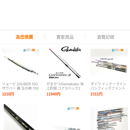
為您推薦
賣家商品
瀏覽記錄
リョービ ZAUBER ISO
がまかつ/Gamakatsu 海
ダイワ インナーライン
ザウバー 磯 玉の柄 700
上釣堀 コアスペック2
パシフィックファント
青物 400 4.0ｍ 新品未
ム-Z、リョービ エンタ
1210円
11940円
2311円
使用！
ーテイナー XS 803ML-
T 他 計5点セット