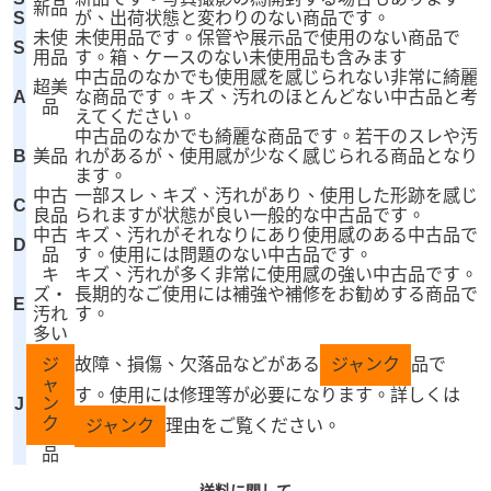
新品
S
が、出荷状態と変わりのない商品です。
未使
未使用品です。保管や展示品で使用のない商品で
S
用品
す。箱、ケースのない未使用品も含みます
中古品のなかでも使用感を感じられない非常に綺麗
超美
A
な商品です。キズ、汚れのほとんどない中古品と考
品
えてください。
中古品のなかでも綺麗な商品です。若干のスレや汚
B
美品
れがあるが、使用感が少なく感じられる商品となり
ます。
中古
一部スレ、キズ、汚れがあり、使用した形跡を感じ
C
良品
られますが状態が良い一般的な中古品です。
中古
キズ、汚れがそれなりにあり使用感のある中古品で
D
品
す。使用には問題のない中古品です。
キ
キズ、汚れが多く非常に使用感の強い中古品です。
ズ・
長期的なご使用には補強や補修をお勧めする商品で
E
汚れ
す。
多い
ジ
故障、損傷、欠落品などがある
ジャンク
品で
ャ
す。使用には修理等が必要になります。詳しくは
J
ン
ク
ジャンク
理由をご覧ください。
品
送料に関して