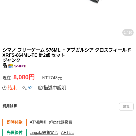
1 / 10
シマノ フリーゲーム S76ML ・アブガルシア クロスフィールド
XRFS-864ML-TE 計2点 セット
ジャンク
品
8,080円
現在
NT1748元
結束
52
描述中說明
費用試算
試算
即時付款
ATM轉帳
超商代碼繳費
先買後付
zingala銀角零卡
AFTEE