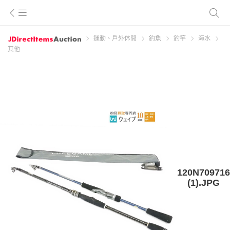
運動、戶外休閒
釣魚
釣竿
海水
其他
120N709716
(1).JPG