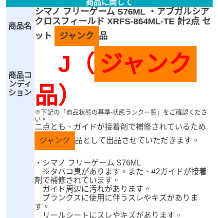
商品に関して
シマノ フリーゲーム S76ML ・アブガルシア
クロスフィールド XRFS-864ML-TE 計2点 セ
商品名
ット
ジャンク
品
J（
ジャンク
商品コ
ンディ
品）
ション
※下記の「商品状態の基準-状態ランク一覧」をご確認くださ
い。
二点とも、ガイドが接着剤で補修されているため
ジャンク
品として出品させていただきます。
・シマノ フリーゲーム S76ML
※タバコ臭があります。また、#2ガイドが接着
剤で補修されています。
ガイド周辺に汚れがあります。
ブランクスに使用に伴うスレやキズがありま
す。
リールシートにスレやキズがあります。