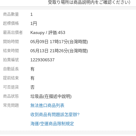
受取り場所は商品説明内をご確認ください）
商品數量
1
起標價格
1円
最高出價者
Kasupy / 評価:453
開始時間
05月09日 17時17分(台灣時間)
結束時間
05月13日 21時26分(台灣時間)
拍賣編號
1229306537
自動延長
有
提前結束
有
可否退貨
否
商品狀態
垃圾品(在描述中說明)
常見問題
無法進口商品列表
收到商品有問題該怎麼辦?
海運/空運商品限制規定