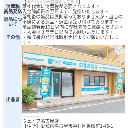
【
ゆうパック一般料金はこちら
】
消費税
落札代金に消費税が必要となります。
商品発送
入金確認日の翌日までに発送いたします。
落札後の返品は原則承っておりませんが、当店の
返品につ
不備による返品・返金は受け付けております。
いて
商品到着後10日以内に弊社までご連絡ください。
・入金は３営業日以内でお願いいたします。
その他
・領収書の発行は取引ナビよりお願いいたしま
す。
出品者
-------------
ウェイブ名古屋店
【住所】愛知県名古屋市中村区香取町1-46-1