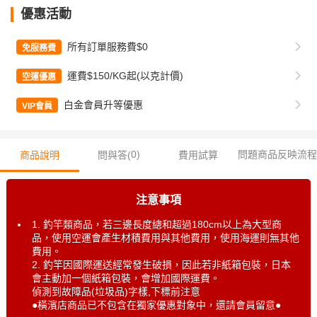
優惠活動
所有訂單服務費$0
免服務費
運費$150/KG起(以克計價)
空運優惠
白金會員升等優惠
VIP會員
0
)
問題商品反映流程
商品說明
問與答(
費用試算
注意事項
1. 釣竿類商品，若三邊長度總和超過180cm以上為大型商
品，使用空運會產生材積費用與其他費用，使用海運則無其他
費用。
2. 釣竿因國際運送經常發生破損，因此若非紙箱包裝，日本
會主動加一個紙箱包裝，會增加國際運費。
偵測到故障品(垃圾品)字樣,下標前注意
●橫濱店商品已不包含在獨家優惠對象中，還請會員留意●