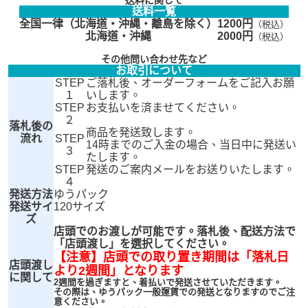
送料一覧
全国一律（北海道・沖縄・離島を除く）
1200円
（税込）
北海道・沖縄
2000円
（税込）
その他問い合わせ先など
お取引について
STEP
ご落札後、オーダーフォームをご記入お願
１
いします。
STEP
お支払いを済ませてください。
２
落札後の
商品を発送致します。
流れ
STEP
14時までのご入金の場合、当日中に発送い
３
たします。
STEP
発送のご案内メールをお送りいたします。
４
発送方法
ゆうパック
発送サイ
120サイズ
ズ
店頭でのお渡しが可能です。落札後、配送方法で
「店頭渡し」を選択してください。
【注意】店頭での取り置き期間は「落札日
店頭渡し
より2週間」となります
に関して
2週間を過ぎますと、着払いで発送させていただきます。
その際は、ゆうパック一般運賃での発送となりますのでご注
意ください。