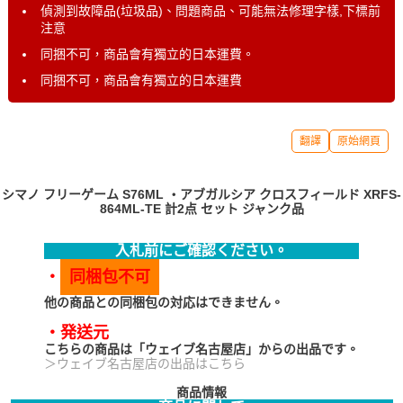
偵測到故障品(垃圾品)、問題商品、可能無法修理字樣,下標前
注意
同捆不可，商品會有獨立的日本運費。
同捆不可，商品會有獨立的日本運費
翻譯
原始網頁
シマノ フリーゲーム S76ML ・アブガルシア クロスフィールド XRFS-
864ML-TE 計2点 セット ジャンク品
入札前にご確認ください。
・
同梱包不可
他の商品との同梱包の対応はできません。
・発送元
こちらの商品は「ウェイブ名古屋店」からの出品です。
＞ウェイブ名古屋店の出品はこちら
商品情報