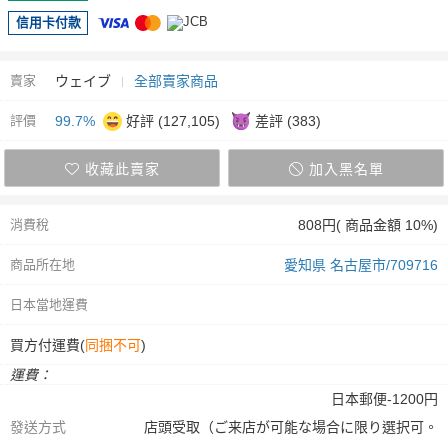
信用卡付款
賣家
ウェイブ
全部賣家商品
評價
99.7%
好評 (127,105)
差評 (383)
收藏此賣家
加入黑名單
消費稅
808円( 商品金額 10%)
商品所在地
愛知県 名古屋市/709716
日本當地運費
買方付運費(
同捆不可
)
運費：
日本郵便-1200円
發送方式
店頭受取（ご来店が可能な場合に限り選択可。