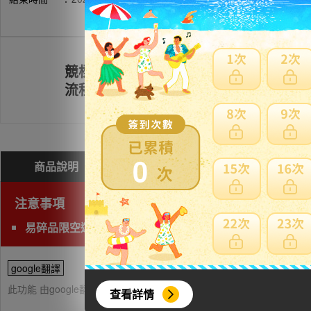
競標
註冊會員
流程
0
商品說明
問與答(
0
)
費用試算
注意事項
易碎品限空運，非易碎品可使用海運。
google翻譯
此功能 由google翻譯提供參考，樂淘不保證翻譯內容之正確性，詳
查看詳情