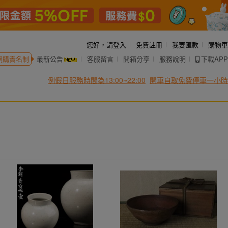
您好，
請登入
免費註冊
我要匯款
購物車
網購實名制
最新公告
客服留言
開箱分享
服務說明
下載APP
例假日服務時間為13:00~22:00
開車自取免費停車一小時