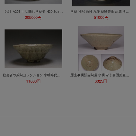
【英】A258 十七世紀 李朝壷 H30.3㎝ D33.7㎝ 中国美術 朝鮮 韓国 高麗 李朝 白瓷 壺 満月壷 17世紀 骨董品 美術品 古美術 時代品 古玩 ks
李朝 分院 染付 丸壷 朝鮮美術 高麗 李朝 壺 中国美術 染付 時代物 古美術 青花 花入
205000円
51000円
数奇者の茶陶コレクション 李朝時代前期〜中期 青井戸茶碗 銀粉字形 銘あり 塗箱
慶應◆朝鮮古陶磁 李朝時代 高麗蕎麦茶碗 桐箱付
11000円
6325円