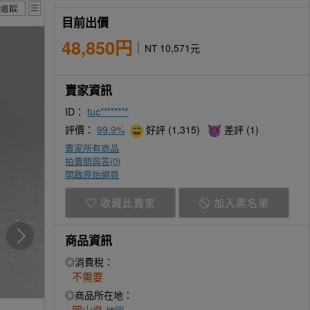
目前出價
48,850円
NT 10,571元
賣家資訊
ID：
tuc********
評價：
99.9%
好評 (1,315)
差評 (1)
賣家所有商品
拍賣問與答(
0
)
開啟原始網頁
收藏此賣家
加入黑名單
商品資訊
◎消費稅：
不需要
◎商品所在地：
岡山県