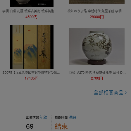
李朝 白磁 花瓶 朝鮮古美術 朝鮮美術 花器 時代物 時代 煎茶道具 共箱（鉄瓶 急須 唐物 南蛮 茶壺）
松江のうぶ品 李朝時代 魚屋茶碗 李朝
4500円
28000円
SD075【兵庫県の図書館や博物館の館長を歴任された歴史研究家遺族委託品】掛軸 山元春挙 富士図 名品 日本画
【英】A270 時代 李朝鉄砂龍壷 台付 D32.5㎝ 朝鮮美術 中国 韓国 高麗 李朝 鉄絵 辰砂 壺 骨董品 美術品 古美術 時代品 古玩 tr
17435円
2700円
全部相關商品
記錄
詳細
出價次數
剩餘時間
69
結束