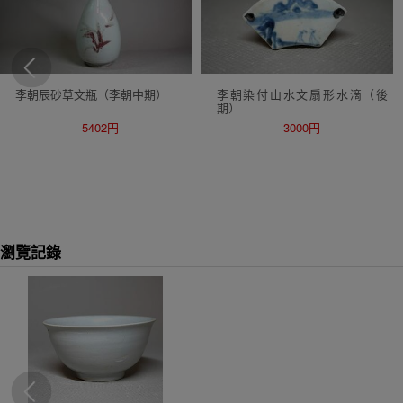
李朝辰砂草文瓶（李朝中期）
李朝染付山水文扇形水滴（後
期）
5402円
3000円
瀏覽記錄