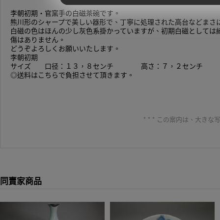
李朝初期・官窯手の白磁茶碗です。
熊川形のシャープで美しい器形で、丁寧に処理された高台などまさ
白磁の色はほんの少し灰色系掛かっていますが、初期白磁としては
傷はありません。
どうぞよろしくお願いいたします。
李朝初期
サイズ 口径：１３，８セ
◎送料はこ
* * * この案内は、大
同賣家商品