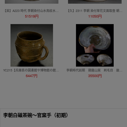
【英】A223 時代 李朝染付山水鳥紋水注 中国美術 朝鮮 韓国 李朝 高麗 青花 茶道具 水器 水次 骨董品 美術品 古美術 時代品 sd
【久】2311 李朝 染付草花文面取壺 朝鮮古陶磁 朝鮮美術 骨董品
51519円
11050円
YC215【兵庫県の図書館や博物館の館長を歴任された歴史研究家遺族委託品】統一新羅時代 新羅土器 手付き杯コップ 珍品
李朝時代前期 鶏龍山窯 刷毛目 飯櫃 茶碗 伝来箱付 最高の上がりと絶景 08/06 (木)終了
6447円
35500円
李朝白磁茶碗～官窯手（初期）