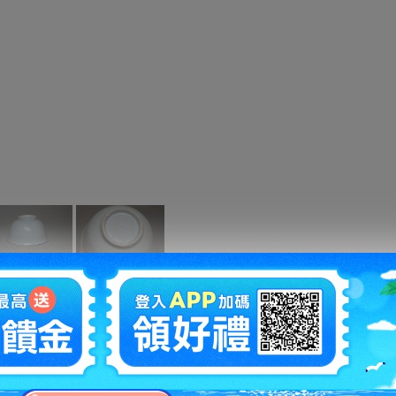
拍賣編號
：
1229912246
商品新舊
：
在描述中說明(
說明
)
自動延長
：
有
認証限制
：
否
提前結束
：
有