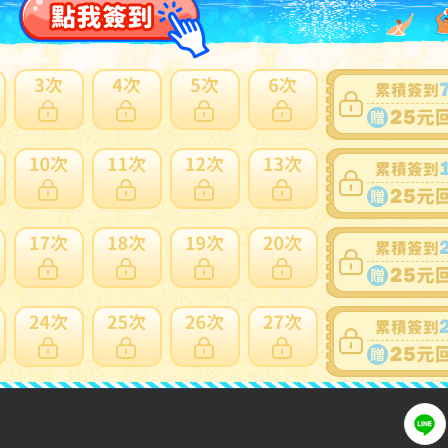
可否退貨
：
否
出價競標
得標填寫委託單
問題商品反映流程
細問題說明請使用商品問與答