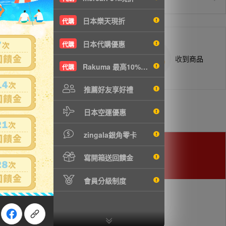
日本樂天現折
代購
日本代購優惠
代購
商品抵台通知出貨
收到商品
Rakuma 最高10%現折
代購
推薦好友享好禮
日本空運優惠
zingala銀角零卡
寫開箱送回饋金
會員分級制度