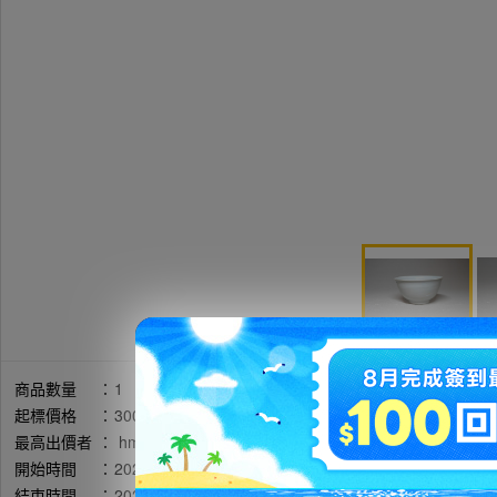
商品數量
：
1
起標價格
：
3000円
最高出價者
：
hmrminica / 評價:18600
開始時間
：
2026年05月14日 18時19分(台灣時間)
結束時間
：
2026年05月19日 20時17分(台灣時間)