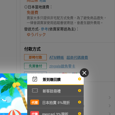
地圖
◎日本當地運費：
免運費
賣家大多只提供非宅配方式免費，為了避免商品遺失，
一律會請賣家使用追蹤番號寄送，會產生額外費用。
發送方式-
參考
(依賣家寄送為主)：
ゆうパック
付款方式
ATM轉帳
超商代碼繳費
即時付款
zingala銀角零卡
先買後付
信用卡付款
簽到賺回饋
優惠活動
新客註冊禮
所有訂單服務費$0
免服務費
日本拍賣 5%現折
代標
運費$150/KG起(以克計價)
空運優惠
白金會員升等優惠
mercari 3%現折
VIP會員
代購