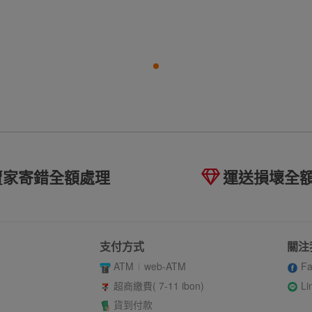
賣家寄錯全額處理
運送損壞全
支付方式
關注
ATM
web-ATM
Fa
Li
超商繳費( 7-11 ibon)
貨到付款