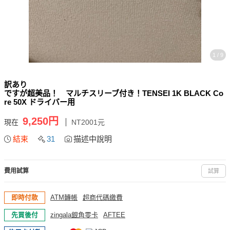
1 / 9
訳あり
ですが超美品！ マルチスリーブ付き！TENSEI 1K BLACK Co
re 50X ドライバー用
9,250円
現在
NT2001元
結束
31
描述中說明
費用試算
試算
即時付款
ATM轉帳
超商代碼繳費
先買後付
zingala銀角零卡
AFTEE