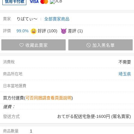
信用卡付款
賣家
りばてぃ〜
全部賣家商品
評價
99.0%
好評 (100)
差評 (1)
收藏此賣家
加入黑名單
消費稅
不需要
商品所在地
埼玉県
日本當地運費
買方付運費(
可否同捆請查看頁面說明
)
運費：
發送方式
おてがる配送宅急便-1600円 (匿名賣家)
商品數量
1