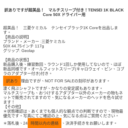
訳ありですが超美品！ マルチスリーブ付き！TENSEI 1K BLACK
Core 50X ドライバー用
超美品！ 三菱ケミカル テンセイブラック1K Coreを出品しま
す。
【商品の説明】
ブランド・メーカー :三菱ケミカル
50X 44.75インチ 117g
グリップ: Geolap
【商品の状態】
新品購入後、練習数回、ラウンド1回しか使用してないので、ほぼ
新品同様です。オールフィットスリーブ(キャロウェイ、ピン、コブ
ラのアダプター付き)付き。
訳あり
理由ですが、NOT FOR SALEの刻印があります。
凄く飛ぶシャフトですが、かなりの安定感もあります。
マルチスリーブも、おつけするアダプター以外のメーカーの物もネ
ットで販売されてますので、気になるメーカーのヘッドを色々試せ
ます！
【その他】
＊状態確認は、あくまでも個人的な観点での判断ですので、現物最
優先です。写真にてご確認の上、気になる点はご質問ください。
＊落札後、24
時間以内の連絡
、決済手続きをお願いします。