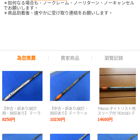
＊如何なる場合も、ノークレーム、ノーリターン、ノーキャンセル
でお願いします。
＊商品到着後、速やかに受け取り連絡をお願いします。
為您推薦
賣家商品
瀏覽記錄
【中古・訳あり/試打
【中古・訳あり/試打、
Titleist タイトリスト用
用、刻印あり】 テーラ
刻印あり】テーラーメ
スリーブ付 TENSEI テ
ーメイド 2024 Qi10 シ
イド 2021 SIM2 ドライ
ンセイPro Orange オレ
8250円
10230円
14600円
リーズ ドライバー用 ス
バー用 スリーブ付シャ
ンジ 1K 50【X】44.5イ
リーブ付シャフト単体
フト単体【S】TENSEI
ンチ
【S】Diamana WB53
Pro 1K ORANGE50