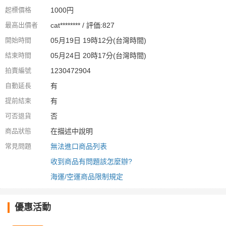
起標價格
1000円
最高出價者
cat******** / 評価:827
開始時間
05月19日 19時12分(台灣時間)
結束時間
05月24日 20時17分(台灣時間)
拍賣編號
1230472904
自動延長
有
提前結束
有
可否退貨
否
商品狀態
在描述中說明
常見問題
無法進口商品列表
收到商品有問題該怎麼辦?
海運/空運商品限制規定
優惠活動