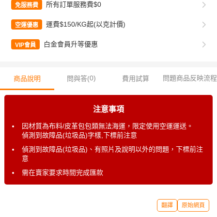
所有訂單服務費$0
免服務費
運費$150/KG起(以克計價)
空運優惠
白金會員升等優惠
VIP會員
0
)
問題商品反映流程
商品說明
問與答(
費用試算
注意事項
因材質為布料/皮革包包類無法海運，限定使用空運運送。
偵測到故障品(垃圾品)字樣,下標前注意
偵測到故障品(垃圾品)、有照片及說明以外的問題，下標前注
意
需在賣家要求時間完成匯款
翻譯
原始網頁