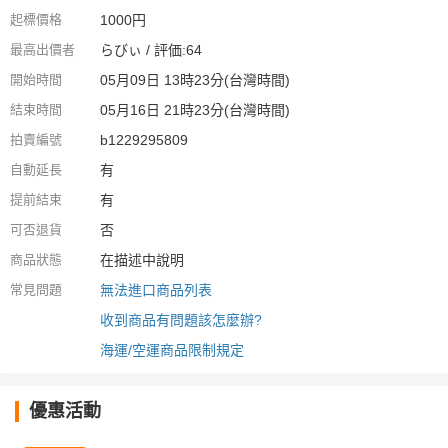
起標價格
1000円
最高出價者
らびぃ / 評価:64
開始時間
05月09日 13時23分(台灣時間)
結束時間
05月16日 21時23分(台灣時間)
拍賣編號
b1229295809
自動延長
有
提前結束
有
可否退貨
否
商品狀態
在描述中說明
常見問題
無法進口商品列表
收到商品有問題該怎麼辦?
海運/空運商品限制規定
優惠活動