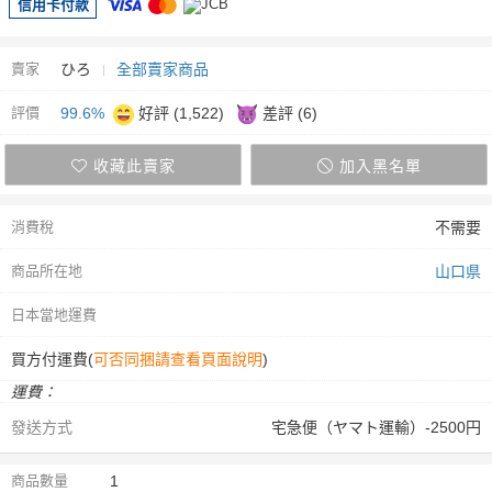
信用卡付款
賣家
ひろ
全部賣家商品
評價
99.6%
好評 (1,522)
差評 (6)
收藏此賣家
加入黑名單
消費稅
不需要
商品所在地
山口県
日本當地運費
買方付運費(
可否同捆請查看頁面說明
)
運費：
發送方式
宅急便（ヤマト運輸）-2500円
商品數量
1