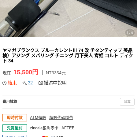
1 / 9
ヤマガブランクス ブルーカレントⅢ 74 改 チタンティップ 美品
検）アジング メバリング チニング 月下美人 宵姫 コルト ティク
ト 34
15,500円
現在
NT3354元
結束
32
描述中說明
費用試算
試算
即時付款
ATM轉帳
超商代碼繳費
先買後付
zingala銀角零卡
AFTEE