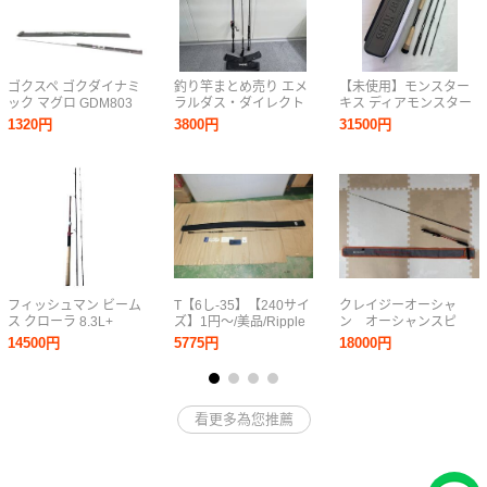
ゴクスペ ゴクダイナミ
釣り竿まとめ売り エメ
【未使用】モンスター
ック マグロ GDM803
ラルダス・ダイレクト
キス ディアモンスター
美品
エギング・BASS
MX-6 Pro 仕舞寸法
1320円
3800円
31500円
KICKIN H114-syo-11
50cm Monster Kiss 怪
魚 海外遠征 ピーコック
バス 0805-06
フィッシュマン ビーム
T【6し-35】【240サイ
クレイジーオーシャ
ス クローラ 8.3L+
ズ】1円～/美品/Ripple
ン オーシャンスピ
Fishman Beams
Fisher リップルフィッ
ア OSP-SG50C イカ
14500円
5775円
18000円
CRAWLA 8.3L+ 中古
シャー/セルフィッシュ
メタル
美品
NS 632 ロッド/釣り竿
看更多為您推薦