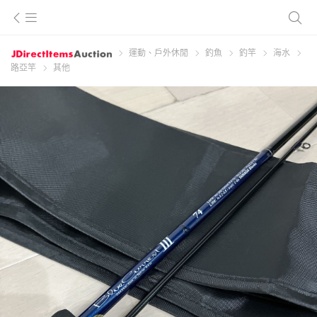
運動、戶外休閒
釣魚
釣竿
海水
路亞竿
其他