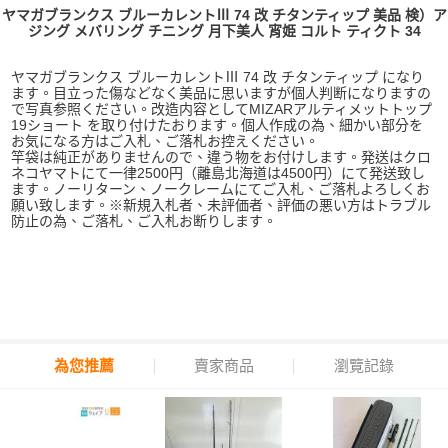
ヤマガブランクス ブルーカレントⅢ 74 改 チタンティップ 美品 検）ア
ジング メバリング チニング 月下美人 宵姫 コルト ティクト 34
ヤマガブランクス ブルーカレントⅢ 74 改 チタンティップ になり
ます。目立った傷などなく美品に思いますが個人判断になりますの
で写真参照ください。改造内容としてMIZARアルティメットトップ
19ショート を取り付けたおります。個人作成の為、細かい部分を
お気になる方はご入札、ご落札お控えください。
竿袋は純正がありませんので、違う物をお付けします。発送はクロ
ネコヤマトにて一律2500円（離島北海道は4500円）にて発送致し
ます。ノーリターン、ノークレームにてご入札、ご落札よろしくお
願い致します。※新規入札者、未評価者、評価の悪い方はトラブル
防止の為、ご落札、ご入札お断りします。
為您推薦
賣家商品
瀏覽記錄