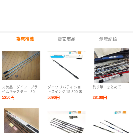
為您推薦
賣家商品
瀏覽記錄
♪♪美品 ダイワ プラ
ダイワ リバティ ショー
釣り竿 まとめて
イムキャスター 30-
トスイング 15-300 未
405 並継♪♪
使用品
5250円
5390円
28100円