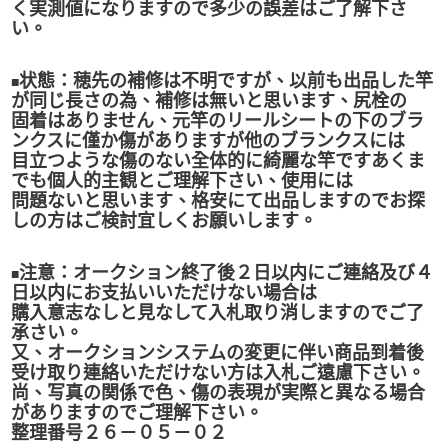
く実測値になりますので多少の誤差はご了解下さ
い。
状態：穂先の補修は不明ですが、以前も出品した竿
■
が同じ長さの為、補修は無いと思います、尻栓の
固着はありません、元竿のリールシートの下のブラ
ンクスに僅か傷がありますが他のブランクスには
目立つような傷のない全体的に綺麗な竿ですあくま
でも個人的主観とご理解下さい、使用には
問題ないと思います、格安にて出品しますのでお探
しの方はご検討宜しくお願いします。
注意：オークション終了後２日以内にご連絡及び４
■
日以内にお支払いいただけない場合は
購入意志なしと見なして入札取り消しますのでご了
承さい。
又、オークションシステムの変更に伴い商品到着後
受け取り連絡いただけない方は入札ご遠慮下さい。
尚、写真の関係で色、傷の表現が実際と異なる場合
がありますのでご理解下さい。
整理番号２６－０５－０２