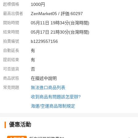
起標價格
1000円
最高出價者
ZenMarket05 / 評価:60297
開始時間
05月11日 19時34分(台灣時間)
結束時間
05月17日 21時30分(台灣時間)
拍賣編號
b1229557156
自動延長
有
提前結束
有
可否退貨
否
商品狀態
在描述中說明
常見問題
無法進口商品列表
收到商品有問題該怎麼辦?
海運/空運商品限制規定
優惠活動