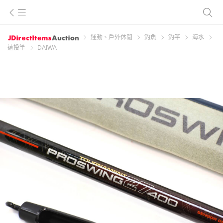
運動、戶外休閒
釣魚
釣竿
海水
遠投竿
DAIWA