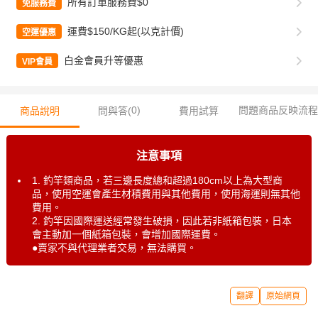
所有訂單服務費$0
免服務費
運費$150/KG起(以克計價)
空運優惠
白金會員升等優惠
VIP會員
0
)
問題商品反映流程
商品說明
問與答(
費用試算
注意事項
1. 釣竿類商品，若三邊長度總和超過180cm以上為大型商
品，使用空運會產生材積費用與其他費用，使用海運則無其他
費用。
2. 釣竿因國際運送經常發生破損，因此若非紙箱包裝，日本
會主動加一個紙箱包裝，會增加國際運費。
●賣家不與代理業者交易，無法購買。
翻譯
原始網頁