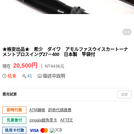
1 / 8
★格安出品★ 希少 ダイワ アモルファスウイスカートーナ
メントプロスイング27－400 日本製 竿袋付
20,500円
現在
NT4436元
結束
41
描述中說明
費用試算
試算
即時付款
ATM轉帳
超商代碼繳費
先買後付
zingala銀角零卡
AFTEE
信用卡付款