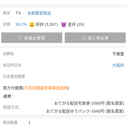
賣家
TS
全部賣家商品
評價
99.2%
好評 (3,267)
差評 (25)
收藏此賣家
加入黑名單
消費稅
不需要
商品所在地
大阪府
日本當地運費
買方付運費(
可否同捆請查看頁面說明
)
運費：
おてがる配送宅急便-2060円 (匿名賣家)
發送方式
おてがる配送ゆうパック-1640円 (匿名賣家)
商品數量
1