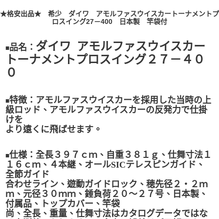
★格安出品★ 希少 ダイワ アモルファスウイスカートーナメントプ
ロスイング27－400 日本製 竿袋付
ダイワ アモルファスウイスカー
品名：
■
トーナメントプロスイング２７－４０
０
特徴：アモルファスウイスカーを採用した当時の上
■
級ロッド、アモルファスウイスカーの反発力で仕掛
けを
より遠くに飛ばせます。
仕様：全長３９７ｃｍ、自重３８１ｇ、仕舞寸法１
■
１６ｃｍ、４本継、オール
SIC
テレスピンガイド、
全節ガイド
合わせライン、遊動ガイドロック、穂先径２・２ｍ
ｍ、元径３０ｍｍ、錘負荷２０～２７号、日本製、
付属品、トップカバー、竿袋
尚、全長、重量、仕舞寸法はカタログデータではな