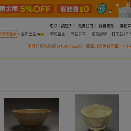
您好，
請登入
免費註冊
我要匯款
購物車
網購實名制
最新公告
客服留言
開箱分享
服務說明
下載APP
例假日服務時間為13:00~22:00
開車自取免費停車一小時