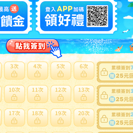
商品新舊
：
有傷損和汙損(在描述中說明)(
說明
)
自動延長
：
有
認証限制
：
否
提前結束
：
有
可否退貨
：
否
出價競標
得標填寫委託單
問題商品反映流程