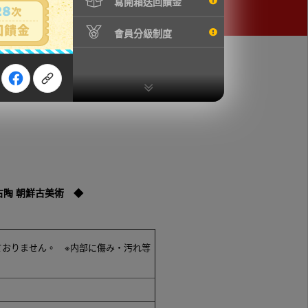
寫開箱送回饋金
會員分級制度
古陶 朝鮮古美術 ◆
ておりません。 ※内部に傷み・汚れ等