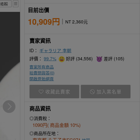
目前出價
10,909円
NT 2,360元
賣家資訊
ID：
ギャラリア 李朝
評價：
99.7%
好評 (34,556)
差評 (105)
賣家所有商品
拍賣問與答(
0
)
開啟原始網頁
收藏此賣家
加入黑名單
商品資訊
◎消費稅：
1090円( 商品金額 10%)
◎商品所在地：
東京都 八王子市FG971