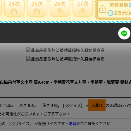
細問題說明請使用商品問與答
 白磁染付草文小壺 高9.4cm・李朝青花草文丸壺・李朝壷・塩笥壺 朝鮮
 11.2cm 高さ 9.4cm 重さ 410g [ 60サイズ] ※
水漏れ
の確認は行っ
ある可能性がございます。ご了承下さい。
記の [〇〇サイズ] が配送サイズです。
送料表
でご確認ください