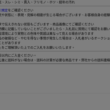
疵、スレ、シミ、貫入、フリモノ、ホツ、経年の汚れ
引規定
をご確認ください
代や状態に、表現・見解の相違が生じる場合がございます、お客様自身の経験
章で伝えきれない状態もございます、商品画像にてご確認ください
明欄に記載していないことがございましたら、入札前に質問にて確認をお願い
覧環境により実物との色味や質感は異なって見える場合があります
品の破損など、やむを得ない事情が発生した場合は、入札者がいるオークショ
ことがあります
上をご理解頂いた上でのご入札をお願いいたします。
日以内にご入金ください。
札後に送料がない場合は、送料の計算が必要な商品です。弊社からの送料連絡
edt:20260521