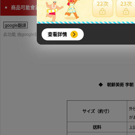
商品可能會漏水，請下標前詢問清楚且注意。
google翻譯
查看詳情
此功能 由google翻譯提供參考，樂淘不保證翻譯內容之正確性，詳
◆ 朝鮮美術 李朝
外径
サイズ（約寸）
が
送料
上