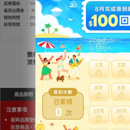
起標價格
：
1000円
最高出價者
：
木村和真 / 評價:46472
開始時間
：
2026年05月14日 16時08分(台灣時間)
結束時間
：
2026年05月21日 21時49分(台灣時間)
競標
註冊會員
流程
商品說明
問與答(
0
)
費用試算
0
注意事項
易碎品限空運，非易碎品可使用海運。
全部商品，無法一起付款與寄送、會產生個別費用