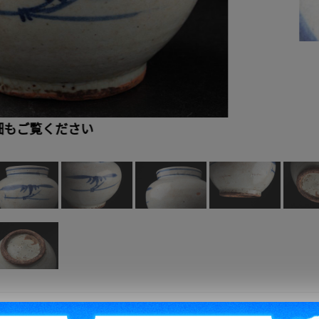
細もご覧ください
拍賣編號
：
b1229903992