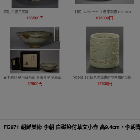
李朝 白瓷月亮罐
【英】A258 十七世紀 李朝壷 H30.3㎝ D33.7㎝ 中国美術 朝鮮 韓国 高麗 李朝 白瓷 壺 満月壷 17世紀 骨董品 美術品 古美術 時代品 古玩 ks
156500円
616000円
★李朝期 刷毛目茶碗 蓋表金字 金森宗和筆「古はけめ」次第最高 漆箱 茶道具
YC906【兵庫県の図書館や博物館の館長を歴任された歴史研究家遺族委託品】韓国-李朝時代 蓮透筆筒筆立 書道具 優品
32500円
17600円
FG971 朝鮮美術 李朝 白磁染付草文小壺 高9.4cm