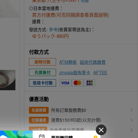
地圖
◎日本當地運費：
買方付運費(可否同捆請查看頁面說明)
運費：
商品詳細もご覧ください
發送方式-
參考
(依賣家寄送為主)：
ゆうパック-880円
付款方式
ATM轉帳
超商代碼繳費
即時付款
zingala銀角零卡
AFTEE
先買後付
信用卡付款
優惠活動
所有訂單服務費$0
免服務費
運費$150/KG起(以克計價)
空運優惠
白金會員升等優惠
VIP會員
簽到賺回饋