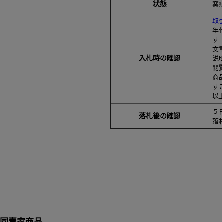
状態
窯
取
年
す
文
入札時の確認
説
閲
商
す
以
５
落札後の確認
落
同賣家商品