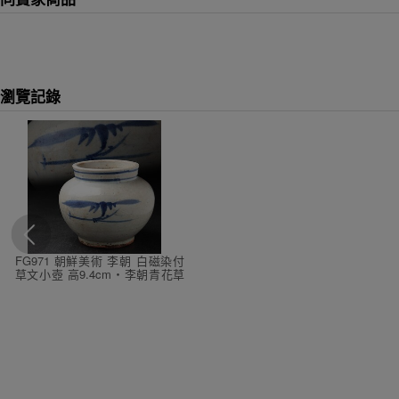
瀏覽記錄
FG971 朝鮮美術 李朝 白磁染付
草文小壺 高9.4cm・李朝青花草
文丸壺・李朝壷・塩笥壺 朝鮮古
陶 朝鮮古美術