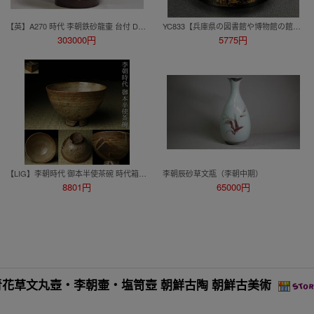
【英】A270 時代 李朝鉄砂龍壷 台付 D32.5㎝ 朝鮮美術 中国 韓国 高麗 李朝 鉄絵 辰砂 壺 骨董品 美術品 古美術 時代品 古玩 tr
YC833【兵庫県の図書館や博物館の館長を歴任された歴史研究家遺族委託品】江戸時代 秋草蒔絵 丸蓋物 鏡入箱 化粧道具
303000円
5775円
【LIG】李朝時代 御本半使茶碗 時代箱 鹿子 切高台 高麗茶陶 古美術品コレクター収蔵品 2607.737
李朝辰砂草文瓶（李朝中期）
8801円
65000円
・李朝青花草文丸壺・李朝壷・塩笥壺 朝鮮古陶 朝鮮古美術