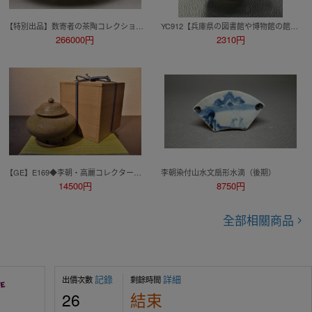
【特別出品】数寄者の茶陶コレクション李朝時代初期 高麗井戸茶碗 時代箱
YC912【兵庫県の図書館や博物館の館長を歴任された歴史研究家遺族委託品】韓国-李朝時代 粉引盃酒器 優品
266000円
2310円
【GE】E169◆李朝・高麗コレクター放出品◆時代 新羅蓋壷/中国古玩 朝鮮美術 蓋物 壺 骨董品 時代品 美術品 古美術品 韓国 gi
李朝染付山水文扇形水滴（後期）
14500円
8750円
全部相關商品
記錄
詳細
出價次數
剩餘時間
26
結束