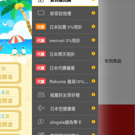
新客註冊禮
日本拍賣 5%現折
代標
mercari 3%現折
代購
日本樂天現折
代購
商品抵台通知出貨
收到商品
日本代購優惠
代購
Rakuma 最高10%現折
代購
推薦好友享好禮
日本空運優惠
zingala銀角零卡