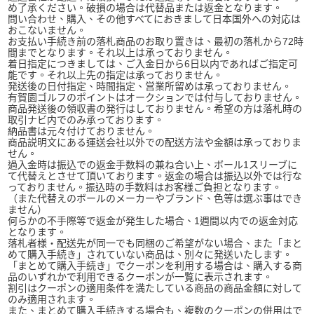
め了承ください。破損の場合は代替品または返金となります。
問い合わせ、購入、その他すべてにおきまして日本国外への対応は
おこないません。
お支払い手続き前の落札商品のお取り置きは、最初の落札から72時
間までとなります。それ以上は承っておりません。
着日指定につきましては、ご入金日から6日以内であればご指定可
能です。それ以上先の指定は承っておりません。
発送後の日付指定、時間指定、営業所留めは承っておりません。
有賀園ゴルフのポイントはオークションでは付与しておりません。
商品発送後の領収書の発行はしておりません。希望の方は落札時の
取引ナビ内でのみ承っております。
納品書は元々付けておりません。
商品説明文にある運送会社以外での配送方法や金額は承っておりま
せん。
過入金時は振込での返金手数料の兼ね合い上、ボール1スリーブに
て代替えとさせて頂いております。返金の場合は振込以外では行な
っておりません。振込時の手数料はお客様ご負担となります。
（また代替えのボールのメーカーやブランド、色等は選ぶ事はでき
ません）
何らかの不手際等で返金が発生した場合、1週間以内での返金対応
となります。
落札者様・配送先が同一でも同梱のご希望がない場合、また「まと
めて購入手続き」されていない商品は、別々に発送いたします。
「まとめて購入手続き」でクーポンを利用する場合は、購入する商
品のいずれかで利用できるクーポンが一覧に表示されます。
割引はクーポンの適用条件を満たしている商品の商品金額に対して
のみ適用されます。
また、まとめて購入手続きする場合も、複数のクーポンの併用はで