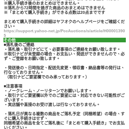
※購入手続き後のおまとめはできません。
※落札から72時間を過ぎた商品のおまとめはできません
※「まとめて購入手続き」ができる点数は20点までです
まとめて購入手続きの詳細はヤフオクのヘルプページをご確認くだ
さい。
https://support.yahoo-net.jp/PccAuctions/s/article/H00001390
5
その他
■落札後のご連絡
・落札後、取引ナビにて、必要事項のご連絡をお願い致します。
※取引ナビが未登録の場合、お支払い、発送ができませんので、必
ず、ご登録をお願い致します。
・発送後の、日時指定、配送先変更、領収書・納品書等の発行は、
行なっておりません。
（取引ナビご要望欄でのみ承っております。）
■注意事項
・ノークレーム、ノーリターンでお願いします。
・取引ナビご要望欄以外でのご要望には、対応できない可能性がご
ざいます。
・実店舗や直接のお受け渡しは行なっておりません。
・落札日が異なる複数の商品をご落札予定（同梱希望）の場合、す
ぐに購入手続きはせず、
同梱希望の商品を全てご落札後に「まとめて購入手続き」でお支払
いください。