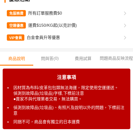
所有訂單服務費$0
免服務費
運費$150/KG起(以克計價)
空運優惠
白金會員升等優惠
VIP會員
0
)
問題商品反映流程
商品說明
問與答(
費用試算
注意事項
因材質為布料/皮革包包類無法海運，限定使用空運運送。
偵測到故障品(垃圾品)字樣,下標前注意
●賣家不與代理業者交易，無法購買。
偵測到故障品(垃圾品)、有照片及說明以外的問題，下標前注
意
同捆不可，商品會有獨立的日本運費