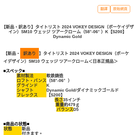
翻譯
原始網頁
【新品・訳あり】タイトリスト 2024 VOKEY DESIGN（ボーケイデザ
イン）SM10 ウェッジ ツアークローム（58°-06° ）K【S200】
Dynamic Gold
【新品・
訳あり
】タイトリスト 2024 VOKEY DESIGN（ボーケ
イデザイン）SM10 ウェッジ ツアークローム＜日本正規品＞
■スペック■
素材製法
軟鉄鋳造
ロフト・バンス
（58°-06° ）
グラインド
K
シャフト
Dynamic Gold
/ダイナミックゴールド
フレックス
【S200】
長さ
35インチ
重量
約479ｇ
バランス
D5
■商品の状態■
状態
新品
付きます。