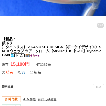
1 / 6
【新品・
訳あり
】タイトリスト 2024 VOKEY DESIGN（ボーケイデザイン）S
M10 ウェッジ ツアークローム（58°-06° ）K【S200】Dynamic
Gold
15,100円
現在
NT3267元
結束
33
新品
費用試算
試算
即時付款
ATM轉帳
超商代碼繳費