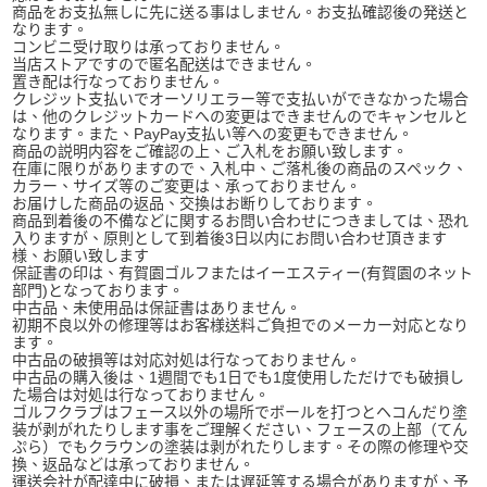
商品をお支払無しに先に送る事はしません。お支払確認後の発送と
なります。
コンビニ受け取りは承っておりません。
当店ストアですので匿名配送はできません。
置き配は行なっておりません。
クレジット支払いでオーソリエラー等で支払いができなかった場合
は、他のクレジットカードへの変更はできませんのでキャンセルと
なります。また、PayPay支払い等への変更もできません。
商品の説明内容をご確認の上、ご入札をお願い致します。
在庫に限りがありますので、入札中、ご落札後の商品のスペック、
カラー、サイズ等のご変更は、承っておりません。
お届けした商品の返品、交換はお断りしております。
商品到着後の不備などに関するお問い合わせにつきましては、恐れ
入りますが、原則として到着後3日以内にお問い合わせ頂きます
様、お願い致します
保証書の印は、有賀園ゴルフまたはイーエスティー(有賀園のネット
部門)となっております。
中古品、未使用品は保証書はありません。
初期不良以外の修理等はお客様送料ご負担でのメーカー対応となり
ます。
中古品の破損等は対応対処は行なっておりません。
中古品の購入後は、1週間でも1日でも1度使用しただけでも破損し
た場合は対処は行なっておりません。
ゴルフクラブはフェース以外の場所でボールを打つとヘコんだり塗
装が剥がれたりします事をご理解ください、フェースの上部（てん
ぷら）でもクラウンの塗装は剥がれたりします。その際の修理や交
換、返品などは承っておりません。
運送会社が配達中に破損、または遅延等する場合がありますが、予