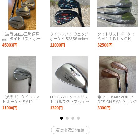
【最新SM11/工房調整
タイトリスト ウェッジ
タイトリストボーケイ
品】タイトリスト ボー
ボーケイ 52&58 vokey
ＳＭ１１ＢＬＡＣＫ
ケイ SM11 3本セット
oilcan wedge
52°56°60°/インドア練
45003円
11000円
32500円
（50°/54°/58°） MCA
習場販売品展示品
MMT AMC Red（R）軽
量アイアン相性◎ビタ
止まり
【美品！】タイトリス
Ft1366521 タイトリス
希少 Titleist VOKEY
ト ボーケイ SM10
ト ゴルフクラブ ウェッ
DESIGN SM8 ウェッジ
56°/08°M ダイナミック
ジ VOKEY DESIGN
2本セット カッパー仕
11000円
1320円
3300円
ゴールド S200 ツアー
252・08 52° Titleist 中
上げ 58° 52°
クローム
古
看更多為您推薦