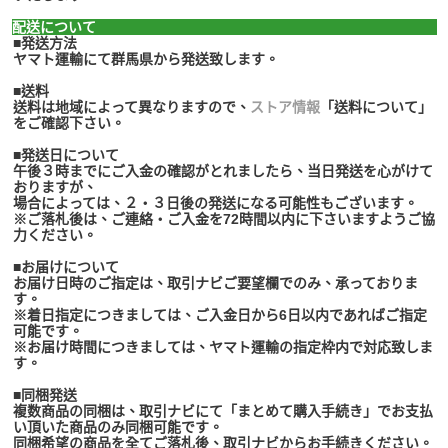
配送について
■発送方法
ヤマト運輸にて群馬県から発送致します。
■送料
送料は地域によって異なりますので、
ストア情報
「送料について」
をご確認下さい。
■発送日について
午後３時までにご入金の確認がとれましたら、当日発送を心がけて
おりますが、
場合によっては、２・３日後の発送になる可能性もございます。
※ご落札後は、ご連絡・ご入金を72時間以内に下さいますようご協
力ください。
■お届けについて
お届け日時のご指定は、取引ナビご要望欄でのみ、承っておりま
す。
※着日指定につきましては、ご入金日から6日以内であればご指定
可能です。
※お届け時間につきましては、ヤマト運輸の指定枠内で対応致しま
す。
■同梱発送
複数商品の同梱は、取引ナビにて「まとめて購入手続き」でお支払
い頂いた商品のみ同梱可能です。
同梱希望の商品を全てご落札後、取引ナビからお手続きください。