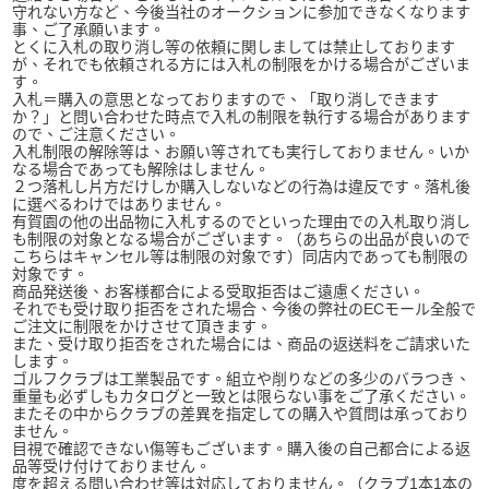
守れない方など、今後当社のオークションに参加できなくなります
事、ご了承願います。
とくに入札の取り消し等の依頼に関しましては禁止しております
が、それでも依頼される方には入札の制限をかける場合がございま
す。
入札＝購入の意思となっておりますので、「取り消しできます
か？」と問い合わせた時点で入札の制限を執行する場合があります
ので、ご注意ください。
入札制限の解除等は、お願い等されても実行しておりません。いか
なる場合であっても解除はしません。
２つ落札し片方だけしか購入しないなどの行為は違反です。落札後
に選べるわけではありません。
有賀園の他の出品物に入札するのでといった理由での入札取り消し
も制限の対象となる場合がございます。（あちらの出品が良いので
こちらはキャンセル等は制限の対象です）同店内であっても制限の
対象です。
商品発送後、お客様都合による受取拒否はご遠慮ください。
それでも受け取り拒否をされた場合、今後の弊社のECモール全般で
ご注文に制限をかけさせて頂きます。
また、受け取り拒否をされた場合には、商品の返送料をご請求いた
します。
ゴルフクラブは工業製品です。組立や削りなどの多少のバラつき、
重量も必ずしもカタログと一致とは限らない事をご了承ください。
またその中からクラブの差異を指定しての購入や質問は承っており
ません。
目視で確認できない傷等もございます。購入後の自己都合による返
品等受け付けておりません。
度を超える問い合わせ等は対応しておりません。（クラブ1本1本の