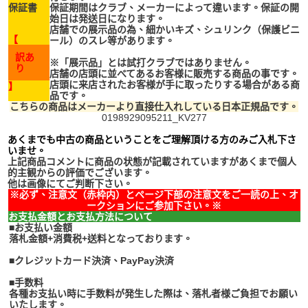
保証書
保証期間はクラブ、メーカーによって違います。保証の開
始日は発送日になります。
店舗での展示品の為、細かいキズ、シュリンク（保護ビニ
【
ール）のスレ等があります。
訳あ
※「展示品」とは試打クラブではありません。
り
店舗の店頭に並べてある
お客様に販売する
商品の事です。
店頭に来店されたお客様が手に取ったりする場合がある商
】
品です。
こちらの商品はメーカーより直接仕入れしている日本正規品です。
0198929095211_KV277
あくまでも中古の商品ということをご理解頂ける方のみご入札下さ
いませ。
上記商品コメントに商品の状態が記載されていますがあくまで個人
的主観からの評価でございます。
他は画像にてご判断下さい。
※必ず、注意文（赤枠内）とページ下部の注意文をご一読の上、オ
ークションにご参加下さい。※
お支払金額とお支払方法について
■お支払い金額
落札金額+消費税+送料となっております。
■クレジットカード決済、PayPay決済
■手数料
各種お支払い時に手数料が発生した際は、落札者様ご負担でお願い
いたします。