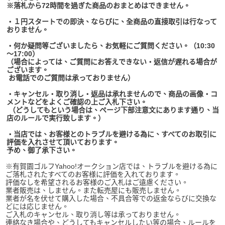
※落札から72時間を過ぎた商品のおまとめはできません。
・１円スタートでの即決、ならびに、全商品の直接取引は行なって
おりません。
・何か疑問等ございましたら、お気軽にご質問ください。（10:30
～17:00）
（場合によっては、ご質問にお答えできない・返信が遅れる場合が
ございます。
お電話でのご質問は承っておりません）
・キャンセル・取り消し・返品は承れませんので、商品の画像・コ
メントなどをよくご確認の上ご入札下さい。
（どうしてもという場合は、ページ下部注意文にあります通り、当
店のルールで実行致します。）
・当店では、お客様とのトラブルを避ける為に、すべてのお取引に
評価を入れさせて頂いております。
予め、御了承下さい。
※有賀園ゴルフYahoo!オークション店では、トラブルを避ける為に
ご落札されたすべてのお客様に評価を入れております。
評価なしを希望されるお客様のご入札はご遠慮ください。
業者販売は、しません。また転売屋にも販売しません。
業者が名を伏せて購入した場合、不具合等での返金ならびに交換な
どには応じません。
ご入札のキャンセル、取り消し等は承っておりません。
連絡なき場合や、どうしてもキャンセルしたい等の場合、ルールを