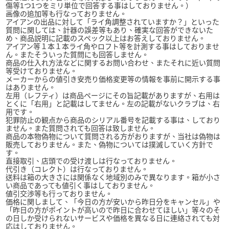
傷等1つ1つをミリ単位で回答する事はしておりません。）
画像の追加等も行なっておりません。
アイアンの出品に対して「ライ角調整されていますか？」といった
質問に関しては、計器の誤差等もあり、確実な回答ができないた
め、商品説明に記載のスペック以上はお答えしておりません。
アイアン等１本１本ライ角やロフト等を計測する事はしておりませ
ん。またそういった質問にも回答しません。
商品の仕入れ方法などに関するお問い合わせ、またそれに近い質問
等受けておりません。
メーカーからの値引き安売り価格変更等の情報を事前に開示する事
はありません。
左用（レフティ）は商品ページにその旨記載がありますが、右用は
とくに「右用」と記載はしてません。左の記載がないクラブは、右
用です。
犯罪防止の観点から商品のシリアル番号を記載する事は、しており
ません。また質問されても回答は致しません。
商品の本物偽物について質問される方がおりますが、当社は偽物は
販売しておりません。また、偽物については撲滅していく方針で
す。
直接取引、店頭での受け渡しは行なっておりません。
代引き（コレクト）は行なっておりません。
送料は箱の大きさには関係なく地域別のみで異なります。箱が小さ
い商品であっても値引く事はしておりません。
値引交渉等も行っておりません。
価格に関しまして、「今日の方が安いから昨日分をキャンセル」や
「昨日の方がポイントが高いので昨日に合わせてほしい」等々のそ
の日しか受けられないサービスや価格を異なる日に連絡されても対
応はしておりません。