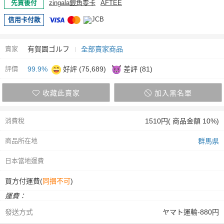
先買後付
zingala銀角零卡
AFTEE
信用卡付款
賣家
有賀園ゴルフ
全部賣家商品
評價
99.9%
好評 (75,689)
差評 (81)
收藏此賣家
加入黑名單
消費稅
1510円( 商品金額 10%)
商品所在地
群馬県
日本當地運費
買方付運費(
同捆不可
)
運費：
發送方式
ヤマト運輸-880円