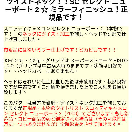
ツイストネック！！SC セレクト ニュ
ーポート 2 ☆ ミラーフィニッシュ！正
規品です！
スコッティキャメロン セレクト ニューポート 2（本物で
す！）の
ネックにツイスト加工
を施し、ヘッドを研磨で仕
上げ直しました。
市販品にはないミラー仕上げです！ピカピカです！！
33インチ ・ 521g、グリップは スーパーストローク PISTO
L 2.0（グリップは中古購入時のままです、状態は良好で
す）、ヘッドカバーはありません。
ヘッドはきれいに仕上げ直した後は未使用です、状態良好
ですが中古です。ご理解を頂きました上でご入札をお願い
致します。
このパターは当方で研磨・ツイストネック加工を施してお
りますが
正規品・本物のタイトリスト スコッティキャメロ
ン セレクト ニューポート 2（2018）でございます。もし偽
造品・コピー商品の類と鑑定された場合は（その可能性は
万に一つもありませんが）全額返金をさせて頂きます。