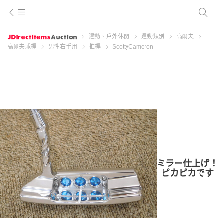
運動、戶外休閒
運動類別
高爾夫
高爾夫球桿
男性右手用
推桿
ScottyCameron
ミラー仕上げ！
ピカピカです