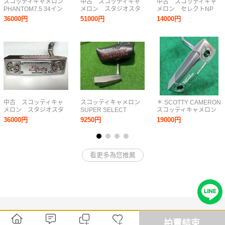
スコッティキャメロン
中古 スコッティキャ
中古 スコッティキャ
PHANTOM7.5 34イン
メロン スタジオスタ
メロン セレクトNP
チ 新品ヘッドカバー
イル スクエアバック
M2 スタビリティシャ
36000円
51000円
14000円
2 34
フト
中古 スコッティキャ
スコッティキャメロン
＊ SCOTTY CAMERON
メロン スタジオスタ
SUPER SELECT
スコッティキャメロン
イル NP2プラス 34
DELMAR 34インチ
セレクトニューポート2
36000円
9250円
19000円
NOTCHBACK 33イン
チ カバー付 DT252154
看更多為您推薦
拍賣結束