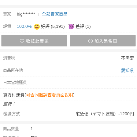
賣家
hig********
全部賣家商品
評價
100.0%
好評 (5,191)
差評 (1)
收藏此賣家
加入黑名單
消費稅
不需要
商品所在地
愛知県
日本當地運費
買方付運費(
可否同捆請查看頁面說明
)
運費：
發送方式
宅急便（ヤマト運輸）-1200円
商品數量
1