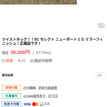
1 / 9
ツイストネック！！SC セレクト ニューポート 2 ☆ ミラーフィ
ニッシュ！正規品です！
36,000円
現在
NT7790元
結束
41
描述中說明
費用試算
試算
即時付款
ATM轉帳
超商代碼繳費
先買後付
zingala銀角零卡
AFTEE
信用卡付款