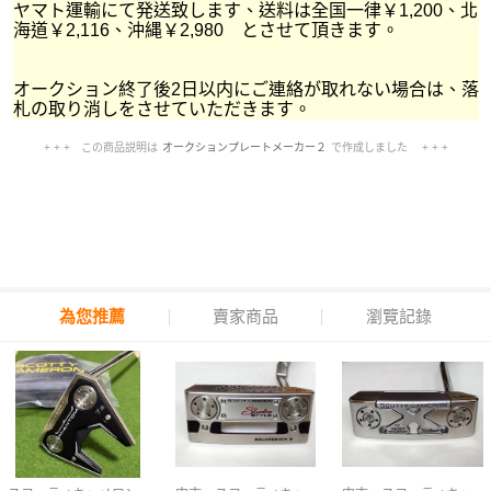
ヤマト運輸にて発送致します、送料は全国一律￥1,200、北
海道￥2,116、沖縄￥2,980 とさせて頂きます。
オークション終了後2日以内にご連絡が取れない場合は、落
札の取り消しをさせていただきます。
+ + + この商品説明は
オークションプレートメーカー２
で作成しました + + +
No.103.002.002
為您推薦
賣家商品
瀏覽記錄