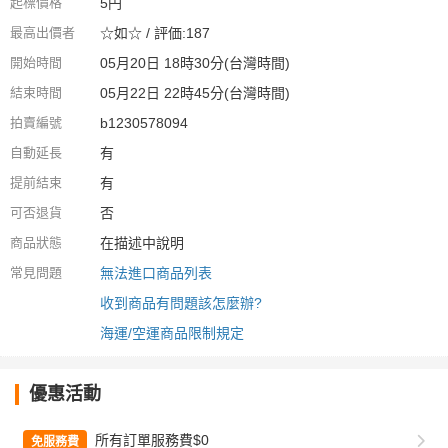
起標價格
5円
最高出價者
☆如☆ / 評価:187
開始時間
05月20日 18時30分(台灣時間)
結束時間
05月22日 22時45分(台灣時間)
拍賣編號
b1230578094
自動延長
有
提前結束
有
可否退貨
否
商品狀態
在描述中說明
常見問題
無法進口商品列表
收到商品有問題該怎麼辦?
海運/空運商品限制規定
優惠活動
所有訂單服務費$0
免服務費