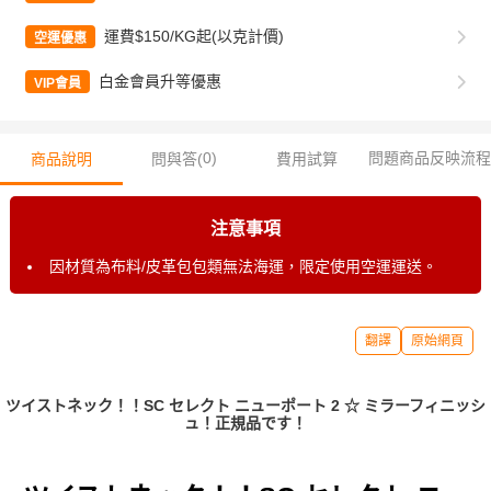
運費$150/KG起(以克計價)
空運優惠
白金會員升等優惠
VIP會員
0
)
問題商品反映流程
商品說明
問與答(
費用試算
注意事項
因材質為布料/皮革包包類無法海運，限定使用空運運送。
翻譯
原始網頁
ツイストネック！！SC セレクト ニューポート 2 ☆ ミラーフィニッシ
ュ！正規品です！