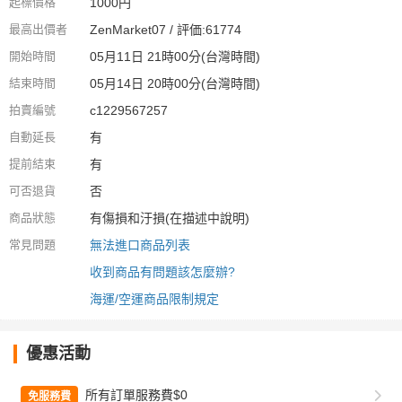
起標價格
1000円
最高出價者
ZenMarket07 / 評価:61774
開始時間
05月11日 21時00分(台灣時間)
結束時間
05月14日 20時00分(台灣時間)
拍賣編號
c1229567257
自動延長
有
提前結束
有
可否退貨
否
商品狀態
有傷損和汙損(在描述中說明)
常見問題
無法進口商品列表
收到商品有問題該怎麼辦?
海運/空運商品限制規定
優惠活動
所有訂單服務費$0
免服務費