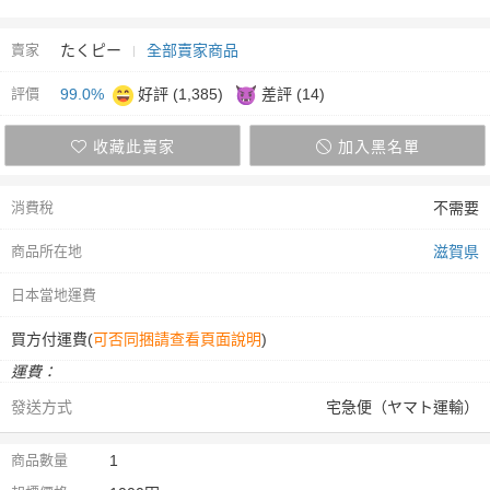
賣家
たくピー
全部賣家商品
評價
99.0%
好評 (1,385)
差評 (14)
收藏此賣家
加入黑名單
消費稅
不需要
商品所在地
滋賀県
日本當地運費
買方付運費(
可否同捆請查看頁面說明
)
運費：
發送方式
宅急便（ヤマト運輸）
商品數量
1