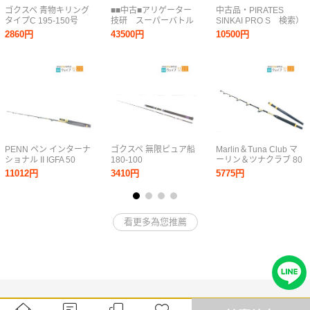
ゴクスペ 青物キリング
■■中古■アリゲーター
中古品・PIRATES
タイプC 195-150号
技研 スーパーバトル
SINKAI PRO S 検索）
GF60-200
パイレーツ竿 深海
2860円
43500円
10500円
竿 中深場竿 相模湾
キンメ 夜クロムツ
※沖縄県には送れませ
ん。
PENN ペン インターナ
ゴクスペ 無限ピュア船
Marlin＆Tuna Club マ
ショナル II IGFA 50
180-100
ーリン＆ツナクラブ 80
50lb 24K 1050
トローリングロッド
11012円
3410円
5775円
看更多為您推薦