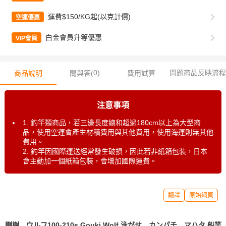
運費$150/KG起(以克計價)
空運優惠
白金會員升等優惠
VIP會員
0
)
問題商品反映流程
商品說明
問與答(
費用試算
注意事項
1. 釣竿類商品，若三邊長度總和超過180cm以上為大型商
品，使用空運會產生材積費用與其他費用，使用海運則無其他
費用。
2. 釣竿因國際運送經常發生破損，因此若非紙箱包裝，日本
會主動加一個紙箱包裝，會增加國際運費。
翻譯
原始網頁
剛樹 ウルフ100-210s Gouki Wolf 泳がせ カンパチ マハタ 船竿