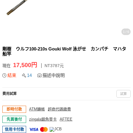
1 / 6
剛樹 ウルフ100-210s Gouki Wolf 泳がせ カンパチ マハタ
船竿
17,500円
現在
NT3787元
結束
14
描述中說明
費用試算
試算
即時付款
ATM轉帳
超商代碼繳費
先買後付
zingala銀角零卡
AFTEE
信用卡付款