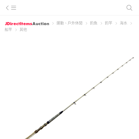
運動、戶外休閒
釣魚
釣竿
海水
船竿
其他