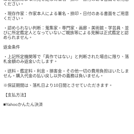
ください。
・現存作家：作家本人による署名・捺印・日付のある書面をご用意
ください。
・認められない判断：蒐集家・専門家・画廊・美術館・学芸員、並
びに所定鑑定人となっていないご親族等による見解は正式鑑定と認
められません。
返金条件
・上記所定機関等で「真作ではない」と判断された場合に限り、落
札金額のみ返金いたします。
・送料・鑑定料・利息・損害金・その他一切の費用負担はいたしま
せん。購入代金の払い戻し以外の義務は負いません。
※保証期間は、落札日より10日間とさせていただきます。
【支払方法】
■Yahooかんたん決済