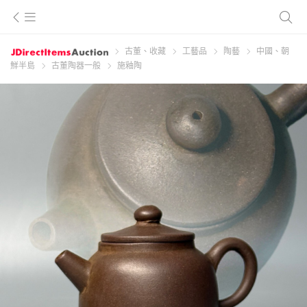
古董、收藏
工藝品
陶藝
中國、朝
鮮半島
古董陶器一般
施釉陶