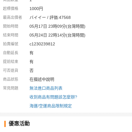
起標價格
1000円
最高出價者
バイイー / 評価:47568
開始時間
05月17日 23時09分(台灣時間)
結束時間
05月24日 22時14分(台灣時間)
拍賣編號
c1230239812
自動延長
有
提前結束
有
可否退貨
否
商品狀態
在描述中說明
常見問題
無法進口商品列表
收到商品有問題該怎麼辦?
海運/空運商品限制規定
優惠活動