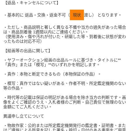
【返品・キャンセルについて】
・基本的に 返品・交換・返金不可（
現状
渡し） となります。
・ただし、商品説明と著しく異なる不備や当方の過失があった場合
は、商品到着後 1週間以内にご連絡ください。
（使用済み・傷や汚れが付いた・研磨した等、到着後に状態が変わ
ったものは対応不可）
【絵画等の出品に関して】
・ヤフーオークション絵画の出品ルールに基づき、タイトルに**
「真作」または「模写」**のいずれかを明記します。
・真作：本物と断定できるもの（本物保証の作品）。
・模写：真作ではない疑いがある、作者不明、所定鑑定機関のない
等の作品。
・時代等の記載は保証の明記がある場合を除き当方の判断です。画
像をよくご確認のうえ、入札者様のご判断・自己責任で無理のない
金額にてご入札ください。
異議申し立てについて
・物故作家：公的または所定鑑定機関発行の鑑定書・証明書、また
はご遺族による所見を記した署名・捺印・日付のある書面をご用意