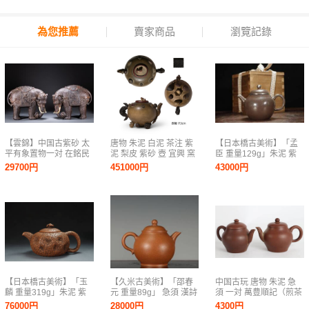
為您推薦
賣家商品
瀏覽記錄
【雲錦】中国古紫砂 太
唐物 朱泥 白泥 茶注 紫
【日本橋古美術】「孟
平有象置物一対 在銘民
泥 梨皮 紫砂 壺 宜興 窯
臣 重量129g」朱泥 紫
国陶塑 清末民国名家造
孟臣 紫砂 壷 急須 水注
砂 壺 宜興 紫砂 壷 茶壺
29700円
451000円
43000円
吉祥開運古美術コレク
煎茶 道具 中国古玩 大
煎茶 急須 孟臣 紫泥 水
ション7L11-140S
振 南蛮 鉄瓶 長幅17.5
平 清 明 紫砂壺 紫砂壷
㎝
茶道具
【日本橋古美術】「玉
【久米古美術】「邵春
中国古玩 唐物 朱泥 急
麟 重量319g」朱泥 紫
元 重量89g」 急須 漢詩
須 一対 萬豊順記（煎茶
砂 壺 宜興 紫砂 壷 茶壺
紫砂壺 紫砂壷 紫泥 茶
壷宜興紫砂）F780
76000円
28000円
4300円