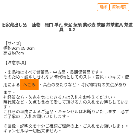
翻譯
原始網頁
旧家蔵出し品 唐物 砲口 単孔 朱泥 急須 紫砂壺 茶器 煎茶道具 茶道
具 0-2
［サイズ]
幅約9cm x5.8cm
高さ約7cm
【注意事項】
・出品物はすべて骨董品・中古品・長期保管品です。
そのため、説明しきれない時代物としてのスレ・変色・小キズ・使
用による
へこみ
・高台のあたりなど、時代物特有の欠点があり
ます。
神経質な方、欠点を気になさる方は入札をお控えください。
時代感など、欠点も含めて愛して頂ける方の入札をお待ちしていま
す。
これらの理由によるご返品・キャンセルはお断りいたします。必ず
ご了承の上入札お願いいたします。
※画像・説明文を十分ご確認ご理解の上、ご入札をお願いします。
キャンセルは一切出来ません。