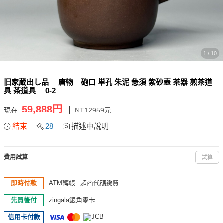
1 / 10
旧家蔵出し品 唐物 砲口 単孔 朱泥 急須 紫砂壺 茶器 煎茶道
具 茶道具 0-2
59,888円
現在
NT12959元
結束
28
描述中說明
費用試算
試算
即時付款
ATM轉帳
超商代碼繳費
先買後付
zingala銀角零卡
信用卡付款