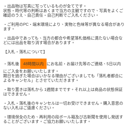
・出品物は写真に写っているものが全てです。
状態・時代等の判断はあくまで当方の主観ですので、写真をよくご
確認のうえ、自己責任・自己判断でご入札ください。
・ご利用のPC・端末環境により、実物と色味等が異なる場合があり
ます。
・出品中であっても、当方の都合や希望落札価格に満たない場合な
どには出品を取り消す場合があります。
【入札・落札について】
・落札後
48時間以内
にお名前・お届け先等のご連絡、5日以内
にご入金をお願いいたします。
期日を過ぎた場合はいかなる理由がございましても「落札者都合に
よるキャンセル」とさせていただきます。
・取り置きは落札から 1週間までです。それ以上は商品の状態保証
はできません。
・入札・落札後のキャンセルは一切お受けできません。購入意思の
ない入札はご遠慮ください。
・環境保全のため、再利用の段ボール箱及び古新聞を使用し発送す
ることがございます。ご協力お願いいたします。