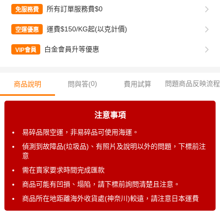
所有訂單服務費$0
免服務費
運費$150/KG起(以克計價)
空運優惠
白金會員升等優惠
VIP會員
0
)
問題商品反映流程
商品說明
問與答(
費用試算
注意事項
易碎品限空運，非易碎品可使用海運。
偵測到故障品(垃圾品)、有照片及說明以外的問題，下標前注
意
需在賣家要求時間完成匯款
商品可能有凹損、塌陷，請下標前詢問清楚且注意。
商品所在地距離海外收貨處(神奈川)較遠，請注意日本運費