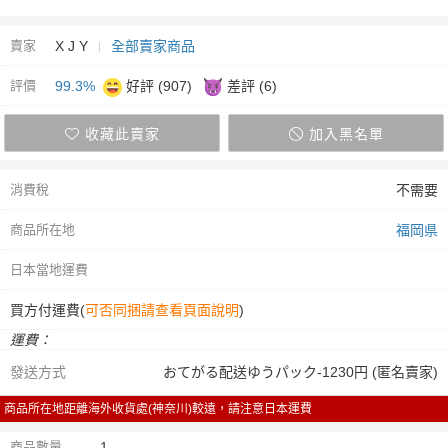
賣家
X J Y
全部賣家商品
評價
99.3%
好評 (907)
差評 (6)
收藏此賣家
加入黑名單
消費稅
不需要
商品所在地
福岡県
日本當地運費
買方付運費(
可否同捆請查看頁面說明
)
運費：
發送方式
おてがる配送ゆうパック-1230円 (匿名賣家)
商品所在地距離海外收貨處(神奈川)較遠，請注意日本運費
商品數量
1