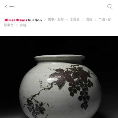
古董、收藏
工藝品
陶藝
中國、朝
鮮半島
李朝