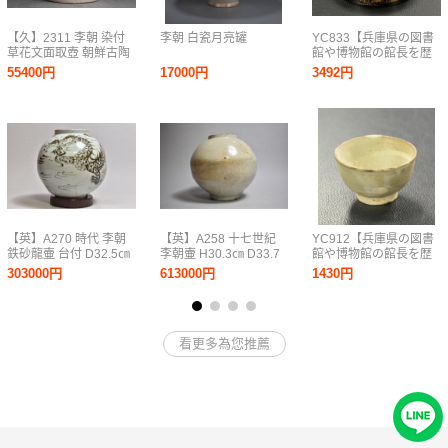
【久】2311 李朝 染付
李朝 白瓷月亮罐
YC833【兵庫県の図書
草花文面取壺 朝鮮古陶
館や博物館の館長を歴
磁 朝鮮美術 骨董品
任された歴史研究家遺
55400円
17000円
3492円
族委託品】江戸時代
秋草蒔絵 丸蓋物 鏡
入箱 化粧道具
【英】A270 時代 李朝
【英】A258 十七世紀
YC912【兵庫県の図書
鉄砂龍壷 台付 D32.5㎝
李朝壷 H30.3㎝ D33.7
館や博物館の館長を歴
朝鮮美術 中国 韓国 高
㎝ 中国美術 朝鮮 韓国
任された歴史研究家遺
303000円
613000円
1430円
麗 李朝 鉄絵 辰砂 壺 骨
高麗 李朝 白瓷 壺 満月
族委託品】韓国-李朝時
董品 美術品 古美術 時
壷 17世紀 骨董品 美術
代 粉引盃酒器 優品
代品 古玩 tr
品 古美術 時代品 古玩
ks
看更多為您推薦