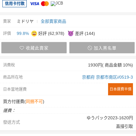
信用卡付款
賣家
ミドリヤ
全部賣家商品
評價
99.8%
好評 (62,978)
差評 (144)
收藏此賣家
加入黑名單
消費稅
1930円( 商品金額 10%)
商品所在地
京都府 京都市南区i/0519-3
日本當地運費
日本運費半價
買方付運費(
同捆不可
)
運費：
ゆうパック2023-1620円
發送方式
直接引取