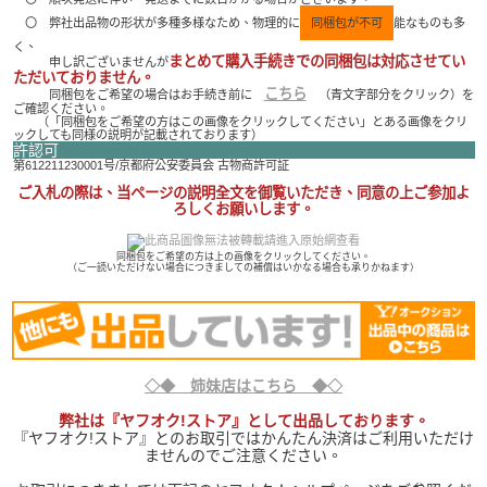
〇 弊社出品物の形状が多種多様なため、物理的に
同梱包が不可
能なものも多
く、
まとめて購入手続きでの同梱包は対応させてい
申し訳ございませんが
ただいておりません。
こちら
同梱包をご希望の場合はお手続き前に
（青文字部分をクリック）を
ご確認ください。
（「同梱包をご希望の方はこの画像をクリックしてください」とある画像をクリ
ックしても同様の説明が記載されております）
許認可
第612211230001号/京都府公安委員会 古物商許可証
ご入札の際は、当ページの説明全文を御覧いただき、同意の上ご参加よ
ろしくお願いします。
同梱包をご希望の方は上の画像をクリックしてください。
（ご一読いただけない場合につきましての補償はいかなる場合も承りかねます）
◇◆ 姉妹店はこちら ◆◇
弊社は『ヤフオク!ストア』として出品しております。
『ヤフオク!ストア』とのお取引ではかんたん決済はご利用いただけ
ませんのでご注意ください。