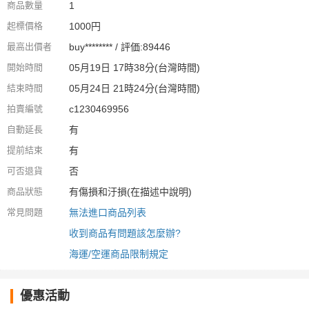
商品數量
1
起標價格
1000円
最高出價者
buy******** / 評価:89446
開始時間
05月19日 17時38分(台灣時間)
結束時間
05月24日 21時24分(台灣時間)
拍賣編號
c1230469956
自動延長
有
提前結束
有
可否退貨
否
商品狀態
有傷損和汙損(在描述中說明)
常見問題
無法進口商品列表
收到商品有問題該怎麼辦?
海運/空運商品限制規定
優惠活動