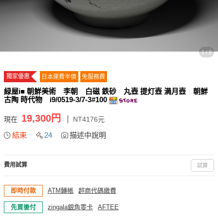
1 / 9
獨家優惠
日本運費半價
免服務費
緑屋i■ 朝鮮美術 李朝 白磁 鉄砂 丸壺 提灯壺 満月壺 朝鮮
古陶 時代物 i9/0519-3/7-3#100
19,300円
現在
NT4176元
結束
24
描述中說明
費用試算
試算
即時付款
ATM轉帳
超商代碼繳費
先買後付
zingala銀角零卡
AFTEE