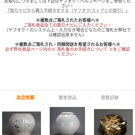
お取引につきましては下記のヤフオク！ヘルプページをご参照くだ
さい。
『取引ナビから購入手続きをする（ヤフオク!ストアとの取引）』
※複数点ご落札されたお客様へ※
ご落札商品全ての取引ナビにご入力ください。
（ヤフオク！のシステム上、入力なき場合どなたのご落札か弊社で
は確認出来ません）
※複数点ご落札され、同梱発送を希望されるお客様へ※
必ず弊社商品ページ内の≪ 落札後のお手続きについて ≫をご確認
ください。
為您推薦
賣家商品
瀏覽記錄