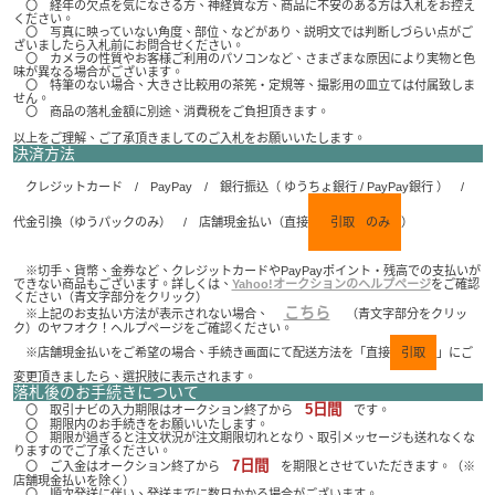
〇 経年の欠点を気になさる方、神経質な方、商品に不安のある方は入札をお控え
ください。
〇 写真に映っていない角度、部位、などがあり、説明文では判断しづらい点がご
ざいましたら入札前にお問合せください。
〇 カメラの性質やお客様ご利用のパソコンなど、さまざまな原因により実物と色
味が異なる場合がございます。
〇 特筆のない場合、大きさ比較用の茶筅・定規等、撮影用の皿立ては付属致しま
せん。
〇 商品の落札金額に別途、消費税をご負担頂きます。
以上をご理解、ご了承頂きましてのご入札をお願いいたします。
決済方法
クレジットカード / PayPay / 銀行振込（ ゆうちょ銀行 / PayPay銀行 ） /
代金引換（ゆうパックのみ） / 店舗現金払い（直接
引取
のみ
）
※切手、貨幣、金券など、クレジットカードやPayPayポイント・残高での支払いが
できない商品もございます。詳しくは、
Yahoo!オークションのヘルプページ
をご確認
ください（青文字部分をクリック）
こちら
※上記のお支払い方法が表示されない場合、
（青文字部分をクリッ
ク）のヤフオク！ヘルプページをご確認ください。
※店舗現金払いをご希望の場合、手続き画面にて配送方法を「直接
引取
」にご
変更頂きましたら、選択肢に表示されます。
落札後のお手続きについて
5日間
〇 取引ナビの入力期限はオークション終了から
です。
〇 期限内のお手続きをお願いいたします。
〇 期限が過ぎると注文状況が注文期限切れとなり、取引メッセージも送れなくな
りますのでご了承ください。
7日間
〇 ご入金はオークション終了から
を期限とさせていただきます。（※
店舗現金払いを除く）
〇 順次発送に伴い、発送までに数日かかる場合がございます。