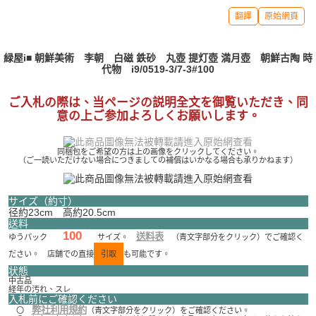
翻譯
原始網頁
緑屋i■ 朝鮮美術 李朝 白磁 鉄砂 丸壺 提灯壺 満月壺 朝鮮古陶 時
代物 i9/0519-3/7-3#100
ご入札の際は、当ページの説明全文を御覧いただき、同
意の上ご参加よろしくお願いします。
同梱包をご希望の方は上の画像をクリックしてください。
（ご一読いただけない場合につきましての補償はいかなる場合も承りかねます）
サイズ（約寸）
径約23cm 高約20.5cm
送料
100
送料表
ゆうパック
サイズ。
（青文字部分をクリック）でご確認く
ださい。 店舗での直接
引取
も可能です。
状態
中古品
経年の汚れ、スレ
入札前にご確認ください
弊社利用規約
〇
（青文字部分をクリック）をご確認ください。