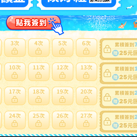
商品新舊
：
在描述中說明(
說明
)
自動延長
：
有
認証限制
：
否
提前結束
：
有
可否退貨
：
否
出價競標
得標填寫委託單
問題商品反映流程
型商品，使用空運會產生材積費用與其他費用，使用海運則無其他費
日本會主動加一個紙箱包裝，會增加國際運費。