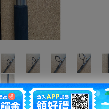
拍賣編號
：
d1229305087