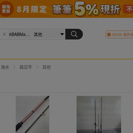
03/04
海外
海水
路亞竿
其他