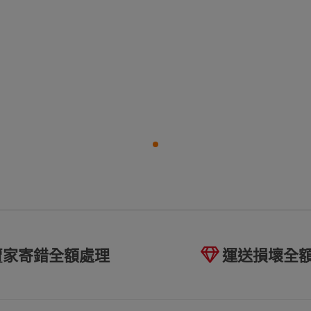
賣家寄錯全額處理
運送損壞全