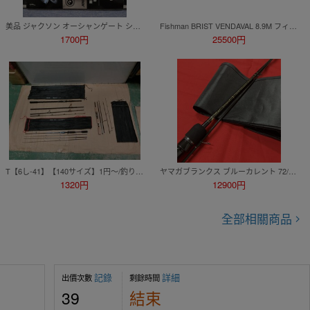
美品 ジャクソン オーシャンゲート シーバス JOG-900ML-K SeaBass シーバス＆ライトショアジギングに
Fishman BRIST VENDAVAL 8.9M フィッシュマン ブリストベンダバール ベイトロッド
1700円
25500円
T【6し-41】【140サイズ】1円～/釣り竿 3点セット/エイテック テンオーシャン リーバス II シーバス 835L 他/※傷・汚れ有
ヤマガブランクス ブルーカレント 72/TZ 美品 コーティング済 検）アジング メバリング 宵姫 月下美人 ソアレ ティクト コルト スペリオル
1320円
12900円
全部相關商品
記錄
詳細
出價次數
剩餘時間
39
結束