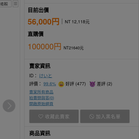
目前出價
56,000円
NT 12,118元
直購價
100000円
NT21640元
賣家資訊
ID：
けいと
評價：
99.6%
好評 (477)
差評 (2)
賣家所有商品
拍賣問與答(
0
)
開啟原始網頁
收藏此賣家
加入黑名單
商品資訊