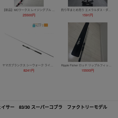
【新品】MCワークス レイジングブル 106XX RAGING BULL cast80~150g パワー9 ベイトリール用 0805-03
釣り竿まとめ売り エメラルダス・ダイレクトエギング・BASS KICKIN H114-syo-11
25500円
1591円
ヤマガブランクス シーウォーク ライトジギング 66ML
Ripple Fisher ロッド リップルフィッシャー rc-77
8241円
15500円
ブルーチェイサー 83/30 スーパーコブラ ファクトリーモデル