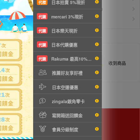
日本拍賣 5%現折
代標
運費$150/KG起(以克計價)
空運優惠
mercari 3%現折
代購
白金會員升等優惠
VIP會員
日本樂天現折
代購
日本代購優惠
代購
Rakuma 最高10%現折
代購
商品抵台通知出貨
收到商品
推薦好友享好禮
日本空運優惠
zingala銀角零卡
寫開箱送回饋金
用。
會員分級制度