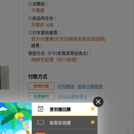
◎消費稅：
不需要
◎商品所在地：
京都府
地圖
◎日本當地運費：
買方付運費(可否同捆請查看頁面說明)
運費：
發送方式-
參考
(依賣家寄送為主)：
飛脚宅配便（佐川急便）
付款方式
ATM轉帳
超商代碼繳費
即時付款
zingala銀角零卡
先買後付
信用卡付款
簽到賺回饋
優惠活動
新客註冊禮
所有訂單服務費$0
免服務費