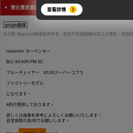
需在賣家要求時間完成匯款
查看詳情
google翻譯
此功能 由google翻譯提供參考，樂淘不保證翻譯內容之正確性，詳
carpenter カーペンター
BLC 83/30R-PM.SC
ブルーチェイサー 83/30スーパーコブラ
ファクトリーモデル
になります。
4釣行使用しております。
詳しくは画像を参考によろしくお願いいたします。
自宅保管の為3Nでお願いします。