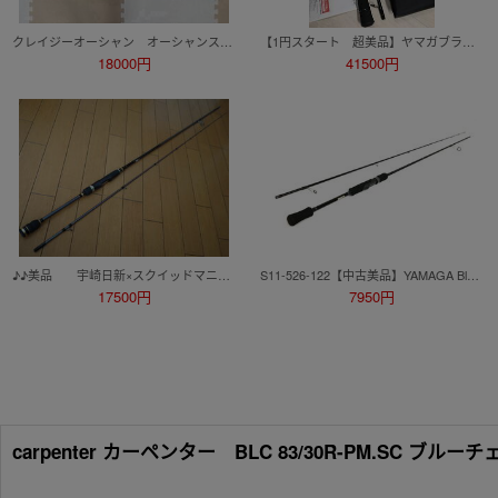
クレイジーオーシャン オーシャンスピア OSP-SG50C イカメタル
【1円スタート 超美品】ヤマガブランクス 23 カリスタ 90LML/S YAMAGA Blanks Calista
18000円
41500円
♪♪美品 宇崎日新×スクイッドマニア アレス ゼロG エヴォリューション 威 806 ダークスパイダー♪♪
S11-526-122【中古美品】YAMAGA Blanks(ヤマガブランクス) メビウス 710L MS-710L (2ピース) エギングロッド/釣竿 本体のみ
17500円
7950円
carpenter カーペンター BLC 83/30R-PM.SC 