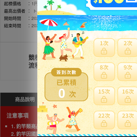
起標價格
：
1円
最高出價者
：
トンポー / 評價:3160
開始時間
：
2026年05月09日 15時16分(台灣時間)
結束時間
：
2026年05月16日 21時20分(台灣時間)
競標
註冊會員
流程
0
商品說明
問與答(
0
)
費用試算
注意事項
1. 釣竿類商品，若三邊長度總和超過180cm以上為大
2. 釣竿因國際運送經常發生破損，因此若非紙箱包裝，