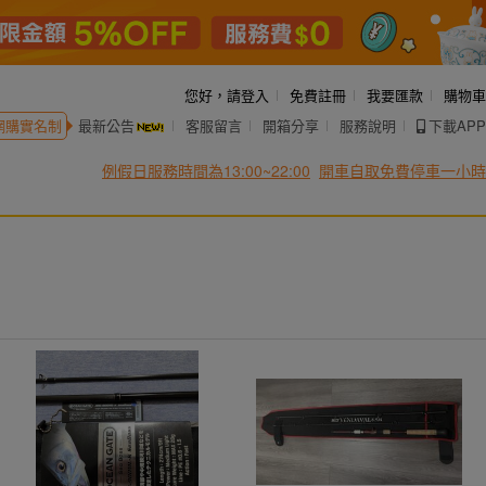
您好，
請登入
免費註冊
我要匯款
購物車
網購實名制
最新公告
客服留言
開箱分享
服務說明
下載APP
例假日服務時間為13:00~22:00
開車自取免費停車一小時