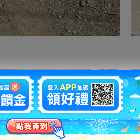
拍賣編號
：
d1229418943