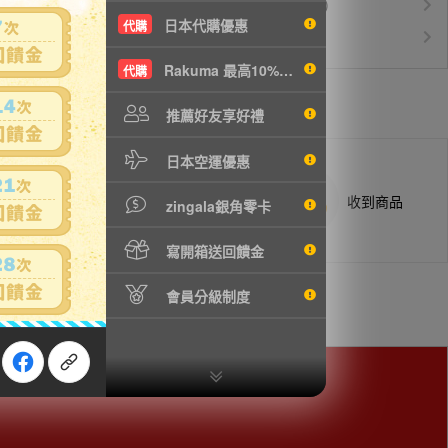
運費$150/KG起(以克計價)
空運優惠
日本代購優惠
代購
白金會員升等優惠
VIP會員
Rakuma 最高10%現折
代購
推薦好友享好禮
日本空運優惠
商品抵台通知出貨
收到商品
zingala銀角零卡
寫開箱送回饋金
會員分級制度