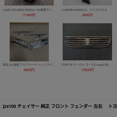
LAND CRUISER PRADO 150後期ランドクルーザープラド純正ホイールセット19インチ中古
○○MXPB10/MXPJ10 ヤリスクロス 純正 デイライト 右側 KOITO 52-328
71000円
3800円
新品 30 後期 アルファード ヘッドライト グリル 社外 ガーニッシュ 2個セット モデリスタ 仕様
TOYOTA マークⅡ マーク2 mark2 純正 後期 35thアニバーサリー仕様 フロントグリル ラジエーターグリル 53101-22560 JZX110 GX110 JZX115
9250円
10500円
jzx100 チェイサー 純正 フロント フェンダー 左右 ト