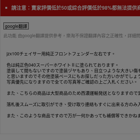
請注意：賣家評價低於50或綜合評價低於98%都無法提
google翻譯
此功能 由google翻譯提供參考，樂淘不保證翻譯內容之正確性，詳
jzx100チェイサー用純正フロントフェンダー左右です。
色は純正色040スーパーホワイトⅡに塗られております。
塗装して間もないですので塗装ヅヤもあり、目立つような大きい傷
と思いますのでその他塗装ベースにもお探しだった方いかがでしょ
写真優先になりますので全ての写真等ご確認の上ご入札ください。
また、こちらの商品は大型商品のため西濃運輸発送となりますので
落札後スムーズに取引ができ、受け取り連絡もすぐに出来る方のみ
また、このような商品ですので万が一何かあっても補償等できかね