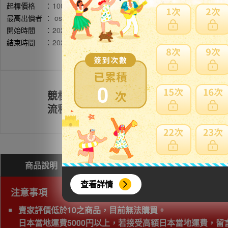
起標價格
：
10000円
最高出價者
：
osm******** / 評價:12
開始時間
：
2026年05月14日 20時35分(台灣時間)
結束時間
：
2026年05月17日 20時40分(台灣時間)
0
競標
註冊會員
流程
商品說明
問與答(
1
)
費用試算
查看詳情
注意事項
賣家評價低於10之商品，目前無法購買。
日本當地運費5000円以上，若接受高額日本當地運費，留