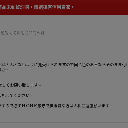
供商品未到貨理賠，請選擇有信用賣家。
細問題說明請使用商品問與答
もほとんどないように見受けられますので同じ色のお車ならそのまま付
うか。
宜しくお願い致します。
入札してください。
ますので必ずＮＣＮＲ厳守で神経質な方は入札ご遠慮願います。