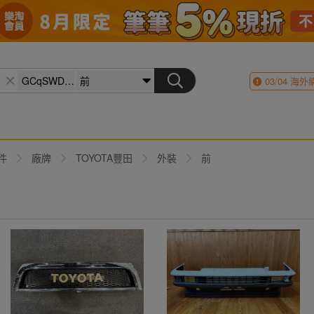
03/04
海外
件
廠牌
TOYOTA豐田
外裝
前