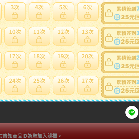
商品新舊
：
在描述中說明(
說明
)
自動延長
：
有
認証限制
：
否
提前結束
：
有
可否退貨
：
否
出價競標
得標填寫委託單
問題商品反映流程
言告知商品ID為您加入競標。