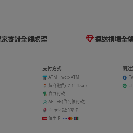
賣家寄錯全額處理
運送損壞全
支付方式
關注
ATM
web-ATM
Fa
Li
超商繳費( 7-11 ibon)
貨到付款
AFTEE(貨到後付款)
zingala銀角零卡
信用卡