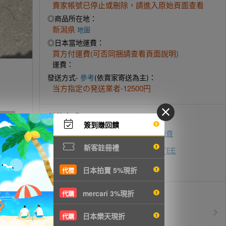
賣家帳號已停止或刪除，請進入原始頁面查看
◎商品所在地：
新潟県
地圖
◎日本當地運費：
買方付運費(可否同捆請查看頁面說明)
運費：
發送方式-
參考
(依賣家寄送為主)：
当方指定の発送業者-12500円
付款方式
簽到賺回饋
ATM轉帳
超商代碼繳費
即時付款
新客註冊禮
zingala銀角零卡
AFTEE
先買後付
信用卡付款
日本拍賣 5%現折
代標
mercari 3%現折
優惠活動
代購
所有訂單服務費$0
免服務費
日本樂天現折
代購