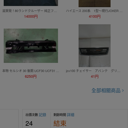
滋賀発！80ランドクルーザー 純正フロントバンパー 直接引取OK！ランクル
ハイエース 200系 1型〜現行JOKER DESIGN PRODUCTION ナンバープレートブラケット
14000円
4100円
本物 セルシオ 30 後期 UCF30 UCF31 純正 オプションフロント バンパー リップスポイラー ハーフ スポイラー エアロ ナンバー移設仕様
jzx100 チェイサー アバンテ グリル！比較的綺麗！
6250円
41円
全部相關商品
記錄
詳細
出價次數
剩餘時間
24
結束