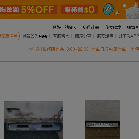
您好，
請登入
免費註冊
我要匯款
購物車
網購實名制
最新公告
客服留言
開箱分享
服務說明
下載APP
例假日服務時間為13:00~22:00
開車自取免費停車一小時