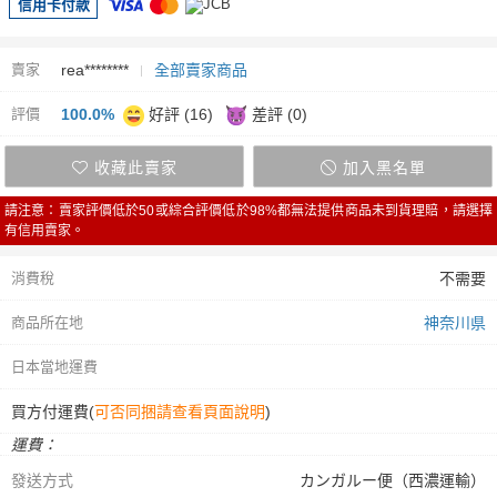
信用卡付款
賣家
rea********
全部賣家商品
評價
100.0%
好評 (16)
差評 (0)
收藏此賣家
加入黑名單
請注意：賣家評價低於50或綜合評價低於98%都無法提供商品未到貨理賠，請選擇
有信用賣家。
消費稅
不需要
商品所在地
神奈川県
日本當地運費
買方付運費(
可否同捆請查看頁面說明
)
運費：
發送方式
カンガルー便（西濃運輸）