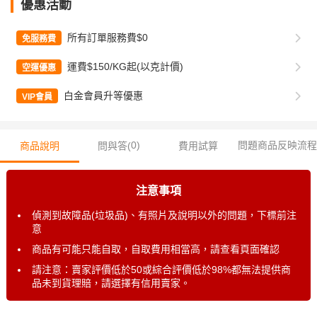
優惠活動
所有訂單服務費$0
免服務費
運費$150/KG起(以克計價)
空運優惠
白金會員升等優惠
VIP會員
0
)
問題商品反映流程
商品說明
問與答(
費用試算
注意事項
偵測到故障品(垃圾品)、有照片及說明以外的問題，下標前注
意
商品有可能只能自取，自取費用相當高，請查看頁面確認
請注意：賣家評價低於50或綜合評價低於98%都無法提供商
品未到貨理賠，請選擇有信用賣家。