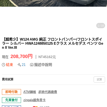
1 / 10
【超希少】W124 AMG 純正 フロントバンパー/フロントスポイ
ラー シルバー HWA1248850125 Eクラス メルセデス ベンツ Ge
n II Ver.III
208,700円
現在
NT45162元
結束
21
描述中說明
費用試算
試算
即時付款
ATM轉帳
超商代碼繳費
先買後付
zingala銀角零卡