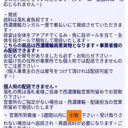
応じられません。)
・発送
送料は落札者負担です。
西濃運輸カンガルー便で着払いにて発送させていただきま
す。
荷姿は全体をプチプチでくるみ、角に段ボールを当て、全
体を段ボールで梱包して発送いたします。
こちらの商品は西濃運輸商業貨物となります。事業者様の
み配送できます。
会社名や屋号がありましたら必ず、お知らせ下さい。
お届け先の住所が事業所でも個人宛では配送できませんの
でご注意下さい。
（個人事業主の方は屋号をつけて頂ければ配送可能で
す。）
個人宛の配送できません。
落札の際は落札者様ご自身で西濃運輸営業所留めでお受取
り下さい。
営業所のご指定がない場合は、西濃運輸、配達担当の営業
所留めで発送いたします
。 営業所到着後、1週間以内に
引取
下さい。受け取りさ
れない場合はへ返送され、再度送料が必要になります。ご