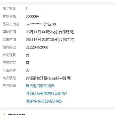
商品數量
1
起標價格
30000円
最高出價者
izu******** / 評価:88
開始時間
05月11日 00時26分(台灣時間)
結束時間
05月16日 21時26分(台灣時間)
拍賣編號
d1229452068
自動延長
有
提前結束
有
可否退貨
否
商品狀態
有傷損和汙損(在描述中說明)
常見問題
無法進口商品列表
收到商品有問題該怎麼辦?
海運/空運商品限制規定