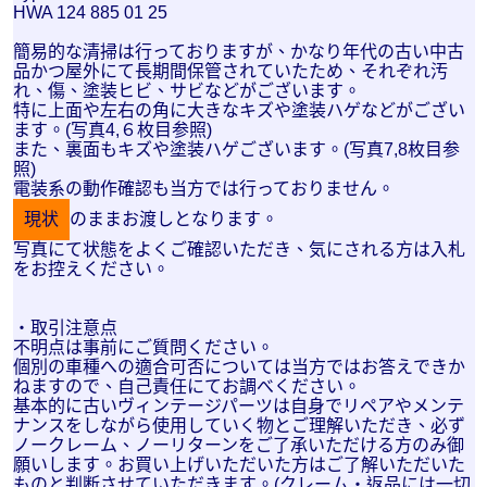
HWA 124 885 01 25
簡易的な清掃は行っておりますが、かなり年代の古い中古
品かつ屋外にて長期間保管されていたため、それぞれ汚
れ、傷、塗装ヒビ、サビなどがございます。
特に上面や左右の角に大きなキズや塗装ハゲなどがござい
ます。(写真4,６枚目参照)
また、裏面もキズや塗装ハゲございます。(写真7,8枚目参
照)
電装系の動作確認も当方では行っておりません。
現状
のままお渡しとなります。
写真にて状態をよくご確認いただき、気にされる方は入札
をお控えください。
・取引注意点
不明点は事前にご質問ください。
個別の車種への適合可否については当方ではお答えできか
ねますので、自己責任にてお調べください。
基本的に古いヴィンテージパーツは自身でリペアやメンテ
ナンスをしながら使用していく物とご理解いただき、必ず
ノークレーム、ノーリターンをご了承いただける方のみ御
願いします。お買い上げいただいた方はご了解いただいた
ものと判断させていただきます。(クレーム・返品には一切