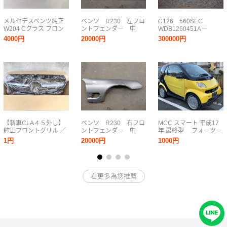
メルセデスベンツ純正
ベンツ R230 左フロ
C126 560SEC
W204 Cクラス フロン
ントフェンダー 中
WDB1260451Aー
トグリル エンブレム付
古 純正アルミ
ボンネット グリル付
4000円
20000円
300000円
A204 880 00 23 棚番G-
き 東京練馬まで引き
1103
取りのみ
【新車CLA４５外し】
ベンツ R230 右フロ
MCC スマート 平成17
純正フロントグリル ／
ントフェンダー 中
年 最終型 フォーツー
純正AMGエンブレム装
古 純正アルミ
K 希少 黄色 AT 部品
1円
20000円
1000円
着〈made in
取り車 パーツ売り 外
Germany〉Aクラス＆
装 内装 ライト
CLAクラス対応
他 ワイパーアーム
販売します
看更多為您推薦