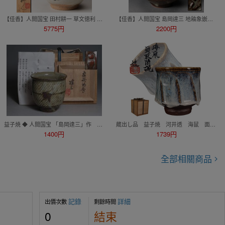
【佳香】人間国宝 田村耕一 草文徳利 共箱 共布 本物保証
【佳香】人間国宝 島岡達三 地釉象嵌縄文茶碗 共箱 茶道具 本物保証
5775円
2200円
益子焼 ◆ 人間国宝 「島岡達三」作 象嵌湯呑 共箱 ◆茶道具/煎茶道具 lot:80130
蔵出し品 益子焼 河井透 海鼠 面取茶碗
1400円
1739円
全部相關商品
記錄
詳細
出價次數
剩餘時間
0
結束