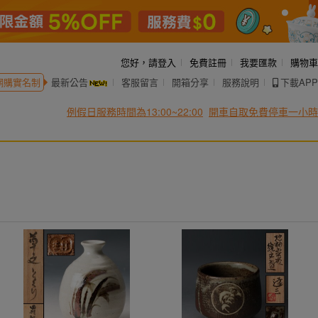
您好，
請登入
免費註冊
我要匯款
購物車
網購實名制
最新公告
客服留言
開箱分享
服務說明
下載APP
例假日服務時間為13:00~22:00
開車自取免費停車一小時