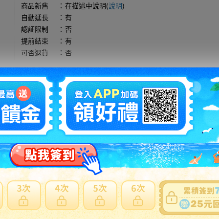
商品新舊
：
在描述中說明(
說明
)
自動延長
：
有
認証限制
：
否
提前結束
：
有
可否退貨
：
否
出價競標
得標填寫委託單
問題商品反映流程