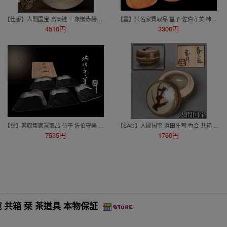
【佳香】人間国宝 島岡達三 象嵌赤絵草花文皿 共箱 本物保証
【雲】某名家買取品 益子 佐伯守美 柿形 組皿 5客 共箱 古美術品(懐石料理道具 銘々皿 向付)BY8116 LTcdf CTJplmn
4510円
3300円
【雲】某収集家買取品 益子 佐伯守美 山組皿 5客 共箱 古美術品(懐石料理道具)BY8141 LTygfc
【SAG】人間国宝 浜田庄司 香合 共箱 茶道具 本物保証
7535円
1760円
 共箱 栞 茶道具 本物保証