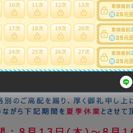
細問題說明請使用商品問與答
岡達三 秀逸作 窯変象嵌縄文小服茶碗 共箱