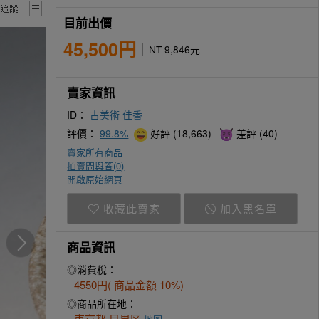
目前出價
45,500円
NT 9,846元
賣家資訊
ID：
古美術 佳香
評價：
99.8%
好評 (18,663)
差評 (40)
賣家所有商品
拍賣問與答(
0
)
開啟原始網頁
收藏此賣家
加入黑名單
商品資訊
◎消費稅：
4550円( 商品金額 10%)
◎商品所在地：
東京都 目黒区