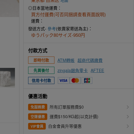
地圖
◎日本當地運費：
買方付運費(可否同捆請查看頁面說明)
運費：
發送方式-
參考
(依賣家寄送為主)：
ゆうパック80サイズ-950円
付款方式
ATM轉帳
超商代碼繳費
即時付款
zingala銀角零卡
AFTEE
先買後付
信用卡付款
優惠活動
所有訂單服務費$0
免服務費
運費$150/KG起(以克計價)
空運優惠
白金會員升等優惠
VIP會員