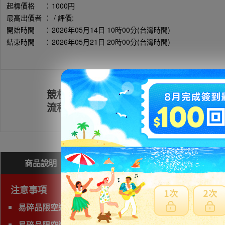
起標價格
：
1000円
最高出價者
：
/ 評價:
開始時間
：
2026年05月14日 10時00分(台灣時間)
結束時間
：
2026年05月21日 20時00分(台灣時間)
競標
註冊會員
流程
商品說明
問與答(
0
)
費用試算
注意事項
易碎品限空運，非易碎品可使用海運。
易碎品限空運，非易碎品可使用海運。