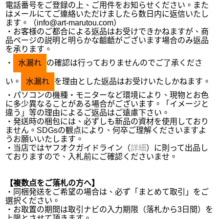
電話番号をご登録の上、ご用件をお知らせください。また
はメールにてご連絡いただけましたら数日内に返信いたし
ます。（info@art-marutou.com）
・お客様のご都合による返品はお受けできかねますが、商
品ページの説明と明らかな齟齬がございます場合のみ返品
を承ります。
・
水漏れ
の確認は行っておりませんのでご了承くださ
い。
水漏れ
を理由とした返品はお受けいたしかねます。
・パソコンの機種・モニターなど環境により、現物とお色
に多少異なることがある場合がございます。「イメージと
違う」等の理由によるご返品はご遠慮下さい。
・発送時の梱包には、必ずしも新品の資材を使用しており
ません。SDGsの観点により、何卒ご理解くださいますよ
うお願いいたします。
・当店ではヤフオクガイドライン（
詳細
）に則って出品し
ておりますので、入札前にご確認くださいませ。
【複数点をご落札の方へ】
・同梱発送をご希望の場合は、必ず「まとめて取引」をご
選択ください。
・お取置の期間は取引ナビの入力期限（落札から3日間）を
上限とさせて頂きます。