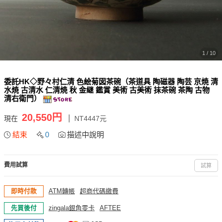
1 / 10
委託HK◇野々村仁清 色絵菊図茶碗（茶道具 陶磁器 陶芸 京焼 清
水焼 古清水 仁清焼 秋 金継 鑑賞 美術 古美術 抹茶碗 茶陶 古物
清右衛門）
20,550円
現在
NT4447元
結束
0
描述中說明
費用試算
試算
即時付款
ATM轉帳
超商代碼繳費
先買後付
zingala銀角零卡
AFTEE