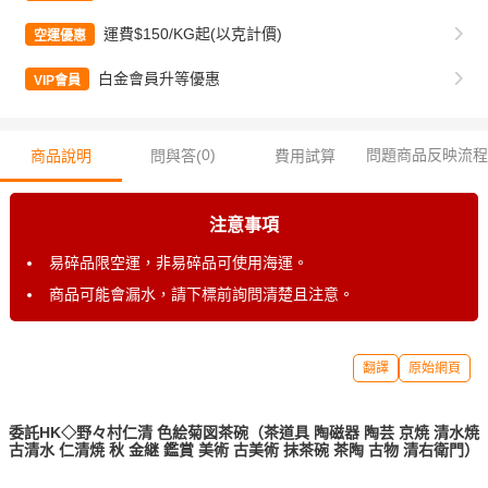
運費$150/KG起(以克計價)
空運優惠
白金會員升等優惠
VIP會員
0
)
問題商品反映流程
商品說明
問與答(
費用試算
注意事項
易碎品限空運，非易碎品可使用海運。
商品可能會漏水，請下標前詢問清楚且注意。
翻譯
原始網頁
委託HK◇野々村仁清 色絵菊図茶碗（茶道具 陶磁器 陶芸 京焼 清水焼
古清水 仁清焼 秋 金継 鑑賞 美術 古美術 抹茶碗 茶陶 古物 清右衛門）