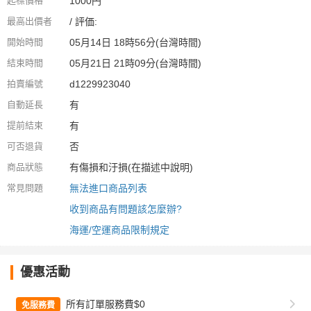
起標價格
1000円
最高出價者
/ 評価:
開始時間
05月14日 18時56分(台灣時間)
結束時間
05月21日 21時09分(台灣時間)
拍賣編號
d1229923040
自動延長
有
提前結束
有
可否退貨
否
商品狀態
有傷損和汙損(在描述中說明)
常見問題
無法進口商品列表
收到商品有問題該怎麼辦?
海運/空運商品限制規定
優惠活動
所有訂單服務費$0
免服務費