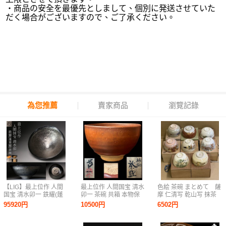
・商品の安全を最優先としまして、個別に発送させていた
だく場合がございますので、ご了承ください。
y_BA560__2026/5/1
為您推薦
賣家商品
瀏覽記錄
【LIG】最上位作 人間
最上位作 人間国宝 清水
色絵 茶碗 まとめて 薩
国宝 清水卯一 鉄耀(蓬
卯一 茶碗 共箱 本物保
摩 仁清写 乾山写 抹茶
莱耀)茶碗 共箱 共布 栞
証 茶道具 抹茶碗
碗 茶道具
95920円
10500円
6502円
本物保証 漆黒に咲く、
銀花の極致 2607.107