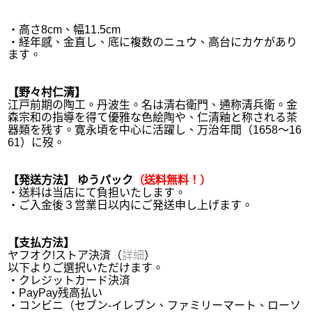
・高さ8cm、幅11.5cm
・経年感、金直し、底に複数のニュウ、高台にカケがあり
ます。
【野々村仁清】
江戸前期の陶工。丹波生。名は清右衛門、通称清兵衛。金
森宗和の指導を得て優雅な色絵陶や、仁清釉と称される茶
器類を残す。寛永頃を中心に活躍し、万治年間（1658～16
61）に歿。
【発送方法】
ゆうパック
（送料無料！）
・送料は当店にて負担いたします。
・ご入金後３営業日以内にご発送申し上げます。
【支払方法】
ヤフオク!ストア決済（
詳細
）
以下よりご選択いただけます。
・クレジットカード決済
・PayPay残高払い
・コンビニ（セブン-イレブン、ファミリーマート、ローソ