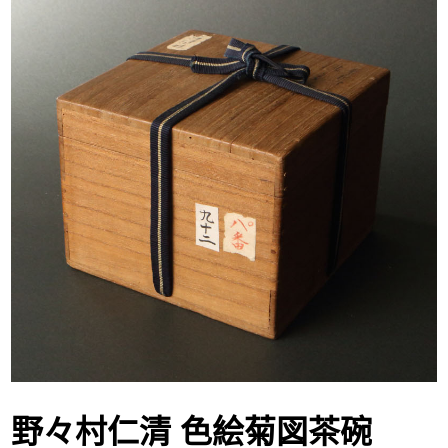
野々村仁清 色絵菊図茶碗