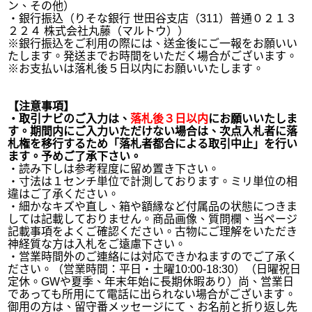
ン、その他）
・銀行振込（りそな銀行 世田谷支店（311）普通０２１３
２２４ 株式会社丸藤（マルトウ））
※銀行振込をご利用の際には、送金後にご一報をお願いい
たします。発送までお時間をいただく場合がございます。
※お支払いは落札後５日以内にお願いいたします。
【注意事項】
・取引ナビのご入力は、
落札後３日以内
にお願いいたしま
す。期間内にご入力いただけない場合は、次点入札者に落
札権を移行するため「落札者都合による取引中止」を行い
ます。予めご了承下さい。
・読み下しは参考程度に留め置き下さい。
・寸法は１センチ単位で計測しております。ミリ単位の相
違はご了承ください。
・細かなキズや直し、箱や額縁など付属品の状態につきま
しては記載しておりません。商品画像、質問欄、当ページ
記載事項をよくご確認ください。古物にご理解をいただき
神経質な方は入札をご遠慮下さい。
・営業時間外のご連絡には対応できかねますのでご了承く
ださい。（営業時間：平日・土曜10:00-18:30）（日曜祝日
定休。GWや夏季、年末年始に長期休暇あり）尚、営業日
であっても所用にて電話に出られない場合がございます。
御用の方は、留守番メッセージにて、お名前と折り返し先