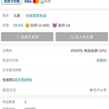
信用卡付款
賣家
丸藤
全部賣家商品
評價
99.8%
好評 (2,466)
差評 (4)
收藏此賣家
加入黑名單
消費稅
2055円( 商品金額 10%)
商品所在地
京都府
日本當地運費
免運費(
請注意說明
)
發送方式
ゆうパック
商品數量
1