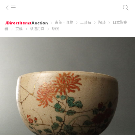
古董、收藏
工藝品
陶藝
日本陶瓷
器
京燒
茶道用具
茶碗