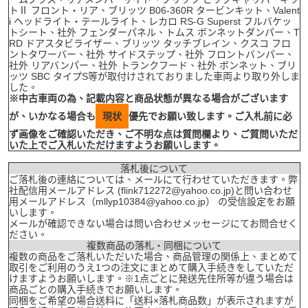
トⅡ フロント・リア、ブリッツ B06-360R タービンキット、Valent
i ヘッドライト・テールライト、レカロ RS-G Superst フルバケッ
トシート、社外 フェンダーパネル、トムス ボンネットダンパー、T
RD ドアスタビライザー、ブリッツ タッチブレイン、クスコ フロ
ントタワーバー、社外 サイドステップ、社外 フロントバンパー、
社外 リアバンパー、社外 トランクフード、社外 ボンネット、ブリ
ッツ SBC タイプS等が取付けされておりました車両より取り外しま
した。
※中古車両の為、記載内容と商品状態が異なる場合がございます
が、いかなる場合も
現状
優先でお願い致します。ご入札前に必
ず画像をご確認いただき、ご不明な点は質問欄より、ご質問いただ
いた上でご入札いただけますようお願いします。
落札後について
ご落札後の連絡については、メールにて行わせていただきます。弊
社配信用メールアドレス (flink712272@yahoo.co.jp)と問い合わせ
用メールアドレス（mllyp10384@yahoo.co.jp） の受信設定をお願
いします。
メールが確認できない場合は問い合わせメッセージにてお問合せく
ださい。
複数商品の落札・同梱について
複数の商品をご落札いただいた場合、商品管理の関係上、まとめて
取引をご利用のうえ1つの注文にまとめて購入手続きをしていただ
けますようお願いします。※1点ごとに発送先住所等が違う場合は
商品ごとの購入手続きでお願いします。
同梱をご希望の場合送料に「送料×落札商品数」が表示されますが