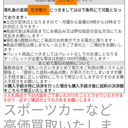
落札後の直接
引き取り
につきましては以下条件にて可能となっ
ております。
■土日が定休日となりますので、月曜から金曜の9時から18時まで
の対応となります。
■商品代金は来店前までにお振込み又は弊社指定の支払方法にてお
支払をお願いします。
■落札後1週間以内にご来店のお約束ができる場合に限ります。
■商品の梱包は致しません。以上をご了承の上、ご検討をお願いし
ます。
■パレット商品につきましてはパレットなしでのお渡しとなりま
す。パレットが必要な場合は別途2,000円頂戴いたします。
まとめて取引の送料について
複数商品をご落札いただいきまとめて取引をご利用の際システムの
関係上、「選択した送料×商品点数」が表示されてしまいますが購
入手続き後に正しい送料にこちらで修正いたしますのでそのまま購
入手続きをお願いします。
※購入手続き時に決済を行った場合も購入手続き後に送料の決済額
をこちらで修正いたします。
※入札時点で下記内容をご了承いただけたこととさせていただきま
すので、必ずご確認の上での入札をお願いします。
スポーツカーなど
高価買取いたしま