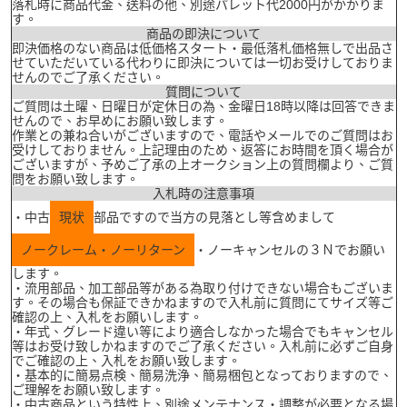
落札時に商品代金、送料の他、別途パレット代2000円がかかりま
す。
商品の即決について
即決価格のない商品は低価格スタート・最低落札価格無しで出品さ
せていただいている代わりに即決については一切お受けしておりま
せんのでご了承ください。
質問について
ご質問は土曜、日曜日が定休日の為、金曜日18時以降は回答できま
せんので、お早めにお願い致します。
作業との兼ね合いがございますので、電話やメールでのご質問はお
受けしておりません。上記理由のため、返答にお時間を頂く場合が
ございますが、予めご了承の上オークション上の質問欄より、ご質
問をお願い致します。
入札時の注意事項
・中古
現状
部品ですので当方の見落とし等含めまして
ノークレーム・ノーリターン
・ノーキャンセルの３Ｎでお願い
します。
・流用部品、加工部品等がある為取り付けできない場合もございま
す。その場合も保証できかねますので入札前に質問にてサイズ等ご
確認の上、入札をお願いします。
・年式、グレード違い等により適合しなかった場合でもキャンセル
等はお受け致しかねますのでご了承ください。入札前に必ずご自身
でご確認の上、入札をお願い致します。
・基本的に簡易点検、簡易洗浄、簡易梱包となっておりますので、
ご理解をお願い致します。
・中古商品という特性上、別途メンテナンス・調整が必要となる場