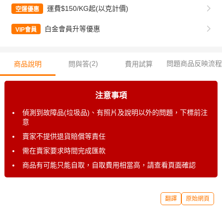
運費$150/KG起(以克計價)
空運優惠
白金會員升等優惠
VIP會員
2
)
問題商品反映流程
商品說明
問與答(
費用試算
注意事項
偵測到故障品(垃圾品)、有照片及說明以外的問題，下標前注
意
賣家不提供退貨賠償等責任
需在賣家要求時間完成匯款
商品有可能只能自取，自取費用相當高，請查看頁面確認
翻譯
原始網頁