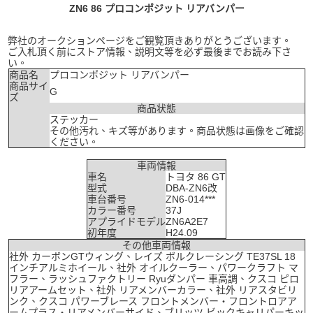
ZN6 86 プロコンポジット リアバンパー
弊社のオークションページをご観覧頂きありがとうございます。
ご入札頂く前にストア情報、説明文等を必ず最後までお読み下さ
い。
商品名
プロコンポジット リアバンパー
商品サイ
G
ズ
商品状態
ステッカー
その他汚れ、キズ等があります。商品状態は画像をご確認
ください。
車両情報
車名
トヨタ 86 GT
型式
DBA-ZN6改
車台番号
ZN6-014***
カラー番号
37J
アプライドモデル
ZN6A2E7
初年度
H24.09
その他車両情報
社外 カーボンGTウィング、レイズ ボルクレーシング TE37SL 18
インチアルミホイール、社外 オイルクーラー、パワークラフト マ
フラー、ラッシュファクトリー Ryuダンパー 車高調、クスコ ピロ
リアアームセット、社外 リアメンバーカラー、社外 リアスタビリ
ンク、クスコ パワーブレース フロントメンバー・フロントロアア
ームプラス・リアメンバーサイド、ブリッツ ビックキャリパーキッ