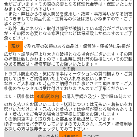
合がございます。その際の必要となる修理代金等は、保証いたしか
ねますのでご了承下さい。
・また、弊社からの購入商品を使用し、故障・事故等いかなる損害
につきましても商品代金・工賃等の保証は致しかねますので、ご了
承ください。
・取外し時にネジ穴、取付け部等が破損している場合がございます
が、その際の必要となる修理代金などは保証致しかねますのでご了
承ください。
・
現状
で割れ等の破損のある商品は、保管時・運搬時に破損が
広がり、説明内容より大きな破損となる場合がございます。その際
の補償は致しかねますので、出品時に割れ等の破損についての記載
のある商品は、補修前提にてお願いいたします。
その他
トラブル防止の為、気になる事はオークションの質問欄より、ご質
問して頂き、ご納得頂いた上での入札をお願いします。
なお、ご入札頂いた時点でご納得された事とさせて頂きます。ご入
札後のキャンセルは受け付けておりませんのでご了承ください。
また、落札後は
48時間以内
の購入手続き及び、翌金曜15時まで
のお支払いをお願いいします。送料については元払い・着払いをお
選びいただけます。元払いと着払いでは金額が異なる場合もありま
す。着払いをご希望の場合は要望欄に記載をお願いします。
その他同車両より取り外した部品を多数出品しています。
ほぼ一台分をバラ売りしていますのでカスタム・スペア・補修用等
お探しの方は是非チェックしてみて下さい。
商品の直接
引き取り
について