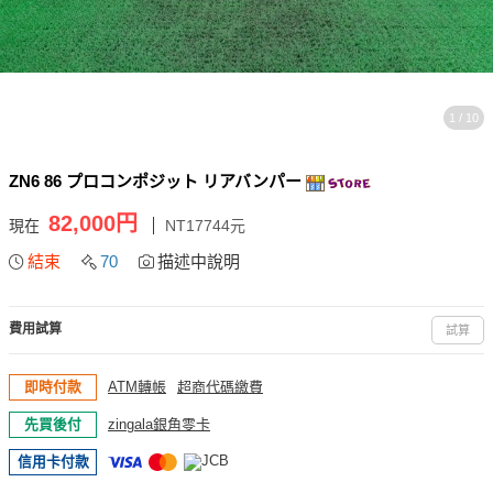
1 / 10
ZN6 86 プロコンポジット リアバンパー
82,000円
現在
NT17744元
結束
70
描述中說明
費用試算
試算
即時付款
ATM轉帳
超商代碼繳費
先買後付
zingala銀角零卡
信用卡付款