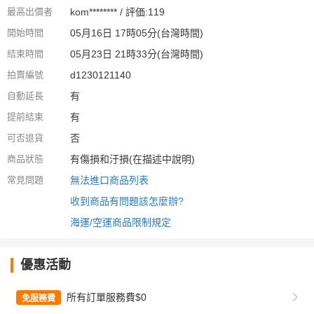
最高出價者
kom******** / 評価:119
開始時間
05月16日 17時05分(台灣時間)
結束時間
05月23日 21時33分(台灣時間)
拍賣編號
d1230121140
自動延長
有
提前結束
有
可否退貨
否
商品狀態
有傷損和汙損(在描述中說明)
常見問題
無法進口商品列表
收到商品有問題該怎麼辦?
海運/空運商品限制規定
優惠活動
所有訂單服務費$0
免服務費