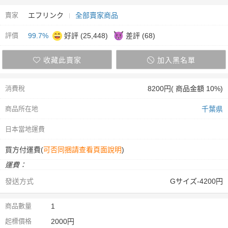
賣家
エフリンク
全部賣家商品
評價
99.7%
好評 (25,448)
差評 (68)
收藏此賣家
加入黑名單
消費稅
8200円( 商品金額 10%)
商品所在地
千葉県
日本當地運費
買方付運費(
可否同捆請查看頁面說明
)
運費：
發送方式
Gサイズ-4200円
商品數量
1
起標價格
2000円