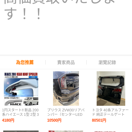
す！！
為您推薦
賣家商品
瀏覽記錄
1円スタート!! 新品 200
プリウス ZVW30リアバ
トヨタ 40系アルファー
系ハイエース 1型 2型 3
ンパー（センターLED
ド 純正テールゲート
型 4型 5型 標準 リア ゲ
バックフォグランプ付
（バックドア） リアビ
4180円
10500円
80501円
ート ルーフ スポイラー
き）KUHL RACING
ューカメラ付き
未塗装
(AGH40W, AGH45W,