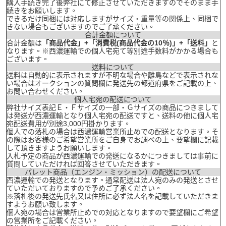
購入手続き完了後弊社にて修正させていただきますのでそのまま手
続きをお願いします。
できるだけ同梱には対応しますがサイズ・重量等の関係上、同梱で
きない場合もございますのでご了承ください。
合計金額について
合計金額は
「商品代金」+「消費税(商品代金の10％)」+「送料」
と
なります。※西濃運輸での個人宅宛て等別途手数料がかかる場合も
ございます。
送料について
送料は自動的に表示されますが不明な場合や離島などで表示されな
い場合はオークションの質問欄に発送先の都道府県をご記載の上、
お問い合わせください。
個人宅宛の配送について
弊社サイズ表記Ｅ・Ｆサイズの一部・Ｇサイズの商品につきまして
は発送が西濃運輸となり個人宅宛の配送ですと、送料の他に個人宅
宛配送費用が別途3,000円掛かります。
個人での落札の場合は西濃運輸営業所止めでの配送となります。そ
の際はお客様のご希望営業所をご自身でお調べの上、要望欄に記載
して頂きますようお願いします。
入札予定の商品が西濃運輸での発送になるかにつきましては事前に
質問していただければ回答させていただきます。
パレット商品（エンジン・ミッション）の配送について
西濃運輸での発送となります。通常配送は法人宛のみの発送とさせ
ていただいておりますので予めご了承ください。
※落札後の発送先氏名又は住所に必ず法人名を記載していただきま
すようお願い致します。
個人宛の場合は営業所止めでの対応となりますので要望欄にご希望
の営業所をご記載ください。