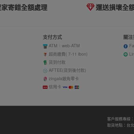
賣家寄錯全額處理
運送損壞全
支付方式
關注
ATM
web-ATM
Fa
Li
超商繳費( 7-11 ibon)
貨到付款
AFTEE(貨到後付款)
zingala銀角零卡
信用卡
客戶服務專線：02
取貨地點：台北