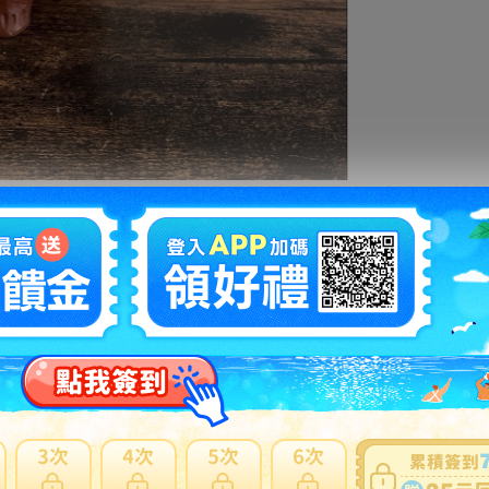
拍賣編號
：
e1229294916