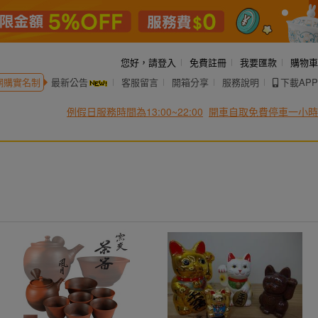
您好，
請登入
免費註冊
我要匯款
購物車
網購實名制
最新公告
客服留言
開箱分享
服務說明
下載APP
例假日服務時間為13:00~22:00
開車自取免費停車一小時