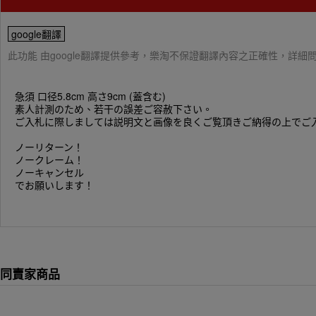
google翻譯
此功能 由google翻譯提供參考，樂淘不保證翻譯內容之正確性，詳
急須 口径5.8cm 高さ9cm (蓋含む)
素人計測のため、若干の誤差ご容赦下さい。
ご入札に際しましては説明文と画像を良くご覧頂きご納得の上でご
ノーリターン！
ノークレーム！
ノーキャンセル
でお願いします！
同賣家商品