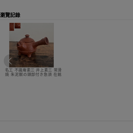
瀏覽記錄
名工 不識庵素三 井上素三 常滑
焼 朱泥獣の頭部付き急須 在銘
煎茶道具 稀少品