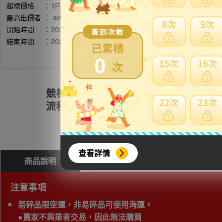
起標價格
：
1円
最高出價者
：
ado******** / 評價:14778
開始時間
：
2026年05月09日 11時07分(台灣時間)
結束時間
：
2026年05月16日 21時12分(台灣時間)
0
競標
註冊會員
流程
查看詳情
商品說明
問與答(
0
)
費用試算
注意事項
易碎品限空運，非易碎品可使用海運。
●賣家不與業者交易，因此無法購買