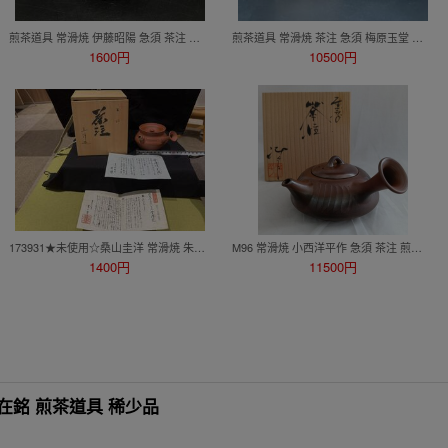
煎茶道具 常滑焼 伊藤昭陽 急須 茶注 緑泥 横手急須 松竹梅 茶器 茶道具
煎茶道具 常滑焼 茶注 急須 梅原玉堂 松竹梅彫 横手急須 茶器 茶道具 共箱
1600円
10500円
173931★未使用☆桑山圭洋 常滑焼 朱泥 茶注 横手急須 朱廣堂 共箱 伝統工芸指定 煎茶道具 骨董 古美術 時代物 アンティーク Antique彡
M96 常滑焼 小西洋平作 急須 茶注 煎茶道具 共箱
1400円
11500円
在銘 煎茶道具 稀少品