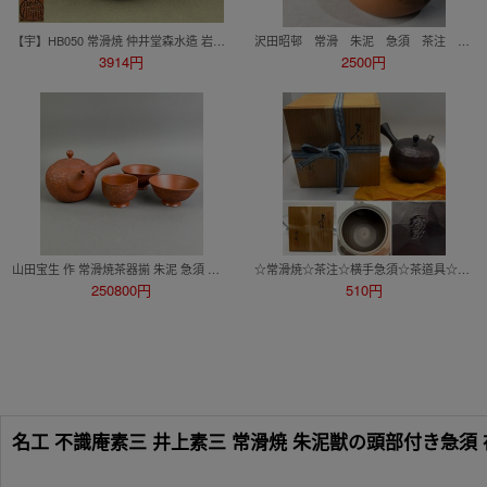
【宇】HB050 常滑焼 仲井堂森水造 岩肌 蟹細工 宝瓶 煎茶道具
沢田昭邨 常滑 朱泥 急須 茶注 共箱 煎茶道具
3914円
2500円
山田宝生 作 常滑焼茶器揃 朱泥 急須 湯呑 煎茶椀 煎茶道具 煎茶器 陶磁器 茶道具 骨董
☆常滑焼☆茶注☆横手急須☆茶道具☆煎茶道具☆肥田香敏☆共布☆共箱
250800円
510円
名工 不識庵素三 井上素三 常滑焼 朱泥獣の頭部付き急須 