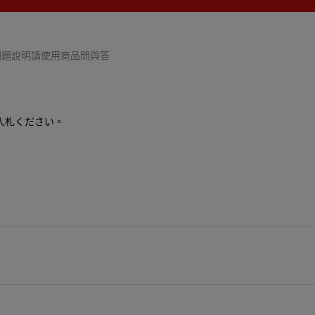
細問題說明請使用商品問與答
入札ください。