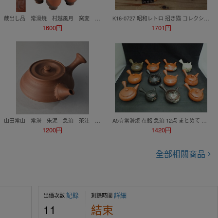
蔵出し品 常滑焼 村越風月 窯変 茶器 煎茶道具
K16-0727 昭和レトロ 招き猫 コレクション 金猫 三毛猫 他 開運 縁起物 4点まとめて
1600円
1701円
山田常山 常滑 朱泥 急須 茶注 煎茶道具
A5☆常滑焼 在銘 急須 12点 まとめて 大仙/昭龍/玉龍/玉陽/嘉山/石龍/宇幸/利久/月荘/宝生庵高資 検) 煎茶道具 茶注 (120)
1200円
1420円
全部相關商品
記錄
詳細
出價次數
剩餘時間
11
結束