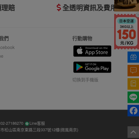
額理賠
全透明資訊及費用
我們
行動購物
cebook
ne
切換到手機版
-27186270
Line客服
市松山區南京東路三段337號12樓(微風南京)