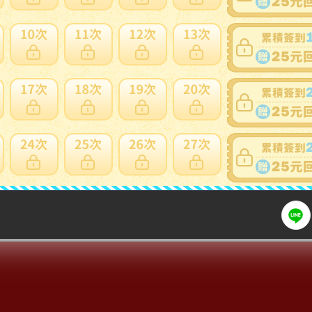
商品新舊
：
有傷損和汙損(在描述中說明)(
說明
)
自動延長
：
有
認証限制
：
否
提前結束
：
有
可否退貨
：
否
出價競標
得標填寫委託單
問題商品反映流程