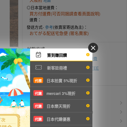
地圖
◎日本當地運費：
買方付運費(可否同捆請查看頁面說明)
運費：
發送方式-
參考
(依賣家寄送為主)：
おてがる配送宅急便 (匿名賣家)
付款方式
簽到賺回饋
ATM轉帳
超商代碼繳費
即時付款
新客註冊禮
zingala銀角零卡
AFTEE
先買後付
信用卡付款
日本拍賣 5%現折
代標
優惠活動
mercari 3%現折
代購
所有訂單服務費$0
免服務費
日本樂天現折
代購
運費$150/KG起(以克計價)
空運優惠
日本代購優惠
代購
白金會員升等優惠
VIP會員