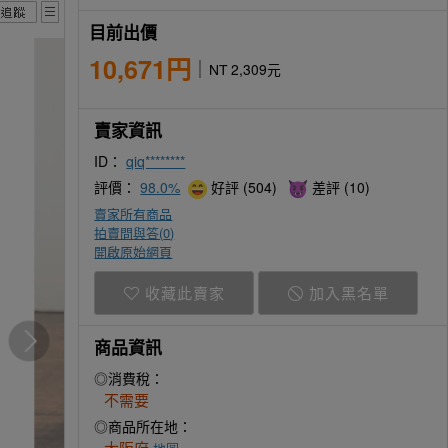
目前出價
10,671円
NT 2,309元
賣家資訊
ID：
qiq********
評價：
98.0%
好評 (504)
差評 (10)
賣家所有商品
拍賣問與答(
0
)
開啟原始網頁
收藏此賣家
加入黑名單
商品資訊
◎消費稅：
不需要
◎商品所在地：
大阪府