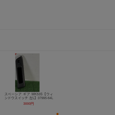
スペーシア ギア MK53S【ウィ
ンドウスイッチ 左L】37995-64L
00 助手席 H31 スズキ (5.2万km)
3000円