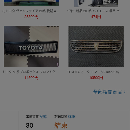
(I)トヨタ ヴェルファイア 20系 後期 ANH20/ANH25/GGH20/GGH25 フロントバンパー/フォグ付 純正 52119-58400 シロ/070※個人宅不可(2019）
1円～ 新品 200系 ハイエース 標準 パイプ グリル ガード マット ブラック スキッド プレート 付き U字型 ブッシュ バー バンパー ガード
25300円
474円
トヨタ 50系プロボックス フロントグリル エンブレム レトロ メッシュグリル マットブラック
TOYOTA マークⅡ マーク2 mark2 純正 後期 35thアニバーサリー仕様 フロントグリル ラジエーターグリル 53101-22560 JZX110 GX110 JZX115
14500円
10500円
全部相關商品
記錄
詳細
出價次數
剩餘時間
30
結束