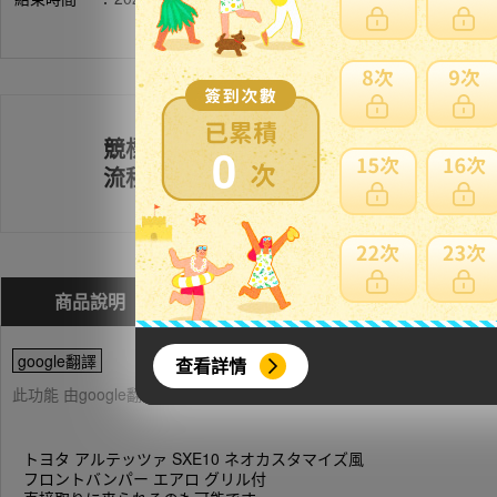
競標
0
註冊會員
流程
商品說明
問與答(
1
)
費用試算
google翻譯
查看詳情
此功能 由google翻譯提供參考，樂淘不保證翻譯內容之正確性，詳
トヨタ アルテッツァ SXE10 ネオカスタマイズ風
フロントバンパー エアロ グリル付