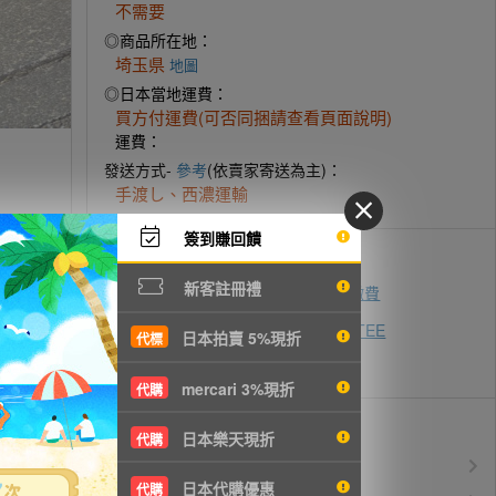
不需要
◎商品所在地：
埼玉県
地圖
◎日本當地運費：
買方付運費(可否同捆請查看頁面說明)
運費：
發送方式-
參考
(依賣家寄送為主)：
手渡し、西濃運輸
簽到賺回饋
付款方式
新客註冊禮
ATM轉帳
超商代碼繳費
即時付款
zingala銀角零卡
AFTEE
先買後付
日本拍賣 5%現折
代標
信用卡付款
mercari 3%現折
代購
優惠活動
日本樂天現折
代購
所有訂單服務費$0
免服務費
日本代購優惠
代購