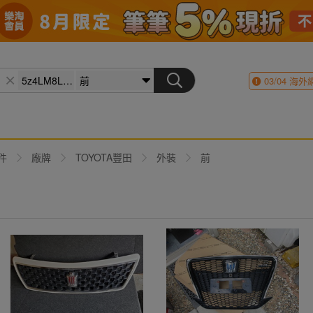
03/04
海外
件
廠牌
TOYOTA豐田
外裝
前