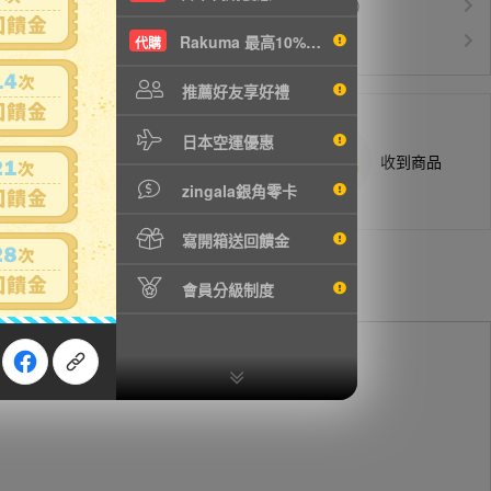
運費$150/KG起(以克計價)
空運優惠
白金會員升等優惠
VIP會員
Rakuma 最高10%現折
代購
推薦好友享好禮
日本空運優惠
商品抵台通知出貨
收到商品
zingala銀角零卡
寫開箱送回饋金
會員分級制度