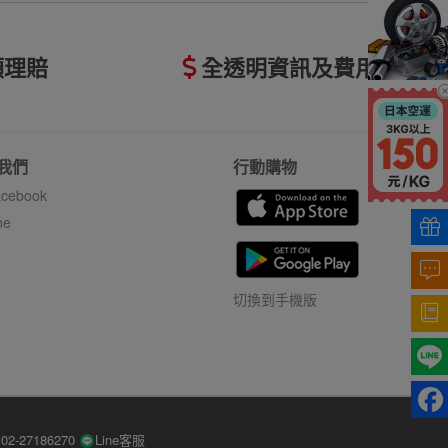
額理賠
全透明資訊及費用
我們
行動購物
cebook
ne
切換到手機版
-27186270
Line客服