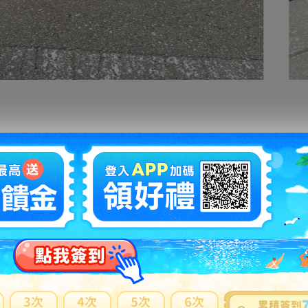
拍賣編號
：
e1229355614
商品新舊
：
有傷損和汙損(在描述中說明)(
說明
)
自動延長
：
有
認証限制
：
否
提前結束
：
有