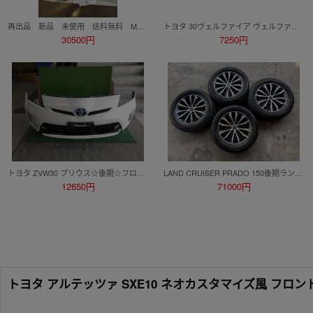
再出品 新品 未使用 送料無料 MODELLSTA 90 ヴォクシー モデリスタ シグネチャーイルミグリル グリル ZWR90W/ZWR95W/MZRA90W/MZRA95W
トヨタ 30ヴェルファイア ヴェルファイア 30系 後期 ボンネット メッキガーニッシュ ボンネット カラー 070 AYH30W GGH30W/35W AGH30W/35W
30500円
7250円
トヨタ ZVW30 プリウス☆後期☆フロントバンパー☆フォグ・ソナー付☆52119-47350-A1☆070 パール☆Y3587☆004
LAND CRUISER PRADO 150後期ランドクルーザープラド純正ホイールセット19インチ中古
12650円
71000円
トヨタ アルテッツァ SXE10 ネオカスタマイズ風 フロ