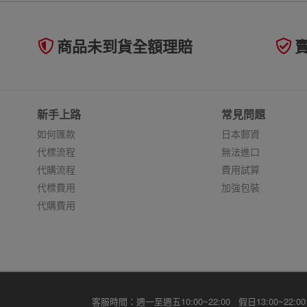
商品未到貨全額理賠
新手上路
常見問題
如何匯款
日本郵資
代標流程
無法進口
代購流程
費用試算
代標費用
加強包裝
代購費用
客服時間：週一至週五10:00~22:00 假日13:00~22:00