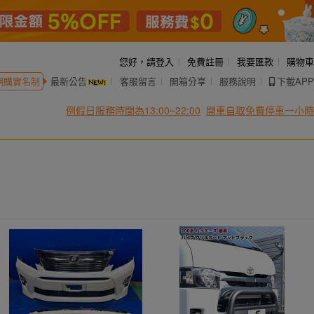
您好，
請登入
免費註冊
我要匯款
購物車
網購實名制
最新公告
客服留言
開箱分享
服務說明
下載APP
例假日服務時間為13:00~22:00
開車自取免費停車一小時