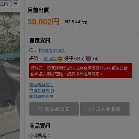
目前出價
39,002円
NT 8,440元
賣家資訊
ID：
kintarou1001
評價：
97.6%
好評 (245)
(6)
請注意：賣家評價低於50或綜合評價低於98%都無法提
供商品未到貨理賠，請選擇有信用賣家。
賣家所有商品
拍賣問與答(
1
)
開啟原始網頁
收藏此賣家
加入黑名單
商品資訊
◎消費稅：