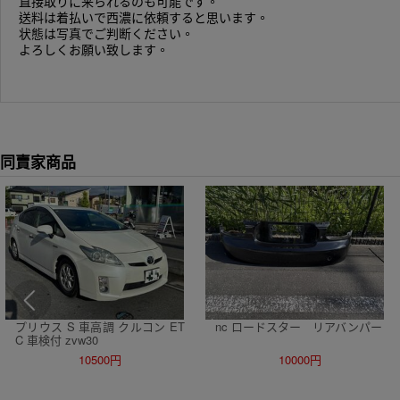
直接取りに来られるのも可能です。
送料は着払いで西濃に依頼すると思います。
状態は写真でご判断ください。
よろしくお願い致します。
同賣家商品
プリウス S 車高調 クルコン ET
nc ロードスター リアバンパー
C 車検付 zvw30
10500円
10000円