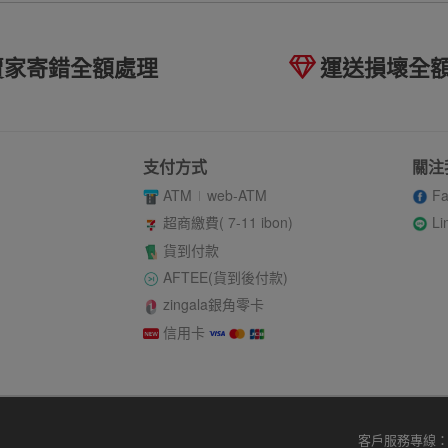
賣家寄錯全額處理
運送損壞全
支付方式
關注
ATM
web-ATM
Fa
Li
超商繳費( 7-11 ibon)
貨到付款
AFTEE(貨到後付款)
zingala銀角零卡
信用卡
客戶服務專線：02