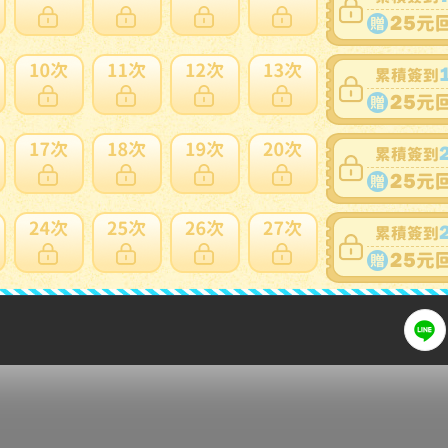
可否退貨
：
否
出價競標
得標填寫委託單
問題商品反映流程
細問題說明請使用商品問與答