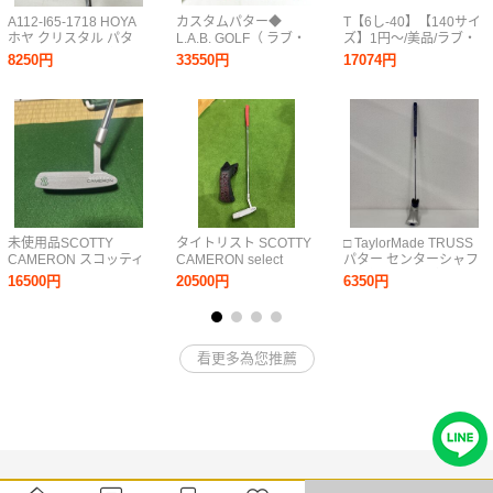
A112-I65-1718 HOYA
カスタムパター◆
T【6し-40】【140サイ
ホヤ クリスタル パタ
L.A.B. GOLF（ ラブ・
ズ】1円～/美品/ラブ・
ー ゴルフクラブ メン
ゴルフ ） OZ.1i HS グ
ゴルフ/OZ.1 スタビリテ
8250円
33550円
17074円
ズ 右利き 全長(約)87cm
リーン◆ 34インチ◆ ネ
ィツアー2 ファイヤ プ
IJ
オマレット◆
レス・ピストル 2度 パ
STABILITY TOUR◆
ター
Press Pistol 2°
未使用品SCOTTY
タイトリスト SCOTTY
□ TaylorMade TRUSS
CAMERON スコッティ
CAMERON select
パター センターシャフ
キャメロン パター
NEWPORT 33インチ
ト ゴルフクラブ
16500円
20500円
6350円
Lucky Clover SELECT
パター PT
ニューポート2 ラッキ
ークローバー33イン
チ ヘッドカバー付き
看更多為您推薦