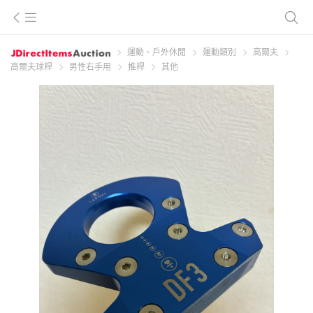
運動、戶外休閒
運動類別
高爾夫
高爾夫球桿
男性右手用
推桿
其他