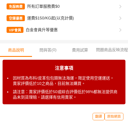
所有訂單服務費$0
免服務費
運費$150/KG起(以克計價)
空運優惠
白金會員升等優惠
VIP會員
0
)
問題商品反映流程
商品說明
問與答(
費用試算
注意事項
因材質為布料/皮革包包類無法海運，限定使用空運運送。
賣家評價低於10之商品，目前無法購買。
請注意：賣家評價低於50或綜合評價低於98%都無法提供商
品未到貨理賠，請選擇有信用賣家。
翻譯
原始網頁