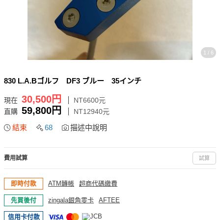
1 / 6
830 L.A.Bゴルフ DF3 ブルー 35インチ
30,500円
現在
NT6600元
59,800円
直購
NT12940元
結束
68
描述中說明
費用試算
試算
即時付款
ATM轉帳
超商代碼繳費
先買後付
zingala銀角零卡
AFTEE
信用卡付款