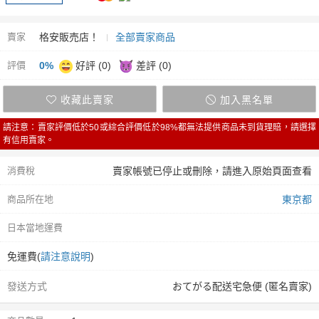
賣家
格安販売店！
全部賣家商品
評價
0%
好評 (0)
差評 (0)
收藏此賣家
加入黑名單
請注意：賣家評價低於50或綜合評價低於98%都無法提供商品未到貨理賠，請選擇
有信用賣家。
消費稅
賣家帳號已停止或刪除，請進入原始頁面查看
商品所在地
東京都
日本當地運費
免運費(
請注意說明
)
發送方式
おてがる配送宅急便 (匿名賣家)