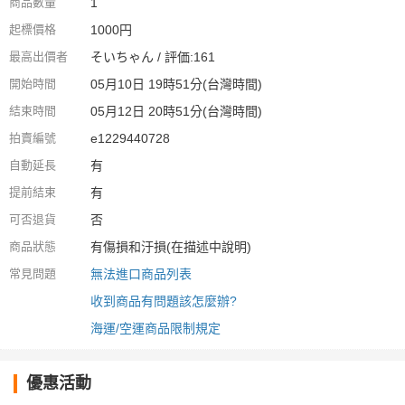
商品數量
1
起標價格
1000円
最高出價者
そいちゃん / 評価:161
開始時間
05月10日 19時51分(台灣時間)
結束時間
05月12日 20時51分(台灣時間)
拍賣編號
e1229440728
自動延長
有
提前結束
有
可否退貨
否
商品狀態
有傷損和汙損(在描述中說明)
常見問題
無法進口商品列表
收到商品有問題該怎麼辦?
海運/空運商品限制規定
優惠活動