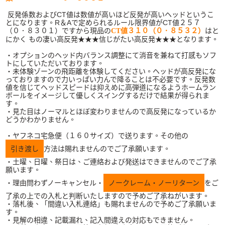
反発係数およびCT値は数値が高いほど反発が高いヘッドというこ
とになります。R＆Aで定められるルール限界値がCT値２５７
（０．８３０１）ですから現品の
はと
CT値３１０（０．８５３２）
にかく もの凄い高反発★★★信じがたい高反発★★★となります。
・オプションのヘッド内バランス調整にて消音を兼ねて打感もソフ
トにしていただいております。
・未体験ゾーンの飛距離を体験してください。ヘッドが高反発にな
っておりますので力いっぱい力んで降ることは不必要です。反発数
値を信じてヘッドスピードは抑えめに高弾道になるようホームラン
ボールをイメージして優しくスイングするだけで結果が得られま
す。
・見た目はノーマルとほぼ変わりませんので高反発になっているか
どうかわかりません。
・ヤフネコ宅急便（１６０サイズ）で送ります。その他の
引き渡し
方法は賜れませんのでご了承願います。
・土曜、日曜、祭日は、ご連絡および発送はできませんのでご了承
願います。
・理由問わずノーキャンセル・
ノークレーム・ノーリターン
をご
了承の上での入札と判断いたしますので予めご了承ねがいます。
・落札後、「間違い入札連絡」も賜れませんので予めご了承願いま
す。
・見解の相違、記載漏れ、記入間違えの対応もできません。