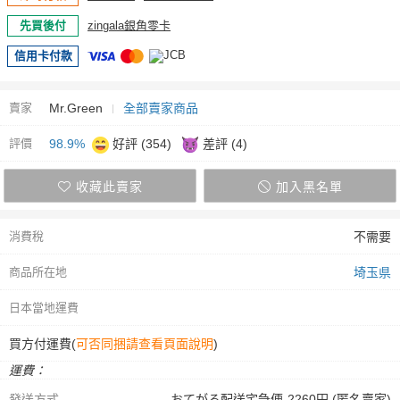
先買後付
zingala銀角零卡
信用卡付款
賣家
Mr.Green
全部賣家商品
評價
98.9%
好評 (354)
差評 (4)
收藏此賣家
加入黑名單
消費稅
不需要
商品所在地
埼玉県
日本當地運費
買方付運費(
可否同捆請查看頁面說明
)
運費：
發送方式
おてがる配送宅急便-2260円 (匿名賣家)