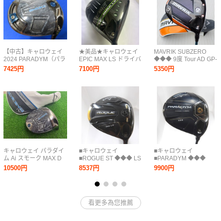
【中古】キャロウェイ
★美品★キャロウェイ
MAVRIK SUBZERO
2024 PARADYM（パラ
EPIC MAX LS ドライバ
◆◆◆ 9度 Tour AD GP-
ダイム）Ai SMOKE
ー 10.5°スピーダーエボ
5 (S) ドライバー キャロ
7425円
7100円
5350円
MAX（マックス）ドラ
リューションⅣ569-S
ウェイ ヘッドカバー付
イバー（9.0°）【S】
き （トリプルダイヤモ
TENSEI Pro BLUE 1K
ンド）
50
キャロウェイ パラダイ
■キャロウェイ
■キャロウェイ
ム Ai スモーク MAX D
■ROGUE ST ◆◆◆ LS
■PARADYM ◆◆◆
ドライバー10.5
10.5°
10.5°
10500円
8537円
9900円
USA■1W■S■TENSEI
USA■1W■S■Kai'li
AV WHITE 75(2022)■訳
WHITE 60■中古■1円～
有中古■1円～
看更多為您推薦