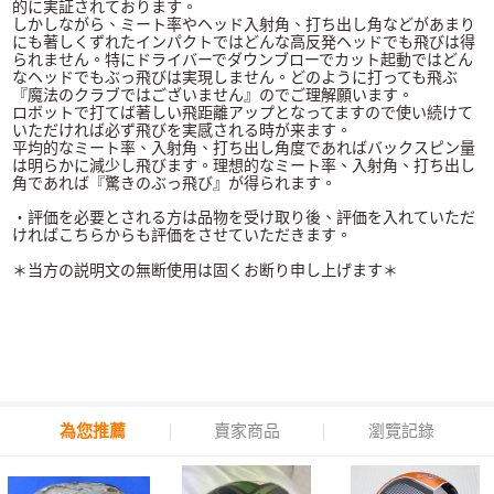
的に実証されております。
しかしながら、ミート率やヘッド入射角、打ち出し角などがあまり
にも著しくずれたインパクトではどんな高反発ヘッドでも飛びは得
られません。特にドライバーでダウンブローでカット起動ではどん
なヘッドでもぶっ飛びは実現しません。どのように打っても飛ぶ
『魔法のクラブではございません』のでご理解願います。
ロボットで打てば著しい飛距離アップとなってますので使い続けて
いただければ必ず飛びを実感される時が来ます。
平均的なミート率、入射角、打ち出し角度であればバックスピン量
は明らかに減少し飛びます。理想的なミート率、入射角、打ち出し
角であれば『驚きのぶっ飛び』が得られます。
・評価を必要とされる方は品物を受け取り後、評価を入れていただ
ければこちらからも評価をさせていただきます。
＊当方の説明文の無断使用は固くお断り申し上げます＊
為您推薦
賣家商品
瀏覽記錄