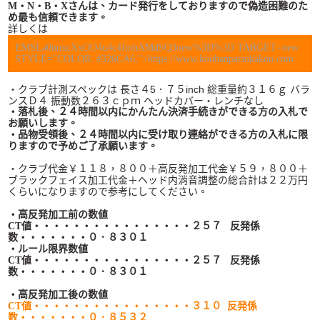
M・N・B・Xさんは、カード発行をしておりますので偽造困難のた
め最も信頼できます。
詳しくは
EMS
La0unxcXxOO4u4c4JmhAMdSQ3oew%3D%3D TARGET=new
STYLE="COLOR: #326CA6;">https://www.kouhanpatsukakou.com
・クラブ計測スペックは 長さ４5．７５inch 総重量約３１６ｇ バラ
ンスＤ４ 振動数２６３ｃｐｍ ヘッドカバー・レンチなし
・落札後、２４時間以内にかんたん決済手続きができる方の入札で
お願いします。
・品物受領後、２４時間以内に受け取り連絡ができる方の入札に限
りますので予めご了承願います。
・クラブ代金￥１１８，８００＋高反発加工代金￥５９，８００＋
ブラックフェイス加工代金＋ヘッド内消音調整の総合計は２２万円
くらいになりますので参考にしてください。
・高反発加工前の数値
CT値・・・・・・・・・・・・・・・・２５７ 反発係
数・・・・・・・０．８３０１
・ルール限界数値
CT値・・・・・・・・・・・・・・・・２５７ 反発係
数・・・・・・・０．８３０１
・高反発加工後の数値
CT値・・・・・・・・・・・・・・・・３１０ 反発係
数・・・・・・・０．８５３２