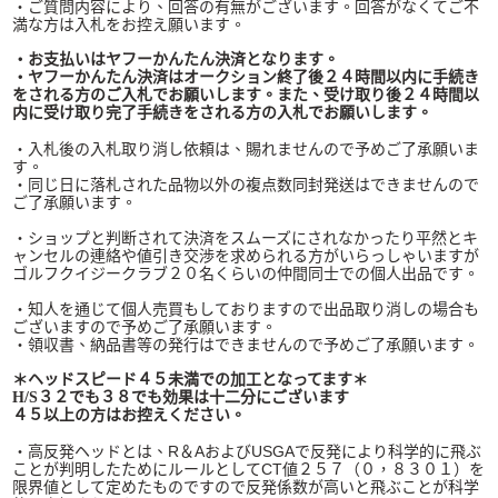
・ご質問内容により、回答の有無がございます。回答がなくてご不
満な方は入札をお控え願います。
・お支払いはヤフーかんたん決済となります。
・ヤフーかんたん決済はオークション終了後２４時間以内に手続き
をされる方のご入札でお願いします。また、受け取り後２４時間以
内に受け取り完了手続きをされる方の入札でお願いします。
・入札後の入札取り消し依頼は、賜れませんので予めご了承願いま
す。
・同じ日に落札された品物以外の複点数同封発送はできませんので
ご了承願います。
・ショップと判断されて決済をスムーズにされなかったり平然とキ
ャンセルの連絡や値引き交渉を求められる方がいらっしゃいますが
ゴルフクイジークラブ２０名くらいの仲間同士での個人出品です。
・知人を通じて個人売買もしておりますので出品取り消しの場合も
ございますので予めご了承願います。
・領収書、納品書等の発行はできませんので予めご了承願います。
＊ヘッドスピード４５未満での加工となってます＊
H/S３２でも３８でも効果は十二分にございます
４５以上の方はお控えください。
・高反発ヘッドとは、R＆AおよびUSGAで反発により科学的に飛ぶ
ことが判明したためにルールとしてCT値２５７（０，８３０１）を
限界値として定めたものですので反発係数が高いと飛ぶことが科学