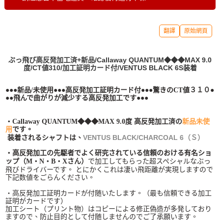
翻譯
原始網頁
ぶっ飛び高反発加工済+新品/Callaway QUANTUM◆◆◆MAX 9.0
度/CT値310/加工証明カード付/VENTUS BLACK 6S装着
●●●新品/未使用●●●高反発加工証明カード付●●●驚きのCT値３１０●
●●飛んで曲がりが減少する高反発加工です●●●
・Callaway QUANTUM◆◆◆MAX 9.0度 高反発加工済の
新品未使
用
です。
装着されるシャフトは、
VENTUS
BLACK/CHARCOAL 6（Ｓ）
・高反発加工の先駆者でよく研究されている信頼のおける有名ショ
で加工してもらった超スペシャルなぶっ
ップ（M・N・B・Xさん）
飛びドライバーです。 とにかくこれは凄い飛距離が実現しますので
下記数値をごらんください。
・高反発加工証明カードが付随いたします。（最も信頼できる加工
証明がカードです）
加工シート（プリント物）はコピーによる修正偽造が多発しており
ますので、防止目的として付随しませんのでご了承願います。