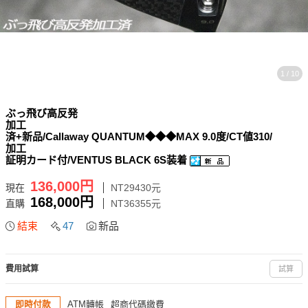
1 / 10
ぶっ飛び高反発
加工
済+新品/Callaway QUANTUM◆◆◆MAX 9.0度/CT値310/
加工
証明カード付/VENTUS BLACK 6S装着
136,000円
現在
NT29430元
168,000円
直購
NT36355元
結束
47
新品
費用試算
試算
即時付款
ATM轉帳
超商代碼繳費