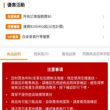
優惠活動
所有訂單服務費$0
免服務費
運費$150/KG起(以克計價)
空運優惠
白金會員升等優惠
VIP會員
0
)
問題商品反映流程
商品說明
問與答(
費用試算
注意事項
因材質為布料/皮革包包類無法海運，限定使用空運運送。
頁面並非販售商品，請確認先透過商品問與答確認，避免得標
後無法交易產生高額取消費用，按下確認即可下標。
賣家不提供退貨賠償等責任
商品有可能只能自取，自取費用相當高，請查看頁面確認
請注意日本當地運費，確認後再進行下標。