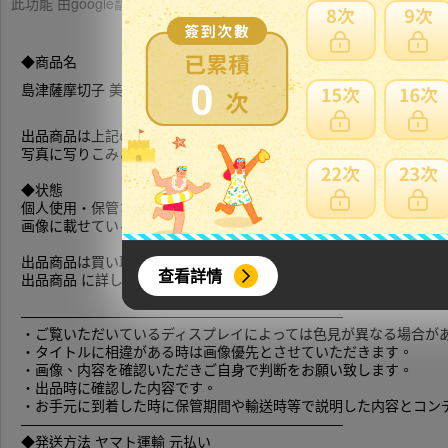
此功能 由google翻譯提供參考，樂淘不保證翻譯內容之正確性，詳
◆商品名
0
島津薩摩切子 美しい紫切子
ガラス
鉢 レトロモダンな輝き 小鉢 
出品商品は上記の品のみの出品 です。
写真に写りこみございます本体以外の商材は出品商品には含まれま
◆状態
個人使用・保管されていた中古品です。
画像に載せている物が全てになります。
出品商品は買い取り品です。使用期間、保管状況などわかりません
查看詳情
出品商品 に詳しくないため専門的な質問をされてもお答えできない
―――――――――――――――――――――――
・ご覧いただいているディスプレイによっては色見が異なる場合が
・タイトルに相違がある時は画像優先とさせていただきます。
・画像、内容を確認いただきご自身で判断をお願い致します。
・出品時に確認した内容です。
・お手元に到着した時に保管期間や輸送時等で説明した内容とコン
―――――――――――――――――――――――
◆発送方法 ヤマト運輸 元払い