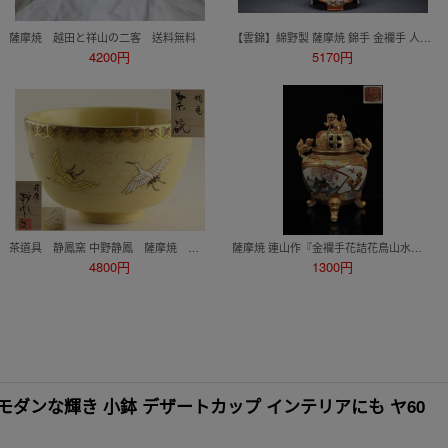
薩摩焼 越田と祥山の二客 送料無料
【雲錦】綿野製 薩摩焼 錦手 金襴手 人物図 羅漢 置物 香炉 飾壺 骨董品 古美術品 美品7L6-406S4
4200円
5170円
茶道具 静鳳窯 中野静鳳 薩摩焼 鶴亀 茶碗 共箱 G2913
薩摩焼 連山作『金襴手花詰花鳥山水扇図 獅子耳付大香炉』全長：約34㎝ 箱無し 陶磁器 31260703-1
4800円
1300円
トロモダンな輝き 小鉢 デザートカップ インテリアにも ヤ60