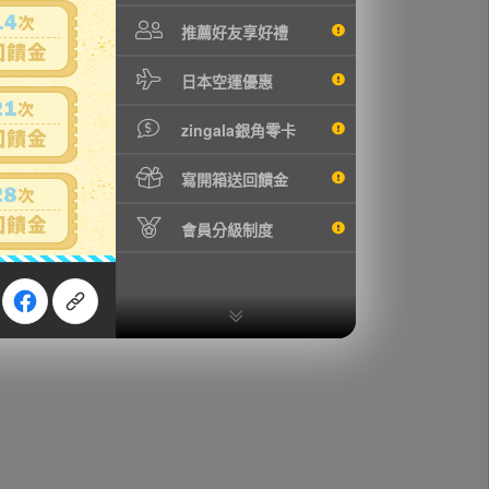
推薦好友享好禮
日本空運優惠
zingala銀角零卡
寫開箱送回饋金
會員分級制度