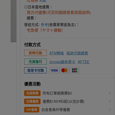
地圖
◎日本當地運費：
買方付運費(可否同捆請查看頁面說明)
運費：
發送方式-
參考
(依賣家寄送為主)：
宅急便（ヤマト運輸）
付款方式
ATM轉帳
超商代碼繳費
即時付款
zingala銀角零卡
AFTEE
先買後付
信用卡付款
優惠活動
所有訂單服務費$0
免服務費
運費$150/KG起(以克計價)
空運優惠
白金會員升等優惠
VIP會員