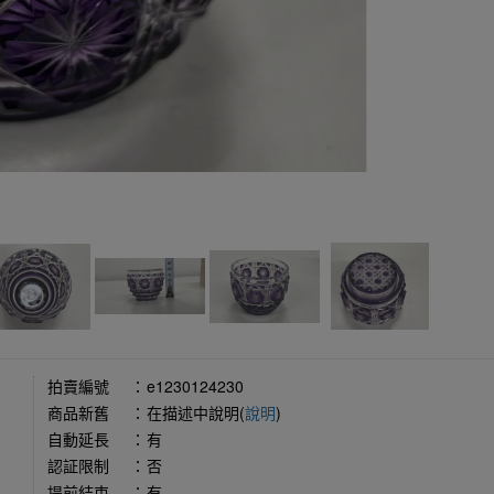
拍賣編號
：
e1230124230
商品新舊
：
在描述中說明(
說明
)
自動延長
：
有
認証限制
：
否
提前結束
：
有