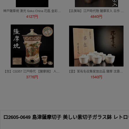
神戸薩摩焼 湊光 Soko China 花瓶 金彩色絵 牡丹雉絵図 台付 手描 花入 花生 飾壷
【古美味】江戸時代物 薩摩茶入 古作 茶道具 保証品 Jv1O
4127円
4840円
【吉】CS357 江戸時代 【薩摩焼】 人物紋 風炉 高37㎝ 幅22.5㎝／箱付 美品Ng！
【雲】某有名収集家放出品 薩摩 沈壽官 色絵 金彩 三足 蓋物 6客 共箱 古美術品(懐石料理道具 茶器)BY8118 OTkjh
3776円
1540円
ロ2605-0649 島津薩摩切子 美しい紫切子ガラス鉢 レ