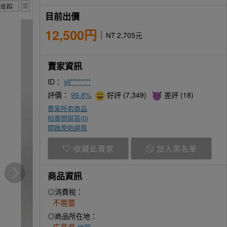
目前出價
12,500円
NT 2,705元
賣家資訊
ID：
yli********
評價：
99.8%
好評 (7,349)
差評 (18)
賣家所有商品
拍賣問與答(
0
)
開啟原始網頁
收藏此賣家
加入黑名單
商品資訊
◎消費稅：
不需要
◎商品所在地：
広島県