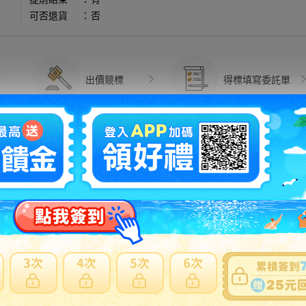
可否退貨
：
否
出價競標
得標填寫委託單
問題商品反映流程