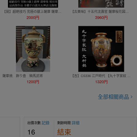
【晃】超絶技巧 究極の献上薩摩 薩摩焼 金襴手色絵金彩 白龍天女神話文皿 飾皿 径24.3cm 細密画の極み 美術品 FI014
【古美味】十五代沈壽官 薩摩桜花図茶碗 茶道具 保証品 aV3U
2000円
3960円
薩摩焼 飾り壺 騎馬武将
【吉】CS336 江戸時代 【丸十字家紋 大村銘】 薩摩焼 金彩菩薩達磨文 大花瓶 高31㎝／箱付 美品T！
1200円
1320円
全部相關商品
記錄
詳細
出價次數
剩餘時間
16
結束