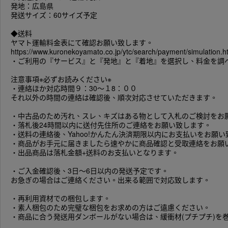
発地：広島県
発送サイズ：60サイズ予定
◆送料
ヤマト運輸料金表にて確認お願い致します。
https://www.kuronekoyamato.co.jp/ytc/search/payment/simulation.
・ご利用の『サービス』と『発地』と『着地』を選択し、料金を調
注意事項※必ずお読みください※
・連絡ほか対応時間９：30～１8：００
それ以外の時間の連絡は確認後、順次対応させていただきます。
・中古品のため汚れ、スレ、キズはある物として入札のご検討をお
・落札後24時間以内に送付先住所のご連絡をお願い致します。
・送料の連絡後、Yahoo!かんたん決済期限以内にお支払いをお願
・商品がお手元に届きましたら速やかに商品確認と受取連絡をお願
・出品商品は落札金額+送料のお支払いとなります。
・ご入金確認後、3日～6日以内の発送予定です。
お急ぎの場合はご連絡ください。出来る範囲で対応致します。
・再利用資材での梱包します。
・素人梱包のため完璧な梱包をお求めの方はご遠慮ください。
・商品に合う発送用ダンボールがない場合は、緩衝材(プチプチ)を