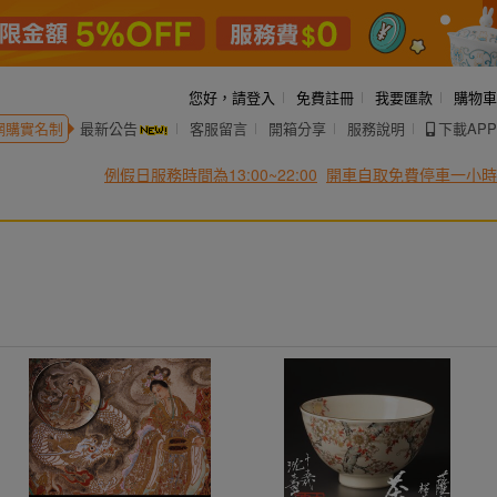
您好，
請登入
免費註冊
我要匯款
購物車
網購實名制
最新公告
客服留言
開箱分享
服務說明
下載APP
例假日服務時間為13:00~22:00
開車自取免費停車一小時