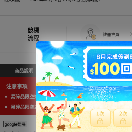
競標
註冊會員
流程
商品說明
問與答(
0
)
費用試算
注意事項
易碎品限空運，非易碎品可使用海運。
易碎品限空運，非易碎品可使用海運。
google翻譯