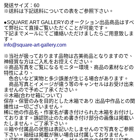
発送サイズ：60
※送料は下記送料についての表をご参照下さい。
●SQUARE ART GALLERYのオークション出品商品はすべ
て弊社にて直接ご覧いただくことが可能です。
下記までメールにてご連絡いただけましたらご用意致しま
す。
info@square-art-gallery.com
※当社が扱っております品物は古美術品となりますので、
神経質な方はご入札をお控えください。
※商品写真をご覧になるモニター環境、商品の素材などの
特性により、
色合いなど実物と多少誤差が生じる場合があります。
商品写真とイメージが違う等のキャンセルはお受け出来
ませんので予めご了承ください。
※木箱(合わせ箱について)
保存・保管のみを目的とした木箱であり 出品中作品との関
連性は一切ございません。
稀に他の作品名・作家名が書き付けられた木箱をお付けし
ております。誤認防止のため書き付け部分の画像は掲載い
たしません。ご了承下さい。
※箱や付属品の状態は表記いたしませんので写真をご参照
下さい。箱紐は掲載が無い場合は付属しておりません。