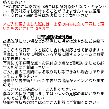
絡ください。
7日以内にご連絡の無い場合は保証対象外となり、キャンセ
ル・返品対応はお受けすることができません。なお鑑定
料、交通費、諸経費等はお客様にてご負担下さい。
※ご入札頂きました際には、上記の内容に全て同意して頂
いたものとさせて頂きます。
商品の状態に関して
商品説明にない傷などが発覚した場合は速やかにご連絡下
さい。
こちらの写真データと照らし合わせ対応させて頂きます。
写真にて明らかに判別できる箇所に関するクレームはお受
けできません。
写真にて不鮮明な点、お気付きの点など御座いましたら必
ず入札前にご質問下さい。
ご入札後のご質問による取り消し等できない場合もありま
す事ご了承下さい。
骨董品や古美術といった中古品の出品がメインとなります
ので、
しっかりとご確認の上、ご入札ください。
傷などの状態に関しましては、個々の見解の違いがありま
すのでご了承ください。
疑問をお持ちの場合は必ずご入札前にご質問ください。