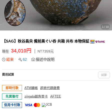
1 / 10
【SAG】秋谷昌央 備前黒ぐい呑 共箱 共布 本物保証
34,010円
現在
NT7359元
結束
62
描述中說明
費用試算
試算
即時付款
ATM轉帳
超商代碼繳費
先買後付
zingala銀角零卡
AFTEE
信用卡付款