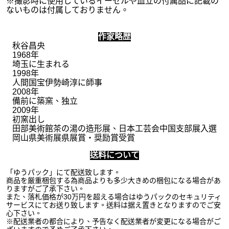
※撮影時に使用しているイーゼルや皿立の付属品に記載の
ないものは付属しておりません。
作家略歴
秋谷昌央
1968年
埼玉に生まれる
1998年
人間国宝伊勢崎淳に師事
2008年
備前に築窯、独立
2009年
初窯出し
田部美術館茶の湯の造形展、日本工芸会中国支部展入選
岡山県美術展県展賞・奨励賞受賞
送料について
「ゆうパック」にて配送致します。
商品を厳重梱包する為商品よりも多少大きめの梱包になる場合があ
りますがご了承下さい。
また、落札価格が30万円を超える場合はゆうパックのセキュリティ
サービスにてお送り致します。送料は据え置きとなりますのでご安
心下さい。
※配送業者の都合により、予告なく配送業者が変更になる場合がご