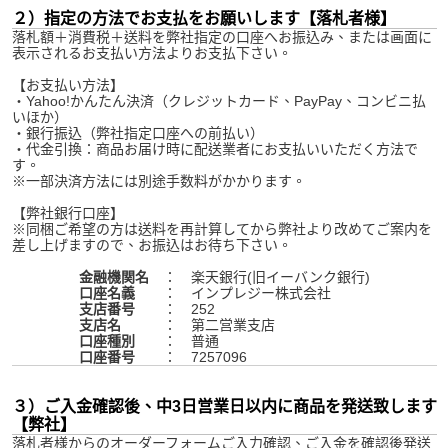
２）指定の方法でお支払をお願いします【落札者様】
落札額＋消費税＋送料を弊社指定の口座へお振込み、または画面に
表示されるお支払い方法よりお支払下さい。
【お支払い方法】
・Yahoo!かんたん決済（クレジットカード、PayPay、コンビニ払
いほか）
・銀行振込（弊社指定口座への前払い）
・代金引換：商品お届け時に配送業者にお支払いいただく方法で
す。
※一部決済方法には別途手数料がかかります。
【弊社銀行口座】
※同梱ご希望の方は送料を再計算してから弊社より改めてご案内を
差し上げますので、お振込はお待ち下さい。
金融機関名
： 楽天銀行(旧イーバンク銀行)
口座名義
： インプレジー株式会社
支店番号
： 252
支店名
： 第二営業支店
口座種別
： 普通
口座番号
： 7257096
３）ご入金確認後、中3日営業日以内に商品を発送致します
【弊社】
落札者様からのオーダーフォームご入力確認、ご入金を確認後発送