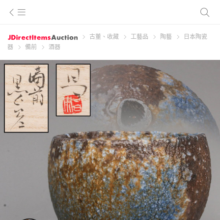
古董、收藏
工藝品
陶藝
日本陶瓷
器
備前
酒器