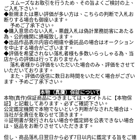
スムーズなお取引を行うため、その旨よくご検討の上、
ご入札下さい。
◆新規または悪い評価が多い方は、こちらの判断で入札お
断りする場合も御座います。
予めご了承下さい。
◆購入意思のない入札・悪戯入札は偽計業務妨害にあたる
為、公的機関に通報致します。
◆出品作品表示内容の相違や委託品の場合はオークション
を中止する場合がございます。
◆評価を希望されない落札者様も多数いらっしゃる為、当
店からの評価は行っておりません。
落札者様から評価をいただいた場合のみ、評価をさせて
いただいております。
また、評価の返信に数日お時間をいただく場合がござい
ます、予めご了承下さい。
本物（真贋）保証について
本物(真作)保証商品につきましては、タイトルに【本物保
証】と記載してあります、必ずご確認下さい。
公定鑑定機関で本物でないという判断がなされた場合は、
当社が全責任を取らせて頂きます。
※証明書が発行されない場合や鑑定師を公表できない場合
は、返品をお断りさせていただきます。
但し、商品落札日翌日から必ず7日以内に鑑定する旨をご連