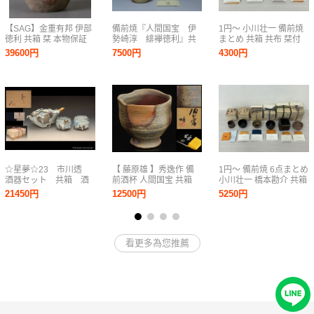
【SAG】金重有邦 伊部
備前焼『人間国宝 伊
1円～ 小川壮一 備前焼
徳利 共箱 栞 本物保証
勢崎淳 緋襷徳利』共
まとめ 共箱 共布 栞付
箱 本物保証品 検/酒
き ぐいみ 酒盃 酒器 酒
39600円
7500円
4300円
器ぐい呑徳利
杯 備前酒呑 陶器 陶芸
焼物 木箱 工芸品 骨董
☆星夢☆23 市川透
【 藤原雄 】秀逸作 備
1円～ 備前焼 6点まとめ
酒器セット 共箱 酒
前酒杯 人間国宝 共箱
小川壮一 橋本勘介 共箱
器 （師：隠崎隆一）
保証
共布 栞付き ぐい呑み
21450円
12500円
5250円
①
酒盃 酒杯 酒器 花入 花
器 陶器 陶芸 工芸品 骨
董 木箱
看更多為您推薦