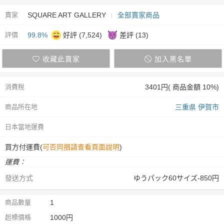
賣家
SQUARE ART GALLERY
全部賣家商品
評價
99.8%
好評 (7,524)
差評 (13)
收藏此賣家
加入黑名單
消費稅
3401円( 商品金額 10%)
商品所在地
三重県 伊賀市
日本當地運費
買方付運費(
可否同捆請查看頁面說明
)
運費：
發送方式
ゆうパック60サイズ-850円
商品數量
1
起標價格
1000円