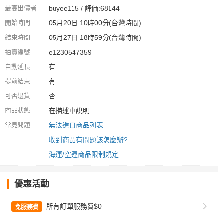
最高出價者
buyee115 / 評価:68144
開始時間
05月20日 10時00分(台灣時間)
結束時間
05月27日 18時59分(台灣時間)
拍賣編號
e1230547359
自動延長
有
提前結束
有
可否退貨
否
商品狀態
在描述中說明
常見問題
無法進口商品列表
收到商品有問題該怎麼辦?
海運/空運商品限制規定
優惠活動
所有訂單服務費$0
免服務費