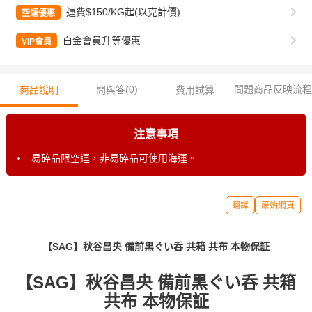
運費$150/KG起(以克計價)
空運優惠
白金會員升等優惠
VIP會員
0
)
問題商品反映流程
商品說明
問與答(
費用試算
注意事項
易碎品限空運，非易碎品可使用海運。
翻譯
原始網頁
【SAG】秋谷昌央 備前黒ぐい呑 共箱 共布 本物保証
【SAG】秋谷昌央 備前黒ぐい呑 共箱
共布 本物保証