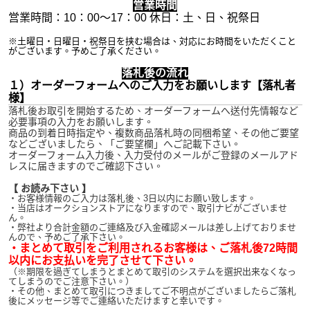
営業時間
営業時間：10：00～17：00 休日：土、日、祝祭日
※土曜日・日曜日・祝祭日を挟む場合は、対応にお時間をいただくこと
がございます。予めご了承ください。
落札後の流れ
１）オーダーフォームへのご入力をお願いします【落札者
様】
落札後お取引を開始するため、オーダーフォームへ送付先情報など
必要事項の入力をお願いします。
商品の到着日時指定や、複数商品落札時の同梱希望、その他ご要望
などございましたら、「ご要望欄」へご記載下さい。
オーダーフォーム入力後、入力受付のメールがご登録のメールアド
レスに届きますのでご確認下さい。
【 お読み下さい 】
・お客様情報のご入力は落札後、3日以内にお願い致します。
・当店はオークションストアになりますので、取引ナビがございませ
ん。
・弊社より合計金額のご連絡及び入金確認メールは差し上げておりませ
んので、予めご了承下さい。
・まとめて取引をご利用されるお客様は、ご落札後72時間
以内にお支払いを完了させて下さい。
（※期限を過ぎてしまうとまとめて取引のシステムを選択出来なくなっ
てしまうのでご注意下さい。）
・その他、まとめて取引につきましてご不明点がございましたらご落札
後にメッセージ等でご連絡いただけますと幸いです。