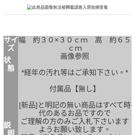
サイ
幅 約３０×３０ｃｍ 高 約６５
ズ
ｃｍ
画像参照
状
態
*経年の汚れ等はご承知下さい。*
付属品【無し】
[新品]と明記の無い商品はすべて時
代のあるお品ですので
ご理解の方のみご入札下さいます
説
ようお願い致します。
明