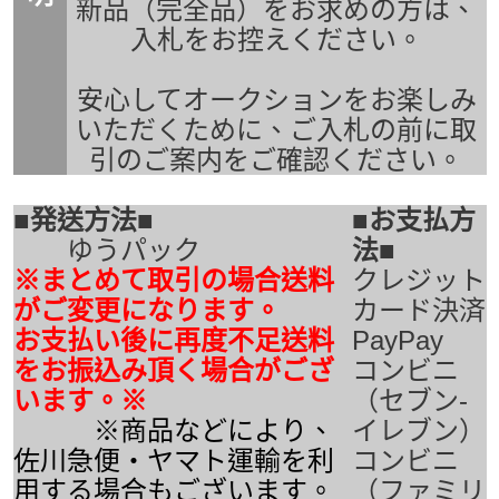
新品（完全品）をお求めの方は、
入札をお控えください。
安心してオークションをお楽しみ
いただくために、ご入札の前に取
引のご案内をご確認ください。
■発送方法■
■お支払方
ゆうパック
法■
※まとめて取引の場合送料
クレジット
がご変更になります。
カード決済
お支払い後に再度不足送料
PayPay
をお振込み頂く場合がござ
コンビニ
います。※
（セブン-
※商品などにより、
イレブン）
佐川急便・ヤマト運輸を利
コンビニ
用する場合もございます。
（ファミリ