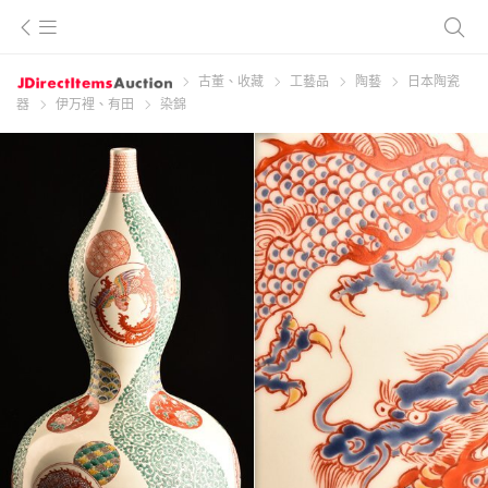
古董、收藏
工藝品
陶藝
日本陶瓷
器
伊万裡、有田
染錦