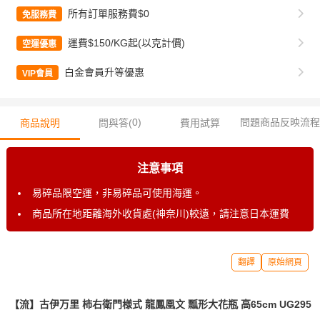
所有訂單服務費$0
免服務費
運費$150/KG起(以克計價)
空運優惠
白金會員升等優惠
VIP會員
0
)
問題商品反映流程
商品說明
問與答(
費用試算
注意事項
易碎品限空運，非易碎品可使用海運。
商品所在地距離海外收貨處(神奈川)較遠，請注意日本運費
翻譯
原始網頁
【流】古伊万里 柿右衛門様式 龍鳳凰文 瓢形大花瓶 高65cm UG295