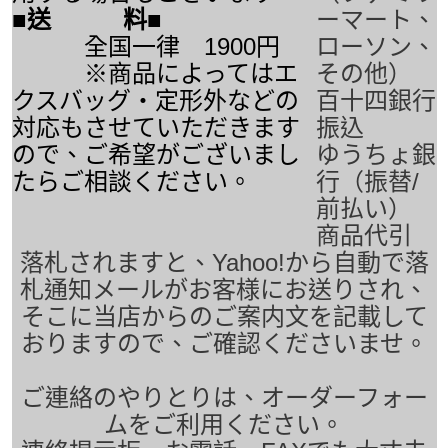
■送 料■
ーマート、
全国一律 1900円
ローソン、
※商品によってはエ
その他）
クスバッグ・定形外などの
百十四銀行
対応もさせていただきます
振込
ので、ご希望がございまし
ゆうちょ銀
たらご相談ください。
行（振替/
前払い）
商品代引
落札されますと、Yahoo!から自動で落
札通知メールがお客様にお送りされ、
そこに当店からのご案内文を記載して
おりますので、ご確認くださいませ。
ご連絡のやりとりは、オーダーフォー
ムをご利用ください。