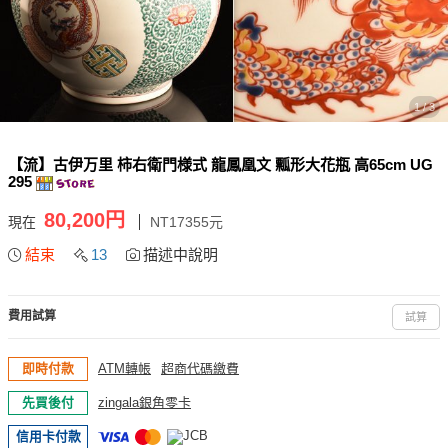
1 / 3
【流】古伊万里 柿右衛門様式 龍鳳凰文 瓢形大花瓶 高65cm UG
295
80,200円
現在
NT17355元
結束
13
描述中說明
費用試算
試算
即時付款
ATM轉帳
超商代碼繳費
先買後付
zingala銀角零卡
信用卡付款