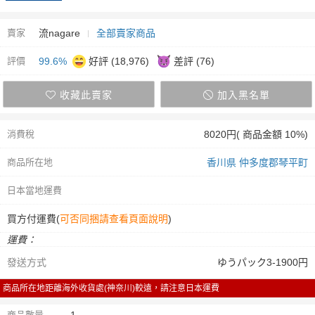
賣家
流nagare
全部賣家商品
評價
99.6%
好評 (18,976)
差評 (76)
收藏此賣家
加入黑名單
消費稅
8020円( 商品金額 10%)
商品所在地
香川県 仲多度郡琴平町
日本當地運費
買方付運費(
可否同捆請查看頁面說明
)
運費：
發送方式
ゆうパック3-1900円
商品所在地距離海外收貨處(神奈川)較遠，請注意日本運費
商品數量
1