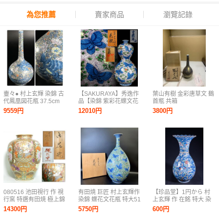
為您推薦
賣家商品
瀏覽記錄
壷々● 村上玄輝 染錦 古
【SAKURAYA】秀逸作
葉山有樹 金彩唐草文 鶴
代鳳凰図花瓶 37.5cm
品【染錦 紫彩花蝶文花
首瓶 共箱
共箱 唐物骨董 [H173]と
瓶/有田焼の人気陶芸作
9559円
12010円
3800円
の
家 村上玄輝】瓢形 花器
花入 飾壷 壺 作家 共箱
骨董品 古美術品 高さ
29cm
080516 池田視行 作 視
有田焼 巨匠 村上玄輝作
【珍品堂】1円から 村
行窯 特選有田焼 極上錦
染錦 蝶花文花瓶 特大51
上玄輝 作 在銘 特大 染
七福神 御花瓶 高さ
㎝ 細密造 美品 資産家
錦 花鳥文 大花瓶 有田
14300円
5750円
600円
43cm 共箱 壺 置物
収蔵品
焼 飾壺 在銘 古美術 時