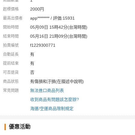
起標價格
2000円
最高出價者
app******** / 評価:15931
開始時間
05月09日 15時42分(台灣時間)
結束時間
05月16日 21時09分(台灣時間)
拍賣編號
f1229300771
自動延長
有
提前結束
有
可否退貨
否
商品狀態
有傷損和汙損(在描述中說明)
常見問題
無法進口商品列表
收到商品有問題該怎麼辦?
海運/空運商品限制規定
優惠活動