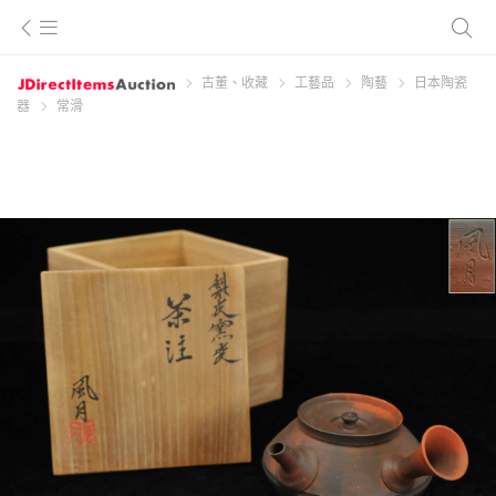
古董、收藏
工藝品
陶藝
日本陶瓷
器
常滑