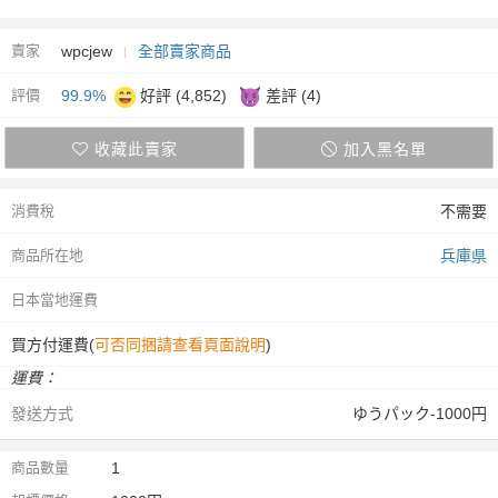
賣家
wpcjew
全部賣家商品
評價
99.9%
好評 (4,852)
差評 (4)
收藏此賣家
加入黑名單
消費稅
不需要
商品所在地
兵庫県
日本當地運費
買方付運費(
可否同捆請查看頁面說明
)
運費：
發送方式
ゆうパック-1000円
商品數量
1