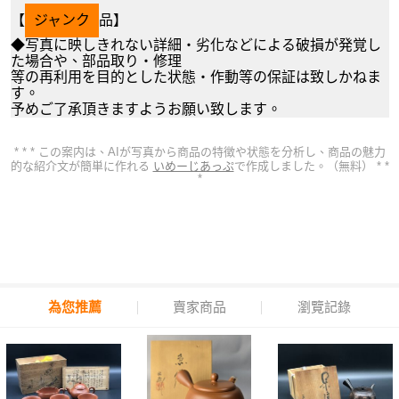
【
ジャンク
品】
◆写真に映しきれない詳細・劣化などによる破損が発覚し
た場合や、部品取り・修理
等の再利用を目的とした状態・作動等の保証は致しかねま
す。
予めご了承頂きますようお願い致します。
* * * この案内は、AIが写真から商品の特徴や状態を分析し、商品の魅力
的な紹介文が簡単に作れる
いめーじあっぷ
で作成しました。（無料） * *
*
為您推薦
賣家商品
瀏覽記錄