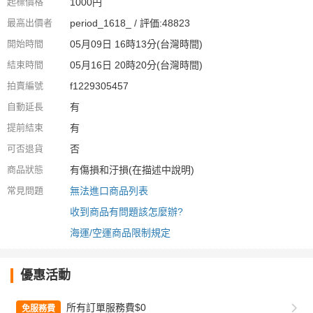
起標價格
1000円
最高出價者
period_1618_ / 評価:48823
開始時間
05月09日 16時13分(台灣時間)
結束時間
05月16日 20時20分(台灣時間)
拍賣編號
f1229305457
自動延長
有
提前結束
有
可否退貨
否
商品狀態
有傷損和汙損(在描述中說明)
常見問題
無法進口商品列表
收到商品有問題該怎麼辦?
海運/空運商品限制規定
優惠活動
所有訂單服務費$0
免服務費