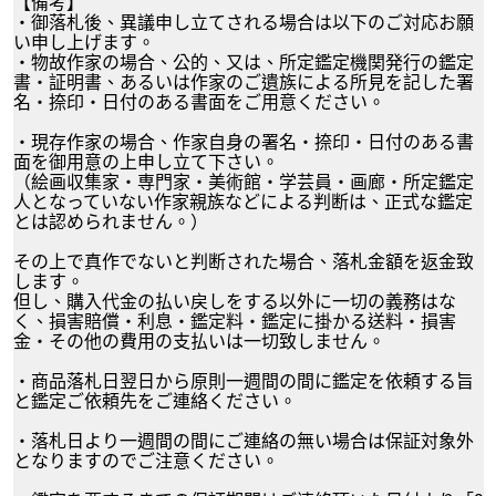
【備考】
・御落札後、異議申し立てされる場合は以下のご対応お願
い申し上げます。
・物故作家の場合、公的、又は、所定鑑定機関発行の鑑定
書・証明書、あるいは作家のご遺族による所見を記した署
名・捺印・日付のある書面をご用意ください。
・現存作家の場合、作家自身の署名・捺印・日付のある書
面を御用意の上申し立て下さい。
（絵画収集家・専門家・美術館・学芸員・画廊・所定鑑定
人となっていない作家親族などによる判断は、正式な鑑定
とは認められません。）
その上で真作でないと判断された場合、落札金額を返金致
します。
但し、購入代金の払い戻しをする以外に一切の義務はな
く、損害賠償・利息・鑑定料・鑑定に掛かる送料・損害
金・その他の費用の支払いは一切致しません。
・商品落札日翌日から原則一週間の間に鑑定を依頼する旨
と鑑定ご依頼先をご連絡ください。
・落札日より一週間の間にご連絡の無い場合は保証対象外
となりますのでご注意ください。