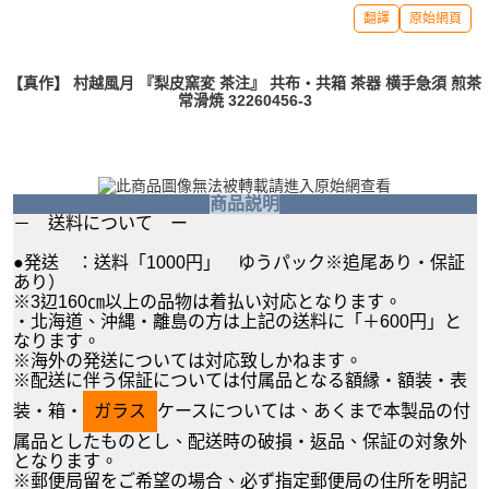
翻譯
原始網頁
【真作】 村越風月 『梨皮窯変 茶注』 共布・共箱 茶器 横手急須 煎茶
常滑焼 32260456-3
商品説明
－ 送料について ー
●発送 ：送料「1000円」 ゆうパック※追尾あり・保証
あり）
※3辺160㎝以上の品物は着払い対応となります。
・北海道、沖縄・離島の方は上記の送料に「＋600円」と
なります。
※海外の発送については対応致しかねます。
※配送に伴う保証については付属品となる額縁・額装・表
装・箱・
ガラス
ケースについては、あくまで本製品の付
属品としたものとし、配送時の破損・返品、保証の対象外
となります。
※郵便局留をご希望の場合、必ず指定郵便局の住所を明記