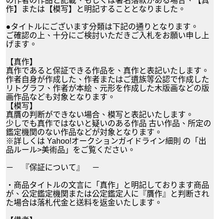
の作者の作品と記載、もしくは署名落款がある場合、【真
作】または【模写】と明記することとなりました。
●タイトルにございます分類は下記の通りとなります。
ご確認の上、十分にご検討いただきご入札をお願い申し上
げます。
【真作】
真作であると保証できる作品を、真作と表記いたします。
作者自身が作成した、作者またはご遺族等公認で作成した
リトグラフ、作者が本絵、元形を作成した木版画などの版
画作品なども対象となります。
【模写】
真贋の判断ができない場合、模写と表記いたします。
少しでも真作ではないと疑いのある作品 古い作品、所定の
鑑定機関のない作品などが対象となります。
※詳しくは Yahoo!オークションガイドライン細則 の「出
品ルール>美術品」をご覧ください。
－ 『保証について』 －
・商品タイトルの文言に「真作」と明記しております商品
が、公定鑑定機関または公定鑑定人に『贋作』と判断され
た場合は落札代金と送料を返金いたします。