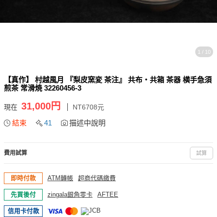
1 / 10
【真作】 村越風月 『梨皮窯変 茶注』 共布・共箱 茶器 横手急須
煎茶 常滑焼 32260456-3
31,000円
現在
NT6708元
結束
41
描述中說明
費用試算
試算
即時付款
ATM轉帳
超商代碼繳費
先買後付
zingala銀角零卡
AFTEE
信用卡付款