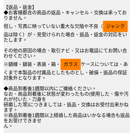
【返品・返金】
◆お客様都合の商品の返品・キャンセル・交換は承ってお
りません。
但し、写真に映っていない重大な欠陥や不良（
ジャンク
品は除く）が、見受けられた場合、返品・返金の対応をい
たします。
その他の原因の場合、取引ナビ、又はお電話にてお問い合
わせください。
※額縁・額装・表装・箱・
ガラス
ケースについては、あ
くまで本製品の付属品としたものとし、破損・返品の保証
対象外となります。
◆商品到着後1週間以内にご連絡ください。
なお、商品到着後に状態が変わったもの(使用した、傷や汚
れが付いた、刀身を
研磨した等)につきましては、返品・交換はお受付出来かね
ます。
※商品到着後1週間以上経過した商品はいかなる場合も返品
をお受けできませ
ん。