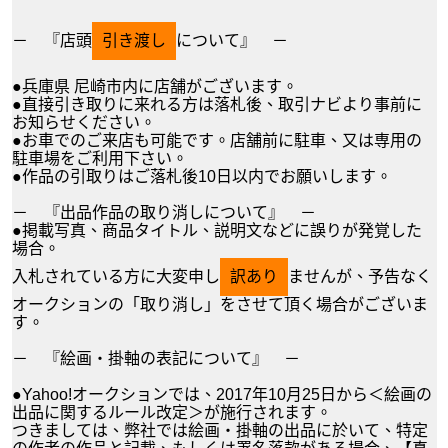
－ 『店頭
引き渡し
について』 －
●兵庫県 尼崎市内に店舗がございます。
●直接引き取りに来れる方は落札後、取引ナビより事前に
お知らせください。
●お車でのご来店も可能です。店舗前に駐車、又は専用の
駐車場をご利用下さい。
●作品の引取りはご落札後10日以内でお願いします。
－ 『出品作品の取り消しについて』 －
●掲載写真、商品タイトル、説明文などに誤りが発覚した
場合。
入札されている方に大変申し
訳あり
ませんが、予告なく
オークションの「取り消し」をさせて頂く場合がございま
す。
－ 『絵画・掛軸の表記について』 －
●Yahoo!オークションでは、2017年10月25日から＜絵画の
出品に関するルール改定＞が施行されます。
つきましては、弊社では絵画・掛軸の出品に於いて、特定