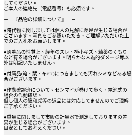
してください。
ご本人の連絡先（電話番号）も必須です。
－ 『品物の詳細について』 －
●時代物に関しましては個人の見解に差違が生じる場合が
ございます。写真をご参照いただき、ご理解いただいた上
でのご入札をお願いします。
●骨董品の性質上、経年のスレ、極小キズ、釉薬のくもり
など有る場合がございます。明らかな人為的ダメージ等以
外は明記いたしません。
●付属品(箱、栞、布etc)につきましても汚れシミなどある場
合がございます。
●作動確認済について。ゼンマイが巻けて歩く、電池式の
場合の作動確認。
但し個人の違和感等の返品には対応してませんのでご理解
ご了承ください。
●重量に関しまして市販の計量器で測定しておりますの差
異が生じる場合がございます。
目安としてお考えください。