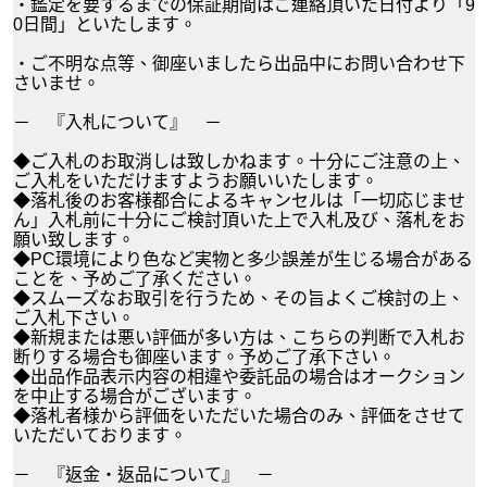
・鑑定を要するまでの保証期間はご連絡頂いた日付より「9
0日間」といたします。
・ご不明な点等、御座いましたら出品中にお問い合わせ下
さいませ。
－ 『入札について』 －
◆ご入札のお取消しは致しかねます。十分にご注意の上、
ご入札をいただけますようお願いいたします。
◆落札後のお客様都合によるキャンセルは「一切応じませ
ん」入札前に十分にご検討頂いた上で入札及び、落札をお
願い致します。
◆PC環境により色など実物と多少誤差が生じる場合がある
ことを、予めご了承ください。
◆スムーズなお取引を行うため、その旨よくご検討の上、
ご入札下さい。
◆新規または悪い評価が多い方は、こちらの判断で入札お
断りする場合も御座います。予めご了承下さい。
◆出品作品表示内容の相違や委託品の場合はオークション
を中止する場合がございます。
◆落札者様から評価をいただいた場合のみ、評価をさせて
いただいております。
－ 『返金・返品について』 －