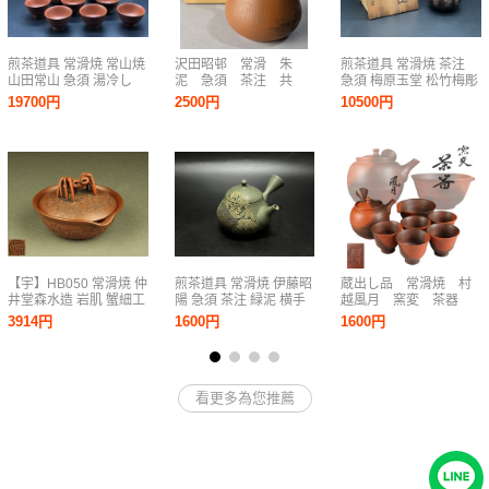
煎茶道具 常滑焼 常山焼
沢田昭邨 常滑 朱
煎茶道具 常滑焼 茶注
山田常山 急須 湯冷し
泥 急須 茶注 共
急須 梅原玉堂 松竹梅彫
湯呑 煎茶碗 茶器 茶道
箱 煎茶道具
横手急須 茶器 茶道具
19700円
2500円
10500円
具 朱泥 共箱
共箱
【宇】HB050 常滑焼 仲
煎茶道具 常滑焼 伊藤昭
蔵出し品 常滑焼 村
井堂森水造 岩肌 蟹細工
陽 急須 茶注 緑泥 横手
越風月 窯変 茶器
宝瓶 煎茶道具
急須 松竹梅 茶器 茶道
煎茶道具
3914円
1600円
1600円
具
看更多為您推薦