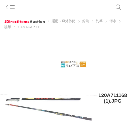
運動、戶外休閒
釣魚
釣竿
海水
磯竿
GAMAKATSU
120A711168
(1).JPG