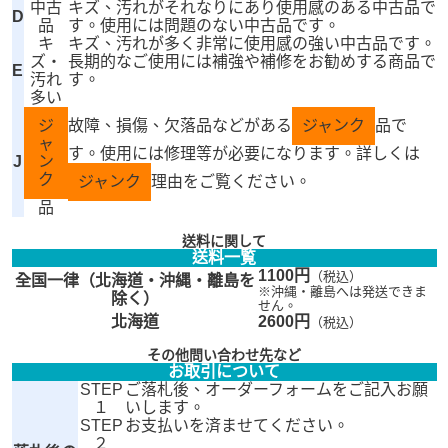
中古
キズ、汚れがそれなりにあり使用感のある中古品で
D
品
す。使用には問題のない中古品です。
キ
キズ、汚れが多く非常に使用感の強い中古品です。
ズ・
長期的なご使用には補強や補修をお勧めする商品で
E
汚れ
す。
多い
ジ
故障、損傷、欠落品などがある
ジャンク
品で
ャ
す。使用には修理等が必要になります。詳しくは
J
ン
ク
ジャンク
理由をご覧ください。
品
送料に関して
送料一覧
1100円
（税込）
全国一律（北海道・沖縄・離島を
※沖縄・離島へは発送できま
除く）
せん。
北海道
2600円
（税込）
その他問い合わせ先など
お取引について
STEP
ご落札後、オーダーフォームをご記入お願
１
いします。
STEP
お支払いを済ませてください。
２