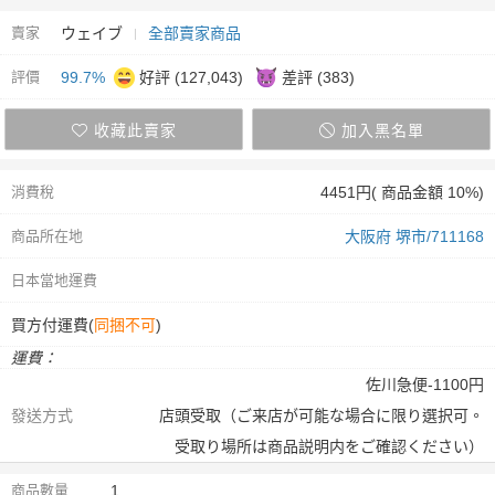
賣家
ウェイブ
全部賣家商品
評價
99.7%
好評 (127,043)
差評 (383)
收藏此賣家
加入黑名單
消費稅
4451円( 商品金額 10%)
商品所在地
大阪府 堺市/711168
日本當地運費
買方付運費(
同捆不可
)
運費：
佐川急便-1100円
發送方式
店頭受取（ご来店が可能な場合に限り選択可。
受取り場所は商品説明内をご確認ください）
商品數量
1