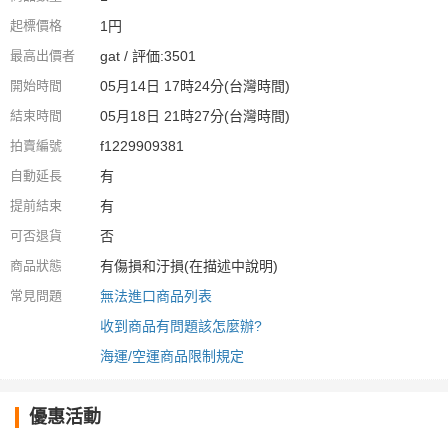
起標價格
1円
最高出價者
gat / 評価:3501
開始時間
05月14日 17時24分(台灣時間)
結束時間
05月18日 21時27分(台灣時間)
拍賣編號
f1229909381
自動延長
有
提前結束
有
可否退貨
否
商品狀態
有傷損和汙損(在描述中說明)
常見問題
無法進口商品列表
收到商品有問題該怎麼辦?
海運/空運商品限制規定
優惠活動