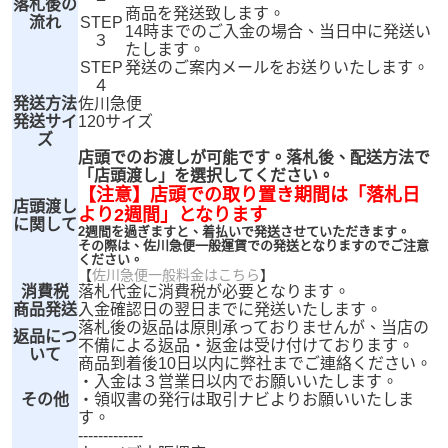
落札後の
商品を発送致します。
流れ
STEP
14時までのご入金の場合、当日中に発送い
３
たします。
STEP
発送のご案内メールをお送りいたします。
４
発送方法
佐川急便
発送サイ
120サイズ
ズ
店頭でのお渡しが可能です。落札後、配送方法で
「店頭渡し」を選択してください。
【注意】店頭での取り置き期間は「落札日
店頭渡し
より2週間」となります
に関して
2週間を過ぎますと、着払いで発送させていただきます。
その際は、佐川急便一般運賃での発送となりますのでご注意
ください。
【
佐川急便一般料金はこちら
】
消費税
落札代金に消費税が必要となります。
商品発送
入金確認日の翌日までに発送いたします。
落札後の返品は原則承っておりませんが、当店の
返品につ
不備による返品・返金は受け付けております。
いて
商品到着後10日以内に弊社までご連絡ください。
・入金は３営業日以内でお願いいたします。
その他
・領収書の発行は取引ナビよりお願いいたしま
す。
-------------