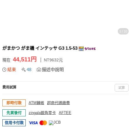
1 / 10
がまかつ がま磯 インテッサ G3 1.5-53
44,511円
現在
NT9632元
結束
48
描述中說明
費用試算
試算
即時付款
ATM轉帳
超商代碼繳費
先買後付
zingala銀角零卡
AFTEE
信用卡付款