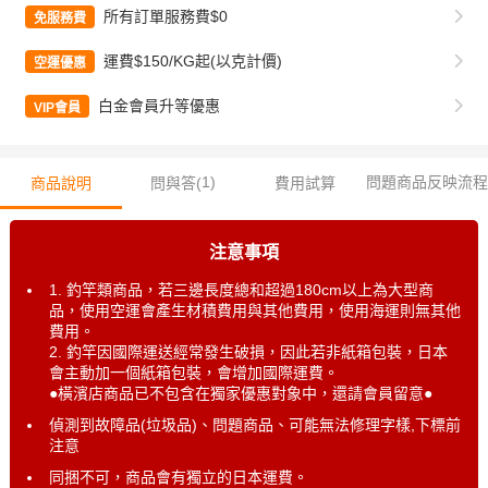
所有訂單服務費$0
免服務費
運費$150/KG起(以克計價)
空運優惠
白金會員升等優惠
VIP會員
1
)
問題商品反映流程
商品說明
問與答(
費用試算
注意事項
1. 釣竿類商品，若三邊長度總和超過180cm以上為大型商
品，使用空運會產生材積費用與其他費用，使用海運則無其他
費用。
2. 釣竿因國際運送經常發生破損，因此若非紙箱包裝，日本
會主動加一個紙箱包裝，會增加國際運費。
●橫濱店商品已不包含在獨家優惠對象中，還請會員留意●
偵測到故障品(垃圾品)、問題商品、可能無法修理字樣,下標前
注意
同捆不可，商品會有獨立的日本運費。