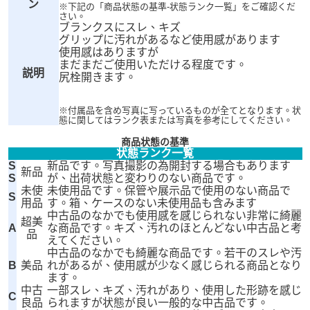
ン
※下記の「商品状態の基準-状態ランク一覧」をご確認くだ
さい。
ブランクスにスレ、キズ
グリップに汚れがあるなど使用感があります
使用感はありますが
まだまだご使用いただける程度です。
説明
尻栓開きます。
※付属品を含め写真に写っているものが全てとなります。状
態に関してはランク表または写真を参考にしてください。
商品状態の基準
状態ランク一覧
S
新品です。写真撮影の為開封する場合もあります
新品
S
が、出荷状態と変わりのない商品です。
未使
未使用品です。保管や展示品で使用のない商品で
S
用品
す。箱、ケースのない未使用品も含みます
中古品のなかでも使用感を感じられない非常に綺麗
超美
A
な商品です。キズ、汚れのほとんどない中古品と考
品
えてください。
中古品のなかでも綺麗な商品です。若干のスレや汚
B
美品
れがあるが、使用感が少なく感じられる商品となり
ます。
中古
一部スレ、キズ、汚れがあり、使用した形跡を感じ
C
良品
られますが状態が良い一般的な中古品です。