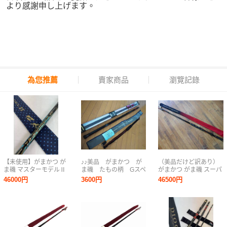
より感謝申し上げます。
為您推薦
賣家商品
瀏覽記錄
【未使用】がまかつ が
♪♪美品 がまかつ が
（美品だけど訳あり）
ま磯 マスターモデルⅡ
ま磯 たもの柄 Gスペ
がまかつ がま磯 スーパ
口太 M-53 No.22069 最
シャル 630 日本製
ープレシード 15-50
46000円
3600円
46500円
高峰モデル マスターモ
♪♪
検）アテンダー、イン
デル 磯竿 純正尻栓 ケ
テッサG5、マスターモ
ース付 0805-02
デル