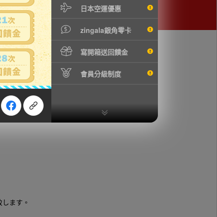
日本空運優惠
zingala銀角零卡
寫開箱送回饋金
會員分級制度
致します。