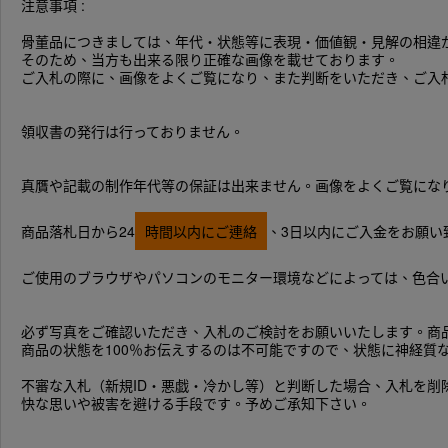
注意事項 :
骨董品につきましては、年代・状態等に表現・価値観・見解の相違
そのため、当方も出来る限り正確な画像を載せております。
ご入札の際に、画像をよくご覧になり、また判断をいただき、ご入
領収書の発行は行っておりません。
真贋や記載の制作年代等の保証は出来ません。画像をよくご覧にな
商品落札日から24
時間以内にご連絡
、3日以内にご入金をお願い
ご使用のブラウザやパソコンのモニター環境などによっては、色合
必ず写真をご確認いただき、入札のご検討をお願いいたします。商
商品の状態を100％お伝えするのは不可能ですので、状態に神経質
不審な入札（新規ID・悪戯・冷かし等）と判断した場合、入札を
快な思いや被害を避ける手段です。予めご承知下さい。