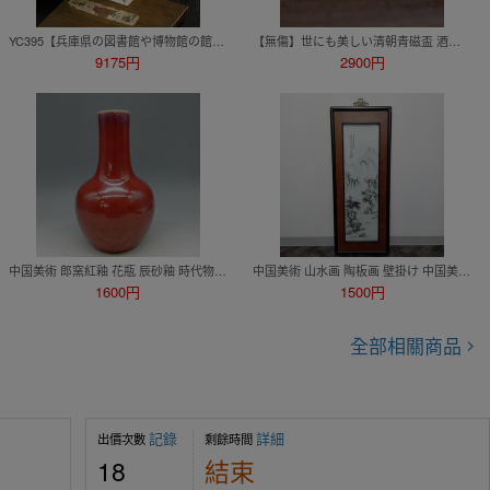
YC395【兵庫県の図書館や博物館の館長を歴任された歴史研究家遺族委託品】日本美術 桃山時代 古志野絵志野茶碗 茶道具 伝来品
【無傷】世にも美しい清朝青磁盃 酒器 酒盃 ぐい呑み 向付薬味茶道具古民藝骨董検朝鮮粉青砂器高麗中国美術鍋島龍泉窯李朝古伊万里蕎麦猪口
9175円
2900円
中国美術 郎窯紅釉 花瓶 辰砂釉 時代物 唐物 古美術 花器 陶磁器 赤釉 骨董品260731
中国美術 山水画 陶板画 壁掛け 中国美術 時代物 掛軸 古美術 山水画 落款 骨董品
1600円
1500円
全部相關商品
記錄
詳細
出價次數
剩餘時間
18
結束