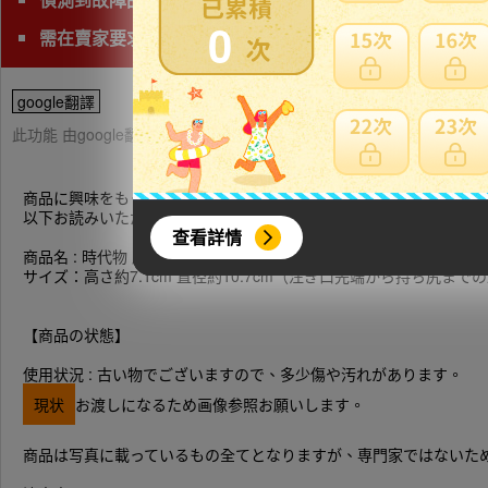
0
需在賣家要求時間完成匯款
google翻譯
此功能 由google翻譯提供參考，樂淘不保證翻譯內容之正確性，詳
商品に興味をもっていただき、ありがとうございます。
以下お読みいただき、入札をお待ちしています。
查看詳情
商品名 : 時代物 唐物 朱泥急須 紫砂 煎茶道具 在銘 仕覆箱付
サイズ：高さ約7.1cm 直径約10.7cm（注ぎ口先端から持ち尻まで
【商品の状態】
使用状況 : 古い物でございますので、多少傷や汚れがあります。
現状
お渡しになるため画像参照お願いします。
商品は写真に載っているもの全てとなりますが、専門家ではないた