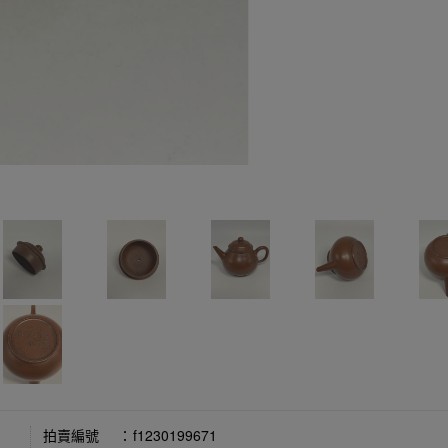
拍賣編號
：
f1230199671