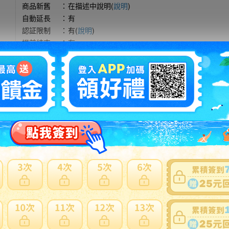
商品新舊
：
在描述中說明(
說明
)
自動延長
：
有
認証限制
：
有(
說明
)
提前結束
：
有
可否退貨
：
否
出價競標
得標填寫委託單
問題商品反映流程
注意