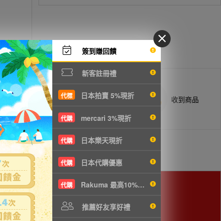
簽到賺回饋
新客註冊禮
日本拍賣 5%現折
代標
商品抵台通知出貨
收到商品
mercari 3%現折
代購
日本樂天現折
代購
日本代購優惠
代購
Rakuma 最高10%現折
代購
推薦好友享好禮