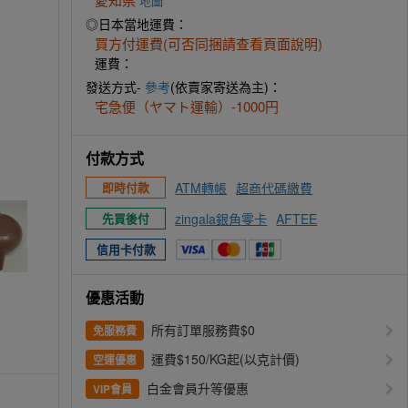
地圖
◎日本當地運費：
買方付運費(可否同捆請查看頁面說明)
運費：
發送方式-
參考
(依賣家寄送為主)：
宅急便（ヤマト運輸）-1000円
付款方式
ATM轉帳
超商代碼繳費
即時付款
zingala銀角零卡
AFTEE
先買後付
信用卡付款
優惠活動
所有訂單服務費$0
免服務費
運費$150/KG起(以克計價)
空運優惠
白金會員升等優惠
VIP會員