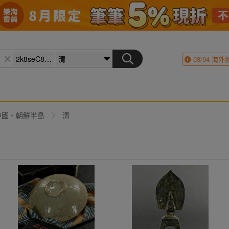
03/04
海外
中國、朝鮮半島
清