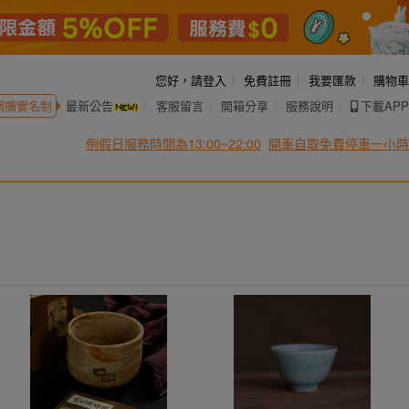
您好，
請登入
免費註冊
我要匯款
購物車
網購實名制
最新公告
客服留言
開箱分享
服務說明
下載APP
例假日服務時間為13:00~22:00
開車自取免費停車一小時