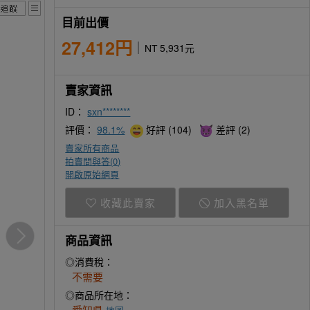
目前出價
27,412円
NT 5,931元
賣家資訊
ID：
sxn********
評價：
98.1%
好評 (104)
差評 (2)
賣家所有商品
拍賣問與答(
0
)
開啟原始網頁
收藏此賣家
加入黑名單
商品資訊
◎消費稅：
不需要
◎商品所在地：
愛知県