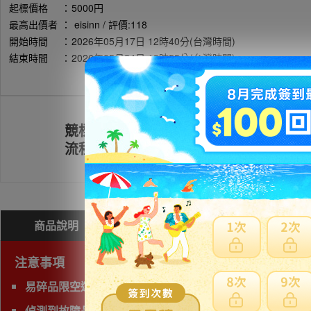
起標價格
：
5000円
最高出價者
：
eisinn / 評價:118
開始時間
：
2026年05月17日 12時40分(台灣時間)
結束時間
：
2026年05月24日 19時55分(台灣時間)
競標
註冊會員
流程
商品說明
問與答(
0
)
費用試算
注意事項
易碎品限空運，非易碎品可使用海運。
偵測到故障品(垃圾品)、有照片及說明以外的問題，下標前