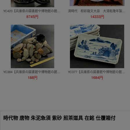
YC420【兵庫県の図書館や博物館の館長を歴任された歴史研究家遺族委託品】中国美術 古い細密彫刻 唐木 虫籠
清時代 粉彩龍文大皿 大清乾隆年製在銘 箱付 清 光緒 時代物
8745円
14333円
YC384【兵庫県の図書館や博物館の館長を歴任された歴史研究家遺族委託品】石器時代 磨製石器他 考古学 たくさん
YC377【兵庫県の図書館や博物館の館長を歴任された歴史研究家遺族委託品】江戸時代 古伊万里 染付長皿 和食器
188円
1684円
時代物 唐物 朱泥急須 紫砂 煎茶道具 在銘 仕覆箱付