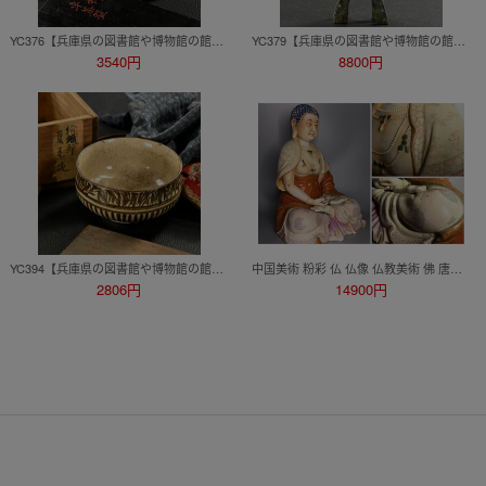
YC376【兵庫県の図書館や博物館の館長を歴任された歴史研究家遺族委託品】韓国 朝鮮 高麗時代の高麗青磁連弁文平茶碗 茶道具
YC379【兵庫県の図書館や博物館の館長を歴任された歴史研究家遺族委託品】中国美術 古い渡金仏金銅仏 観音像 仏教美術
3540円
8800円
YC394【兵庫県の図書館や博物館の館長を歴任された歴史研究家遺族委託品】日本美術 茶道具 江戸時代 織部、絵織部茶碗
中国美術 粉彩 仏 仏像 仏教美術 佛 唐物 骨董品 陶磁器 時代品 希少品 旧家整理品 古美術品
2806円
14900円