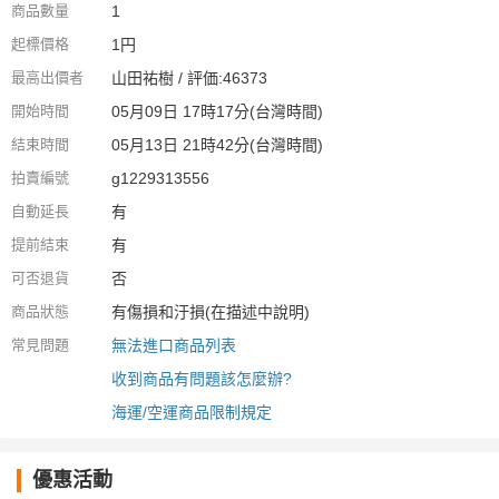
商品數量
1
起標價格
1円
最高出價者
山田祐樹 / 評価:46373
開始時間
05月09日 17時17分(台灣時間)
結束時間
05月13日 21時42分(台灣時間)
拍賣編號
g1229313556
自動延長
有
提前結束
有
可否退貨
否
商品狀態
有傷損和汙損(在描述中說明)
常見問題
無法進口商品列表
收到商品有問題該怎麼辦?
海運/空運商品限制規定
優惠活動