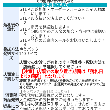
その他問い合わせ先など
お取引について
STEP
ご落札後、オーダーフォームをご記入お願
１
いします。
STEP
お支払いを済ませてください。
２
落札後の
商品を発送致します。
流れ
STEP
14時までのご入金の場合、当日中に発送い
３
たします。
STEP
発送のご案内メールをお送りいたします。
４
発送方法
ゆうパック
発送サイ
140サイズ
ズ
店頭でのお渡しが可能です。落札後、配送方法で
「店頭渡し」を選択してください。
【注意】店頭での取り置き期間は「落札日
店頭渡し
より2週間」となります
に関して
2週間を過ぎますと、着払いで発送させていただきます。
その際は、ゆうパック一般運賃での発送となりますのでご注
意ください。
【
ゆうパック一般料金はこちら
】
消費税
落札代金に消費税が必要となります。
商品発送
入金確認日の翌日までに発送いたします。
落札後の返品は原則承っておりませんが、当店の
返品につ
不備による返品・返金は受け付けております。