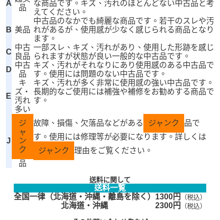
A
な商品です。キズ、汚れのほとんどない中古品と考
品
えてください。
中古品のなかでも綺麗な商品です。若干のスレや汚
B
美品
れがあるが、使用感が少なく感じられる商品となり
ます。
中古
一部スレ、キズ、汚れがあり、使用した形跡を感じ
C
良品
られますが状態が良い一般的な中古品です。
中古
キズ、汚れがそれなりにあり使用感のある中古品で
D
品
す。使用には問題のない中古品です。
キ
キズ、汚れが多く非常に使用感の強い中古品です。
ズ・
長期的なご使用には補強や補修をお勧めする商品で
E
汚れ
す。
多い
ジ
故障、損傷、欠落品などがある
ジャンク
品で
ャ
す。使用には修理等が必要になります。詳しくは
J
ン
ク
ジャンク
理由をご覧ください。
品
送料に関して
送料一覧
全国一律（北海道・沖縄・離島を除く）
1300円
（税込）
北海道・沖縄
2300円
（税込）