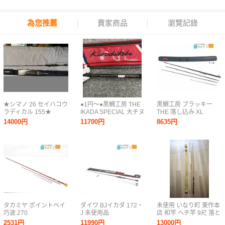
為您推薦
賣家商品
瀏覽記錄
★シマノ 26 セイハコウ
●1円～●黒鯛工房 THE
黒鯛工房 ブラッキー
ラディカル 155★
IKADA SPECIAL 大チヌ
THE 落し込み XL
158 筏スペシャル チヌ
2WAY 40/45
14000円
11700円
8635円
竿 ロッド 釣竿
HS254242
タカミヤ ポイントベイ
ダイワ BJイカダ 172・
未使用 いなり町 東作本
巧波 270
J 未使用品
店 和竿 ヘチ竿 9尺 落と
し込み クロダイ チヌ
2531円
11990円
13000円