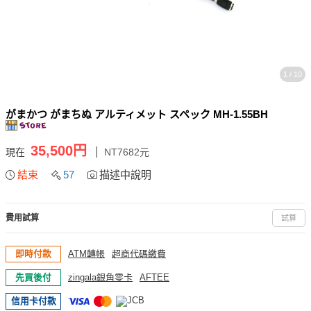
1 / 10
がまかつ がまちぬ アルティメット スペック MH-1.55BH
35,500円
現在
NT7682元
結束
57
描述中說明
費用試算
試算
即時付款
ATM轉帳
超商代碼繳費
先買後付
zingala銀角零卡
AFTEE
信用卡付款