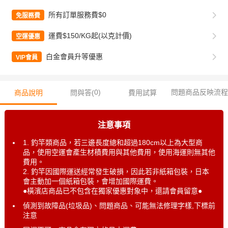
所有訂單服務費$0
免服務費
運費$150/KG起(以克計價)
空運優惠
白金會員升等優惠
VIP會員
0
)
問題商品反映流程
商品說明
問與答(
費用試算
注意事項
1. 釣竿類商品，若三邊長度總和超過180cm以上為大型商
品，使用空運會產生材積費用與其他費用，使用海運則無其他
費用。
2. 釣竿因國際運送經常發生破損，因此若非紙箱包裝，日本
會主動加一個紙箱包裝，會增加國際運費。
●橫濱店商品已不包含在獨家優惠對象中，還請會員留意●
偵測到故障品(垃圾品)、問題商品、可能無法修理字樣,下標前
注意