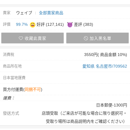
賣家
ウェイブ
全部賣家商品
評價
99.7%
好評 (127,141)
差評 (383)
收藏此賣家
加入黑名單
消費稅
3550円( 商品金額 10%)
商品所在地
愛知県 名古屋市/709562
日本當地運費
買方付運費(
同捆不可
)
運費：
日本郵便-1300円
發送方式
店頭受取（ご来店が可能な場合に限り選択可。
受取り場所は商品説明内をご確認ください）