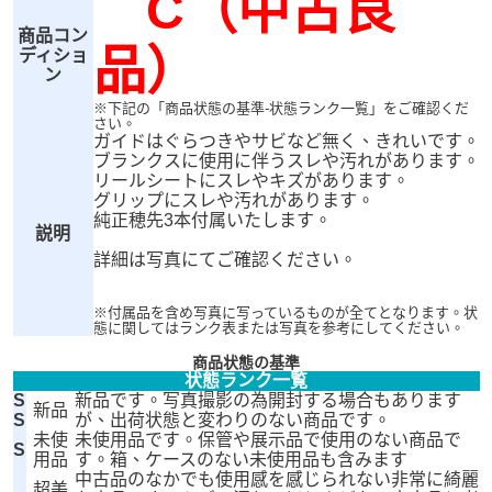
C（中古良
商品コン
品）
ディショ
ン
※下記の「商品状態の基準-状態ランク一覧」をご確認くだ
さい。
ガイドはぐらつきやサビなど無く、きれいです。
ブランクスに使用に伴うスレや汚れがあります。
リールシートにスレやキズがあります。
グリップにスレや汚れがあります。
純正穂先3本付属いたします。
説明
詳細は写真にてご確認ください。
※付属品を含め写真に写っているものが全てとなります。状
態に関してはランク表または写真を参考にしてください。
商品状態の基準
状態ランク一覧
S
新品です。写真撮影の為開封する場合もあります
新品
S
が、出荷状態と変わりのない商品です。
未使
未使用品です。保管や展示品で使用のない商品で
S
用品
す。箱、ケースのない未使用品も含みます
中古品のなかでも使用感を感じられない非常に綺麗
超美