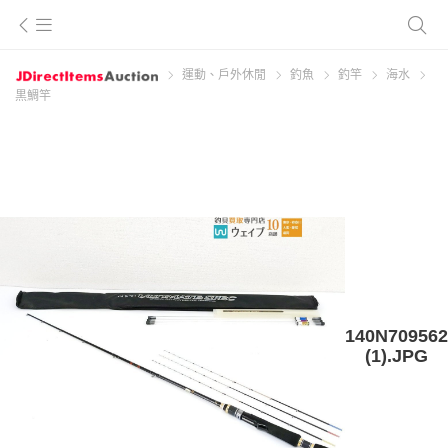
運動、戶外休閒
釣魚
釣竿
海水
黒鯛竿
140N709562
(1).JPG