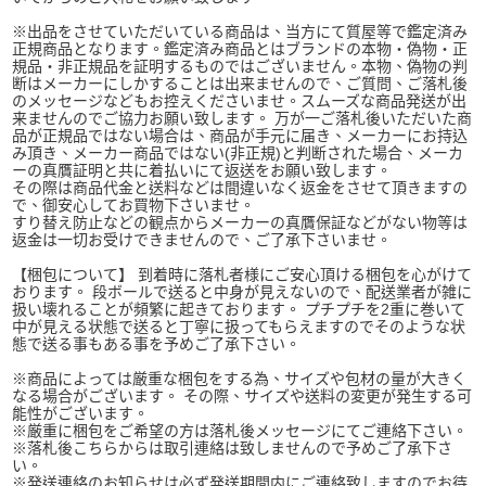
※出品をさせていただいている商品は、当方にて質屋等で鑑定済み
正規商品となります。鑑定済み商品とはブランドの本物・偽物・正
規品・非正規品を証明するものではございません。本物、偽物の判
断はメーカーにしかすることは出来ませんので、ご質問、ご落札後
のメッセージなどもお控えくださいませ。スムーズな商品発送が出
来ませんのでご協力お願い致します。 万が一ご落札後いただいた商
品が正規品ではない場合は、商品が手元に届き、メーカーにお持込
み頂き、メーカー商品ではない(非正規)と判断された場合、メーカ
ーの真贋証明と共に着払いにて返送をお願い致します。
その際は商品代金と送料などは間違いなく返金をさせて頂きますの
で、御安心してお買物下さいませ。
すり替え防止などの観点からメーカーの真贋保証などがない物等は
返金は一切お受けできませんので、ご了承下さいませ。
【梱包について】 到着時に落札者様にご安心頂ける梱包を心がけて
おります。 段ボールで送ると中身が見えないので、配送業者が雑に
扱い壊れることが頻繁に起きております。 プチプチを2重に巻いて
中が見える状態で送ると丁寧に扱ってもらえますのでそのような状
態で送る事もある事を予めご了承下さい。
※商品によっては厳重な梱包をする為、サイズや包材の量が大きく
なる場合がございます。 その際、サイズや送料の変更が発生する可
能性がございます。
※厳重に梱包をご希望の方は落札後メッセージにてご連絡下さい。
※落札後こちらからは取引連絡は致しませんので予めご了承下さ
い。
※発送連絡のお知らせは必ず発送期間内にご連絡致しますのでお待