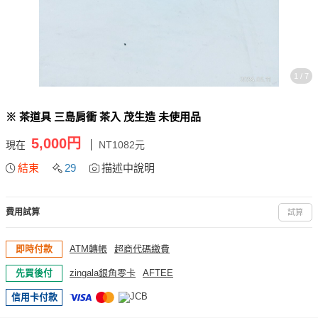
1 / 7
※ 茶道具 三島肩衝 茶入 茂生造 未使用品
5,000円
現在
NT1082元
結束
29
描述中說明
費用試算
試算
即時付款
ATM轉帳
超商代碼繳費
先買後付
zingala銀角零卡
AFTEE
信用卡付款