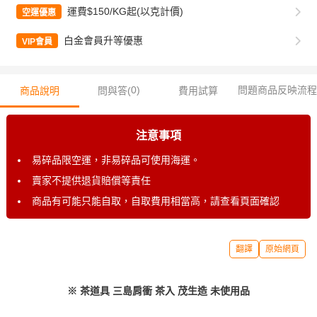
運費$150/KG起(以克計價)
空運優惠
白金會員升等優惠
VIP會員
0
)
問題商品反映流程
商品說明
問與答(
費用試算
注意事項
易碎品限空運，非易碎品可使用海運。
賣家不提供退貨賠償等責任
商品有可能只能自取，自取費用相當高，請查看頁面確認
翻譯
原始網頁
※ 茶道具 三島肩衝 茶入 茂生造 未使用品