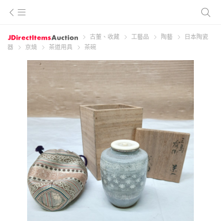
古董、收藏
工藝品
陶藝
日本陶瓷
器
京燒
茶道用具
茶碗