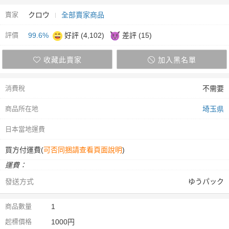
賣家
クロウ
全部賣家商品
評價
99.6%
好評 (4,102)
差評 (15)
收藏此賣家
加入黑名單
消費稅
不需要
商品所在地
埼玉県
日本當地運費
買方付運費(
可否同捆請查看頁面說明
)
運費：
發送方式
ゆうパック
商品數量
1
起標價格
1000円