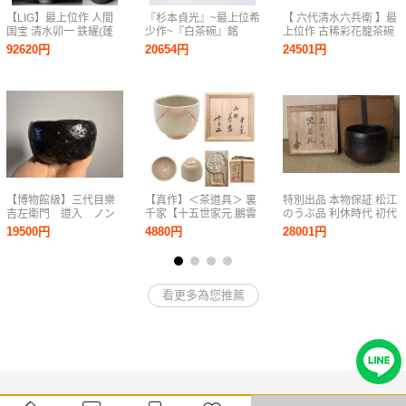
【LIG】最上位作 人間
『杉本貞光』~最上位希
【 六代清水六兵衛 】最
国宝 清水卯一 鉄耀(蓬
少作~『白茶碗』銘
上位作 古稀彩花籠茶碗
莱耀)茶碗 共箱 共布 栞
『喜々神猿』共箱 仕覆
共箱 保証
92620円
20654円
24501円
本物保証 漆黒に咲く、
銘札 a855
銀花の極致 2607.107
【博物館級】三代目樂
【真作】＜茶道具＞ 裏
特別出品 本物保証 松江
吉左衛門 道入 ノン
千家【十五世家元 鵬雲
のうぶ品 利休時代 初代
コウ 黒楽茶碗 楽吉
斎 書付】【文化勲章受
楽吉左衛門 長次郎作 黒
19500円
4880円
28001円
左衛門 十代旦入識
勲・今井政之 作】『御
茶碗 九代了入極め 極め
箱
本手 山彫 茶碗』在印
箱 二重箱
桐共箱 大阪出身 広島県
看更多為您推薦