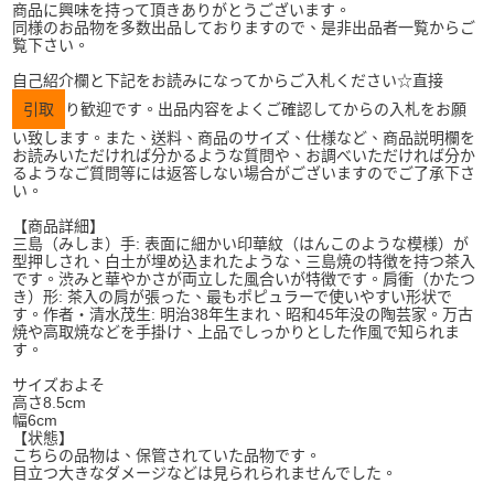
商品に興味を持って頂きありがとうございます。
同様のお品物を多数出品しておりますので、是非出品者一覧からご
覧下さい。
自己紹介欄と下記をお読みになってからご入札ください☆直接
引取
り歓迎です。出品内容をよくご確認してからの入札をお願
い致します。また、送料、商品のサイズ、仕様など、商品説明欄を
お読みいただければ分かるような質問や、お調べいただければ分か
るようなご質問等には返答しない場合がございますのでご了承下さ
い。
【商品詳細】
三島（みしま）手: 表面に細かい印華紋（はんこのような模様）が
型押しされ、白土が埋め込まれたような、三島焼の特徴を持つ茶入
です。渋みと華やかさが両立した風合いが特徴です。肩衝（かたつ
き）形: 茶入の肩が張った、最もポピュラーで使いやすい形状で
す。作者・清水茂生: 明治38年生まれ、昭和45年没の陶芸家。万古
焼や高取焼などを手掛け、上品でしっかりとした作風で知られま
す。
サイズおよそ
高さ8.5cm
幅6cm
【状態】
こちらの品物は、保管されていた品物です。
目立つ大きなダメージなどは見られられませんでした。