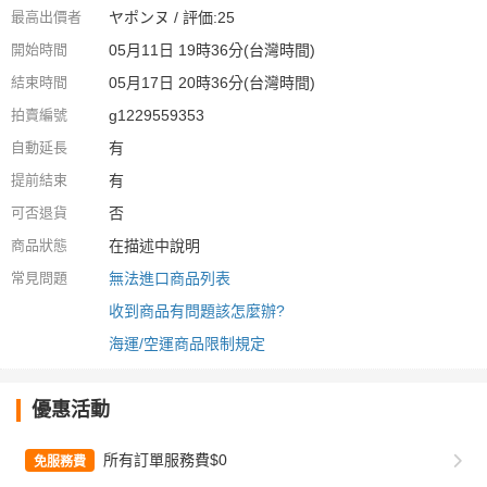
最高出價者
ヤポンヌ / 評価:25
開始時間
05月11日 19時36分(台灣時間)
結束時間
05月17日 20時36分(台灣時間)
拍賣編號
g1229559353
自動延長
有
提前結束
有
可否退貨
否
商品狀態
在描述中說明
常見問題
無法進口商品列表
收到商品有問題該怎麼辦?
海運/空運商品限制規定
優惠活動
所有訂單服務費$0
免服務費