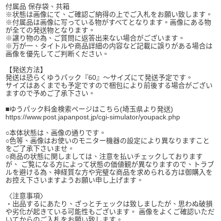
付属品 保存袋、共箱
※状態は画像にて、ご確認ご納得の上でご入札をお願い致します。
※付属品は画像に写っている物がすべてとなります。画像にある物
が全ての発送物となります。
※譲り物の為、ご質問に返答出来ない場合がございます。
※万が一、タイトルや商品詳細の内容など記載に誤りがある場合は
画像を優先してご判断ください。
【発送方法】
発送は恐らくゆうパック『60』～サイズにて発送予定です。
サイズはあくまでも予定ですので梱包により前後する場合がござい
ますので予めご了承下さい。
■ゆうパック料金検索ページはこちら(埼玉県より発送)
https://www.post.japanpost.jp/cgi-simulator/youpack.php
○本体状態は、画像の通りです。
○色等、画像はお使いのモニター機器の設定により異なりますこと
をご了承下さいませ。
○商品の状態に関しましては、注意を払いチェックしております
が、 ご覧になる方によって状態の価値観が異なりますので、トラブ
ルを避ける為、神経質な方や完璧な商品を求められる方は御購入を
お控え下さいますようお願い申し上げます。
〈注意事項〉
・出品するにあたり、ざっとチェックは致しましたが、思わぬ破損
や劣化が起きている可能性もございます。 画像をよくご確認いただ
いてからのご入札をお願い致します。