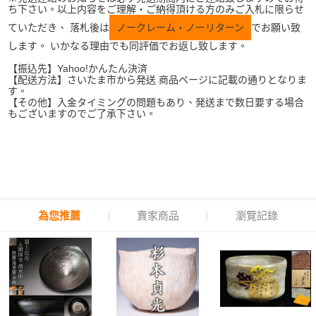
ち下さい。以上内容をご理解・ご納得頂ける方のみご入札に限らせ
ていただき、 落札後は
ノークレーム・ノーリターン
でお願い致
します。 いかなる理由でも同評価でお返し致します。
【振込先】Yahoo!かんたん決済
【配送方法】さいたま市から発送 商品ページに記載の通りとなりま
す。
【その他】入金タイミングの問題もあり、発送まで数日要する場合
もございますのでご了承下さい。
為您推薦
賣家商品
瀏覽記錄