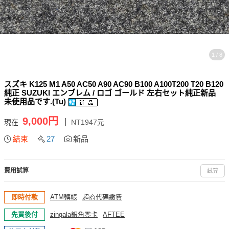
1 / 8
スズキ K125 M1 A50 AC50 A90 AC90 B100 A100T200 T20 B120
純正 SUZUKI エンブレム / ロゴ ゴールド 左右セット純正新品
未使用品です.(Tu)
9,000円
現在
NT1947元
結束
27
新品
費用試算
試算
即時付款
ATM轉帳
超商代碼繳費
先買後付
zingala銀角零卡
AFTEE