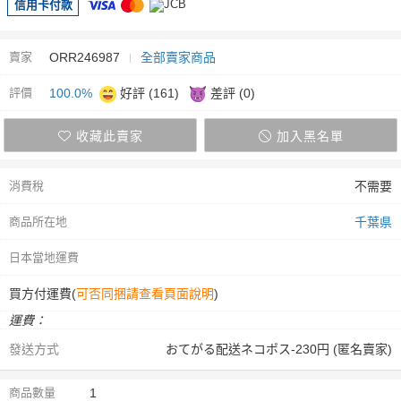
信用卡付款
賣家
ORR246987
全部賣家商品
評價
100.0%
好評 (161)
差評 (0)
收藏此賣家
加入黑名單
消費稅
不需要
商品所在地
千葉県
日本當地運費
買方付運費(
可否同捆請查看頁面說明
)
運費：
發送方式
おてがる配送ネコポス-230円 (匿名賣家)
商品數量
1