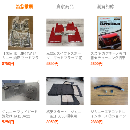
為您推薦
賣家商品
瀏覽記錄
【未使用】 JB64W ジ
zc33s スイフトスポー
スズキ カプチーノ専門
ムニー 純正 マッドフラ
ツ マッドフラップ 泥
書★チューニング旧車
ップ ブラック SUZUKI
除け
ドレスアップEA11R軽
8750円
5350円
2600円
ロゴ入り マッドガード
自動車EA21Rカスタム
泥除け プロテクター
F6A改造K6A社外品メ
ンテナンス整備 車高調
絶版車
ジムニー マッドガード
格安スタート ジムニ
ジムニーエアコンドレ
泥除け JA11 JA22
ーja11 SJ30 幌車用
インホース ②ジョイン
幌&おまけ幌骨(バンカ
ト＆耐熱シリコンホー
5250円
8050円
2880円
ット車向け) 破れなし
スタイプ ジムニー、シ
窓面やけ変色あり
エラ共通 JB64W