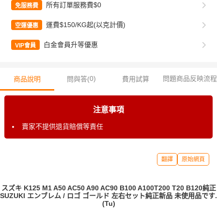
所有訂單服務費$0
免服務費
運費$150/KG起(以克計價)
空運優惠
白金會員升等優惠
VIP會員
0
)
問題商品反映流程
商品說明
問與答(
費用試算
注意事項
賣家不提供退貨賠償等責任
翻譯
原始網頁
スズキ K125 M1 A50 AC50 A90 AC90 B100 A100T200 T20 B120純正
SUZUKI エンブレム / ロゴ ゴールド 左右セット純正新品 未使用品です.
(Tu)