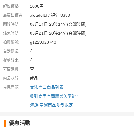
起標價格
1000円
最高出價者
aleadoltd / 評価:8388
開始時間
05月14日 23時14分(台灣時間)
結束時間
05月21日 20時14分(台灣時間)
拍賣編號
g1229923748
自動延長
有
提前結束
有
可否退貨
否
商品狀態
新品
常見問題
無法進口商品列表
收到商品有問題該怎麼辦?
海運/空運商品限制規定
優惠活動