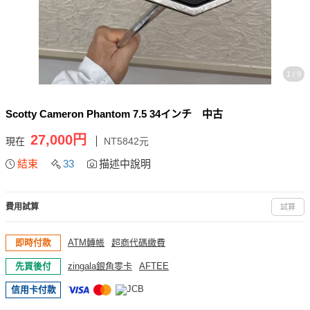
1 / 9
Scotty Cameron Phantom 7.5 34インチ 中古
27,000円
現在
NT5842元
結束
33
描述中說明
費用試算
試算
即時付款
ATM轉帳
超商代碼繳費
先買後付
zingala銀角零卡
AFTEE
信用卡付款