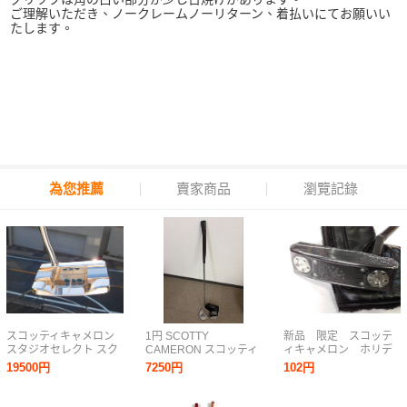
ご理解いただき、ノークレームノーリターン、着払いにてお願いい
たします。
為您推薦
賣家商品
瀏覽記錄
スコッティキャメロン
1円 SCOTTY
新品 限定 スコッテ
スタジオセレクト スク
CAMERON スコッティ
ィキャメロン ホリデ
エアバック No.1 ☆ ミ
キャメロン GOLO 5R
ー H22 ニューポー
19500円
7250円
102円
ラーフィニッシュ！！
ゴルフ用品 クラブ パタ
ト1.5プラス
正規品です！
ー 現状品