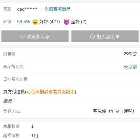
賣家
dad********
全部賣家商品
評價
99.5%
好評 (427)
差評 (2)
收藏此賣家
加入黑名單
消費稅
不需要
商品所在地
東京都
日本當地運費
買方付運費(
可否同捆請查看頁面說明
)
運費：
發送方式
宅急便（ヤマト運輸）
商品數量
1
起標價格
1円