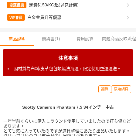
運費$150/KG起(以克計價)
空運優惠
白金會員升等優惠
VIP會員
1
)
問題商品反映流程
商品說明
問與答(
費用試算
注意事項
因材質為布料/皮革包包類無法海運，限定使用空運運送。
翻譯
原始網頁
Scotty Cameron Phantom 7.5 34インチ 中古
一年半前くらいに購入しラウンド使用していましたので打ち傷など
あります。
とても気に入っていたのですが道具整理にあたり出品いたします。
グリップは角の白い部分が少し日焼けがあります。