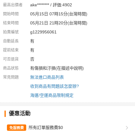
最高出價者
ake******** / 評価:4902
開始時間
05月15日 07時15分(台灣時間)
結束時間
05月21日 21時20分(台灣時間)
拍賣編號
g1229956061
自動延長
有
提前結束
有
可否退貨
否
商品狀態
有傷損和汙損(在描述中說明)
常見問題
無法進口商品列表
收到商品有問題該怎麼辦?
海運/空運商品限制規定
優惠活動
所有訂單服務費$0
免服務費