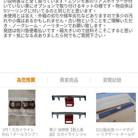
い説明書など全て揃っています。エクシモ系のリアスポイラーが付
いていない車にオプションで取り付けるキットの様です。物自体は
Sツーリングに付いてるのと同じだと思います。
未使用とは言え、外箱の劣化や経年劣化などありますので多少の汚
れや小傷はあるかもしれません。古い物ということをご理解いただ
き、ノークレーム、ノーリターンでお願い致します。
発送は佐川急便着払いです。箱大きいので送料そこそこすると思い
ます。気になる点ありましたら何でもご質問下さい。
為您推薦
賣家商品
瀏覽記錄
1円！スカイライン
希少 当時物【極上美
D21輸出用 ハードボデ
R31！テールランプ！
品】スカイライン ジャ
ィ リアゲート テールゲ