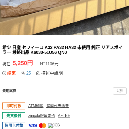
1 / 10
希少 日産 セフィーロ A32 PA32 HA32 未使用 純正 リアスポイ
ラー 最終出品 K6030-51U56 QN0
5,250円
現在
NT1136元
結束
25
描述中說明
費用試算
試算
即時付款
ATM轉帳
超商代碼繳費
先買後付
zingala銀角零卡
AFTEE
信用卡付款