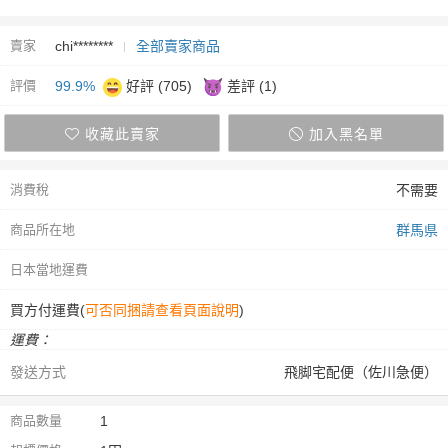
賣家
chi********
全部賣家商品
評價
99.9%
好評 (705)
差評 (1)
收藏此賣家
加入黑名單
消費稅
不需要
商品所在地
群馬県
日本當地運費
買方付運費(
可否同捆請查看頁面說明
)
運費：
發送方式
飛脚宅配便（佐川急便）
商品數量
1