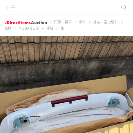
汽車、機車
零件
外裝、空力套件
廠牌
NISSAN日産
外裝
後