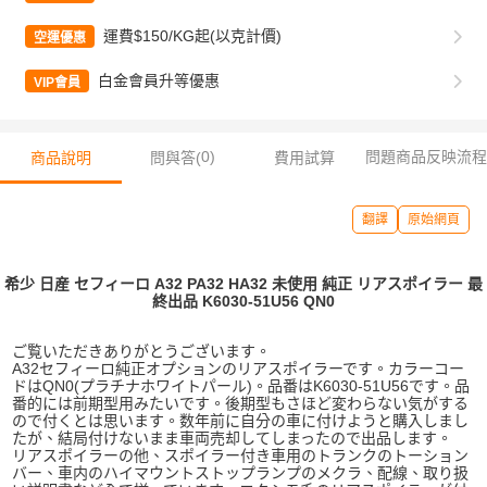
運費$150/KG起(以克計價)
空運優惠
白金會員升等優惠
VIP會員
0
)
問題商品反映流程
商品說明
問與答(
費用試算
翻譯
原始網頁
希少 日産 セフィーロ A32 PA32 HA32 未使用 純正 リアスポイラー 最
終出品 K6030-51U56 QN0
ご覧いただきありがとうございます。
A32セフィーロ純正オプションのリアスポイラーです。カラーコー
ドはQN0(プラチナホワイトパール)。品番はK6030-51U56です。品
番的には前期型用みたいです。後期型もさほど変わらない気がする
ので付くとは思います。数年前に自分の車に付けようと購入しまし
たが、結局付けないまま車両売却してしまったので出品します。
リアスポイラーの他、スポイラー付き車用のトランクのトーション
バー、車内のハイマウントストップランプのメクラ、配線、取り扱