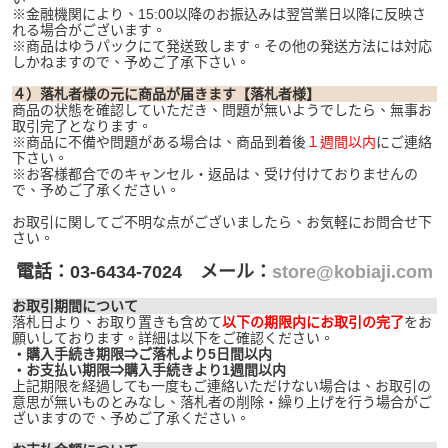
※金融機関により、15:00以降のお振込みは翌営業日以降に反映さ
れる場合がございます。
※商品はゆうパックにて発送致します。その他の発送方法には対応
しかねますので、予めご了承下さい。
４）落札者様の元に商品が届きます【落札者様】
商品の状態を確認していただき、問題が無いようでしたら、無事お
取引完了となります。
※商品に不備や問題がある場合は、商品到着後
１週間以内
にご連絡
下さい。
※お客様都合でのキャンセル・返品は、受け付けておりませんの
で、予めご了承ください。
お取引に関してご不明な点がございましたら、お気軽にお問合せ下
さい。
電話：03-6434-7024 メール：
store@kobiaji.com
お取引期間について
落札日より、お取り置きも含めて
以下の期限内にお取引の完了
をお
願いしております。詳細は以下をご確認ください。
・購入手続き期限⇒ご落札より5日間以内
・お支払い期限⇒購入手続きより1週間以内
上記期限を経過しても一度もご連絡いただけない場合は、お取引の
意思が無いものとみなし、落札者の削除・繰り上げを行う場合がご
ざいますので、予めご了承ください。