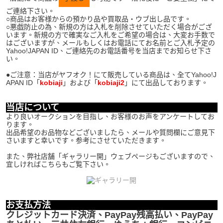
ご連絡下さい。
○商品はお客様からの預かり品や買取品・ウブ出し品です。
○悪戯防止の為、新規の方は入札を削除させていただく場合がござ
います。新規の方で確実なご入札をご希望の場合は、大変お手数で
はございますが、メールもしくはお電話にてお名前とご入札予定の
Yahoo!JAPAN ID、ご連絡先のお電話番号を当店までお知らせ下さ
い。
●ご注意：当店がヤフオク！にて販売している商品は、全てYahoo!J
APAN ID「
kobiaji
」および「
kobiaji2
」にて出品しております。
K8335
当店について
より良いオークションを目指し、お客様のお声をアンケートしてお
ります。
出品希望のお品物などございましたら、メールや質問欄にご意見下
さいますと幸いです。参考にさせていただきます。
また、弊社店舗「ギャラリー開」ウェブページもございますので、
宜しければこちらもご覧下さい。
お支払方法
クレジットカード決済、PayPay残高払い、PayPay