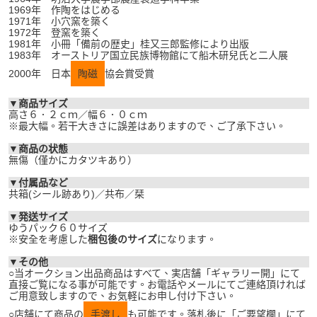
1969年 作陶をはじめる
1971年 小穴窯を築く
1972年 登窯を築く
1981年 小冊「備前の歴史」桂又三郎監修により出版
1983年 オーストリア国立民族博物館にて船木研兒氏と二人展
2000年 日本
陶磁
協会賞受賞
▼商品サイズ
高さ６．２ｃｍ／幅６．０ｃｍ
※最大幅。若干大きさに誤差はありますので、ご了承下さい。
▼商品の状態
無傷（僅かにカタツキあり）
▼付属品など
共箱(シール跡あり)／共布／栞
▼発送サイズ
ゆうパック６０サイズ
※安全を考慮した
梱包後のサイズ
になります。
▼その他
○当オークション出品商品はすべて、実店舗「ギャラリー開」にて
直接ご覧になる事が可能です。お電話やメールにてご連絡頂ければ
ご用意致しますので、お気軽にお申し付け下さい。
○店舗にて商品の
手渡し
も可能です。落札後に「ご要望欄」にて