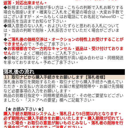
返答・対応出来ません。
◆新規または悪い評価が多い方は、こちらの判断で入札お断りする
場合も御座います。確実なご入札をご希望の場合は、大変お手数で
はございますが、メールもしくはお電話にてお名前とYahoo!ID、ご
連絡先を当店までお知らせ下さい。
◆購入意思のない入札、およびいたずらと思われる入札について
は、当店の判断で削除・入札拒否させていただく場合がございま
す。
◆
ご落札後の価格交渉は、オークションの特性上お受けすることが
できません
ので、予めご了承下さい。
◆
お客様都合での一方的なキャンセル・返品は、受け付けておりま
せん
ので、よくご検討の上、ご入札下さい。
◆掛軸とお茶碗など、破損の危険性が高い組み合わせは、同梱発送
を承っておりません。予めご了承下さい。
落札後の流れ
１）取引ナビから購入手続きをお願いします【落札者様】
落札後お取引を開始するため、取引ナビから購入手続きへ進んでい
ただき、お支払い方法の選択、お届け希望時間帯や、お届け先情報
など必要事項の入力をお願いします。
商品の到着日指定や、同梱希望商品など、その他ご要望などござい
ましたら、「ストアへの要望」欄へご記載下さい。
【★ お読み下さい ★】
購入手続き期限はシステム上、落札日より5日間以内となります。
必ず期限内に購入手続きをお願いいたします。購入期限が切れてし
まった場合、お取引の意思が無いものとみなし、落札者の削除を行
う場合がございますので、ご注意ください。