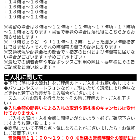
・１４時頃～１６時頃
・１６時頃～１８時頃
・１８時頃～２０時頃
・１９時頃～２１時頃
※書留の場合は８時頃～１２時頃、１２時頃～１７時頃、１７時頃
～２１時頃となります。書留で発送の場合は落札後にこちらからお
知らせ致します。
※「９時ちょうど」や「１１時～１２時」といった細かい時間指定
はできません。それぞれの時間帯の間での配達になります。
※交通状況や配送会社の都合で、指定の日付および時間帯に届かな
い場合がございます。予めご了承下さい。
※最短での到着希望や宅配ボックスご利用の際は、要望欄にその旨
ご記載をお願い致します。
ご入札に関して
◆下記【落札後の流れ】をご理解の上、ご入札をお願い致します。
◆パソコンやスマートフォンなど、ご覧いただく環境により色味な
ど実物と若干の誤差が生じる場合がございます。
スムーズなお取引を行うため、その旨ご理解の上、ご入札下さ
い。
◆
入札金額の間違いによる入札の取消や落札後のキャンセルは受付
けておりません。
ご入札の際は、入札金額に間違いがないよう、必ずご確認下さい
ますようお願い致します。
◆商品について不明な点、気になることがございましたら、お気軽
にご質問下さい。
営業時間１１：００～１９：００ ※当店の営業時間外の質問には