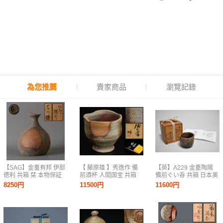
為您推薦
賣家商品
瀏覽記錄
【SAG】金重有邦 伊部
【 藤原雄 】秀逸作 備
【英】A229 金重陶陽
徳利 共箱 栞 本物保証
前酒杯 人間国宝 共箱
備前ぐい呑 共箱 日本美
保証
術 備前焼 酒器 酒盃 杯
8250円
11500円
11600円
骨董品 美術品 古美術
時代品 fm