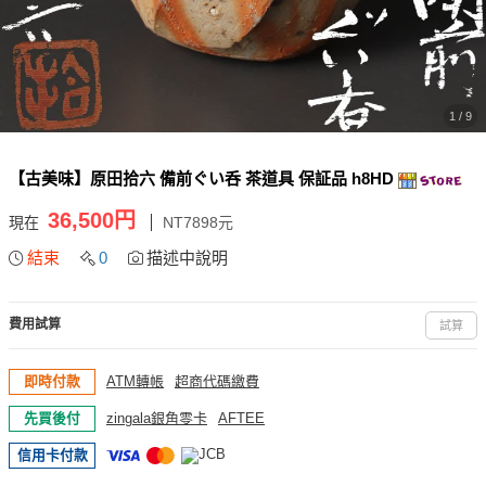
1 / 9
【古美味】原田拾六 備前ぐい呑 茶道具 保証品 h8HD
36,500円
現在
NT7898元
結束
0
描述中說明
費用試算
試算
即時付款
ATM轉帳
超商代碼繳費
先買後付
zingala銀角零卡
AFTEE
信用卡付款