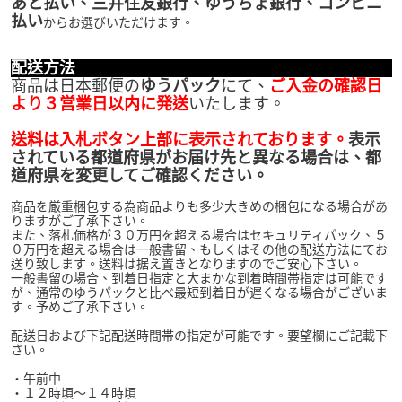
あと払い、三井住友銀行、ゆうちょ銀行、コンビニ
払い
からお選びいただけます。
配送方法
商品は日本郵便の
ゆうパック
にて、
ご入金の確認日
より３営業日以内に発送
いたします。
送料は入札ボタン上部に表示されております。
表示
されている都道府県がお届け先と異なる場合は、都
道府県を変更してご確認ください。
商品を厳重梱包する為商品よりも多少大きめの梱包になる場合があ
りますがご了承下さい。
また、落札価格が３０万円を超える場合はセキュリティパック、５
０万円を超える場合は一般書留、もしくはその他の配送方法にてお
送り致します。送料は据え置きとなりますのでご安心下さい。
一般書留の場合、到着日指定と大まかな到着時間帯指定は可能です
が、通常のゆうパックと比べ最短到着日が遅くなる場合がございま
す。予めご了承下さい。
配送日および下記配送時間帯の指定が可能です。要望欄にご記載下
さい。
・午前中
・１２時頃～１４時頃