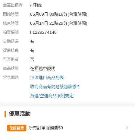
最高出價者
/ 評価:
開始時間
05月09日 09時16分(台灣時間)
結束時間
05月14日 21時29分(台灣時間)
拍賣編號
h1229274148
自動延長
有
提前結束
有
可否退貨
否
商品狀態
在描述中說明
常見問題
無法進口商品列表
收到商品有問題該怎麼辦?
海運/空運商品限制規定
優惠活動
所有訂單服務費$0
免服務費