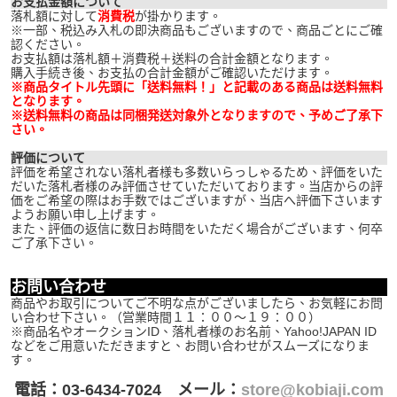
お支払金額について
落札額に対して
消費税
が掛かります。
※一部、税込み入札の即決商品もございますので、商品ごとにご確
認ください。
お支払額は落札額＋消費税＋送料の合計金額となります。
購入手続き後、お支払の合計金額がご確認いただけます。
※商品タイトル先頭に「送料無料！」と記載のある商品は送料無料
となります。
※送料無料の商品は同梱発送対象外となりますので、予めご了承下
さい。
評価について
評価を希望されない落札者様も多数いらっしゃるため、評価をいた
だいた落札者様のみ評価させていただいております。当店からの評
価をご希望の際はお手数ではございますが、当店へ評価下さいます
ようお願い申し上げます。
また、評価の返信に数日お時間をいただく場合がございます、何卒
ご了承下さい。
お問い合わせ
商品やお取引についてご不明な点がございましたら、お気軽にお問
い合わせ下さい。（営業時間１１：００～１９：００）
※商品名やオークションID、落札者様のお名前、Yahoo!JAPAN ID
などをご用意いただきますと、お問い合わせがスムーズになりま
す。
電話：03-6434-7024 メール：
store@kobiaji.com