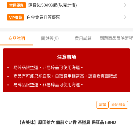
運費$150/KG起(以克計價)
空運優惠
白金會員升等優惠
VIP會員
0
)
問題商品反映流程
商品說明
問與答(
費用試算
注意事項
易碎品限空運，非易碎品可使用海運。
商品有可能只能自取，自取費用相當高，請查看頁面確認
易碎品限空運，非易碎品可使用海運。
翻譯
原始網頁
【古美味】原田拾六 備前ぐい呑 茶道具 保証品 h8HD