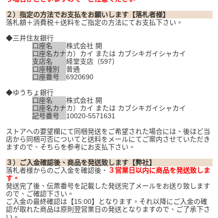
２）指定の方法でお支払をお願いします【落札者様】
落札額＋消費税＋送料をご指定の方法にてお支払下さい。
◆三井住友銀行
口座名
株式会社 開
口座名カナ
カ）カイ または カブシキガイシャカイ
支店名
経堂支店（597）
口座種別
普通
口座番号
6920690
◆ゆうちょ銀行
口座名
株式会社 開
口座名カナ
カ）カイ または カブシキガイシャカイ
記号番号
10020-5571631
ストアへの要望欄にて同梱発送をご希望された場合には、後ほど当
店から同梱可否についてと送料をメールにてご案内させていただき
ますので、そちらを参考にお支払下さい。
３）ご入金確認後、商品を発送致します【弊社】
落札者様からのご入金を確認後、
３営業日以内に商品を発送致しま
す。
発送完了後、伝票番号を記載した発送完了メールをお送り致します
ので、ご確認下さい。
ご入金の最終確認は【15:00】となります。それ以降にご入金の確
認が取れた商品は原則翌営業日の発送となりますので、ご了承下さ
い。