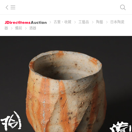
古董、收藏
工藝品
陶藝
日本陶瓷
器
備前
酒器