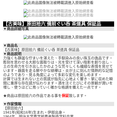
【古美味】原田拾六 備前ぐい呑 茶道具 保証品
▼商品詳細写真
▼商品名
【古美味】原田拾六 備前ぐい呑 茶道具 保証品
▼商品説明
力強くも静謐な佇まいを湛えた、手馴染みの良い珠玉の逸品です。
彫刻を思わせる大胆な面取りは、光を受けて深い陰影を創り出し、
土の生命力を引き出したかのような荒々しくも繊細な表情を見せて
います。器面を走る鮮やかな緋襷は、炎が土に刻んだ情熱的な記憶
のようであり、見る角度によって多彩な変化を楽しめます。
計算では生まれない土の質感が指先に心地よく響き、掌に収めた瞬
間に重厚な存在感が伝わります。酒を注ぐたびにその景観が潤いを
増し、使うほどに育っていく確かな格調を備えた一点です。
★商品は原田拾六の作品である事を
保証
致します。
▼作家情報
【原田拾六】
1941年(昭和16年)生まれ。伊部出身。
1964年 明治大学農学部農産製造学科卒業