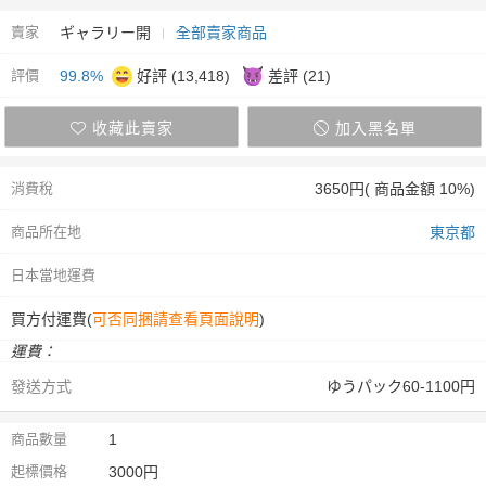
賣家
ギャラリー開
全部賣家商品
評價
99.8%
好評 (13,418)
差評 (21)
收藏此賣家
加入黑名單
消費稅
3650円( 商品金額 10%)
商品所在地
東京都
日本當地運費
買方付運費(
可否同捆請查看頁面說明
)
運費：
發送方式
ゆうパック60-1100円
商品數量
1
起標價格
3000円