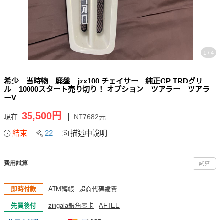
1 / 4
希少 当時物 廃盤 jzx100 チェイサー 純正OP TRDグリ
ル 10000スタート売り切り！ オプション ツアラー ツアラ
ーV
35,500円
現在
NT7682元
結束
22
描述中說明
費用試算
試算
即時付款
ATM轉帳
超商代碼繳費
先買後付
zingala銀角零卡
AFTEE