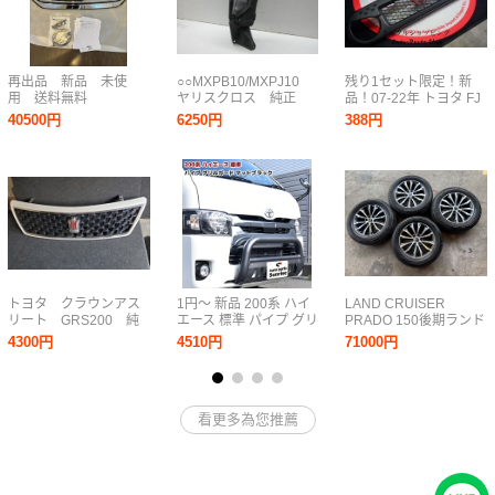
再出品 新品 未使
○○MXPB10/MXPJ10
残り1セット限定！新
用 送料無料
ヤリスクロス 純正
品！07-22年 トヨタ FJ
MODELLSTA 90 ヴォク
デイライト 右側
クルーザー対応 TRDル
40500円
6250円
388円
シー モデリスタ シグネ
KOITO 52-328
ック フロントグリル ア
チャーイルミグリル グ
ングリースタイル カス
リル
タムグリル3D立体アイ
ZWR90W/ZWR95W/MZRA90W/MZRA95W
ライン
トヨタ クラウンアス
1円～ 新品 200系 ハイ
LAND CRUISER
リート GRS200 純
エース 標準 パイプ グリ
PRADO 150後期ランド
正 フロントグリル
ル ガード マット ブラ
クルーザープラド純正
4300円
4510円
71000円
ック スキッド プレート
ホイールセット19イン
付き U字型 ブッシュ バ
チ中古
ー バンパー ガード
看更多為您推薦