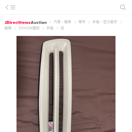
汽車、機車
零件
外裝、空力套件
廠牌
TOYOTA豐田
外裝
前