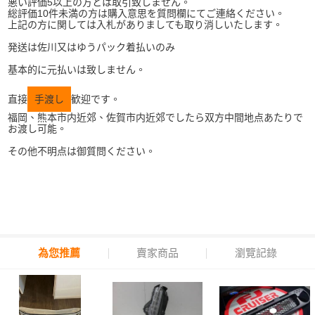
悪い評価5以上の方とは取引致しません。
総評価10件未満の方は購入意思を質問欄にてご連絡ください。
上記の方に関しては入札がありましても取り消しいたします。
発送は佐川又はゆうパック着払いのみ
基本的に元払いは致しません。
直接
手渡し
歓迎です。
福岡、熊本市内近郊、佐賀市内近郊でしたら双方中間地点あたりで
お渡し可能。
その他不明点は御質問ください。
為您推薦
賣家商品
瀏覽記錄