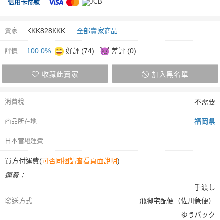
信用卡付款
賣家
KKK828KKK
全部賣家商品
評價
100.0%
好評 (74)
差評 (0)
收藏此賣家
加入黑名單
消費稅
不需要
商品所在地
福岡県
日本當地運費
買方付運費(
可否同捆請查看頁面說明
)
運費：
手渡し
發送方式
飛脚宅配便（佐川急便）
ゆうパック