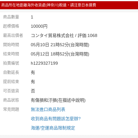
商品所在地距離海外收貨處(神奈川)較遠，請注意日本運費
商品數量
1
起標價格
10000円
最高出價者
コンタイ貿易株式会社 / 評価:1068
開始時間
05月10日 21時52分(台灣時間)
結束時間
05月12日 18時52分(台灣時間)
拍賣編號
h1229327199
自動延長
有
提前結束
有
可否退貨
否
商品狀態
有傷損和汙損(在描述中說明)
常見問題
無法進口商品列表
收到商品有問題該怎麼辦?
海運/空運商品限制規定