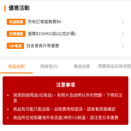
優惠活動
所有訂單服務費$0
免服務費
運費$150/KG起(以克計價)
空運優惠
白金會員升等優惠
VIP會員
0
)
問題商品反映流程
商品說明
問與答(
費用試算
注意事項
偵測到故障品(垃圾品)、有照片及說明以外的問題，下標前注
意
商品有可能只能自取，自取費用相當高，請查看頁面確認
商品所在地距離海外收貨處(神奈川)較遠，請注意日本運費