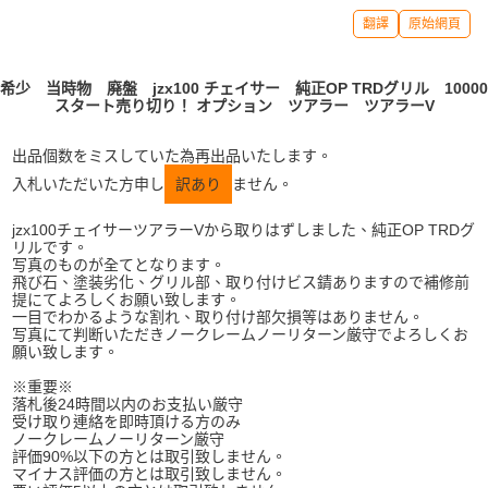
翻譯
原始網頁
希少 当時物 廃盤 jzx100 チェイサー 純正OP TRDグリル 10000
スタート売り切り！ オプション ツアラー ツアラーV
出品個数をミスしていた為再出品いたします。
入札いただいた方申し
訳あり
ません。
jzx100チェイサーツアラーVから取りはずしました、純正OP TRDグ
リルです。
写真のものが全てとなります。
飛び石、塗装劣化、グリル部、取り付けビス錆ありますので補修前
提にてよろしくお願い致します。
一目でわかるような割れ、取り付け部欠損等はありません。
写真にて判断いただきノークレームノーリターン厳守でよろしくお
願い致します。
※重要※
落札後24時間以内のお支払い厳守
受け取り連絡を即時頂ける方のみ
ノークレームノーリターン厳守
評価90%以下の方とは取引致しません。
マイナス評価の方とは取引致しません。