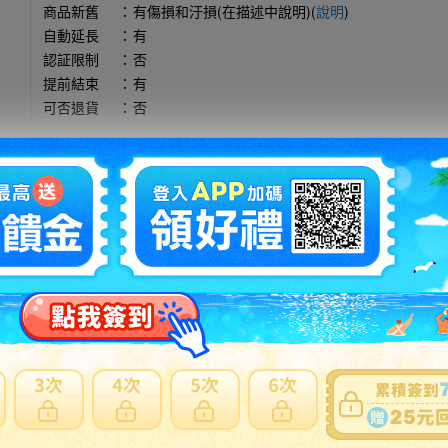
商品新舊
：
有傷損和汙損(在描述中說明)(
說明
)
自動延長
：
有
認証限制
：
否
提前結束
：
有
可否退貨
：
否
出價競標
得標填寫委託單
問題商品反映流程
注意