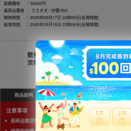
起標價格
：
30000円
最高出價者
：
うさぎ犬 / 評價:953
開始時間
：
2026年05月17日 22時06分(台灣時間)
結束時間
：
2026年05月18日 22時06分(台灣時間)
競標
註冊會員
流程
商品說明
問與答(
0
)
費用試算
注意事項
易碎品限空運，非易碎品可使用海運。
偵測到故障品(垃圾品)、有照片及說明以外的問題，下標前