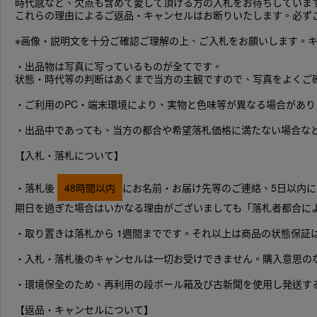
時代感など、欠点も含めて愛して頂ける方の入札をお待ちしていま
これらの理由によるご返品・キャンセルはお断りいたします。必ず
※画像・説明文を十分ご確認ご理解の上、ご入札をお願いします。
・出品物は写真に写っているものが全てです。
状態・時代等の判断はあくまで当方の主観ですので、写真をよくご
・ご利用のPC・端末環境により、実物と色味等が異なる場合があり
・出品中であっても、当方の都合や希望落札価格に満たない場合な
【入札・落札について】
・落札後
48時間以内
にお名前・お届け先等のご連絡、5日以内
期日を過ぎた場合はいかなる理由がございましても「落札者都合に
・取り置きは落札から 1週間までです。それ以上は商品の状態保証
・入札・落札後のキャンセルは一切お受けできません。購入意思の
・環境保全のため、再利用の段ボール箱及び古新聞を使用し発送す
【返品・キャンセルについて】