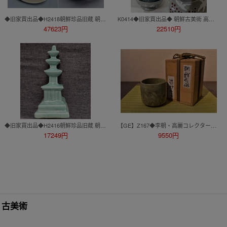
◆旧家買出品◆H2418朝鮮珍品旧蔵 朝鮮美術 高麗磁 朝鮮古陶磁器 古高麗 李朝 高麗青磁碗
K0414◆旧家買出品◆ 朝鮮古美術 高麗磁 李朝時代 古高麗 高麗古陶磁 高麗青磁釉裡紅童子紋執壺★
47623円
22510円
◆旧家買出品◆H2416朝鮮珍品旧蔵 朝鮮美術 高麗磁 朝鮮古陶磁器 古高麗 李朝 高麗青磁塔
【GE】Z167◆李朝・高麗コレクター放出品◆時代 高麗青磁猪口/中国美術 中国古玩 朝鮮 韓国 酒器 酒盃 骨董品 時代品 美術品 古美術品 ys
17249円
9550円
 古美術