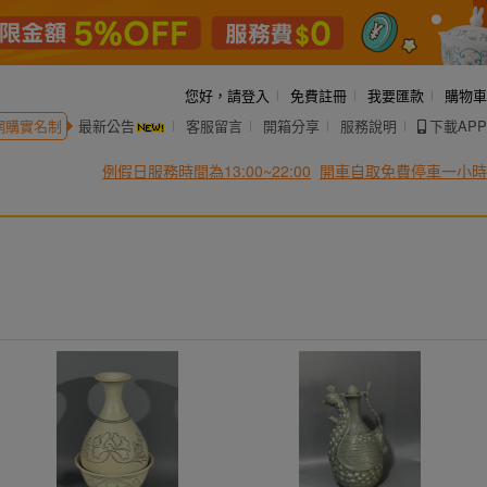
您好，
請登入
免費註冊
我要匯款
購物車
網購實名制
最新公告
客服留言
開箱分享
服務說明
下載APP
例假日服務時間為13:00~22:00
開車自取免費停車一小時