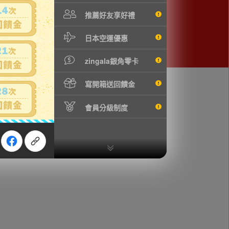
推薦好友享好禮
日本空運優惠
zingala銀角零卡
寫開箱送回饋金
會員分級制度