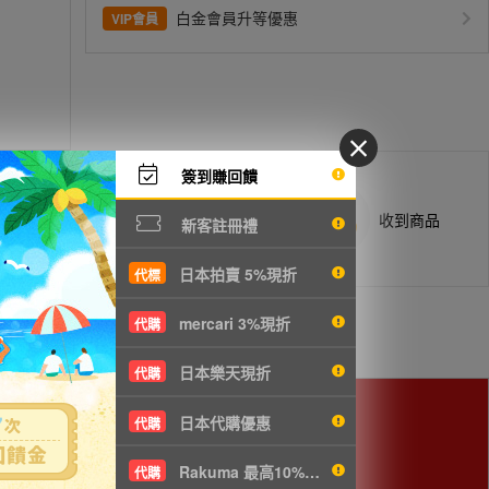
白金會員升等優惠
VIP會員
簽到賺回饋
商品抵台通知出貨
收到商品
新客註冊禮
日本拍賣 5%現折
代標
mercari 3%現折
代購
日本樂天現折
代購
日本代購優惠
代購
Rakuma 最高10%現折
代購