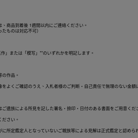
、商品到着後 1週間以内にご連絡ください。
ったものは対応不可）
真作」または「模写」**のいずれかを明記します。
等の作品。
像をよくご確認のうえ、入札者様のご判断・自己責任で無理のない金額
はご遺族による所見を記した署名・捺印・日付のある書面をご用意くだ
ください。
びに所定鑑定人となっていないご親族等による見解は正式鑑定と認めら