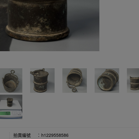
拍賣編號
：
h1229558586