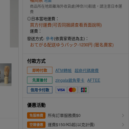
地圖
商品所在地距離海外收貨處(神奈川)較遠，請注意日本運
費
◎日本當地運費：
買方付運費(可否同捆請查看頁面說明)
運費：
發送方式-
參考
(依賣家寄送為主)：
おてがる配送ゆうパック-1230円 (匿名賣家)
付款方式
ATM轉帳
超商代碼繳費
即時付款
zingala銀角零卡
AFTEE
先買後付
信用卡付款
優惠活動
所有訂單服務費$0
免服務費
運費$150/KG起(以克計價)
空運優惠