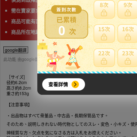
需在賣家要求時間完成匯款
商品可能有凹損、塌陷，請下標前詢問清楚且注意。
0
商品所在地距離海外收貨處(神奈川)較遠，請注意日本運費
google翻譯
此功能 由google翻譯提供參考，樂淘不保證翻譯內容之正確性，詳
［サイズ]
径約6.2cm
查看詳情
高さ約8.2cm
重さ約153g
【注意事項】
・出品物はすべて骨董品・中古品・長期保管品です。
そのため、説明しきれない時代物としてのスレ・変色・小キズ・使
神経質な方、欠点を気になさる方は入札をお控えください。