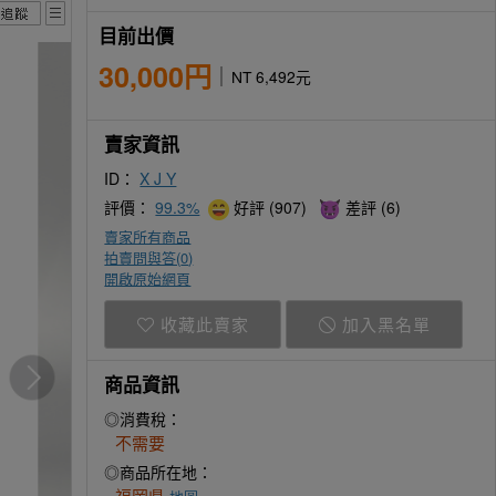
目前出價
30,000円
NT 6,492元
賣家資訊
ID：
X J Y
評價：
99.3%
好評 (907)
差評 (6)
賣家所有商品
拍賣問與答(
0
)
開啟原始網頁
收藏此賣家
加入黑名單
商品資訊
◎消費稅：
不需要
◎商品所在地：
福岡県