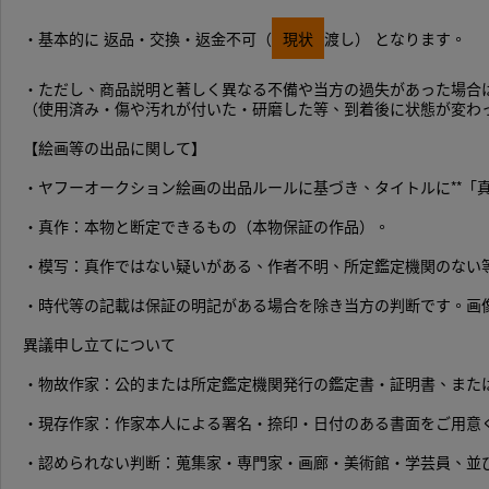
・基本的に 返品・交換・返金不可（
現状
渡し） となります。
・ただし、商品説明と著しく異なる不備や当方の過失があった場合は
（使用済み・傷や汚れが付いた・研磨した等、到着後に状態が変わ
【絵画等の出品に関して】
・ヤフーオークション絵画の出品ルールに基づき、タイトルに**「
・真作：本物と断定できるもの（本物保証の作品）。
・模写：真作ではない疑いがある、作者不明、所定鑑定機関のない
・時代等の記載は保証の明記がある場合を除き当方の判断です。画
異議申し立てについて
・物故作家：公的または所定鑑定機関発行の鑑定書・証明書、また
・現存作家：作家本人による署名・捺印・日付のある書面をご用意
・認められない判断：蒐集家・専門家・画廊・美術館・学芸員、並