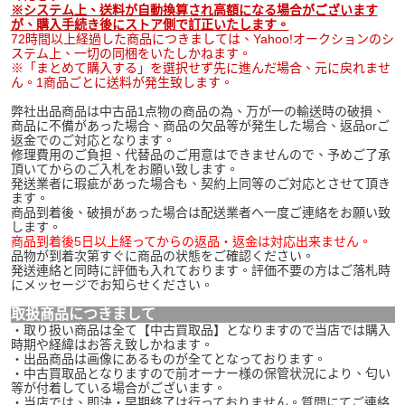
※システム上、送料が自動換算され高額になる場合がございます
が、購入手続き後にストア側で訂正いたします。
72時間以上経過した商品につきましては、Yahoo!オークションのシ
ステム上、一切の同梱をいたしかねます。
※「まとめて購入する」を選択せず先に進んだ場合、元に戻れませ
ん。1商品ごとに送料が発生致します。
弊社出品商品は中古品1点物の商品の為、万が一の輸送時の破損、
商品に不備があった場合、商品の欠品等が発生した場合、返品orご
返金でのご対応となります。
修理費用のご負担、代替品のご用意はできませんので、予めご了承
頂いてからのご入札をお願い致します。
発送業者に瑕疵があった場合も、契約上同等のご対応とさせて頂き
ます。
商品到着後、破損があった場合は配送業者へ一度ご連絡をお願い致
します。
商品到着後5日以上経ってからの返品・返金は対応出来ません。
品物が到着次第すぐに商品の状態をご確認ください。
発送連絡と同時に評価も入れております。評価不要の方はご落札時
にメッセージでお知らせください。
取扱商品につきまして
・取り扱い商品は全て【中古買取品】となりますので当店では購入
時期や経緯はお答え致しかねます。
・出品商品は画像にあるものが全てとなっております。
・中古買取品となりますので前オーナー様の保管状況により、匂い
等が付着している場合がございます。
・当店では、即決・早期終了は行っておりません。質問にてご連絡