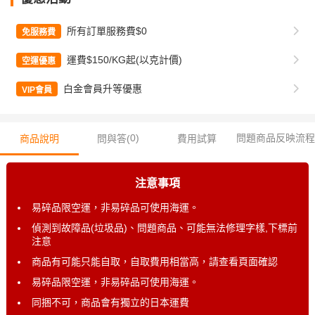
所有訂單服務費$0
免服務費
運費$150/KG起(以克計價)
空運優惠
白金會員升等優惠
VIP會員
0
)
問題商品反映流程
商品說明
問與答(
費用試算
注意事項
易碎品限空運，非易碎品可使用海運。
偵測到故障品(垃圾品)、問題商品、可能無法修理字樣,下標前
注意
商品有可能只能自取，自取費用相當高，請查看頁面確認
易碎品限空運，非易碎品可使用海運。
同捆不可，商品會有獨立的日本運費