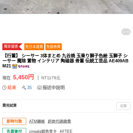
1 / 6
獨家優惠
免日本運費
免服務費
【行董】 シーサー 3体まとめ 九谷焼 玉乗り獅子色絵 玉獅子 シ
ーサー 魔除 置物 インテリア 陶磁器 骨董 伝統工芸品 AE409AB
M21
5,450円
現在
NT1179元
結束
35
描述中說明
費用試算
試算
即時付款
ATM轉帳
超商代碼繳費
先買後付
zingala銀角零卡
AFTEE