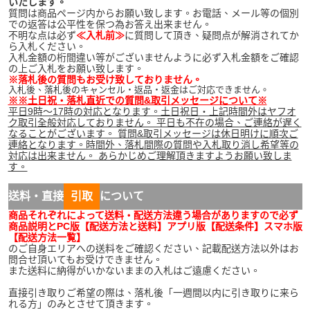
いたします。
質問は商品ページ内からお願い致します。お電話、メール等の個別
での返答は公平性を保つ為お答え出来ません。
不明な点は必ず
≪入札前≫
に質問して頂き、疑問点が解消されてか
ら入札ください。
入札金額の桁間違い等がございませんように必ず入札金額をご確認
の上ご入札をお願い致します。
※落札後の質問もお受け致しておりません。
入札後、落札後のキャンセル・返品・返金はご対応できません。
※※土日祝・落札直近での質問&取引メッセージについて※
平日9時～17時の対応となります。土日祝日・上記時間外はヤフオ
ク取引全般対応しておりません。 平日も不在の場合、ご連絡が遅く
なることがございます。 質問&取引メッセージは休日明けに順次ご
連絡となります。時間外、落札間際の質問や入札取り消し希望等の
対応は出来ません。 あらかじめご理解頂きますようお願い致しま
す。
送料・直接
引取
について
商品それぞれによって送料・配送方法違う場合がありますので必ず
商品説明とPC版【配送方法と送料】アプリ版【配送条件】スマホ版
【配送方法一覧】
のご自身エリアへの送料をご確認ください、記載配送方法以外はお
問合せ頂いてもお受けできません。
また送料に納得がいかないままの入札はご遠慮ください。
直接引き取りご希望の際は、落札後「一週間以内に引き取りに来ら
れる方」のみとさせて頂きます。