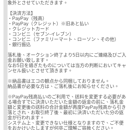
象外とさせていただきます。
【決済方法】
・PayPay（残高）
・PayPay（クレジット）※旧あと払い
・クレジットカード
・コンビニ（セブン-イレブン）
・コンビニ（ファミリーマート、ローソン、その他）
・銀行振込
落札後、オークション終了より5日以内にご連絡及びご入
金お願い致します。
なお5日を過ぎたものについては当方の判断においてキャ
ンセル扱いとさせて頂きます。
※納品書はエコの観点から同梱しておりません。
納品書が必要な方は、ご落札後にお知らせください。
※PayPay残高払いのご利用で、送料を変更する必要があ
る場合すでに決済いただいた金額の返金の前に、落札金
額と変更後の送料の合計金額が再度PayPay残高から引き
落とされ、お取引終了後、最初に決済いただいた分の返
金が行われます。
システム上、変更できない仕様となりますので、ご不便
をおかけいたしますが何卒ご理解ご容赦ください。