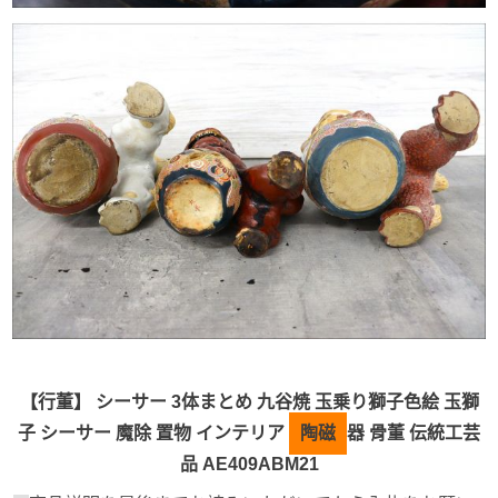
【行董】 シーサー 3体まとめ 九谷焼 玉乗り獅子色絵 玉獅
子 シーサー 魔除 置物 インテリア
陶磁
器 骨董 伝統工芸
品 AE409ABM21