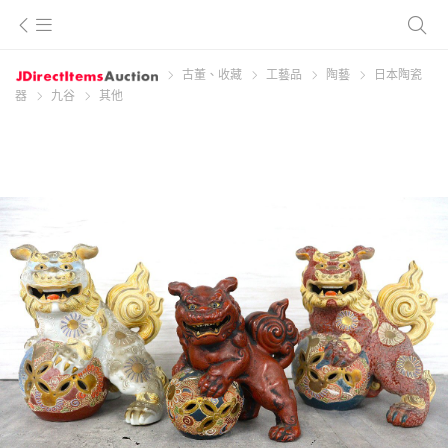
古董、收藏
工藝品
陶藝
日本陶瓷
器
九谷
其他