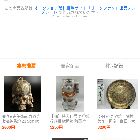
この商品説明は
オークション落札相場サイト「オークファン」出品テン
プレート
で作成されています。
Powered by aucfan.com
為您推薦
賣家商品
瀏覽記錄
壷々● 古美術品 九谷焼
【46】特大10号 九谷焼
DH470 九谷焼 藤村正
七福神香炉 23.5cm 縁
招き猫 縁起物 陶器 開
美作 梅樹 飾皿 大
起物 箱付 唐物 骨董
運 招福 置物 九谷八幡
皿 金彩 絵皿 共
2600円
5250円
3200円
[H129]し
窯 色絵 金彩 左手上げ
箱 幅31cm
約30センチ 石川 伝統工