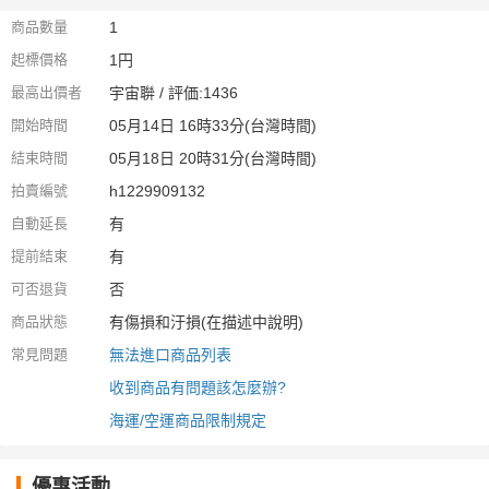
商品數量
1
起標價格
1円
最高出價者
宇宙聨 / 評価:1436
開始時間
05月14日 16時33分(台灣時間)
結束時間
05月18日 20時31分(台灣時間)
拍賣編號
h1229909132
自動延長
有
提前結束
有
可否退貨
否
商品狀態
有傷損和汙損(在描述中說明)
常見問題
無法進口商品列表
收到商品有問題該怎麼辦?
海運/空運商品限制規定
優惠活動