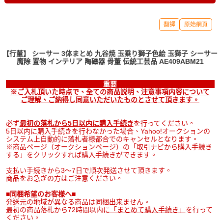
翻譯
原始網頁
【行董】 シーサー 3体まとめ 九谷焼 玉乗り獅子色絵 玉獅子 シーサー
魔除 置物 インテリア 陶磁器 骨董 伝統工芸品 AE409ABM21
重要
※ご入札頂いた時点で、全ての商品説明、注意事項内容について
ご理解、ご納得し同意いただいたものとさせて頂きます。
必ず
最初の落札から5日以内に購入手続き
を行ってください。
5日以内に購入手続きを行わなかった場合、Yahoo!オークションの
システム上自動的に落札者様都合でのキャンセルとなります。
※商品ページ（オークションページ）の「取引ナビから購入手続き
する」をクリックすれば購入手続きができます。
支払い手続きから3～7日で順次発送させて頂きます。
商品をお急ぎの方はご注意ください。
■同梱希望のお客様へ■
発送元の地域が異なる商品は同梱出来ません。
最初の商品落札から72時間以内に
「まとめて購入手続き」
を行って
ください。