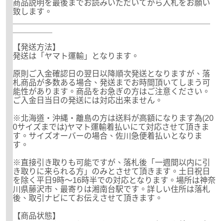
商品説明を最後までお読みいただいてから入札をお願い
致します。
＿＿＿＿＿＿＿＿＿＿＿＿＿＿＿＿＿＿＿＿＿＿＿＿＿
＿＿＿＿＿
【発送方法】
発送は「ヤマト運輸」となります。
原則ご入金確認日の翌日以降順次発送となりますが、落
札商品が多数ある場合、発送までお時間頂いてしまう可
能性があります。商品をお急ぎの方はご注意ください。
ご入金日当日の発送には対応出来ません。
※北海道・沖縄・離島の方は送料が高額になります為(20
0サイズまでは)ヤマト運輸着払いにて対応させて頂きま
す。サイズオーバーの場合、佐川急便着払いとなりま
す。
※直接引き取りも可能ですが、落札後「一週間以内に引
き取りに来られる方」のみとさせて頂きます。土日祝日
を除く平日9時～16時半での対応となります。場所は神奈
川県藤沢市、最寄りは湘南台駅です。詳しい住所は落札
後、取引ナビにてお伝えさせて頂きます。
【商品状態】