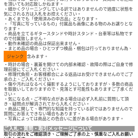
を頂いても対応致しかねます。
・細かくクリーニングしている訳ではありませんので過度に状態を
気にされる方は入札をお控えください。
・あくまでも「使用済みの中古品」となります。
・「写真に写っているもの」付属品も画像にある物のみお譲りとな
ります。
・商品を立てるギタースタンドや時計スタンド・台車等は私物です
ので付属致しません。
・動作未確認の商品は保証出来ません。
・まとめ品の場合、ひとつずつ検品・梱包は行っておりません為、
ジャンク
含みます。
・時計の場合、裏蓋を開けての内部未確認、故障の際はご自身で修
理前提にてご入札ください。
・修理代負担・お客様都合による返品はお受けできませんのでご了
承の上、ご入札ください。
・傷や汚れはなるべく撮影するようにしておりますが、多数の商品
を取扱いしておりますので、見落とす可能性もありますご了承くだ
さい。
・気になる点・ご不明な点がある場合は必ず入札前に質問して頂
き、疑問点が解消されてから入札ください。
・商品に関して、専門的な知識を持っている訳ではありませんので
質問にお答えできない場合もあります。
・写真によっては商品との色合いに差がある場合があります。
ご入札・質問・取引メッセージについて
取引の流れをご確認頂き、ご理解ご了承の上、慎重なご入札お願い