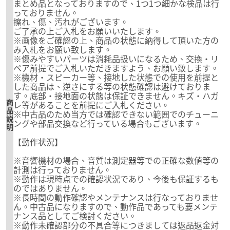
まとめ品となっておりますので、1つ1つ細かな検品は行
っておりません。
擦れ、傷、汚れがございます。
ご了承の上ご入札をお願いいたします。
※画像をご確認の上、商品の状態に納得して頂いた方の
み入札をお願い致します。
※傷みやすいパーツは消耗品扱いになるため、交換・リ
ペア前提でご入札いただきますよう、お願い致します。
※機材・スピーカー等、接地した状態での使用を前提と
した商品は、逆さにする等の状態確認は避けておりま
す。底部・接地面の状態は保証できません。キズ・ハガ
商
レ等があることを前提にご入札ください。
品
※中古品のため当方では確認できない範囲でのチューニ
説
ングや部品交換など行っている場合もございます。
明
【動作状況】
※音響機材の場合、音質は測定器等での正確な数値等の
計測は行っておりません。
※動作は現時点での確認状況であり、今後も保証するも
のではありません。
※長時間の動作確認やメンテナンスは行なっておりませ
ん。中古品になりますので、動作品であっても要メンテ
ナンス品としてご検討ください。
※動作未確認部分の不具合等につきましては返品返金対