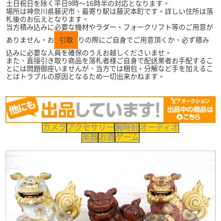
土日祝日を除く平日9時～16時半の対応となります。
場所は神奈川県藤沢市、最寄り駅は藤沢本町です。詳しい住所は落
札後のお伝えとなります。
当方積み込みに必要な機材やラダー・フォークリフト等のご用意が
ありません。お
引取
りの際にご自身でご用意頂くか、必ず積み
込みに必要な人員を確保のうえお越しくださいませ。
また、直接引き取り商品を落札者様ご自身で配送業者お手配するこ
とには問題御座いませんが、当方では梱包・分解など手を加えるこ
とはトラブルの原因となるため一切出来かねます。
カメラ
アクセサリー
腕時計
オーディオ
楽器
お酒
ゲーム