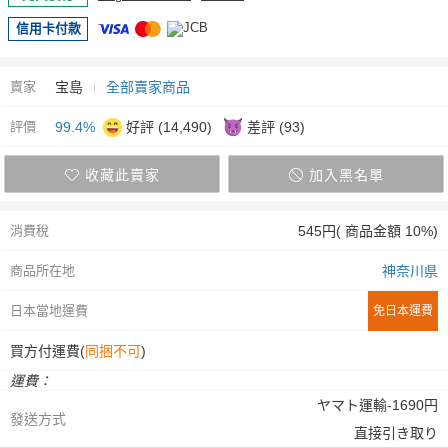
信用卡付款
賣家
宝島
全部賣家商品
評價
99.4%
好評 (14,490)
差評 (93)
收藏此賣家
加入黑名單
消費稅
545円( 商品金額 10%)
商品所在地
神奈川県
日本當地運費
免日本運費
買方付運費(
同捆不可
)
運費：
ヤマト運輸-1690円
發送方式
直接引き取り