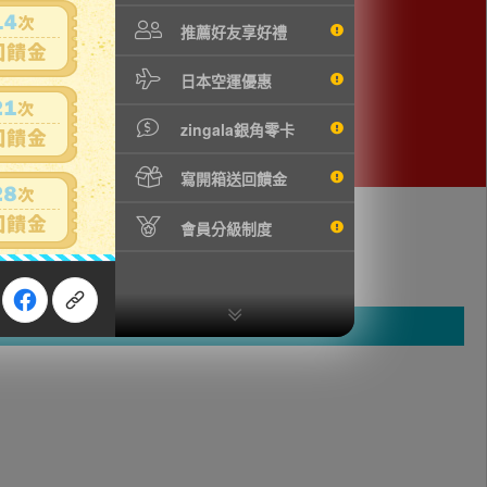
推薦好友享好禮
日本空運優惠
zingala銀角零卡
寫開箱送回饋金
會員分級制度