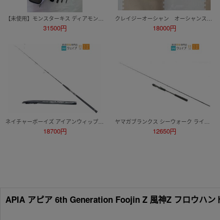
【未使用】モンスターキス ディアモンスター MX-6 Pro 仕舞寸法 50cm Monster Kiss 怪魚 海外遠征 ピーコックバス 0805-06
クレイジーオーシャン オーシャンスピア OSP-SG50C イカメタル
31500円
18000円
ネイチャーボーイズ アイアンウィップ IWNB-613 美品
ヤマガブランクス シーウォーク ライトジギング 66ML
18700円
12650円
APIA アピア 6th Generation Foojin Z 風神Z フロウ