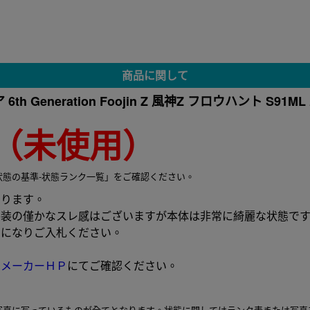
商品に関して
 6th Generation Foojin Z 風神Z フロウハント S91
（未使用）
状態の基準-状態ランク一覧」をご確認ください。
なります。
外装の僅かなスレ感はございますが本体は非常に綺麗な状態で
考になりご入札ください。
は
メーカーＨＰ
にてご確認ください。
写真に写っているものが全てとなります。状態に関してはランク表または写真