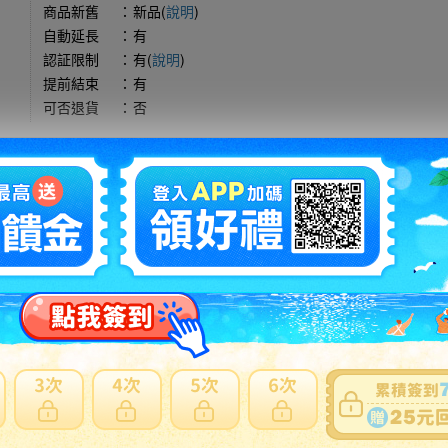
商品新舊
：
新品(
說明
)
自動延長
：
有
認証限制
：
有(
說明
)
提前結束
：
有
可否退貨
：
否
出價競標
得標填寫委託單
問題商品反映流程
型商品，使用空運會產生材積費用與其他費用，使用海運則無其他費
日本會主動加一個紙箱包裝，會增加國際運費。