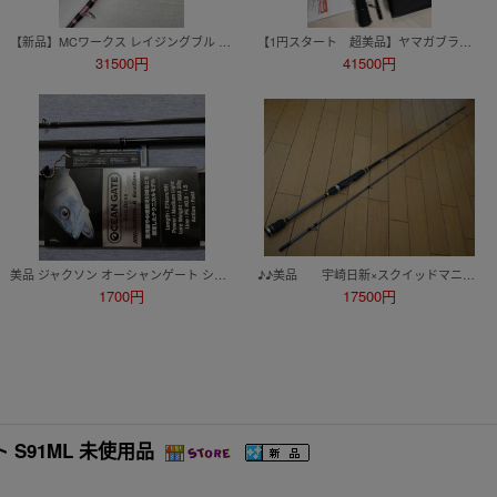
【新品】MCワークス レイジングブル 106XX RAGING BULL cast80~150g パワー9 ベイトリール用 0805-03
【1円スタート 超美品】ヤマガブランクス 23 カリスタ 90LML/S YAMAGA Blanks Calista
31500円
41500円
美品 ジャクソン オーシャンゲート シーバス JOG-900ML-K SeaBass シーバス＆ライトショアジギングに
♪♪美品 宇崎日新×スクイッドマニア アレス ゼロG エヴォリューション 威 806 ダークスパイダー♪♪
1700円
17500円
ハント S91ML 未使用品