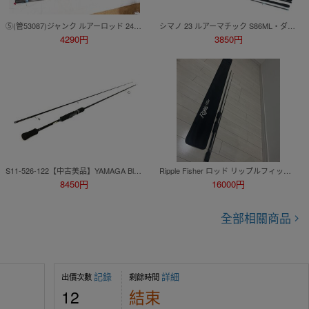
⑤(管53087)ジャンク ルアーロッド 24本セット ダイワ エメラルダス STX EZ83MH-HD シマノ ディアルーナ S100MH ソアレBBS 610LS 他
シマノ 23 ルアーマチック S86ML・ダイワ ルアーニスト 96MH 計2点 セットルアーロッド
4290円
3850円
S11-526-122【中古美品】YAMAGA Blanks(ヤマガブランクス) メビウス 710L MS-710L (2ピース) エギングロッド/釣竿 本体のみ
Ripple Fisher ロッド リップルフィッシャー rc-77
8450円
16000円
全部相關商品
記錄
詳細
出價次數
剩餘時間
12
結束