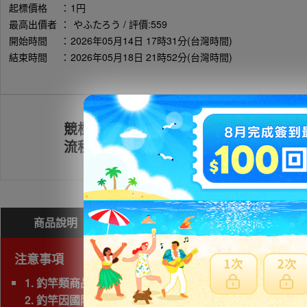
起標價格
：
1円
最高出價者
：
やふたろう / 評價:559
開始時間
：
2026年05月14日 17時31分(台灣時間)
結束時間
：
2026年05月18日 21時52分(台灣時間)
競標
註冊會員
流程
商品說明
問與答(
0
)
費用試算
注意事項
1. 釣竿類商品，若三邊長度總和超過180cm以上為大
2. 釣竿因國際運送經常發生破損，因此若非紙箱包裝，