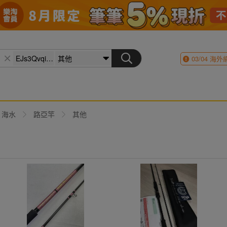
03/04
海外
海水
路亞竿
其他