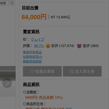
目前出價
64,000円
NT 13,849元
賣家資訊
ID：
ウェイブ
評價：
99.7%
好評 (127,074)
差評 (383)
賣家所有商品
拍賣問與答(
0
)
開啟原始網頁
收藏此賣家
加入黑名單
商品資訊
◎消費稅：
6400円( 商品金額 10%)
◎商品所在地：
神奈川県 横浜市/711025