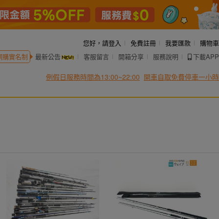
您好，
請登入
免費註冊
我要匯款
購物車
網購實名制
最新公告
客服留言
開箱分享
服務說明
下載APP
例假日服務時間為13:00~22:00
開車自取免費停車一小時