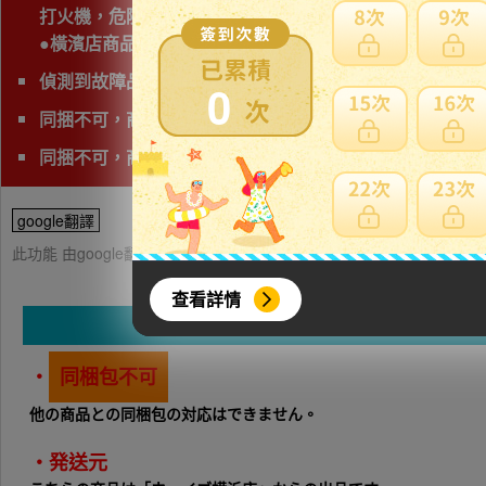
打火機，危險物品，運輸公司禁止運送，因此無法協助購
●橫濱店商品已不包含在獨家優惠對象中，還請會員留意●
偵測到故障品(垃圾品)、問題商品、可能無法修理字樣,下
0
同捆不可，商品會有獨立的日本運費。
同捆不可，商品會有獨立的日本運費
google翻譯
此功能 由google翻譯提供參考，樂淘不保證翻譯內容之正確性，詳
查看詳情
・
同梱包不可
他の商品との同梱包の対応はできません。
・発送元