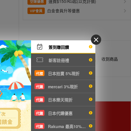
運費$150/KG起(以克計價)
空運優惠
白金會員升等優惠
VIP會員
簽到賺回饋
商品抵台通知出貨
收到商品
新客註冊禮
日本拍賣 5%現折
代標
mercari 3%現折
代購
日本樂天現折
代購
日本代購優惠
代購
用。
Rakuma 最高10%現折
代購