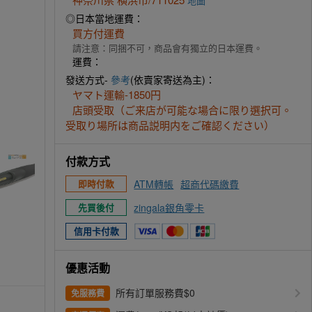
地圖
◎日本當地運費：
買方付運費
請注意：同捆不可，商品會有獨立的日本運費。
運費：
發送方式-
參考
(依賣家寄送為主)：
160X711025 (2).JPG
ヤマト運輸-1850円
店頭受取（ご来店が可能な場合に限り選択可。
受取り場所は商品説明内をご確認ください）
付款方式
ATM轉帳
超商代碼繳費
即時付款
zingala銀角零卡
先買後付
信用卡付款
優惠活動
所有訂單服務費$0
免服務費