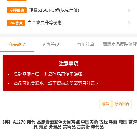
運費$150/KG起(以克計價)
空運優惠
白金會員升等優惠
VIP會員
0
)
問題商品反映流程
商品說明
問與答(
費用試算
注意事項
易碎品限空運，非易碎品可使用海運。
商品可能會漏水，請下標前詢問清楚且注意。
翻譯
原始網頁
【英】A1270 時代 高麗青磁翠色天目茶碗 中国美術 古玩 朝鮮 韓国 茶道
具 青瓷 骨董品 美術品 古美術 時代品