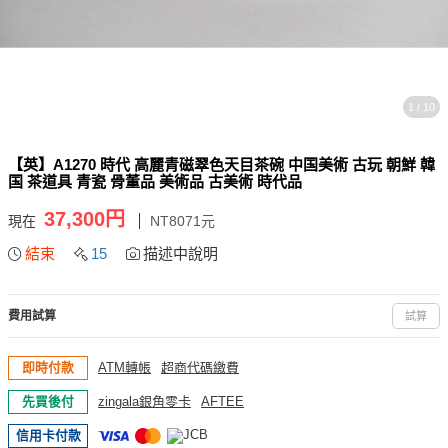
1 / 10
【英】A1270 時代 高麗青磁翠色天目茶碗 中国美術 古玩 朝鮮 韓
国 茶道具 青瓷 骨董品 美術品 古美術 時代品
37,300円
現在
NT8071元
結束
15
描述中說明
費用試算
試算
即時付款
ATM轉帳
超商代碼繳費
先買後付
zingala銀角零卡
AFTEE
信用卡付款