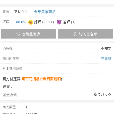
賣家
アレクサ
全部賣家商品
評價
100.0%
好評 (2,021)
差評 (1)
收藏此賣家
加入黑名單
消費稅
不需要
商品所在地
三重県
日本當地運費
買方付運費(
可否同捆請查看頁面說明
)
運費：
發送方式
ゆうパック
商品數量
1