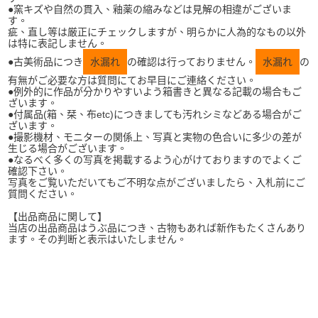
●窯キズや自然の貫入、釉薬の縮みなどは見解の相違がございま
す。
疵、直し等は厳正にチェックしますが、明らかに人為的なもの以外
は特に表記しません。
●古美術品につき
水漏れ
の確認は行っておりません。
水漏れ
の
有無がご必要な方は質問にてお早目にご連絡ください。
●例外的に作品が分かりやすいよう箱書きと異なる記載の場合もご
ざいます。
●付属品(箱、栞、布etc)につきましても汚れシミなどある場合がご
ざいます。
●撮影機材、モニターの関係上、写真と実物の色合いに多少の差が
生じる場合がございます。
●なるべく多くの写真を掲載するよう心がけておりますのでよくご
確認下さい。
写真をご覧いただいてもご不明な点がございましたら、入札前にご
質問ください。
【出品商品に関して】
当店の出品商品はうぶ品につき、古物もあれば新作もたくさんあり
ます。その判断と表示はいたしません。