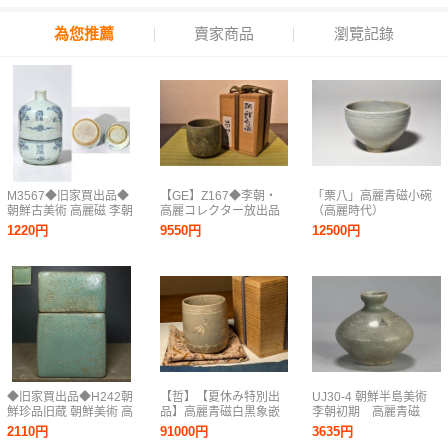
為您推薦
賣家商品
瀏覽記錄
M3567◆旧家買出品◆
【GE】Z167◆李朝・
「栗八」高麗青磁小碗
朝鮮古美術 高麗磁 李朝
高麗コレクター放出品
（高麗時代）
時代 古高麗 高麗古陶磁
◆時代 高麗青磁猪口/中
1220円
9550円
12500円
高麗白磁染付花卉紋瓶
国美術 中国古玩 朝鮮
★
韓国 酒器 酒盃 骨董品
時代品 美術品 古美術品
ys
◆旧家買出品◆H242朝
【哲】【夏休み特別出
UJ30-4 朝鮮半島美術
鮮珍品旧蔵 朝鮮美術 高
品】高麗青磁白黒象嵌
李朝初期 高麗青磁
麗磁 朝鮮古陶磁器 古高
蜂と菊花文筒茶碗（高
象嵌鶴文壺 油壺 小
2110円
91000円
3635円
麗 李朝 高麗青磁藥盒
麗時代・13世紀）
壺 時代物 古物