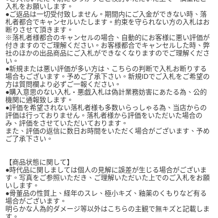
入札をお願いします。
●ご返品は一切受付致しません。期間内にご入金ができない時、落
札者都合でキャンセルいたします。約束を守られない方の入札はお
断りさせて頂きます。
※落札者様都合のキャンセルの場合、自動的にお客様に悪い評価が
付きますのでご理解ください。お客様都合でキャンセルした時、弊
社のほかの出品商品にご入札ができなくなりますのでご理解くださ
い。
●新規または悪い評価が多い方は、こちらの判断で入札お断りする
場合もございます。予めご了承下さい。新規IDでご入札をご希望の
方は質問欄より必ずご一報ください。
●購入意思のない入札・悪戯入札は偽計業務妨害にあたる為、公的
機関に通報致します。
●評価を希望されない落札者様も多数いらっしゃる為、当店からの
評価は行っておりません。落札者様から評価をいただいた場合の
み、評価をさせていただいております。
また、評価の返信に数日お時間をいただく場合がございます、予め
ご了承下さい。
【商品状態に関して】
●時代品に関しましては個人の見解に誤差が生じる場合がございま
す。写真をご参照いただき、ご理解いただいた上でのご入札をお願
いします。
●骨董品の性質上、経年のスレ、極小キズ、釉薬のくもりなど有る
場合がございます。
明らかな人為的ダメージ等以外はこちらの主観で無キズと記載しま
す。