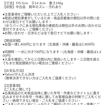
【寸法】Ｈ5.5cm Ｄ14.4cm 重さ246g
【状態】中古品 経年のスレ、汚れあり
●注意事項をご理解いただいた上でご入札ください。
●発送は梱包業者がしているため、商品到着後の梱包以外の問い合
わせは取引ナビでお願いします。
（ゆうパックにある梱包業者の連絡先は梱包以外のお問い合わせは
受付できません。ご理解ください）
●お問い合わせ・交渉などは全て取引ナビでお願い致します。
【発送詳細】
●全国一律1,400円になります（北海道・沖縄・離島は2,800円）
●同梱時、一点に付き700円になります。(北海道・沖縄・離島は1,4
00円)
●入金を確認してから三日間以内に発送いたします。三日間を超え
てもまだ発送連絡がない場合はご連絡ください。
【お支払方法】
●Yahoo!かんたん決済
（簡単決済できない方はご入札をご遠慮ください）
【注意事項】
【ご入札に関して】
●古美術品のため商品自体に書いた年号、作者などタイトルに書き
込みますがその年号、作者に関してお客様自身の判断でご入札くだ
さい。納得できない場合、ご入札をご遠慮ください。
●ご入札いただく前にしっかりとご検討いただいた上で、慎重にご