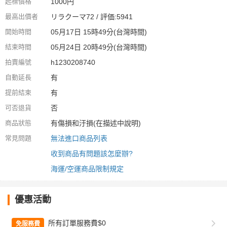
起標價格
1000円
最高出價者
リラクーマ72 / 評価:5941
開始時間
05月17日 15時49分(台灣時間)
結束時間
05月24日 20時49分(台灣時間)
拍賣編號
h1230208740
自動延長
有
提前結束
有
可否退貨
否
商品狀態
有傷損和汙損(在描述中說明)
常見問題
無法進口商品列表
收到商品有問題該怎麼辦?
海運/空運商品限制規定
優惠活動
所有訂單服務費$0
免服務費