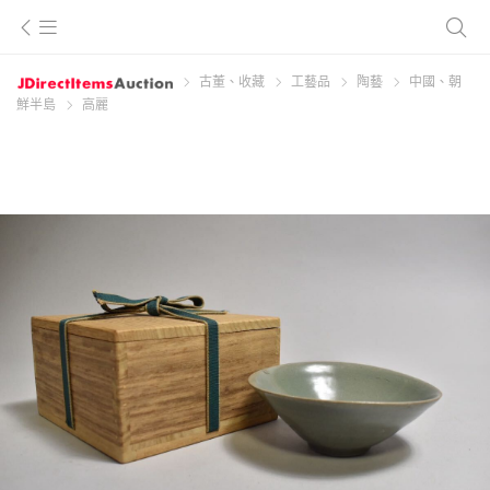
古董、收藏
工藝品
陶藝
中國、朝
鮮半島
高麗