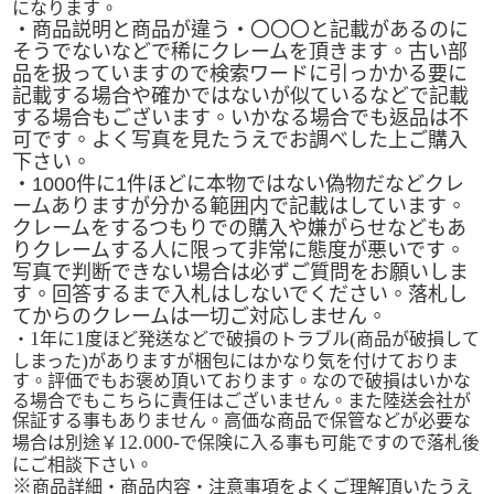
になります。
・商品説明と商品が違う・〇〇〇と記載があるのに
そうでないなどで稀にクレームを頂きます。古い部
品を扱っていますので検索ワードに引っかかる要に
記載する場合や確かではないが似ているなどで記載
する場合もございます。いかなる場合でも返品は不
可です。よく写真を見たうえでお調べした上ご購入
下さい。
・
1000
件に
1
件ほどに本物ではない偽物だなどクレ
ームありますが分かる範囲内で記載はしています。
クレームをするつもりでの購入や嫌がらせなどもあ
りクレームする人に限って非常に態度が悪いです。
写真で判断できない場合は必ずご質問をお願いしま
す。回答するまで入札はしないでください。落札し
てからのクレームは一切ご対応しません。
1
1
(
・
年に
度ほど発送などで破損のトラブル
商品が破損して
)
しまった
がありますが梱包にはかなり気を付けておりま
す。評価でもお褒め頂いております。なので破損はいかな
る場合でもこちらに責任はございません。また陸送会社が
保証する事もありません。高価な商品で保管などが必要な
12.000-
場合は別途￥
で保険に入る事も可能ですので落札後
にご相談下さい。
※
商品詳細・商品内容・注意事項をよくご理解頂いたうえ