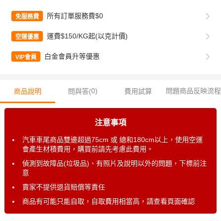
所有訂單服務費$0
免服務費
運費$150/KG起(以克計價)
空運優惠
白金會員升等優惠
VIP會員
0
)
問題商品反映流程
商品說明
問與答(
費用試算
注意事項
汽車車尾商品雙邊超過75cm 或 總和180cm以上，使用空運
會產生材積費用，購買前請先考慮此費用。
偵測到故障品(垃圾品)、有照片及說明以外的問題，下標前注
意
賣家不提供退貨賠償等責任
商品有可能只能自取，自取費用相當高，請查看頁面確認