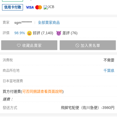
信用卡付款
賣家
sgm********
全部賣家商品
評價
98.9%
好評 (7,140)
差評 (76)
收藏此賣家
加入黑名單
消費稅
不需要
商品所在地
千葉県
日本當地運費
買方付運費(
可否同捆請查看頁面說明
)
運費：
發送方式
飛脚宅配便（佐川急便）-3980円