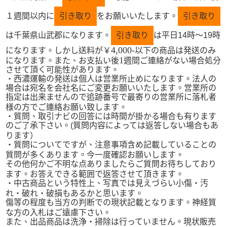
１週間以内に
引き取り
をお願いいたします。
引き取り
は千葉県山武郡になります。
引き取り
は平日
14
時～
19
時
4,000-
になります。しかし送料が￥
以下の商品は発送のみ
1
になります。また、お支払い後
週間ご連絡がない場合処分
させて頂く可能性があります。
・西濃運輸の発送は個人は営業所止めになります。法人の
場合は宛名を会社名にご変更お願いいたします。営業所の
指定は出来ませんので追跡番号で最寄りの営業所に落札者
様の方でご連絡お願い致します。
・質問、取引ナビの回答には時間が掛かる場合も有ります
のご了承下さい。
(
質問内容によっては返答しない場合もあ
ります）
・質問についてですが、注意事項含め記載していることの
質問が多くあります。今一度確認お願いします。
その他何かご不明な点ありましたらご質問お待ちしており
ます。お答えできる範囲で返答させて頂きます。
・中古商品という特性上、写真では見えづらい小傷・汚
れ・破れ・破損もあるかと思います。
傷等の程度も当方の判断での現状記載となります。神経質
な方の入札はご遠慮下さい。
また、出品商品は洗浄・掃除は行っていません。現状販売