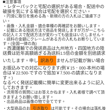
■
注意事項
・レターパックと宅配の選択がある場合、配送中の
破損を気にする場合は宅配を選択ください。
・円滑に取引を進める為、新規の方の入札はご遠慮下さ
い。
・画像、入札金額、適合車種の再確認をお願いします。
・記載にある陸送方法で商品を発送しますが万が一こちら
の記入ミスで配送方法が変わっても返金はいたしません。
・送料の金額にクレームがある方の入札もお断りしていま
す。
(
全国一律の為
)
・西濃運輸での発送商品は九州地方・四国地方の陸
送費は近年高額過ぎる為送料
倍の金額を別途請求
1.5
いたします。申し
訳あり
ませんが記載が無い場合
お振込みでの対応になります
例￥
．
本州の場
(
15
000‐
合は￥
ですので追加￥
の請求になりま
22.500‐
7.500‐
す。
)
なるべく発送記載欄に簡単に変更出来るように記入
しておきます。
・流用等の質問にはお答えかねます。入札者様で調べて頂
きますようお願い致します。
・出品商品は画像の物で全てです。
・大型商品のお
引き取り
は可能です。その場合は落札後