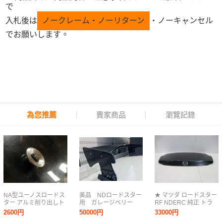
で
入札後は
ノークレーム・ノーリターン
・ノーキャンセル
でお願いします。
為您推薦
賣家商品
瀏覽記錄
NA型ユーノスロードス
美品 NDロードスター
★ マツダ ロードスター
ター アルミ削り出しト
用 ガレージベリー
RF NDERC 純正 トラ
ランクオープナーキー
GTウィング ハイタイ
ンク (B050633)
2600円
50000円
33000円
リング
プ スポイラー リアスポ