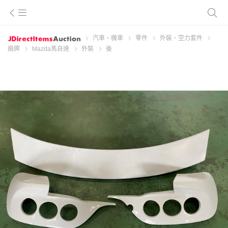
汽車、機車
零件
外裝、空力套件
廠牌
Mazda馬自達
外裝
後