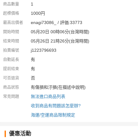
商品數量
1
起標價格
1000円
最高出價者
enagi73086_ / 評価:33773
開始時間
05月20日 00時06分(台灣時間)
結束時間
05月26日 21時26分(台灣時間)
拍賣編號
j1223796693
自動延長
有
提前結束
有
可否退貨
否
商品狀態
有傷損和汙損(在描述中說明)
常見問題
無法進口商品列表
收到商品有問題該怎麼辦?
海運/空運商品限制規定
優惠活動