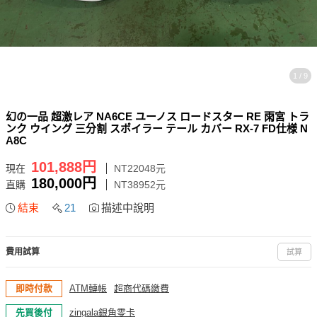
1 / 9
幻の一品 超激レア NA6CE ユーノス ロードスター RE 雨宮 トラ
ンク ウイング 三分割 スポイラー テール カバー RX-7 FD仕様 N
A8C
101,888円
現在
NT22048元
180,000円
直購
NT38952元
結束
21
描述中說明
費用試算
試算
即時付款
ATM轉帳
超商代碼繳費
先買後付
zingala銀角零卡