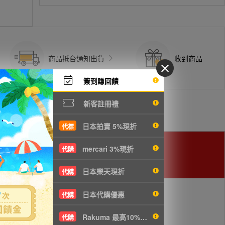
商品抵台通知出貨
收到商品
簽到賺回饋
新客註冊禮
日本拍賣 5%現折
代標
mercari 3%現折
代購
日本樂天現折
代購
日本代購優惠
代購
Rakuma 最高10%現折
代購