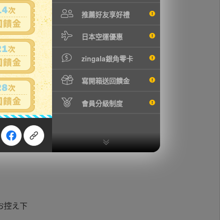
推薦好友享好禮
日本空運優惠
zingala銀角零卡
寫開箱送回饋金
會員分級制度
お控え下