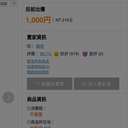
目前出價
1,000円
NT 216元
賣家資訊
ID：
藤原
評價：
99.7%
好評 (579)
差評 (2)
賣家所有商品
拍賣問與答(
0
)
開啟原始網頁
收藏此賣家
加入黑名單
商品資訊
◎消費稅：
不需要
◎商品所在地：
大阪府