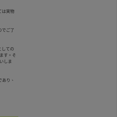
ては実物
のでご了
としての
ます。そ
いしま
であり、