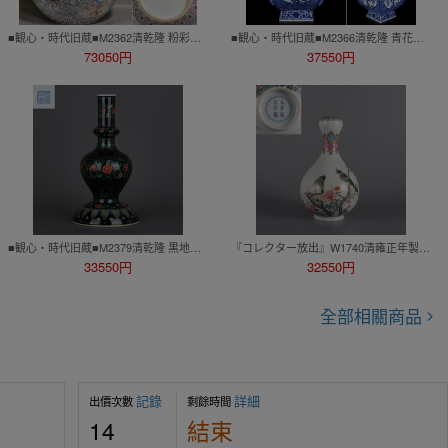
■観心・時代旧蔵■M2362清乾隆 粉彩水官大帝巡海図詩文天球瓶・古陶磁器 ・珍品旧蔵・古賞物・時代物
■観心・時代旧蔵■M2366清乾隆 青花福紋銅錢寿字紋開光花卉三多紋四方瓶・古陶磁器 ・珍品旧蔵・古賞物・時代物
73050円
37550円
■観心・時代旧蔵■M2379清乾隆 黒地五彩纏枝花卉紋瓶・古陶磁器 ・珍品旧蔵・古賞物・時代物
『コレクター放出』W1740清雍正年製 琺瑯彩花鳥紋蒜頭瓶・古陶磁器 ・珍品旧蔵・古賞物・時代物
33550円
32550円
全部相關商品
記錄
詳細
出價次數
剩餘時間
14
結束