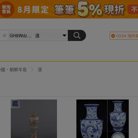
03/04
海外
中國、朝鮮半島
清