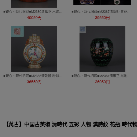
■観心・時代旧蔵■M2380清雍正 木紋辺石紋釉唐英詩文図筆立・古陶磁器 ・珍品旧蔵・古賞物・時代物
■観心・時代旧蔵■M2367清康熙 青花釉里紅海獣紋洗頭瓶・古陶磁器 ・珍品旧蔵・古賞物・時代物
40050円
39550円
■観心・時代旧蔵■M2385清乾隆 粉彩開光嬰戲図三管抱月瓶・古陶磁器 ・珍品旧蔵・古賞物・時代物
■観心・時代旧蔵■M2381清雍正 黒地五彩纏枝花卉紋水盂・古陶磁器 ・珍品旧蔵・古賞物・時代物
36550円
36050円
【萬古】中国古美術 清時代 五彩 人物 漢詩紋 花瓶 時代物 古