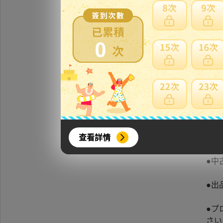
0
□商品詳
★商
ご確
落札
返金
查看詳情
●中
●出
●プ
さい