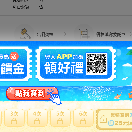
可否退貨
：
否
出價競標
得標填寫委託單
問題商品反映流程
細問題說明請使用商品問與答