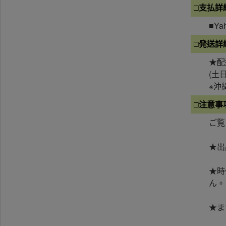
□支払詳
■Y
□発送詳
★配
(土
※沖
□注意事
ご覧
★出
★時
ん。
★ま