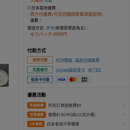
地圖
◎日本當地運費：
買方付運費(可否同捆請查看頁面說明)
運費：
發送方式-
參考
(依賣家寄送為主)：
ゆうパック-2000円
付款方式
ATM轉帳
超商代碼繳費
即時付款
zingala銀角零卡
AFTEE
先買後付
信用卡付款
優惠活動
所有訂單服務費$0
免服務費
運費$150/KG起(以克計價)
空運優惠
白金會員升等優惠
VIP會員