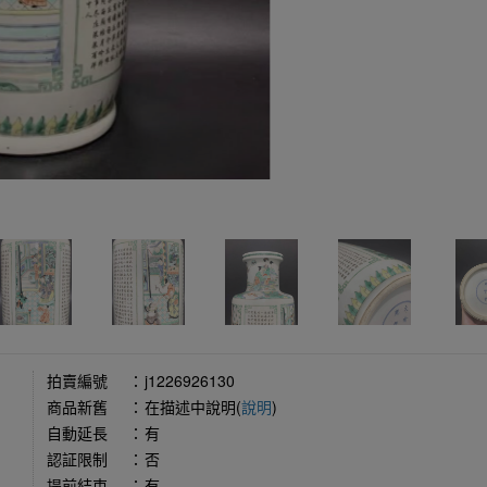
拍賣編號
：
j1226926130
商品新舊
：
在描述中說明(
說明
)
自動延長
：
有
認証限制
：
否
提前結束
：
有