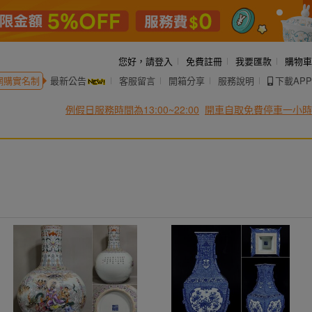
您好，
請登入
免費註冊
我要匯款
購物車
網購實名制
最新公告
客服留言
開箱分享
服務說明
下載APP
例假日服務時間為13:00~22:00
開車自取免費停車一小時