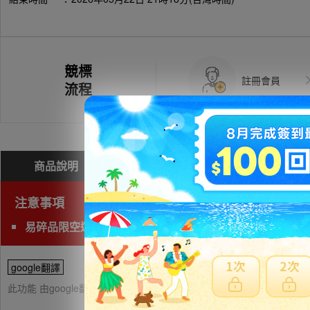
競標
註冊會員
流程
商品說明
問與答(
0
)
費用試算
注意事項
易碎品限空運，非易碎品可使用海運。
google翻譯
此功能 由google翻譯提供參考，樂淘不保證翻譯內容之正確性，詳