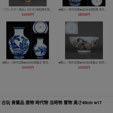
『コレクター放出』W1741清乾隆年製 粉彩金地万花紋小梅瓶・古陶磁器 ・珍品旧蔵・古賞物・時代物
■観心・時代旧蔵■M2363清乾隆 青花纏枝蓮龍鳳呈祥紋獣耳瓶・古陶磁器 ・珍品旧蔵・古賞物・時代物
34000円
38550円
■観心・時代旧蔵■M2365清雍正 青花麻姑献寿人物瓶・古陶磁器 ・珍品旧蔵・古賞物・時代物
■観心・時代旧蔵■M2382清雍正 粉彩十八羅漢図碗・古陶磁器 ・珍品旧蔵・古賞物・時代物
35550円
33550円
玩 骨董品 唐物 時代物 当時物 置物 高さ49cm w17