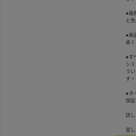
●画
と色
●商
承く
●す
シミ
うい
す。
●タ
保証
詳し
宜し