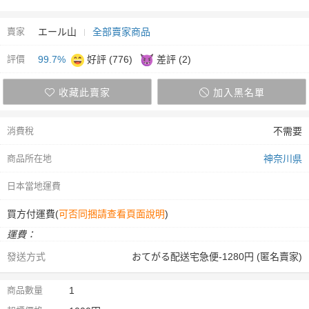
賣家
エール山
全部賣家商品
評價
99.7%
好評 (776)
差評 (2)
收藏此賣家
加入黑名單
消費稅
不需要
商品所在地
神奈川県
日本當地運費
買方付運費(
可否同捆請查看頁面說明
)
運費：
發送方式
おてがる配送宅急便-1280円 (匿名賣家)
商品數量
1