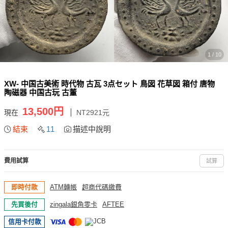
1 / 10
XW- 中国古美術 時代物 古瓦 3点セット 鳥図 花草図 箱付 唐物
陶磁器 中国古玩 古董
13,500円
現在
NT2921元
結束
11
描述中說明
費用試算
試算
即時付款
ATM轉帳
超商代碼繳費
先買後付
zingala銀角零卡
AFTEE
信用卡付款