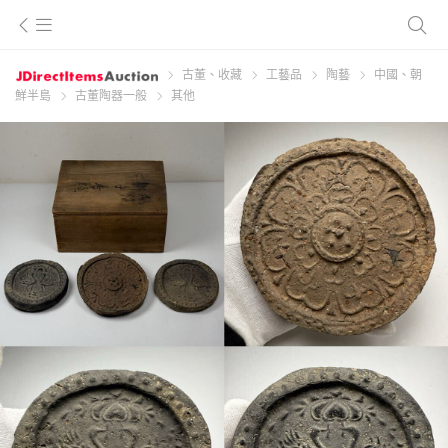
古董、收藏
工藝品
陶藝
中國、朝
鮮半島
古董陶器一般
其他