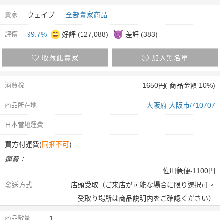
賣家
ウェイブ
全部賣家商品
評價
99.7%
好評 (127,088)
差評 (383)
收藏此賣家
加入黑名單
消費稅
1650円( 商品金額 10%)
商品所在地
大阪府 大阪市/710707
日本當地運費
買方付運費(
同捆不可
)
運費：
佐川急便-1100円
發送方式
店頭受取（ご来店が可能な場合に限り選択可。
受取り場所は商品説明内をご確認ください）
商品數量
1