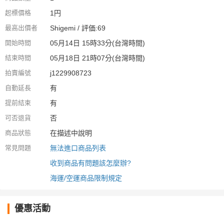
起標價格
1円
最高出價者
Shigemi / 評価:69
開始時間
05月14日 15時33分(台灣時間)
結束時間
05月18日 21時07分(台灣時間)
拍賣編號
j1229908723
自動延長
有
提前結束
有
可否退貨
否
商品狀態
在描述中說明
常見問題
無法進口商品列表
收到商品有問題該怎麼辦?
海運/空運商品限制規定
優惠活動