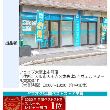
出品者
-------------
ウェイブ大阪上本町店
【住所】大阪市天王寺区東高津3-4 ヴェルドミー
ル東高津1F
【営業時間】10:00～18:00（年中無休）
ヤフオク!年間ベストストア受賞