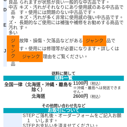
良品
られますが状態が良い一般的な中古品です。
中古
キズ、汚れがそれなりにあり使用感のある中古品で
D
品
す。使用には問題のない中古品です。
キ
キズ、汚れが多く非常に使用感の強い中古品です。
ズ・
長期的なご使用には補強や補修をお勧めする商品で
E
汚れ
す。
多い
ジ
故障、損傷、欠落品などがある
ジャンク
品で
ャ
す。使用には修理等が必要になります。詳しくは
J
ン
ク
ジャンク
理由をご覧ください。
品
送料に関して
送料一覧
1100円
（税込）
全国一律（北海道・沖縄・離島を
※沖縄・離島へは発送できま
除く）
せん。
北海道
2600円
（税込）
その他問い合わせ先など
お取引について
STEP
ご落札後、オーダーフォームをご記入お願
１
いします。
STEP
お支払いを済ませてください。