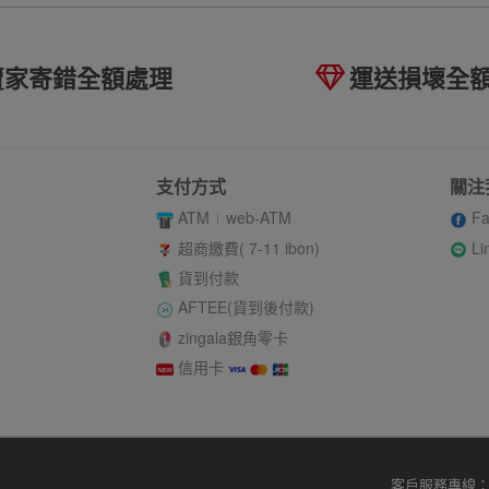
賣家寄錯全額處理
運送損壞全
支付方式
關注
ATM
web-ATM
Fa
Li
超商繳費( 7-11 ibon)
貨到付款
AFTEE(貨到後付款)
zingala銀角零卡
信用卡
客戶服務專線：02