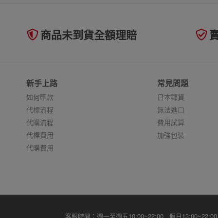
商品未到貨全額理賠
新手上路
常見問題
如何匯款
日本郵資
代標流程
無法進口
代購流程
費用試算
代標費用
加強包裝
代購費用
客服時間：週一至週五10:00~22:00 假日13:00~22:00