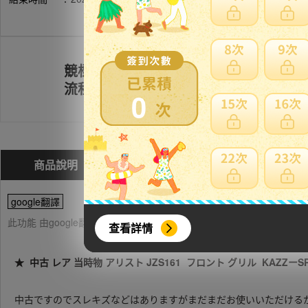
競標
註冊會員
流程
0
商品說明
問與答(
0
)
費用試算
google翻譯
此功能 由google翻譯提供參考，樂淘不保證翻譯內容之正確性，詳
查看詳情
★ 中古 レア 当時物 アリスト JZS161 フロント グリル KAZZー
中古ですのでスレキズなどはありますがまだまだお使いいただける