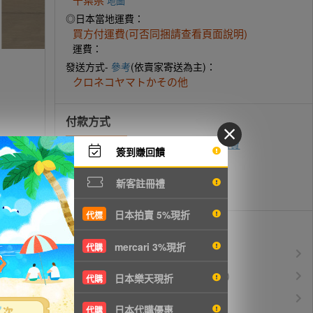
地圖
◎日本當地運費：
買方付運費(可否同捆請查看頁面說明)
運費：
發送方式-
參考
(依賣家寄送為主)：
クロネコヤマトかその他
付款方式
ATM轉帳
超商代碼繳費
即時付款
簽到賺回饋
zingala銀角零卡
先買後付
新客註冊禮
信用卡付款
日本拍賣 5%現折
代標
優惠活動
mercari 3%現折
代購
所有訂單服務費$0
免服務費
運費$150/KG起(以克計價)
空運優惠
日本樂天現折
代購
白金會員升等優惠
VIP會員
日本代購優惠
代購