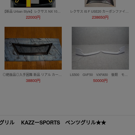
【新品 Urban Style】レクサス NX 10系 フロント グリル モール ブラック モールディング フレーム アーバンスタイル NX200t NX300/300h
レクサス IS F USE20 カーボンファイバー ボンネット 開孔式 エンジンフード カスタム
22000円
238650円
◎絶版品◎入手困難 新品 リアル カーボン レクサス IS250 IS350 後期 フロント グリル 社外 GSE 20 21 25 IS エアロ ISF ブラック LEXUS
LS500 GVF50 VXFA50 後期 モデリスタ フロントスポイラー 左右セット 085 ソニッククォーツ D2531-63410 377403
38800円
50000円
 グリル KAZZーSPORTS ベンツグリル★★