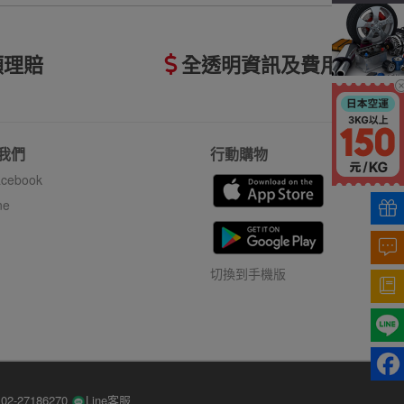
額理賠
全透明資訊及費用
我們
行動購物
cebook
ne
切換到手機版
-27186270
Line客服