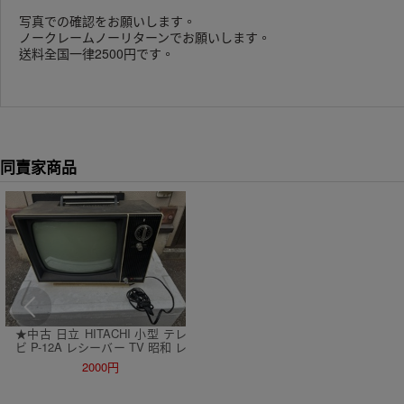
写真での確認をお願いします。
ノークレームノーリターンでお願いします。
送料全国一律2500円です。
同賣家商品
★中古 日立 HITACHI 小型 テレ
ビ P-12A レシーバー TV 昭和 レ
トロ アンティーク ジャンク品★
2000円