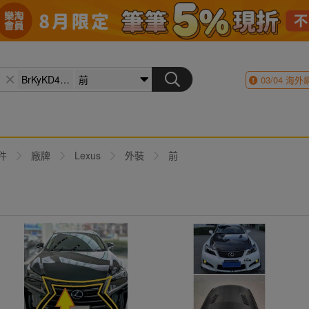
03/04
海外
件
廠牌
Lexus
外裝
前