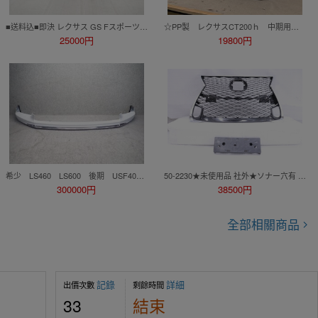
■送料込■即決 レクサス GS Fスポーツ 前期 AWL10 GRL10 GRL15 GWL10 純正 フロントバンパー 52119-30D00 フォグ付 ホワイト LEXUS 655
☆PP製 レクサスCT200ｈ 中期用 フロントスポイラー☆
25000円
19800円
希少 LS460 LS600 後期 USF40 UVF45 モデリスタ MODELLISTA フロントスポイラー ホワイトパール D2531-39610 390902
50-2230★未使用品 社外★ソナー穴有 後期 ARL10 レクサスGS フロントグリル Fスポーツ グレーラメ メッキ★レクサス (KK)
300000円
38500円
全部相關商品
記錄
詳細
出價次數
剩餘時間
33
結束