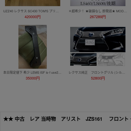
UZZ40 レクサス SC430 TOM'S プリプレグ カーボン ボンネット 1F1
＊超希少！ ★破損なし 即発送★ MODELLISTA LEXUS レクサス UVF45 40系 後期 LS LS460 LS600 フロントスポイラー エアロ 黒 D2531-39610
420000円
267289円
本日限定値下 希少 LEMS ISF is-f use20 gse20 gse21 is ドライ カーボン フロント ナンバー ベース フレーム レクサス 受注生産
レクサス純正 フロントグリル (シルバー) レクサスＨＳ 10系後期
35000円
52800円
★★ 中古 レア 当時物 アリスト JZS161 フロント