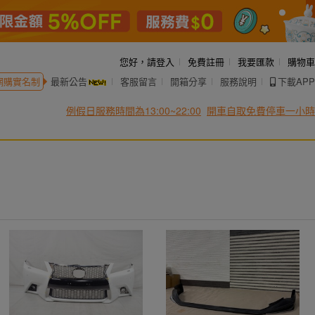
您好，
請登入
免費註冊
我要匯款
購物車
網購實名制
最新公告
客服留言
開箱分享
服務說明
下載APP
例假日服務時間為13:00~22:00
開車自取免費停車一小時