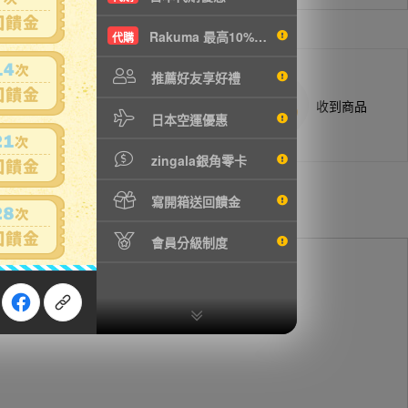
Rakuma 最高10%現折
代購
推薦好友享好禮
商品抵台通知出貨
收到商品
日本空運優惠
zingala銀角零卡
寫開箱送回饋金
會員分級制度