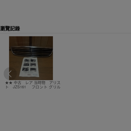
瀏覽記錄
★★ 中古 レア 当時物 アリス
ト JZS161 フロント グリル
KAZZーSPORTS ベンツグ
リル★★