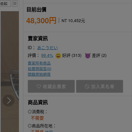
目前出價
48,300円
NT 10,452元
賣家資訊
ID：
あこうだい
評價：
99.4%
好評 (313)
差評 (2)
賣家所有商品
拍賣問與答(
0
)
開啟原始網頁
收藏此賣家
加入黑名單
商品資訊
◎消費稅：
不需要
◎商品所在地：
千葉県