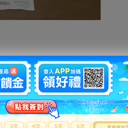
拍賣編號
：
j1229930584
商品新舊
：
有傷損和汙損(在描述中說明)(
說明
)
自動延長
：
有
認証限制
：
否
提前結束
：
有