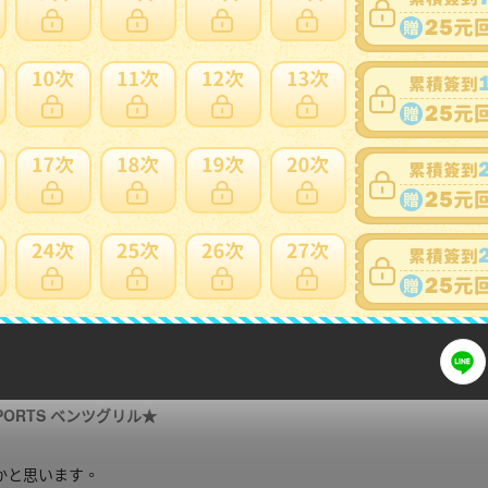
可否退貨
：
否
出價競標
得標填寫委託單
問題商品反映流程
細問題說明請使用商品問與答
SPORTS ベンツグリル★
かと思います。