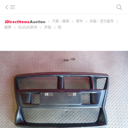
汽車、機車
零件
外裝、空力套件
廠牌
SUZUKI鈴木
外裝
前