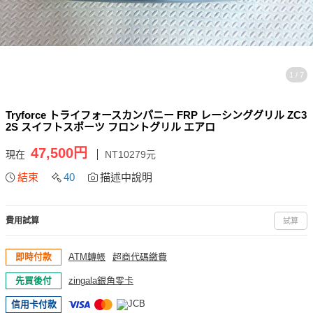
1 / 7
Tryforce トライフォースカンパニー FRP レーシンググリル ZC3
2S スイフトスポーツ フロントグリル エアロ
47,500円
現在
NT10279元
結束
40
描述中說明
費用試算
試算
即時付款
ATM轉帳
超商代碼繳費
先買後付
zingala銀角零卡
信用卡付款