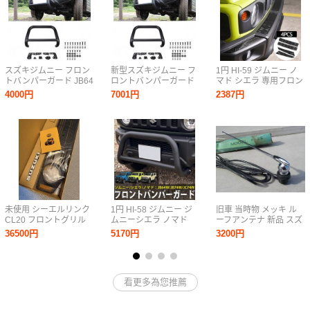
スズキジムニー フロン
新型スズキジムニー フ
1円 HI-59 ジムニー ノ
トバンパーガード JB64
ロントバンパーガード
マド シエラ 専用フロン
JB74 フロントバンパー
JB64 JB74 フロントバ
トバンパープロテクタ
4000円
7001円
2387円
グリルガード スチール
ンパー グリルガード ス
ー バンパープロテクタ
専用設計 外装パーツ ノ
チール 専用設計 外装パ
ー キズ防止高耐久 簡単
ードリル ブラック
ーツ ノードリル ブラッ
取付 保護パーツ
ク
未使用 シーエルリンク
1円 HI-58 ジムニー ジ
旧車 当時物 メッキ ル
CL20 フロントグリル
ムニーシエラ ノマド
ーフアンテナ 新品 スズ
ジムニー JB64 JB74
JB64 JB74 JC74 フロ
キ フロンテ クーペ 360
36500円
5170円
3200円
JC74 5型適合
ントバンパーガード グ
LC10W セルボ SS20 い
リルガード しし狩りバ
すゞ ベレット GT GTR
ンパー カスタム スズキ
PR90 PR91W FF1 BL
ミニ
看更多為您推薦