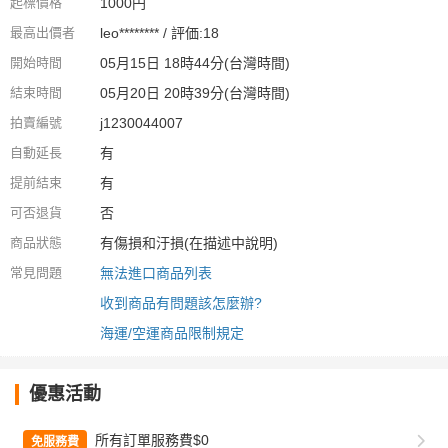
起標價格
1000円
最高出價者
leo******** / 評価:18
開始時間
05月15日 18時44分(台灣時間)
結束時間
05月20日 20時39分(台灣時間)
拍賣編號
j1230044007
自動延長
有
提前結束
有
可否退貨
否
商品狀態
有傷損和汙損(在描述中說明)
常見問題
無法進口商品列表
收到商品有問題該怎麼辦?
海運/空運商品限制規定
優惠活動
所有訂單服務費$0
免服務費