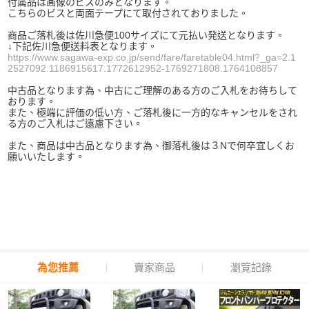
付属品は画像のビスのみとなります。
こちらのビスと両面テープにて取付されておりました。
商品ご落札後は佐川急便100サイズにて元払い発送となります。
↓下記佐川急便送料表となります。
https://www.sagawa-exp.co.jp/send/fare/faretable04.html?_ga=2.1
2527092.1186915617.1772612952-1769271808.1764108857
中古品となります為、中古にご理解のある方のご入札をお待ちして
おります。
また、極端に評価の低い方、ご落札後に一方的なキャンセルをされ
る方のご入札はご遠慮下さい。
また、商品は中古品となります為、御落札後は３
N
で何卒宜しくお
願いいたします。
為您推薦
賣家商品
瀏覽記錄