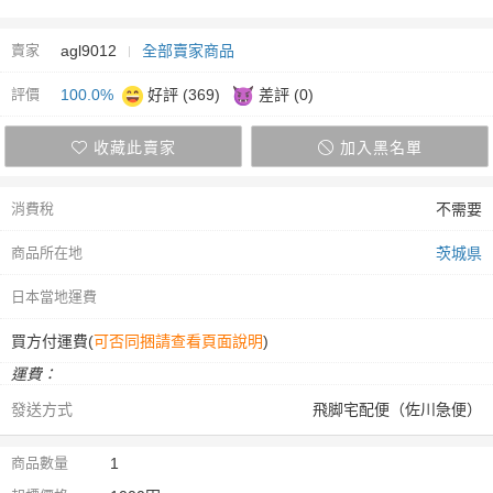
賣家
agl9012
全部賣家商品
評價
100.0%
好評 (369)
差評 (0)
收藏此賣家
加入黑名單
消費稅
不需要
商品所在地
茨城県
日本當地運費
買方付運費(
可否同捆請查看頁面說明
)
運費：
發送方式
飛脚宅配便（佐川急便）
商品數量
1