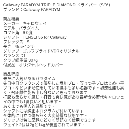
Callaway PARADYM TRIPLE DIAMOND ドライバー（S/9°）
ブランド：Callaway PARADYM
商品概要
メーカー : キャロウェイ
モデル : パラダイム
ロフト角 : 9.0度
シャフト : TENSEI 55 for Callaway
フレックス : S
長さ : 45.5インチ
グリップ : ゴルフプライドVDRオリジナル
バランス:D1
クラブ総重量:307g
付属品 : オリジナルヘッドカバー
商品程度
未だに人気があるパラダイム
先日中日クラウンズで優勝した堀川プロ、笠りつ子プロはじめ小平
プロ、などいまだ使用している選手も多い名器です。初速性能も高
く、飛距離性能も申し分ないと思っております。
打感も柔らかく感じ、打音も爽快感があり最新含め歴代キャロウェ
イの中でも1番良いと思います。
あくまでも個人的感想です。
シャフトには純正ホログラムが付いています
全体的に目立つ傷も無く大変綺麗な状態です。
グリップは特に摩耗などなく問題なく使用できます
ウェイト2個は2gと14gが装置されています。