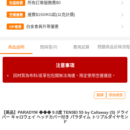
所有訂單服務費$0
免服務費
運費$150/KG起(以克計價)
空運優惠
白金會員升等優惠
VIP會員
0
)
問題商品反映流程
商品說明
問與答(
費用試算
注意事項
因材質為布料/皮革包包類無法海運，限定使用空運運送。
翻譯
原始網頁
【美品】PARADYM ◆◆◆ 9.0度 TENSEI 55 by Callaway (S) ドライ
バー キャロウェイ ヘッドカバー付き パラダイム トリプルダイヤモン
ド