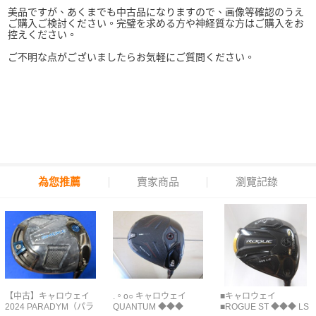
美品ですが、あくまでも中古品になりますので、画像等確認のうえ
ご購入ご検討ください。完璧を求める方や神経質な方はご購入をお
控えください。
ご不明な点がございましたらお気軽にご質問ください。
為您推薦
賣家商品
瀏覽記錄
【中古】キャロウェイ
.。o○ キャロウェイ
■キャロウェイ
2024 PARADYM（パラ
QUANTUM ◆◆◆
■ROGUE ST ◆◆◆ LS