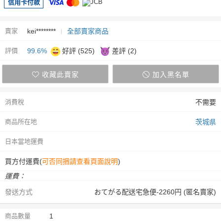
信用卡付款
賣家
kei********
全部賣家商品
評價
99.6%
好評 (525)
差評 (2)
收藏此賣家
加入黑名單
消費稅
不需要
商品所在地
茨城県
日本當地運費
買方付運費(
可否同捆請查看頁面說明
)
運費：
發送方式
おてがる配送宅急便-2260円 (匿名賣家)
商品數量
1