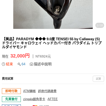
1 / 10
【美品】PARADYM ◆◆◆ 9.0度 TENSEI 55 by Callaway (S)
ドライバー キャロウェイ ヘッドカバー付き パラダイム トリプ
ルダイヤモンド
32,000円
現在
NT6924元
結束
64
描述中說明
費用試算
試算
即時付款
ATM轉帳
超商代碼繳費
先買後付
zingala銀角零卡
AFTEE