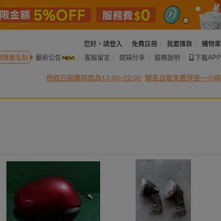
您好，
請登入
免費註冊
我要匯款
購物車
網購實名制
最新公告
客服留言
開箱分享
服務說明
下載APP
例假日服務時間為13:00~22:00
開車自取免費停車一小時