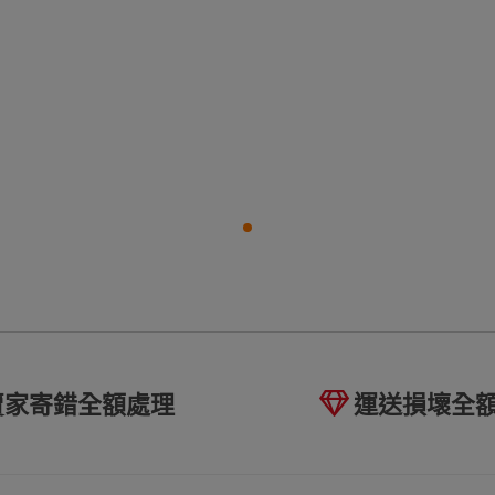
賣家寄錯全額處理
運送損壞全