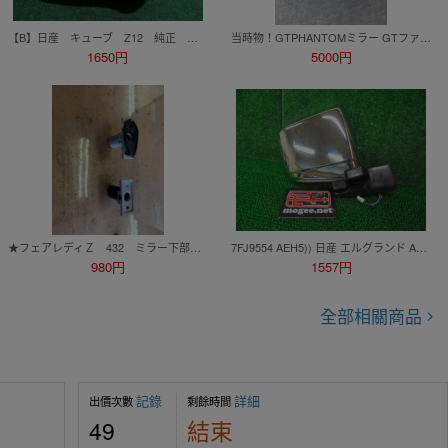
【B】日産 キューブ Z12 純正 右ドアミラー 電動格納 5ピン
当時物！GTPHANTOMミラー GTファントムミラー ハコスカ ケンメリ ジャパン カーメイト バッカ ビタローニ ナポレオン カフェレーサー
1650円
5000円
★フェアレディＺ 432 ミラー下部かと思います。かもです？ ★
7FJ9554 AEH5)) 日産 エルグランド APWE50 後期型 メモリアル 純正 電格サイドドアミラー右 ムラカミ5672 カプラ5ピン
980円
1557円
全部相關商品
記錄
詳細
出價次數
剩餘時間
49
結束