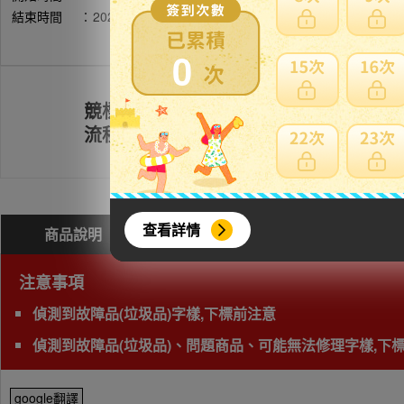
結束時間
：
2026年05月18日 21時02分(台灣時間)
0
競標
註冊會員
流程
查看詳情
商品說明
問與答(
0
)
費用試算
注意事項
偵測到故障品(垃圾品)字樣,下標前注意
偵測到故障品(垃圾品)、問題商品、可能無法修理字樣,下
google翻譯