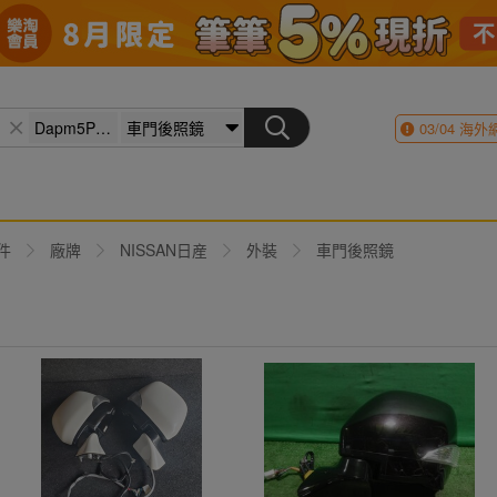
03/04
海外
件
廠牌
NISSAN日産
外裝
車門後照鏡