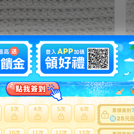
拍賣編號
：
k1229928127
商品新舊
：
垃圾品(在描述中說明)(
說明
)
自動延長
：
有
認証限制
：
否