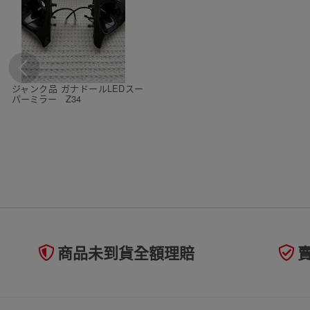
ジャンク品 ガナドールLEDスー
パーミラー Z34
商品未到貨全額理賠