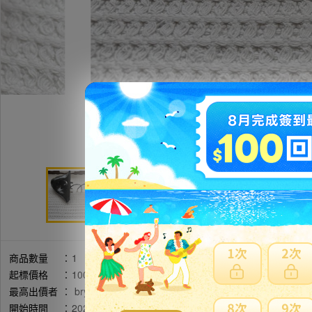
商品數量
：
1
起標價格
：
1000円
最高出價者
：
bry******** / 評價:32
開始時間
：
2026年05月14日 20時47分(台灣時間)