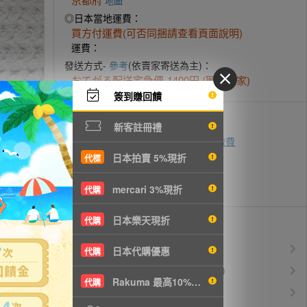
地圖
◎日本當地運費：
買方付運費(可否同捆請查看頁面說明)
運費：
發送方式-
參考
(依賣家寄送為主)：
おてがる配送宅急便-1400円 (匿名賣家)
簽到賺回饋
付款方式
新客註冊禮
ATM轉帳
超商代碼繳費
即時付款
日本拍賣 5%現折
代標
zingala銀角零卡
先買後付
信用卡付款
mercari 3%現折
代購
日本樂天現折
代購
優惠活動
所有訂單服務費$0
免服務費
日本代購優惠
代購
運費$150/KG起(以克計價)
空運優惠
Rakuma 最高10%現折
代購
白金會員升等優惠
VIP會員