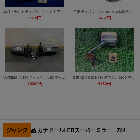
★ガタナシ★ デイズルークス 左ドアミラー 助手席側 パールホワイト Ｗ13 電格 13P B21A
日産 デイズルークス B21A 電動格納 開閉用 金属ギア 30歯 タイプ ミラー モーター リペアギア 補修交換用 サイドミラー 2個セット
9075円
1482円
VWZE26 NV350 キャラバン LED ウインカー付 電動格納 ドアミラー ミラーカバー 左右セット 5ピン+2ピン ☆全国送料無料
Z15-92 A S58 H430 グロリア 280D 左 フェンダーミラー
10000円
4180円
ジャンク
品 ガナドールLEDスーパーミラー Z34