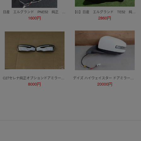
日産 エルグランド PNE52 純正 ドアミラー 左右セット
【C】日産 エルグランド TE52 純正 左ドアミラー 電動格納 ターン付き カメラ付き 13P ファントムブラックパール
1600円
2860円
C27セレナ純正オプションドアミラーカバークロームメッキ
デイズ ハイウェイスター ドアミラー左 11P B21W 2014/10 W13 5A RTK5A1206NS
8000円
20000円