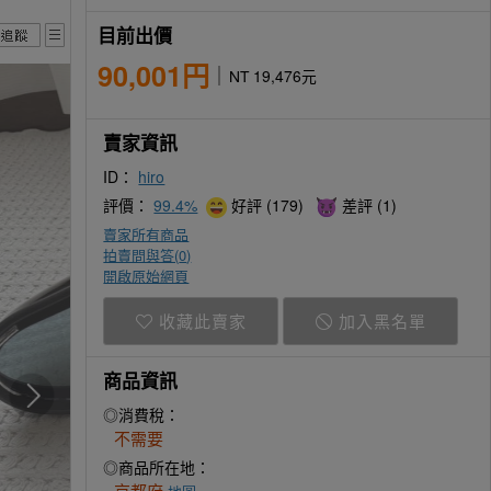
目前出價
90,001円
NT 19,476元
賣家資訊
ID：
hiro
評價：
99.4%
好評 (179)
差評 (1)
賣家所有商品
拍賣問與答(
0
)
開啟原始網頁
收藏此賣家
加入黑名單
商品資訊
◎消費稅：
不需要
◎商品所在地：
京都府