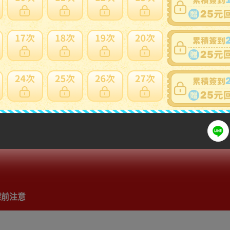
提前結束
：
有
可否退貨
：
否
出價競標
得標填寫委託單
問題商品反映流程
標前注意