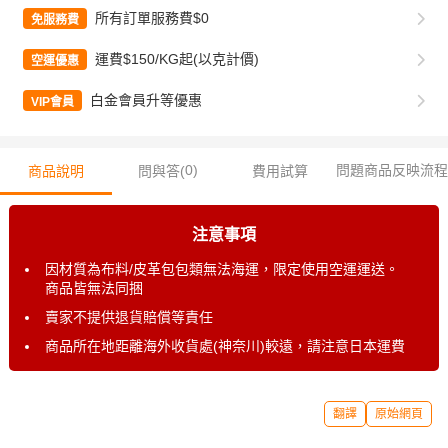
所有訂單服務費$0
免服務費
運費$150/KG起(以克計價)
空運優惠
白金會員升等優惠
VIP會員
0
)
問題商品反映流程
商品說明
問與答(
費用試算
注意事項
因材質為布料/皮革包包類無法海運，限定使用空運運送。
商品皆無法同捆
賣家不提供退貨賠償等責任
商品所在地距離海外收貨處(神奈川)較遠，請注意日本運費
翻譯
原始網頁