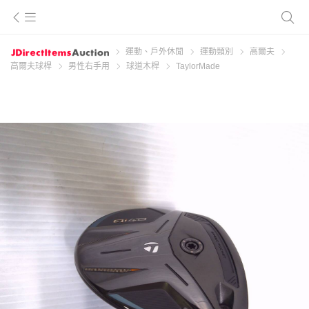
運動、戶外休閒
運動類別
高爾夫
高爾夫球桿
男性右手用
球道木桿
TaylorMade