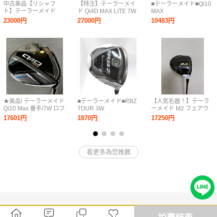
中古美品【リシャフ
【特注】テーラーメイ
■テーラーメイド■Qi10
ト】テーラーメイド
ド Qi4D MAX LITE 7W
MAX
Qi4D MAX LITE 3W
21° SPEEDER NX
5W■5W■S■Diamana
23000円
27000円
10483円
SPEEDER NX VIOLET
VIOLET 50R 新品グリ
BLUE TM50(Qi10 FW)■
40R 43in 新品グリップ
ップ付
中古■1円～
付
★美品! テーラーメイド
■テーラーメイド■RBZ
【人気名器！】テーラ
Qi10 Max 番手/7W ロフ
TOUR 3W
ーメイド M2 フェアウ
ト/22° フレックス/SR
USA■3W■S■RBZ
ェイウッド 3W 2017 純
17601円
1870円
17250円
シャフト/純正カーボン
MATRIX XCON-7■中古
正シャフト フレックス
右利き用 メンズ用 ヘッ
■1円～
S
ドカバー付き
看更多為您推薦