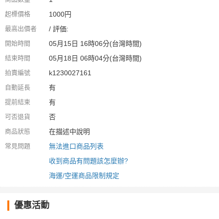
起標價格
1000円
最高出價者
/ 評価:
開始時間
05月15日 16時06分(台灣時間)
結束時間
05月18日 06時04分(台灣時間)
拍賣編號
k1230027161
自動延長
有
提前結束
有
可否退貨
否
商品狀態
在描述中說明
常見問題
無法進口商品列表
收到商品有問題該怎麼辦?
海運/空運商品限制規定
優惠活動