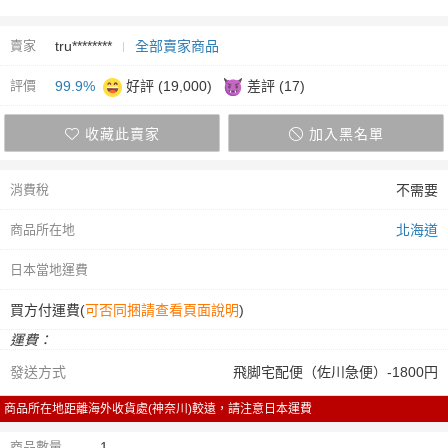
賣家
tru********
全部賣家商品
評價
99.9%
好評 (19,000)
差評 (17)
收藏此賣家
加入黑名單
消費稅
不需要
商品所在地
北海道
日本當地運費
買方付運費(
可否同捆請查看頁面說明
)
運費：
發送方式
飛脚宅配便（佐川急便）-1800円
商品所在地距離海外收貨處(神奈川)較遠，請注意日本運費
商品數量
1