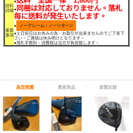
送料 全国一律 1,800円
●
送料
同梱は対応しておりません。落札
●
詳細
毎に送料が発生いたします。
●
ノークレーム・ノーリターン
重要
●土日祝日はお休みの為、お取引が出来ませんのでご了承下
事項
さい。ご連絡は休み明けとなります。
●落札手数料、消費税は当方が負担致します。
為您推薦
賣家商品
瀏覽記錄