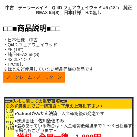
中古 テーラーメイド Qi4D フェアウェイウッド #5 (18°) 純正
REAX 55(S) 日本仕様 H/C無し
□□■商品説明■□□
・日本仕様 中古
・Qi4D フェアウェイウッド
・#5 (18°)
・純正REAX 55(S)
・42.25インチ
・H/C無し
※ほとんど使用していない新品同様の美品です
ノークレーム・ノーリターン
□□■入札に関しての重要事項■□■
※必ず最後までご一読頂き、了承の上落札下さい。
決済
●
Yahoo!かんたん決済
…入金確認後の発送です。
方法
●運送会社：
佐川急便のみ
発送
●混みあっている場合は、入金確認後発送まで２～３日程要す
詳細
る場合もございます。