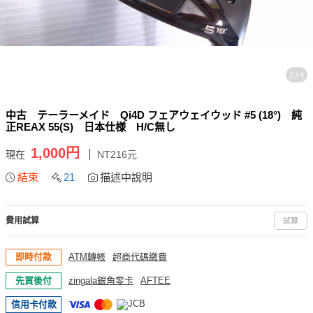
1 / 4
中古 テーラーメイド Qi4D フェアウェイウッド #5 (18°) 純
正REAX 55(S) 日本仕様 H/C無し
1,000円
現在
NT216元
結束
21
描述中說明
費用試算
試算
即時付款
ATM轉帳
超商代碼繳費
先買後付
zingala銀角零卡
AFTEE
信用卡付款