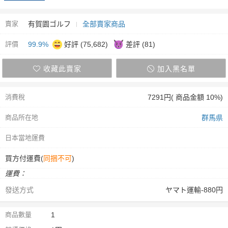
賣家
有賀園ゴルフ
全部賣家商品
評價
99.9%
好評 (75,682)
差評 (81)
收藏此賣家
加入黑名單
消費稅
7291円( 商品金額 10%)
商品所在地
群馬県
日本當地運費
買方付運費(
同捆不可
)
運費：
發送方式
ヤマト運輸-880円
商品數量
1