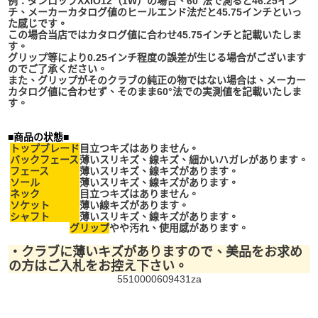
例：ダンロップXXIO12（1W）の場合、60°法で測ると46.25イン
チ、メーカーカタログ値のヒールエンド法だと45.75インチといっ
た感じです。
この場合当店ではカタログ値に合わせ45.75インチと記載いたしま
す。
グリップ等により0.25インチ程度の誤差が生じる場合がございます
のでご了承ください。
また、グリップがそのクラブの純正の物ではない場合は、メーカー
カタログ値に合わせず、
そのまま60°法での実測値を記載いたしま
す。
■商品の状態■
トップブレード
目立つキズはありません。
バックフェース
薄いスリキズ、線キズ、細かいハガレ
があります。
フェース
薄いスリキズ、線キズがあります。
ソール
薄いスリキズ、線キズがあります。
ネック
目立つキズはありません。
ソケット
薄い線キズ
があります。
シャフト
薄いスリキズ、線キズ
があります。
グリップ
やや汚れ、使用感があります。
・
クラブに薄いキズがありますので、美品をお求め
の方はご入札をお控え下さい。
5510000609431za