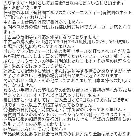
入りますが、原則として到着後3日以内にお問い合わせ頂きます
様、お願い致します
保証書の印は、有賀園ゴルフまたはイーエスティー(有賀園のネット
部門)となっております。
中古品、未使用品は保証書はありません。
初期不良以外の修理等はお客様送料ご負担でのメーカー対応となり
ます。
中古品の破損等は対応対処は行なっておりません。
中古品の購入後は、1週間でも1日でも1度使用しただけでも破損し
た場合は対処は行なっておりません。
ゴルフクラブはフェース以外の場所でボールを打つとヘコんだり塗
装が剥がれたりします事をご理解ください、フェースの上部（てん
ぷら）でもクラウンの塗装は剥がれたりします。その際の修理や交
換、返品などは承っておりません。
運送会社が配達中に破損、または遅延等する場合がありますが、予
め了承ください。破損の場合は代替品または返金となります。
問い合わせ、購入、その他すべてにおきまして日本国外への対応は
おこないません。
お支払い手続き前の落札商品のお取り置きは、最初の落札から72時
間までとなります。それ以上は承っておりません。
着日指定につきましては、ご入金日から6日以内であればご指定可
能です。それ以上先の指定は承っておりません。
発送後の日付指定、時間指定、営業所留めは承っておりません。
有賀園ゴルフのポイントはオークションでは付与しておりません。
商品発送後の領収書の発行はしておりません。希望の方は落札時の
取引ナビ内でのみ承っております。
納品書は元々付けておりません。
商品説明文にある運送会社以外での配送方法や金額は承っておりま