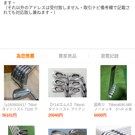
ます。
（それ以外のアドレスは受付致しません。取引ナビ備考欄で記載さ
れても対応致し兼ねます。）
為您推薦
賣家商品
瀏覽記錄
［y26080041］Titlist
【Y14/エムル】Titleist
超希少 Titleist690.MB
タイトリスト T100 ア
タイトリスト アイアン
ノーメッキ 5～P ６本
イアン #5~9.PW ゴルフ
ウェッジ AP3 718
56101円
20040円
6000円
クラブ A015322-1A
5/6/7/8/9/P