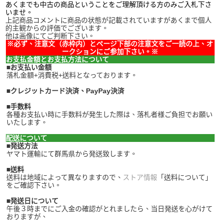
あくまでも中古の商品ということをご理解頂ける方のみご入札下さ
いませ。
上記商品コメントに商品の状態が記載されていますがあくまで個人
的主観からの評価でございます。
他は画像にてご判断下さい。
※必ず、注意文（赤枠内）とページ下部の注意文をご一読の上、オ
ークションにご参加下さい。※
お支払金額とお支払方法について
■お支払い金額
落札金額+消費税+送料となっております。
■クレジットカード決済、PayPay決済
■手数料
各種お支払い時に手数料が発生した際は、落札者様ご負担でお願い
いたします。
配送について
■発送方法
ヤマト運輸にて群馬県から発送致します。
■送料
送料は地域によって異なりますので、
ストア情報
「送料について」
をご確認下さい。
■発送日について
午後３時までにご入金の確認がとれましたら、当日発送を心がけて
おりますが、