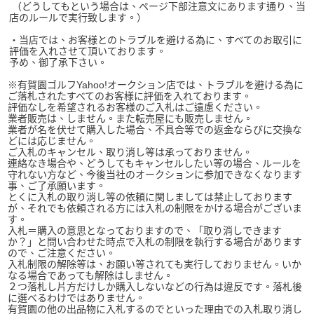
（どうしてもという場合は、ページ下部注意文にあります通り、当
店のルールで実行致します。）
・当店では、お客様とのトラブルを避ける為に、すべてのお取引に
評価を入れさせて頂いております。
予め、御了承下さい。
※有賀園ゴルフYahoo!オークション店では、トラブルを避ける為に
ご落札されたすべてのお客様に評価を入れております。
評価なしを希望されるお客様のご入札はご遠慮ください。
業者販売は、しません。また転売屋にも販売しません。
業者が名を伏せて購入した場合、不具合等での返金ならびに交換な
どには応じません。
ご入札のキャンセル、取り消し等は承っておりません。
連絡なき場合や、どうしてもキャンセルしたい等の場合、ルールを
守れない方など、今後当社のオークションに参加できなくなります
事、ご了承願います。
とくに入札の取り消し等の依頼に関しましては禁止しております
が、それでも依頼される方には入札の制限をかける場合がございま
す。
入札＝購入の意思となっておりますので、「取り消しできます
か？」と問い合わせた時点で入札の制限を執行する場合があります
ので、ご注意ください。
入札制限の解除等は、お願い等されても実行しておりません。いか
なる場合であっても解除はしません。
２つ落札し片方だけしか購入しないなどの行為は違反です。落札後
に選べるわけではありません。
有賀園の他の出品物に入札するのでといった理由での入札取り消し