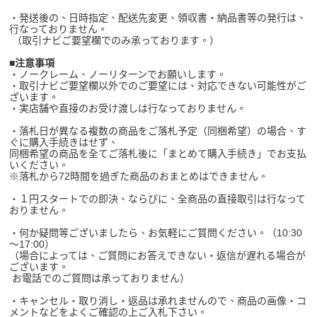
・発送後の、日時指定、配送先変更、領収書・納品書等の発行は、
行なっておりません。
（取引ナビご要望欄でのみ承っております。）
■注意事項
・ノークレーム、ノーリターンでお願いします。
・取引ナビご要望欄以外でのご要望には、対応できない可能性がご
ざいます。
・実店舗や直接のお受け渡しは行なっておりません。
・落札日が異なる複数の商品をご落札予定（同梱希望）の場合、す
ぐに購入手続きはせず、
同梱希望の商品を全てご落札後に「まとめて購入手続き」でお支払
いください。
※
落札から72時間を過ぎた商品のおまとめはできません。
・１円スタートでの即決、ならびに、全商品の直接取引は行なって
おりません。
・何か疑問等ございましたら、お気軽にご質問ください。（10:30
～17:00）
（場合によっては、ご質問にお答えできない・返信が遅れる場合が
ございます。
お電話でのご質問は承っておりません）
・キャンセル・取り消し・返品は承れませんので、商品の画像・コ
メントなどをよくご確認の上ご入札下さい。