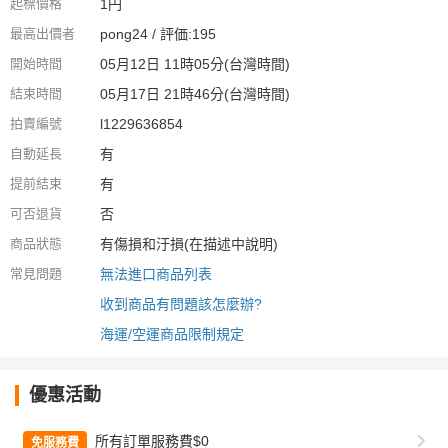
起標價格
1円
最高出價者
pong24 / 評価:195
開始時間
05月12日 11時05分(台灣時間)
結束時間
05月17日 21時46分(台灣時間)
拍賣編號
l1229636854
自動延長
有
提前結束
有
可否退貨
否
商品狀態
有傷損和汙損(在描述中說明)
常見問題
無法進口商品列表
收到商品有問題該怎麼辦?
海運/空運商品限制規定
優惠活動
所有訂單服務費$0
免服務費