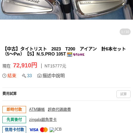
1 / 10
【中古】タイトリスト 2023 T200 アイアン 計6本セット
（5～Pw）【S】N.S.PRO 105T
72,910円
現在
NT15777元
結束
33
描述中說明
費用試算
試算
即時付款
ATM轉帳
超商代碼繳費
先買後付
zingala銀角零卡
信用卡付款