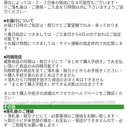
場合によっては、２・３日後の発送になる可能性もございます。
※ご落札後は、ご連絡・ご入金を72時間以内に下さいますようご協
力ください。
■お届けについて
お届け日時のご指定は、取引ナビご要望欄でのみ、承っておりま
す。
※着日指定につきましては、ご入金日から6日以内であればご指定
可能です。
※お届け時間につきましては、ヤマト運輸の指定枠内で対応致しま
す。
■同梱発送
複数商品の同梱は、取引ナビにて「まとめて購入手続き」でお支払
い頂いた商品のみ同梱可能です。
同梱希望の商品を全てご落札後、取引ナビからお手続きください。
※購入手続き後のおまとめはできません
※
落札から72時間を過ぎた商品のおまとめはできません
※「まとめて購入手続き」ができる点数は20点までです
まとめて購入手続きの詳細はヤフオクのヘルプページをご確認くだ
さい。
https://support.yahoo-net.jp/PccAuctions/s/article/H000013905
その他
■落札後のご連絡
・落札後、取引ナビにて、必要事項のご連絡をお願い致します。
※取引ナビが未登録の場合、お支払い、発送ができませんので、必
ず、ご登録をお願い致します。