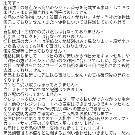
用です。
犯罪防止の観点から商品のシリアル番号を記載する事は、しており
ません。また質問されても回答は致しません。
商品の本物偽物について質問される方がおりますが、当社は偽物は
販売しておりません。また、偽物については撲滅していく方針で
す。
直接取引、店頭での受け渡しは行なっておりません。
代引き（コレクト）は行なっておりません。
送料は箱の大きさには関係なく地域別のみで異なります。箱が小さ
い商品であっても値引く事はしておりません。
値引交渉等も行っておりません。
価格に関しまして、「今日の方が安いから昨日分をキャンセル」や
「昨日の方がポイントが高いので昨日に合わせてほしい」等々のそ
の日しか受けられないサービスや価格を異なる日に連絡されても対
応はしておりません。
商品をお支払無しに先に送る事はしません。お支払確認後の発送と
なります。
コンビニ受け取りは承っておりません。
当店ストアですので匿名配送はできません。
置き配は行なっておりません。
クレジット支払いでオーソリエラー等で支払いができなかった場合
は、他のクレジットカードへの変更はできませんのでキャンセルと
なります。また、PayPay支払い等への変更もできません。
商品の説明内容をご確認の上、ご入札をお願い致します。
在庫に限りがありますので、入札中、ご落札後の商品のスペック、
カラー、サイズ等のご変更は、承っておりません。
お届けした商品の返品、交換はお断りしております。
商品到着後の不備などに関するお問い合わせにつきましては、恐れ