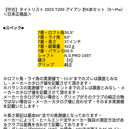
【中古】タイトリスト 2023 T200 アイアン 計6本セット（5～Pw）
＜日本正規品＞
■スペック■
7番・ロフト角
30.5°
7番・ライ角
63°
7番・長さ
37インチ
7番・
総重量
422ｇ
7番・
バランス
D0.5
シャフト
N.S.PRO 105T
硬さ
【S】
グリップ
純正
※ロフト角・ライ角の実測値で、±
1.5°までのズレは誤差とみな
し、メーカーカタログ値を記載させて頂きます。
※バランスの実測値で、±
1ポイントまでのズレは誤差とみなし、メ
ーカーカタログ値を記載させて頂きます。
メーカーカタログがない場合と、グリップがそのクラブの純正の物
ではない場合は、メーカーカタログ値に合わせず、
そのまま実測値
を記載いたします。
※長さ表記は基本60°法での実測値となっております。
メーカーによって、
ヒールエンド法やメーカー独自の測定方法があ
るクラブは差異を合わせて記載しております。