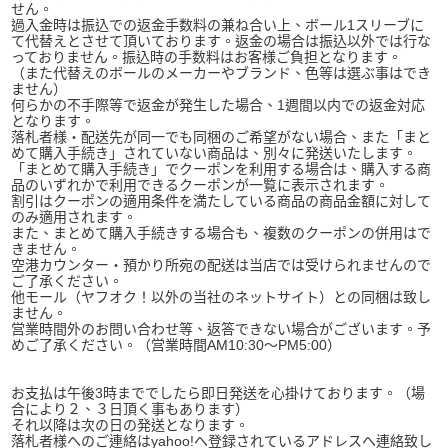
せん。
過入金時は振込での返金手数料の兼ね合い上、ボール1スリーブに
て代替えとさせて頂いております。返金の場合は振込以外では行な
っておりません。振込時の手数料はお客様ご負担となります。
（また代替えのボールのメーカーやブランド、色等は選ぶ事はでき
ません）
何らかの不手際等で返金が発生した場合、1週間以内での返金対応
となります。
落札者様・配送先が同一でも同梱のご希望がない場合、また「まと
めて購入手続き」されていない商品は、別々に発送いたします。
「まとめて購入手続き」でクーポンを利用する場合は、購入する商
品のいずれかで利用できるクーポンが一覧に表示されます。
割引はクーポンの適用条件を満たしている商品の商品金額に対して
のみ適用されます。
また、まとめて購入手続きする場合も、複数のクーポンの併用はで
きません。
空港カウンター・預かり所宛の配送は当店では受けられませんので
ご了承ください。
他モール（ヤフオク！以外の当社のネットサイト）との同梱は致し
ません。
営業時間外のお問い合わせ等、返答できない場合がございます。予
めご了承ください。（営業時間AM10:30～PM5:00）
お支払は午後3時まででしたら即日発送を心掛けております。（場
合により２、３日頂く事もあります）
それ以降は次の日の発送となります。
落札者様へのご連絡はyahoo!へ登録されているアドレスへ連絡致し