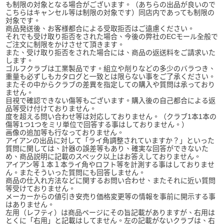
も制限の対象となる場合がございます。（あちらの出品が良いので
こちらはキャンセル等は制限の対象です）同店内であっても制限の
対象です。
商品発送後、お客様都合による受取拒否はご遠慮ください。
それでも受け取り拒否をされた場合、今後の弊社のECモール全般で
ご注文に制限をかけさせて頂きます。
また、受け取り拒否をされた場合には、商品の返送料をご請求いた
します。
ゴルフクラブは工業製品です。組立や削りなどの多少のバラつき、
重量も必ずしもカタログと一致とは限らない事をご了承ください。
またその中からクラブの差異を指定しての購入や質問は承っており
ません。
目視で確認できない傷等もございます。購入後の自己都合による返
品等受け付けておりません。
度を超える問い合わせ等は対応しておりません。（クラブ1本1本の
傷等1つ1つをミリ単位で回答する事はしておりません。）
画像の追加等も行なっておりません。
アイアンの出品に対して「ライ角調整されていますか？」といった
質問に関しては、計器の誤差等もあり、確実な回答ができないた
め、商品説明に記載のスペック以上はお答えしておりません。
アイアン等１本１本ライ角やロフト等を計測する事はしておりませ
ん。またそういった質問にも回答しません。
商品の仕入れ方法などに関するお問い合わせ、またそれに近い質問
等受けておりません。
メーカーからの値引き安売り価格変更等の情報を事前に開示する事
はありません。
左用（レフティ）は商品ページにその旨記載がありますが、右用は
とくに「右用」と記載はしてません。左の記載がないクラブは、右