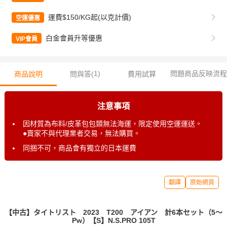
運費$150/KG起(以克計價)
空運優惠
白金會員升等優惠
VIP會員
1
)
問題商品反映流程
商品說明
問與答(
費用試算
注意事項
因材質為布料/皮革包包類無法海運，限定使用空運運送。
●賣家不與代理業者交易，無法購買。
同捆不可，商品會有獨立的日本運費
翻譯
原始網頁
【中古】タイトリスト 2023 T200 アイアン 計6本セット（5～
Pw）【S】N.S.PRO 105T