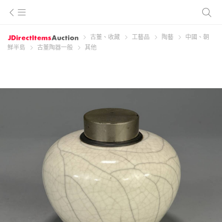
古董、收藏
工藝品
陶藝
中國、朝
鮮半島
古董陶器一般
其他