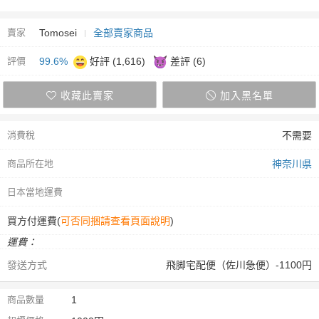
賣家
Tomosei
全部賣家商品
評價
99.6%
好評 (1,616)
差評 (6)
收藏此賣家
加入黑名單
消費稅
不需要
商品所在地
神奈川県
日本當地運費
買方付運費(
可否同捆請查看頁面說明
)
運費：
發送方式
飛脚宅配便（佐川急便）-1100円
商品數量
1