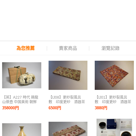
為您推薦
賣家商品
瀏覽記錄
【英】A227 時代 鶏龍
【IJ08】更紗裂風呂
【IJ01】更紗裂風呂
山俵壺 中国美術 朝鮮
敷 印度更紗 酒器茶
敷 印度更紗 酒器茶
韓国 壷 花器 骨董品 美
道具茶箱
道具茶箱
358000円
6500円
3880円
術品 古美術 時代品 mz