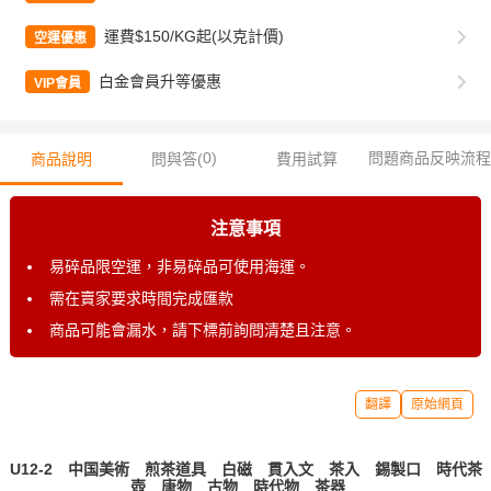
運費$150/KG起(以克計價)
空運優惠
白金會員升等優惠
VIP會員
0
)
問題商品反映流程
商品說明
問與答(
費用試算
注意事項
易碎品限空運，非易碎品可使用海運。
需在賣家要求時間完成匯款
商品可能會漏水，請下標前詢問清楚且注意。
翻譯
原始網頁
U12-2 中国美術 煎茶道具 白磁 貫入文 茶入 錫製口 時代茶
壺 唐物 古物 時代物 茶器