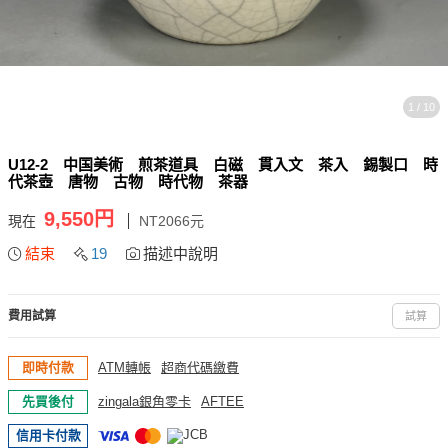
1 / 10
U12-2 中国美術 煎茶道具 白磁 貫入文 茶入 錫製口 時
代茶壺 唐物 古物 時代物 茶器
9,550円
現在
NT2066元
結束
19
描述中說明
費用試算
試算
即時付款
ATM轉帳
超商代碼繳費
先買後付
zingala銀角零卡
AFTEE
信用卡付款