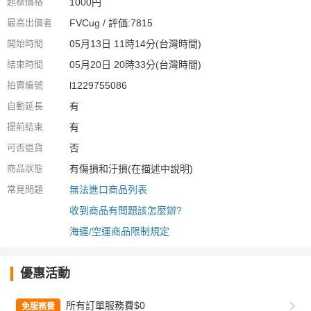
起標價格
1000円
最高出價者
FVCug / 評価:7815
開始時間
05月13日 11時14分(台灣時間)
結束時間
05月20日 20時33分(台灣時間)
拍賣編號
l1229755086
自動延長
有
提前結束
有
可否退貨
否
商品狀態
有傷損和汙損(在描述中說明)
常見問題
無法進口商品列表
收到商品有問題該怎麼辦?
海運/空運商品限制規定
優惠活動
所有訂單服務費$0
免服務費