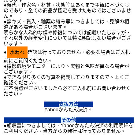
●時代・作家名・材質・状態等はあくまで主観に基づくも
のであり、全ての商品が鑑定を受けたものではございませ
ん。
●窯キズ、貫入、釉薬の縮み等につきましては、見解の相
違がある場合がございます。
明らかな人為的な傷や修復については記載いたしますが、
それ以外の経年変化については特に明記しない場合がござ
います。
●
水漏れ
確認は行っておりません。必要な場合はご入札
前にご質問ください。
●撮影環境やモニターにより、実物と色味が異なる場合が
ございます。
●できる限り多くの写真を掲載しておりますので、よくご
確認ください。
ご不明点がございましたら必ずご入札前にお問い合わせく
ださい。
支払方法
Yahooかんたん決済。
その他
●領収書につきましては、Yahooかんたん決済の利用明細を
ご利用ください。当方からの発行は行っておりません。