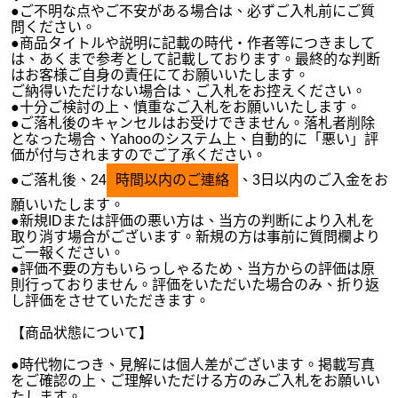
●ご不明な点やご不安がある場合は、必ずご入札前にご質
問ください。
●商品タイトルや説明に記載の時代・作者等につきまして
は、あくまで参考として記載しております。最終的な判断
はお客様ご自身の責任にてお願いいたします。
ご納得いただけない場合は、ご入札をお控えください。
●十分ご検討の上、慎重なご入札をお願いいたします。
●ご落札後のキャンセルはお受けできません。落札者削除
となった場合、Yahooのシステム上、自動的に「悪い」評
価が付与されますのでご了承ください。
●ご落札後、24
時間以内のご連絡
、3日以内のご入金をお
願いいたします。
●新規IDまたは評価の悪い方は、当方の判断により入札を
取り消す場合がございます。新規の方は事前に質問欄より
ご一報ください。
●評価不要の方もいらっしゃるため、当方からの評価は原
則行っておりません。評価をいただいた場合のみ、折り返
し評価をさせていただきます。
【商品状態について】
●時代物につき、見解には個人差がございます。掲載写真
をご確認の上、ご理解いただける方のみご入札をお願いい
たします。