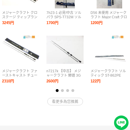
メジャークラフト クロ
7h23-1 必見!中古 ソル
D56 未使用 メジャーク
ステージ ティップラン
パラ SPS-T732M ソル
ラフト Major Craft クロ
CRXJ-S 682L/TE 美品
トウォーターロッドシ
ステージ CROSTAGE
3245円
1700円
1200円
ョア メジャークラフト
CRXJ-B602/4
釣竿 現状品 ロッド 釣
JERKING SPEC 釣竿
具 2ピース
釣具店閉店品 大阪 1円
スタート
メジャークラフト ファ
n7217k 【中古】 メジ
メジャークラフト ソル
ーストキャスト チュー
ャークラフト 鯵道 3G
ティック ST-862PE
ブラー アジングモデル
AD3-5102LIS [122-
2310円
2600円
122円
FCS-T682AJI 美品
260721]
看更多為您推薦