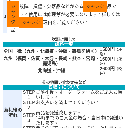
ジ
故障、損傷、欠落品などがある
ジャンク
品で
ャ
す。使用には修理等が必要になります。詳しくは
J
ン
ク
ジャンク
理由をご覧ください。
品
送料に関して
送料一覧
1500円
（税
全国一律（九州・北海道・沖縄・離島を除く）
込）
九州（福岡・佐賀・大分・長崎・熊本・宮崎・
1600円
（税
鹿児島）
込）
2600円
（税
北海道・沖縄
込）
その他問い合わせ先など
お取引について
STEP
ご落札後、オーダーフォームをご記入お願
１
いします。
STEP
お支払いを済ませてください。
２
落札後の
商品を発送致します。
流れ
STEP
14時までのご入金の場合、当日中に発送い
３
たします。