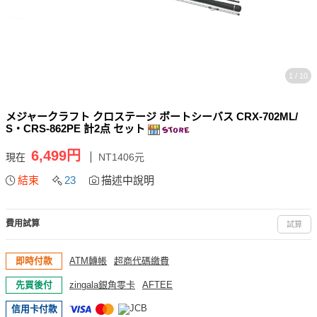
1 / 10
メジャークラフト クロステージ ボートシーバス CRX-702ML/
S・CRS-862PE 計2点 セット
6,499円
現在
NT1406元
結束
23
描述中說明
費用試算
試算
即時付款
ATM轉帳
超商代碼繳費
先買後付
zingala銀角零卡
AFTEE
信用卡付款