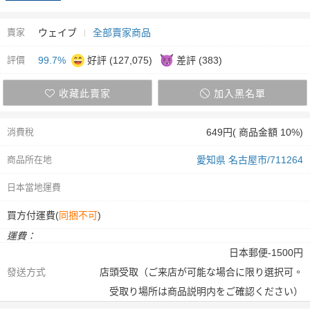
賣家
ウェイブ
全部賣家商品
評價
99.7%
好評 (127,075)
差評 (383)
收藏此賣家
加入黑名單
消費稅
649円( 商品金額 10%)
商品所在地
愛知県 名古屋市/711264
日本當地運費
買方付運費(
同捆不可
)
運費：
日本郵便-1500円
發送方式
店頭受取（ご来店が可能な場合に限り選択可。
受取り場所は商品説明内をご確認ください）