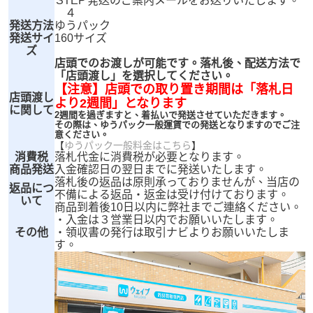
STEP
発送のご案内メールをお送りいたします。
４
発送方法
ゆうパック
発送サイ
160サイズ
ズ
店頭でのお渡しが可能です。落札後、配送方法で
「店頭渡し」を選択してください。
【注意】店頭での取り置き期間は「落札日
店頭渡し
より2週間」となります
に関して
2週間を過ぎますと、着払いで発送させていただきます。
その際は、ゆうパック一般運賃での発送となりますのでご注
意ください。
【
ゆうパック一般料金はこちら
】
消費税
落札代金に消費税が必要となります。
商品発送
入金確認日の翌日までに発送いたします。
落札後の返品は原則承っておりませんが、当店の
返品につ
不備による返品・返金は受け付けております。
いて
商品到着後10日以内に弊社までご連絡ください。
・入金は３営業日以内でお願いいたします。
その他
・領収書の発行は取引ナビよりお願いいたしま
す。