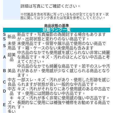
詳細は写真にてご確認ください。
※付属品を含め写真に写っているものが全てとなります。状
態に関してはランク表または写真を参考にしてください。
商品状態の基準
状態ランク一覧
S
新品です。写真撮影の為開封する場合もあります
新品
S
が、出荷状態と変わりのない商品です。
未使
未使用品です。保管や展示品で使用のない商品で
S
用品
す。箱、ケースのない未使用品も含みます
中古品のなかでも使用感を感じられない非常に綺麗
超美
A
な商品です。キズ、汚れのほとんどない中古品と考
品
えてください。
中古品のなかでも綺麗な商品です。若干のスレや汚
B
美品
れがあるが、使用感が少なく感じられる商品となり
ます。
中古
一部スレ、キズ、汚れがあり、使用した形跡を感じ
C
良品
られますが状態が良い一般的な中古品です。
中古
キズ、汚れがそれなりにあり使用感のある中古品で
D
品
す。使用には問題のない中古品です。
キ
キズ、汚れが多く非常に使用感の強い中古品です。
ズ・
長期的なご使用には補強や補修をお勧めする商品で
E
汚れ
す。
多い