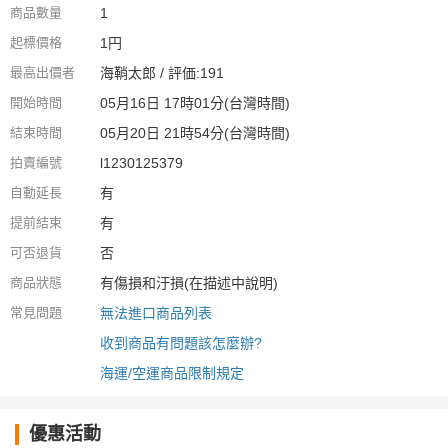
商品數量
1
起標價格
1円
最高出價者
海鞘太郎 / 評価:191
開始時間
05月16日 17時01分(台灣時間)
結束時間
05月20日 21時54分(台灣時間)
拍賣編號
l1230125379
自動延長
有
提前結束
有
可否退貨
否
商品狀態
有傷損和汙損(在描述中說明)
常見問題
無法進口商品列表
收到商品有問題該怎麼辦?
海運/空運商品限制規定
優惠活動