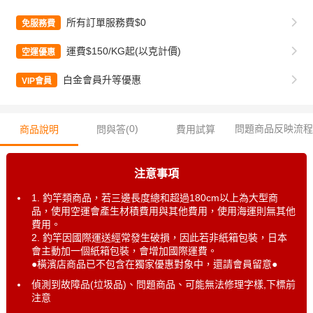
所有訂單服務費$0
免服務費
運費$150/KG起(以克計價)
空運優惠
白金會員升等優惠
VIP會員
0
)
問題商品反映流程
商品說明
問與答(
費用試算
注意事項
1. 釣竿類商品，若三邊長度總和超過180cm以上為大型商
品，使用空運會產生材積費用與其他費用，使用海運則無其他
費用。
2. 釣竿因國際運送經常發生破損，因此若非紙箱包裝，日本
會主動加一個紙箱包裝，會增加國際運費。
●橫濱店商品已不包含在獨家優惠對象中，還請會員留意●
偵測到故障品(垃圾品)、問題商品、可能無法修理字樣,下標前
注意