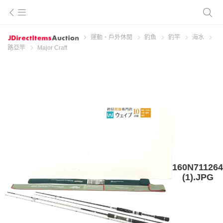
運動、戶外休閒
釣魚
釣竿
海水
路亞竿
Major Craft
160N711264
(1).JPG